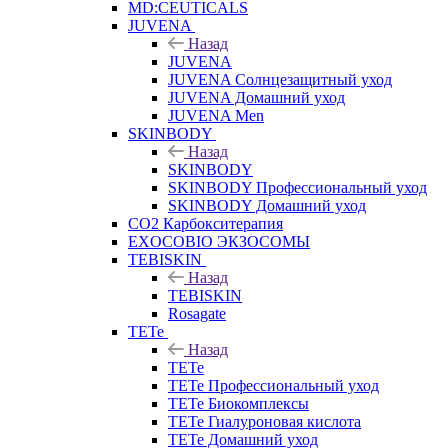
MD:CEUTICALS
JUVENA
Назад
JUVENA
JUVENA Солнцезащитный уход
JUVENA Домашний уход
JUVENA Men
SKINBODY
Назад
SKINBODY
SKINBODY Профессиональный уход
SKINBODY Домашний уход
CO2 Карбокситерапия
EXOCOBIO ЭКЗОСОМЫ
TEBISKIN
Назад
TEBISKIN
Rosagate
TETe
Назад
TETe
TETe Профессиональный уход
TETe Биокомплексы
TETe Гиалуроновая кислота
TETe Домашний уход