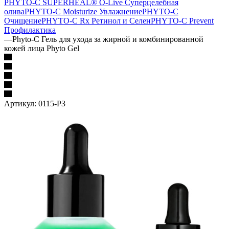
PHYTO-C SUPERHEAL® O-Live Суперцелебная
олива
PHYTO-C Moisturize Увлажнение
PHYTO-C
Очищение
PHYTO-C Rx Ретинол и Селен
PHYTO-C Prevent
Профилактика
—
Phyto-C Гель для ухода за жирной и комбинированной
кожей лица Phyto Gel
Артикул:
0115-P3