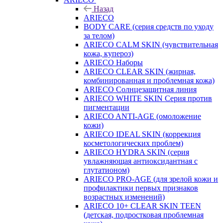
Назад
ARIECO
BODY CARE (серия средств по уходу
за телом)
ARIECO CALM SKIN (чувствительная
кожа, купероз)
ARIECO Наборы
ARIECO CLEAR SKIN (жирная,
комбинированная и проблемная кожа)
ARIECO Солнцезащитная линия
ARIECO WHITE SKIN Серия против
пигментации
ARIECO ANTI-AGE (омоложение
кожи)
ARIECO IDEAL SKIN (коррекция
косметологических проблем)
ARIECO HYDRA SKIN (серия
увлажняющая антиоксидантная с
глутатионом)
ARIECO PRO-AGE (для зрелой кожи и
профилактики первых признаков
возрастных изменений)
ARIECO 10+ CLEAR SKIN TEEN
(детская, подростковая проблемная