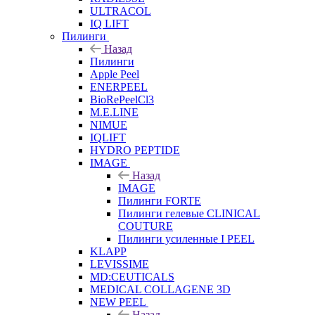
ULTRACOL
IQ LIFT
Пилинги
Назад
Пилинги
Apple Peel
ENERPEEL
BioRePeelCl3
M.E.LINE
NIMUE
IQLIFT
HYDRO PEPTIDE
IMAGE
Назад
IMAGE
Пилинги FORTE
Пилинги гелевые CLINICAL
COUTURE
Пилинги усиленные I PEEL
KLAPP
LEVISSIME
MD:CEUTICALS
MEDICAL COLLAGENE 3D
NEW PEEL
Назад