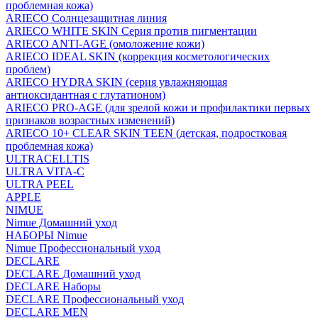
проблемная кожа)
ARIECO Солнцезащитная линия
ARIECO WHITE SKIN Серия против пигментации
ARIECO ANTI-AGE (омоложение кожи)
ARIECO IDEAL SKIN (коррекция косметологических
проблем)
ARIECO HYDRA SKIN (серия увлажняющая
антиоксидантная с глутатионом)
ARIECO PRO-AGE (для зрелой кожи и профилактики первых
признаков возрастных изменений)
ARIECO 10+ CLEAR SKIN TEEN (детская, подростковая
проблемная кожа)
ULTRACELLTIS
ULTRA VITA-C
ULTRA PEEL
APPLE
NIMUE
Nimue Домашний уход
НАБОРЫ Nimue
Nimue Профессиональный уход
DECLARE
DECLARE Домашний уход
DECLARE Наборы
DECLARE Профессиональный уход
DECLARE MEN