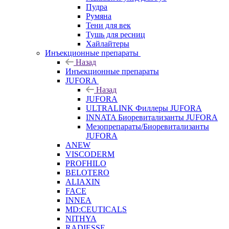
Пудра
Румяна
Тени для век
Тушь для ресниц
Хайлайтеры
Инъекционные препараты
Назад
Инъекционные препараты
JUFORA
Назад
JUFORA
ULTRALINK Филлеры JUFORA
INNATA Биоревитализанты JUFORA
Мезопрепараты/Биоревитализанты
JUFORA
ANEW
VISCODERM
PROFHILO
BELOTERO
ALIAXIN
FACE
INNEA
MD:CEUTICALS
NITHYA
RADIESSE