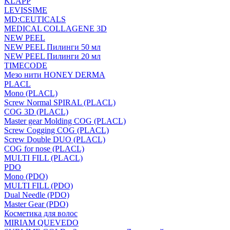
KLAPP
LEVISSIME
MD:CEUTICALS
MEDICAL COLLAGENE 3D
NEW PEEL
NEW PEEL Пилинги 50 мл
NEW PEEL Пилинги 20 мл
TIMECODE
Мезо нити HONEY DERMA
PLACL
Mono (PLACL)
Screw Normal SPIRAL (PLACL)
COG 3D (PLACL)
Master gear Molding COG (PLACL)
Screw Cogging COG (PLACL)
Screw Double DUO (PLACL)
COG for nose (PLACL)
MULTI FILL (PLACL)
PDO
Mono (PDO)
MULTI FILL (PDO)
Dual Needle (PDO)
Master Gear (PDO)
Косметика для волос
MIRIAM QUEVEDO