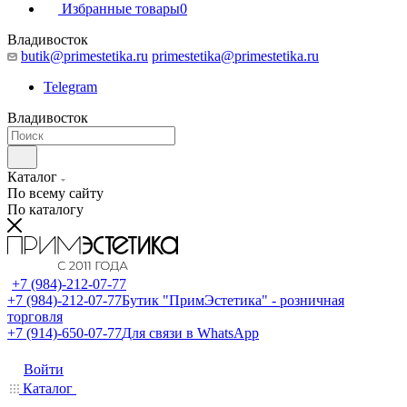
Избранные товары
0
Владивосток
butik@primestetika.ru
primestetika@primestetika.ru
Telegram
Владивосток
Каталог
По всему сайту
По каталогу
+7 (984)-212-07-77
+7 (984)-212-07-77
Бутик "ПримЭстетика" - розничная
торговля
+7 (914)-650-07-77
Для связи в WhatsApp
Войти
Каталог