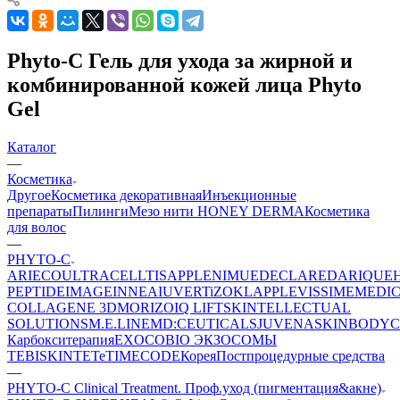
Phyto-C Гель для ухода за жирной и
комбинированной кожей лица Phyto
Gel
Каталог
—
Косметика
Другое
Косметика декоративная
Инъекционные
препараты
Пилинги
Мезо нити HONEY DERMA
Косметика
для волос
—
PHYTO-C
ARIECO
ULTRACELLTIS
APPLE
NIMUE
DECLARE
DARIQUE
PEPTIDE
IMAGE
INNEA
IUVER
TiZO
KLAPP
LEVISSIME
MEDI
COLLAGENE 3D
MORIZO
IQ LIFT
SKINTELLECTUAL
SOLUTIONS
M.E.LINE
MD:CEUTICALS
JUVENA
SKINBODY
C
Карбокситерапия
EXOCOBIO ЭКЗОСОМЫ
TEBISKIN
TETe
TIMECODE
Корея
Постпроцедурные средства
—
PHYTO-C Clinical Treatment. Проф.уход (пигментация&акне)