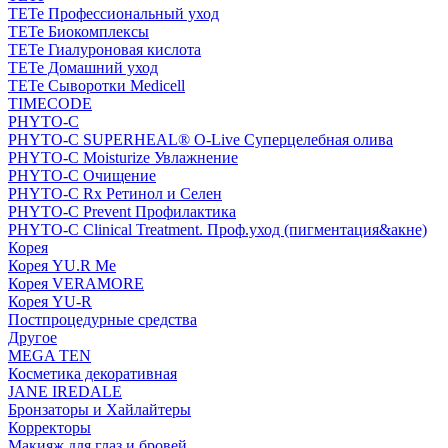
TETe Профессиональный уход
TETe Биокомплексы
TETe Гиалуроновая кислота
TETe Домашний уход
TETe Сыворотки Medicell
TIMECODE
PHYTO-C
PHYTO-C SUPERHEAL® O-Live Суперцелебная олива
PHYTO-C Moisturize Увлажнение
PHYTO-C Очищение
PHYTO-C Rx Ретинол и Селен
PHYTO-C Prevent Профилактика
PHYTO-C Clinical Treatment. Проф.уход (пигментация&акне)
Корея
Корея YU.R Me
Корея VERAMORE
Корея YU-R
Постпроцедурные средства
Другое
MEGA TEN
Косметика декоративная
JANE IREDALE
Бронзаторы и Хайлайтеры
Корректоры
Макияж для глаз и бровей