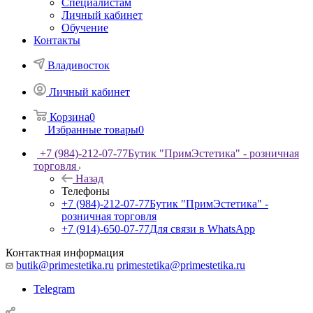
Специалистам
Личный кабинет
Обучение
Контакты
Владивосток
Личный кабинет
Корзина
0
Избранные товары
0
+7 (984)-212-07-77
Бутик "ПримЭстетика" - розничная
торговля
Назад
Телефоны
+7 (984)-212-07-77
Бутик "ПримЭстетика" -
розничная торговля
+7 (914)-650-07-77
Для связи в WhatsApp
Контактная информация
butik@primestetika.ru
primestetika@primestetika.ru
Telegram