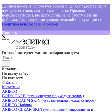
Данный веб-сайт использует cookies в целях предоставления
вам лучшего пользовательского опыта. Продолжая
использовать сайт, вы даете согласие на работу с этими
файлами. Для получения дополнительной информации см.
Политика использования cookies.
Принять
Готовый интернет-магазин товаров для дома
Каталог
По всему сайту
По каталогу
Каталог
Косметика
ARIECO
BODY CARE (серия средств по уходу за телом)
ARIECO CALM SKIN (чувствительная кожа, купероз)
ARIECO Наборы
ARIECO CLEAR SKIN (жирная, комбинированная и