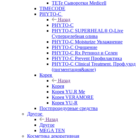
TETe Сыворотки Medicell
TIMECODE
PHYTO-C
Назад
PHYTO-C
PHYTO-C SUPERHEAL® O-Live
Суперцелебная олива
PHYTO-C Moisturize Увлажнение
PHYTO-C Очищение
PHYTO-C Rx Ретинол и Селен
PHYTO-C Prevent Профилактика
PHYTO-C Clinical Treatment. Проф.уход
(пигментация&акне)
Корея
Назад
Корея
Корея YU.R Me
Корея VERAMORE
Корея YU-R
Постпроцедурные средства
Другое
Назад
Другое
MEGA TEN
Косметика декоративная