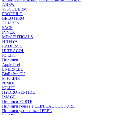
ANEW
VISCODERM
PROFHILO
BELOTERO
ALIAXIN
FACE
INNEA
MD:CEUTICALS
NITHYA
RADIESSE
ULTRACOL
IQ LIFT
Пилинги
Apple Peel
ENERPEEL
BioRePeelCl3
M.E.LINE
NIMUE
IQLIFT
HYDRO PEPTIDE
IMAGE
Пилинги FORTE
Пилинги гелевые CLINICAL COUTURE
Пилинги усиленные I PEEL