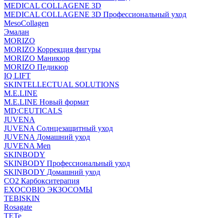
MEDICAL COLLAGENE 3D
MEDICAL COLLAGENE 3D Профессиональный уход
MesoCollagen
Эмалан
MORIZO
MORIZO Коррекция фигуры
MORIZO Маникюр
MORIZO Педикюр
IQ LIFT
SKINTELLECTUAL SOLUTIONS
M.E.LINE
M.E.LINE Новый формат
MD:CEUTICALS
JUVENA
JUVENA Солнцезащитный уход
JUVENA Домашний уход
JUVENA Men
SKINBODY
SKINBODY Профессиональный уход
SKINBODY Домашний уход
CO2 Карбокситерапия
EXOCOBIO ЭКЗОСОМЫ
TEBISKIN
Rosagate
TETe