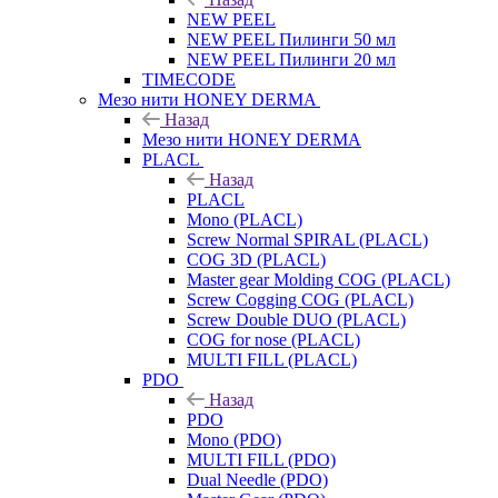
NEW PEEL
NEW PEEL Пилинги 50 мл
NEW PEEL Пилинги 20 мл
TIMECODE
Мезо нити HONEY DERMA
Назад
Мезо нити HONEY DERMA
PLACL
Назад
PLACL
Mono (PLACL)
Screw Normal SPIRAL (PLACL)
COG 3D (PLACL)
Master gear Molding COG (PLACL)
Screw Cogging COG (PLACL)
Screw Double DUO (PLACL)
COG for nose (PLACL)
MULTI FILL (PLACL)
PDO
Назад
PDO
Mono (PDO)
MULTI FILL (PDO)
Dual Needle (PDO)