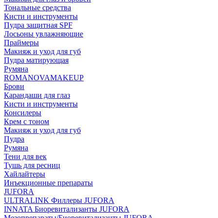
Тональные средства
Кисти и инструменты
Пудра защитная SPF
Лосьоны увлажняющие
Праймеры
Макияж и уход для губ
Пудра матирующая
Румяна
ROMANOVAMAKEUP
Брови
Карандаши для глаз
Кисти и инструменты
Консилеры
Крем с тоном
Макияж и уход для губ
Пудра
Румяна
Тени для век
Тушь для ресниц
Хайлайтеры
Инъекционные препараты
JUFORA
ULTRALINK Филлеры JUFORA
INNATA Биоревитализанты JUFORA
Мезопрепараты/Биоревитализанты JUFORA