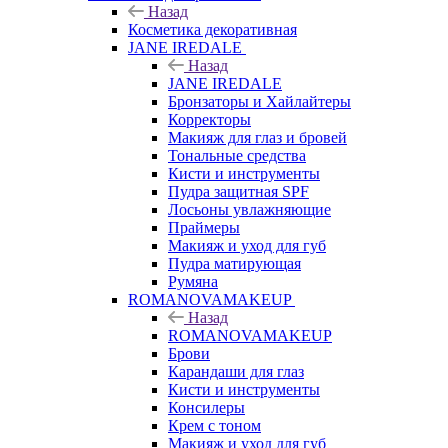
Назад
Косметика декоративная
JANE IREDALE
Назад
JANE IREDALE
Бронзаторы и Хайлайтеры
Корректоры
Макияж для глаз и бровей
Тональные средства
Кисти и инструменты
Пудра защитная SPF
Лосьоны увлажняющие
Праймеры
Макияж и уход для губ
Пудра матирующая
Румяна
ROMANOVAMAKEUP
Назад
ROMANOVAMAKEUP
Брови
Карандаши для глаз
Кисти и инструменты
Консилеры
Крем с тоном
Макияж и уход для губ