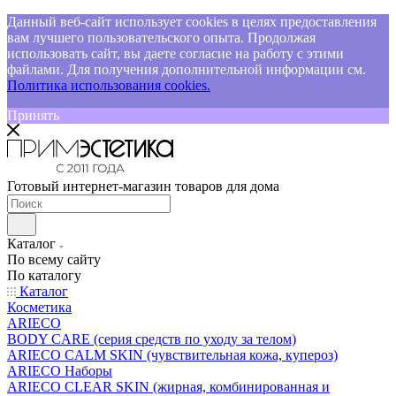
Данный веб-сайт использует cookies в целях предоставления
вам лучшего пользовательского опыта. Продолжая
использовать сайт, вы даете согласие на работу с этими
файлами. Для получения дополнительной информации см.
Политика использования cookies.
Принять
Готовый интернет-магазин товаров для дома
Каталог
По всему сайту
По каталогу
Каталог
Косметика
ARIECO
BODY CARE (серия средств по уходу за телом)
ARIECO CALM SKIN (чувствительная кожа, купероз)
ARIECO Наборы
ARIECO CLEAR SKIN (жирная, комбинированная и