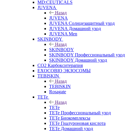
MD:CEUTICALS
JUVENA
Назад
JUVENA
JUVENA Солнцезащитный уход
JUVENA Домашний уход
JUVENA Men
SKINBODY
Назад
SKINBODY
SKINBODY Профессиональный уход
SKINBODY Домашний уход
CO2 Карбокситерапия
EXOCOBIO ЭКЗОСОМЫ
TEBISKIN
Назад
TEBISKIN
Rosagate
TETe
Назад
TETe
TETe Профессиональный уход
TETe Биокомплексы
TETe Гиалуроновая кислота
TETe Домашний уход