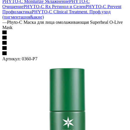
PHYTO-C Moisturize Увлажнение
PHYTO-C
Очищение
PHYTO-C Rx Ретинол и Селен
PHYTO-C Prevent
Профилактика
PHYTO-C Clinical Treatment. Проф.уход
(пигментация&акне)
—
Phyto-C Маска для лица омолаживающая Superheal O-Live
Mask
Артикул:
0360-P7