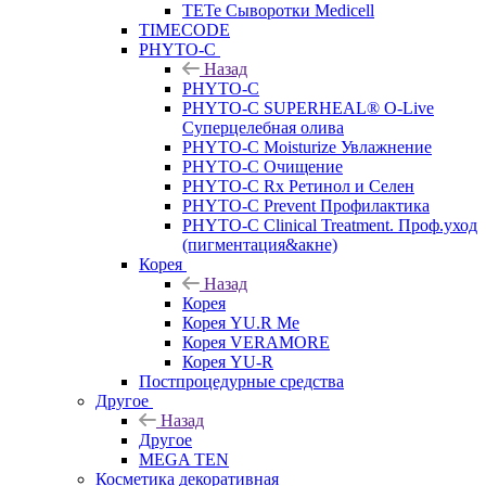
TETe Сыворотки Medicell
TIMECODE
PHYTO-C
Назад
PHYTO-C
PHYTO-C SUPERHEAL® O-Live
Суперцелебная олива
PHYTO-C Moisturize Увлажнение
PHYTO-C Очищение
PHYTO-C Rx Ретинол и Селен
PHYTO-C Prevent Профилактика
PHYTO-C Clinical Treatment. Проф.уход
(пигментация&акне)
Корея
Назад
Корея
Корея YU.R Me
Корея VERAMORE
Корея YU-R
Постпроцедурные средства
Другое
Назад
Другое
MEGA TEN
Косметика декоративная