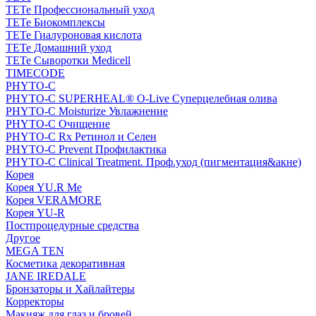
TETe Профессиональный уход
TETe Биокомплексы
TETe Гиалуроновая кислота
TETe Домашний уход
TETe Сыворотки Medicell
TIMECODE
PHYTO-C
PHYTO-C SUPERHEAL® O-Live Суперцелебная олива
PHYTO-C Moisturize Увлажнение
PHYTO-C Очищение
PHYTO-C Rx Ретинол и Селен
PHYTO-C Prevent Профилактика
PHYTO-C Clinical Treatment. Проф.уход (пигментация&акне)
Корея
Корея YU.R Me
Корея VERAMORE
Корея YU-R
Постпроцедурные средства
Другое
MEGA TEN
Косметика декоративная
JANE IREDALE
Бронзаторы и Хайлайтеры
Корректоры
Макияж для глаз и бровей