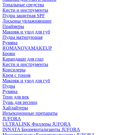
Тональные средства
Кисти и инструменты
Пудра защитная SPF
Лосьоны увлажняющие
Праймеры
Макияж и уход для губ
Пудра матирующая
Румяна
ROMANOVAMAKEUP
Брови
Карандаши для глаз
Кисти и инструменты
Консилеры
Крем с тоном
Макияж и уход для губ
Пудра
Румяна
Тени для век
Тушь для ресниц
Хайлайтеры
Инъекционные препараты
JUFORA
ULTRALINK Филлеры JUFORA
INNATA Биоревитализанты JUFORA
Мезопрепараты/Биоревитализанты JUFORA