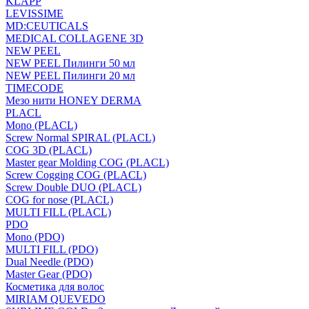
KLAPP
LEVISSIME
MD:CEUTICALS
MEDICAL COLLAGENE 3D
NEW PEEL
NEW PEEL Пилинги 50 мл
NEW PEEL Пилинги 20 мл
TIMECODE
Мезо нити HONEY DERMA
PLACL
Mono (PLACL)
Screw Normal SPIRAL (PLACL)
COG 3D (PLACL)
Master gear Molding COG (PLACL)
Screw Cogging COG (PLACL)
Screw Double DUO (PLACL)
COG for nose (PLACL)
MULTI FILL (PLACL)
PDO
Mono (PDO)
MULTI FILL (PDO)
Dual Needle (PDO)
Master Gear (PDO)
Косметика для волос
MIRIAM QUEVEDO