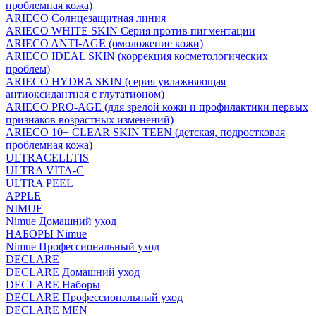
проблемная кожа)
ARIECO Солнцезащитная линия
ARIECO WHITE SKIN Серия против пигментации
ARIECO ANTI-AGE (омоложение кожи)
ARIECO IDEAL SKIN (коррекция косметологических
проблем)
ARIECO HYDRA SKIN (серия увлажняющая
антиоксидантная с глутатионом)
ARIECO PRO-AGE (для зрелой кожи и профилактики первых
признаков возрастных изменений)
ARIECO 10+ CLEAR SKIN TEEN (детская, подростковая
проблемная кожа)
ULTRACELLTIS
ULTRA VITA-C
ULTRA PEEL
APPLE
NIMUE
Nimue Домашний уход
НАБОРЫ Nimue
Nimue Профессиональный уход
DECLARE
DECLARE Домашний уход
DECLARE Наборы
DECLARE Профессиональный уход
DECLARE MEN