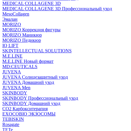
MEDICAL COLLAGENE 3D
MEDICAL COLLAGENE 3D Профессиональный уход
MesoCollagen
Эмалан
MORIZO
MORIZO Коррекция фигуры
MORIZO Маникюр
MORIZO Педикюр
IQ LIFT
SKINTELLECTUAL SOLUTIONS
M.E.LINE
M.E.LINE Новый формат
MD:CEUTICALS
JUVENA
JUVENA Солнцезащитный уход
JUVENA Домашний уход
JUVENA Men
SKINBODY
SKINBODY Профессиональный уход
SKINBODY Домашний уход
CO2 Карбокситерапия
EXOCOBIO ЭКЗОСОМЫ
TEBISKIN
Rosagate
TETe