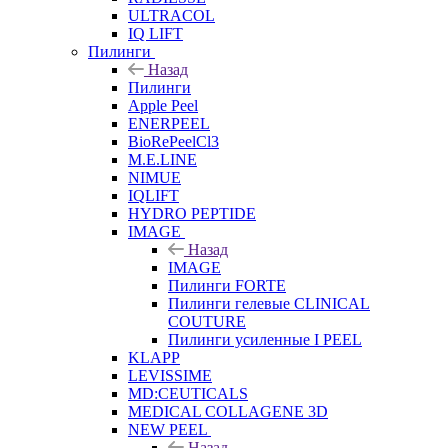
ULTRACOL
IQ LIFT
Пилинги
Назад
Пилинги
Apple Peel
ENERPEEL
BioRePeelCl3
M.E.LINE
NIMUE
IQLIFT
HYDRO PEPTIDE
IMAGE
Назад
IMAGE
Пилинги FORTE
Пилинги гелевые CLINICAL
COUTURE
Пилинги усиленные I PEEL
KLAPP
LEVISSIME
MD:CEUTICALS
MEDICAL COLLAGENE 3D
NEW PEEL
Назад