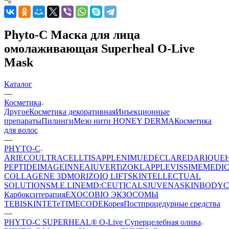
Phyto-C Маска для лица
омолаживающая Superheal O-Live
Mask
Каталог
—
Косметика
Другое
Косметика декоративная
Инъекционные
препараты
Пилинги
Мезо нити HONEY DERMA
Косметика
для волос
—
PHYTO-C
ARIECO
ULTRACELLTIS
APPLE
NIMUE
DECLARE
DARIQUE
PEPTIDE
IMAGE
INNEA
IUVER
TiZO
KLAPP
LEVISSIME
MEDI
COLLAGENE 3D
MORIZO
IQ LIFT
SKINTELLECTUAL
SOLUTIONS
M.E.LINE
MD:CEUTICALS
JUVENA
SKINBODY
C
Карбокситерапия
EXOCOBIO ЭКЗОСОМЫ
TEBISKIN
TETe
TIMECODE
Корея
Постпроцедурные средства
—
PHYTO-C SUPERHEAL® O-Live Суперцелебная олива