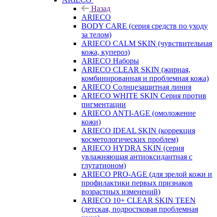
Назад
ARIECO
BODY CARE (серия средств по уходу
за телом)
ARIECO CALM SKIN (чувствительная
кожа, купероз)
ARIECO Наборы
ARIECO CLEAR SKIN (жирная,
комбинированная и проблемная кожа)
ARIECO Солнцезащитная линия
ARIECO WHITE SKIN Серия против
пигментации
ARIECO ANTI-AGE (омоложение
кожи)
ARIECO IDEAL SKIN (коррекция
косметологических проблем)
ARIECO HYDRA SKIN (серия
увлажняющая антиоксидантная с
глутатионом)
ARIECO PRO-AGE (для зрелой кожи и
профилактики первых признаков
возрастных изменений)
ARIECO 10+ CLEAR SKIN TEEN
(детская, подростковая проблемная