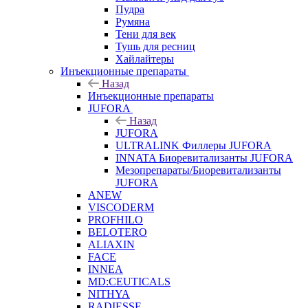
Пудра
Румяна
Тени для век
Тушь для ресниц
Хайлайтеры
Инъекционные препараты
Назад
Инъекционные препараты
JUFORA
Назад
JUFORA
ULTRALINK Филлеры JUFORA
INNATA Биоревитализанты JUFORA
Мезопрепараты/Биоревитализанты
JUFORA
ANEW
VISCODERM
PROFHILO
BELOTERO
ALIAXIN
FACE
INNEA
MD:CEUTICALS
NITHYA
RADIESSE