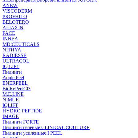
ANEW
VISCODERM
PROFHILO
BELOTERO
ALIAXIN
FACE
INNEA
MD:CEUTICALS
NITHYA
RADIESSE
ULTRACOL
IQ LIFT
Пилинги
Apple Peel
ENERPEEL
BioRePeelCl3
M.E.LINE
NIMUE
IQLIFT
HYDRO PEPTIDE
IMAGE
Пилинги FORTE
Пилинги гелевые CLINICAL COUTURE
Пилинги усиленные I PEEL