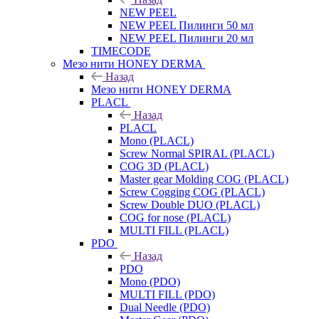
NEW PEEL
NEW PEEL Пилинги 50 мл
NEW PEEL Пилинги 20 мл
TIMECODE
Мезо нити HONEY DERMA
Назад
Мезо нити HONEY DERMA
PLACL
Назад
PLACL
Mono (PLACL)
Screw Normal SPIRAL (PLACL)
COG 3D (PLACL)
Master gear Molding COG (PLACL)
Screw Cogging COG (PLACL)
Screw Double DUO (PLACL)
COG for nose (PLACL)
MULTI FILL (PLACL)
PDO
Назад
PDO
Mono (PDO)
MULTI FILL (PDO)
Dual Needle (PDO)