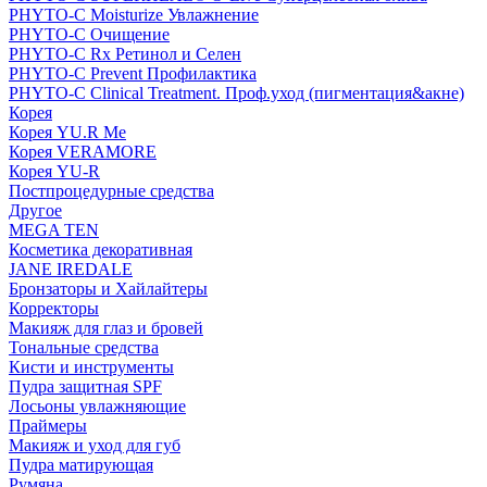
PHYTO-C Moisturize Увлажнение
PHYTO-C Очищение
PHYTO-C Rx Ретинол и Селен
PHYTO-C Prevent Профилактика
PHYTO-C Clinical Treatment. Проф.уход (пигментация&акне)
Корея
Корея YU.R Me
Корея VERAMORE
Корея YU-R
Постпроцедурные средства
Другое
MEGA TEN
Косметика декоративная
JANE IREDALE
Бронзаторы и Хайлайтеры
Корректоры
Макияж для глаз и бровей
Тональные средства
Кисти и инструменты
Пудра защитная SPF
Лосьоны увлажняющие
Праймеры
Макияж и уход для губ
Пудра матирующая
Румяна