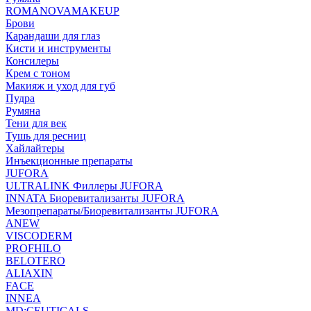
ROMANOVAMAKEUP
Брови
Карандаши для глаз
Кисти и инструменты
Консилеры
Крем с тоном
Макияж и уход для губ
Пудра
Румяна
Тени для век
Тушь для ресниц
Хайлайтеры
Инъекционные препараты
JUFORA
ULTRALINK Филлеры JUFORA
INNATA Биоревитализанты JUFORA
Мезопрепараты/Биоревитализанты JUFORA
ANEW
VISCODERM
PROFHILO
BELOTERO
ALIAXIN
FACE
INNEA
MD:CEUTICALS