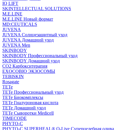
IQ LIFT
SKINTELLECTUAL SOLUTIONS
M.E.LINE
M.E.LINE Новый формат
MD:CEUTICALS
JUVENA
JUVENA Солнцезащитный уход
JUVENA Домашний уход
JUVENA Men
SKINBODY
SKINBODY Профессиональный уход
SKINBODY Домашний уход
CO2 Карбокситерапия
EXOCOBIO ЭКЗОСОМЫ
TEBISKIN
Rosagate
TETe
TETe Профессиональный уход
TETe Биокомплексы
TETe Гиалуроновая кислота
TETe Домашний уход
TETe Сыворотки Medicell
TIMECODE
PHYTO-C
PHYTO-C SUPERHEAL® O-Live Суперцелебная олива