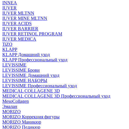
INNEA
IUVER
IUVER MLTNN
IUVER MINE MLTNN
IUVER ACIDS
IUVER BARRIER
IUVER RETINOL PROGRAM
IUVER MEDICA
TiZO
KLAPP
KLAPP Домашний уход
KLAPP Профессиональный уход
LEVISSIME
LEVISSIME Брови
LEVISSIME Домашний уход
LEVISSIME НАБОРЫ
LEVISSIME Профессиональный уход
MEDICAL COLLAGENE 3D
MEDICAL COLLAGENE 3D Профессиональный уход
MesoCollagen
Эмалан
MORIZO
MORIZO Коррекция фигуры
MORIZO Маникюр
MORIZO Педикюр