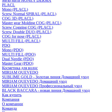
Мезо нити HONEY DERMA
PLACL
Mono (PLACL)
Screw Normal SPIRAL (PLACL)
COG 3D (PLACL)
Master gear Molding COG (PLACL)
Screw Cogging COG (PLACL)
Screw Double DUO (PLACL)
COG for nose (PLACL)
MULTI FILL (PLACL)
PDO
Mono (PDO)
MULTI FILL (PDO)
Dual Needle (PDO)
Master Gear (PDO)
Косметика для волос
MIRIAM QUEVEDO
SUBLIME GOLD - Золотая линия Домашний уход
MIRIAM QUEVEDO Домашний уход
MIRIAM QUEVEDO Профессиональный уход
BLACK BACCARA - новая линия Домашний уход
Как купить
Компания
О компании
Команда