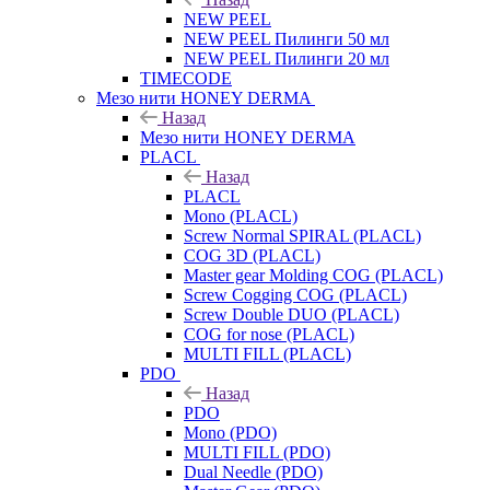
NEW PEEL
NEW PEEL Пилинги 50 мл
NEW PEEL Пилинги 20 мл
TIMECODE
Мезо нити HONEY DERMA
Назад
Мезо нити HONEY DERMA
PLACL
Назад
PLACL
Mono (PLACL)
Screw Normal SPIRAL (PLACL)
COG 3D (PLACL)
Master gear Molding COG (PLACL)
Screw Cogging COG (PLACL)
Screw Double DUO (PLACL)
COG for nose (PLACL)
MULTI FILL (PLACL)
PDO
Назад
PDO
Mono (PDO)
MULTI FILL (PDO)
Dual Needle (PDO)