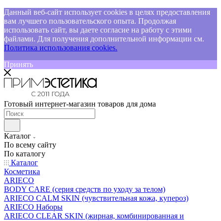
Данный веб-сайт использует cookies в целях предоставления
вам лучшего пользовательского опыта. Продолжая
использовать сайт, вы даете согласие на работу с этими
файлами. Для получения дополнительной информации см.
Политика использования cookies.
Принять
Готовый интернет-магазин товаров для дома
Каталог
По всему сайту
По каталогу
Каталог
Косметика
ARIECO
BODY CARE (серия средств по уходу за телом)
ARIECO CALM SKIN (чувствительная кожа, купероз)
ARIECO Наборы
ARIECO CLEAR SKIN (жирная, комбинированная и