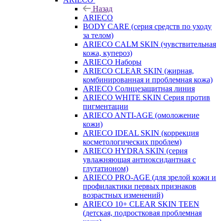
Назад
ARIECO
BODY CARE (серия средств по уходу
за телом)
ARIECO CALM SKIN (чувствительная
кожа, купероз)
ARIECO Наборы
ARIECO CLEAR SKIN (жирная,
комбинированная и проблемная кожа)
ARIECO Солнцезащитная линия
ARIECO WHITE SKIN Серия против
пигментации
ARIECO ANTI-AGE (омоложение
кожи)
ARIECO IDEAL SKIN (коррекция
косметологических проблем)
ARIECO HYDRA SKIN (серия
увлажняющая антиоксидантная с
глутатионом)
ARIECO PRO-AGE (для зрелой кожи и
профилактики первых признаков
возрастных изменений)
ARIECO 10+ CLEAR SKIN TEEN
(детская, подростковая проблемная