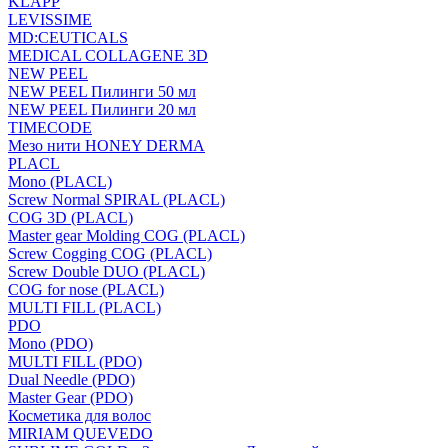
KLAPP
LEVISSIME
MD:CEUTICALS
MEDICAL COLLAGENE 3D
NEW PEEL
NEW PEEL Пилинги 50 мл
NEW PEEL Пилинги 20 мл
TIMECODE
Мезо нити HONEY DERMA
PLACL
Mono (PLACL)
Screw Normal SPIRAL (PLACL)
COG 3D (PLACL)
Master gear Molding COG (PLACL)
Screw Cogging COG (PLACL)
Screw Double DUO (PLACL)
COG for nose (PLACL)
MULTI FILL (PLACL)
PDO
Mono (PDO)
MULTI FILL (PDO)
Dual Needle (PDO)
Master Gear (PDO)
Косметика для волос
MIRIAM QUEVEDO