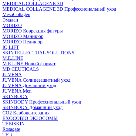
MEDICAL COLLAGENE 3D
MEDICAL COLLAGENE 3D Профессиональный уход
MesoCollagen
Эмалан
MORIZO
MORIZO Коррекция фигуры
MORIZO Маникюр
MORIZO Педикюр
IQ LIFT
SKINTELLECTUAL SOLUTIONS
M.E.LINE
M.E.LINE Новый формат
MD:CEUTICALS
JUVENA
JUVENA Солнцезащитный уход
JUVENA Домашний уход
JUVENA Men
SKINBODY
SKINBODY Профессиональный уход
SKINBODY Домашний уход
CO2 Карбокситерапия
EXOCOBIO ЭКЗОСОМЫ
TEBISKIN
Rosagate
TETe