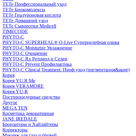
TETe Профессиональный уход
TETe Биокомплексы
TETe Гиалуроновая кислота
TETe Домашний уход
TETe Сыворотки Medicell
TIMECODE
PHYTO-C
PHYTO-C SUPERHEAL® O-Live Суперцелебная олива
PHYTO-C Moisturize Увлажнение
PHYTO-C Очищение
PHYTO-C Rx Ретинол и Селен
PHYTO-C Prevent Профилактика
PHYTO-C Clinical Treatment. Проф.уход (пигментация&акне)
Корея
Корея YU.R Me
Корея VERAMORE
Корея YU-R
Постпроцедурные средства
Другое
MEGA TEN
Косметика декоративная
JANE IREDALE
Бронзаторы и Хайлайтеры
Корректоры
Макияж для глаз и бровей