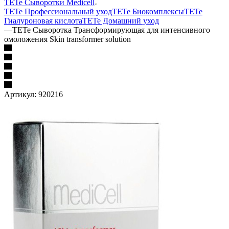
TETe Сыворотки Medicell
TETe Профессиональный уход
TETe Биокомплексы
TETe
Гиалуроновая кислота
TETe Домашний уход
—
TETe Сыворотка Трансформирующая для интенсивного
омоложения Skin transformer solution
Артикул:
920216