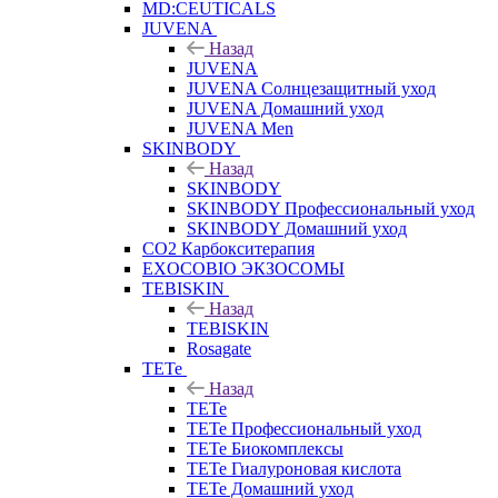
MD:CEUTICALS
JUVENA
Назад
JUVENA
JUVENA Солнцезащитный уход
JUVENA Домашний уход
JUVENA Men
SKINBODY
Назад
SKINBODY
SKINBODY Профессиональный уход
SKINBODY Домашний уход
CO2 Карбокситерапия
EXOCOBIO ЭКЗОСОМЫ
TEBISKIN
Назад
TEBISKIN
Rosagate
TETe
Назад
TETe
TETe Профессиональный уход
TETe Биокомплексы
TETe Гиалуроновая кислота
TETe Домашний уход