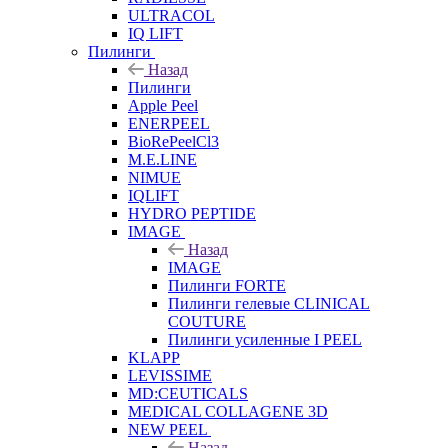
ULTRACOL
IQ LIFT
Пилинги
Назад
Пилинги
Apple Peel
ENERPEEL
BioRePeelCl3
M.E.LINE
NIMUE
IQLIFT
HYDRO PEPTIDE
IMAGE
Назад
IMAGE
Пилинги FORTE
Пилинги гелевые CLINICAL
COUTURE
Пилинги усиленные I PEEL
KLAPP
LEVISSIME
MD:CEUTICALS
MEDICAL COLLAGENE 3D
NEW PEEL
Назад