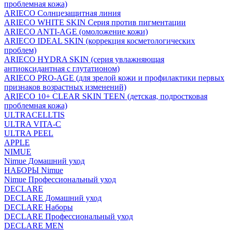
проблемная кожа)
ARIECO Солнцезащитная линия
ARIECO WHITE SKIN Серия против пигментации
ARIECO ANTI-AGE (омоложение кожи)
ARIECO IDEAL SKIN (коррекция косметологических
проблем)
ARIECO HYDRA SKIN (серия увлажняющая
антиоксидантная с глутатионом)
ARIECO PRO-AGE (для зрелой кожи и профилактики первых
признаков возрастных изменений)
ARIECO 10+ CLEAR SKIN TEEN (детская, подростковая
проблемная кожа)
ULTRACELLTIS
ULTRA VITA-C
ULTRA PEEL
APPLE
NIMUE
Nimue Домашний уход
НАБОРЫ Nimue
Nimue Профессиональный уход
DECLARE
DECLARE Домашний уход
DECLARE Наборы
DECLARE Профессиональный уход
DECLARE MEN