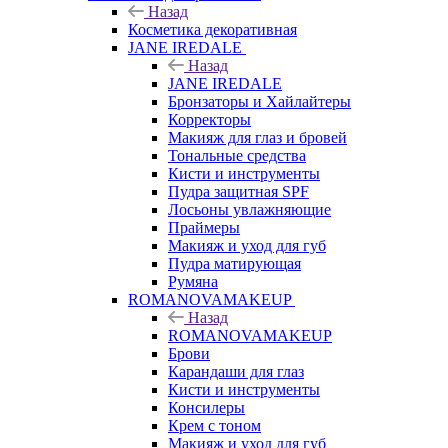
Назад
Косметика декоративная
JANE IREDALE
Назад
JANE IREDALE
Бронзаторы и Хайлайтеры
Корректоры
Макияж для глаз и бровей
Тональные средства
Кисти и инструменты
Пудра защитная SPF
Лосьоны увлажняющие
Праймеры
Макияж и уход для губ
Пудра матирующая
Румяна
ROMANOVAMAKEUP
Назад
ROMANOVAMAKEUP
Брови
Карандаши для глаз
Кисти и инструменты
Консилеры
Крем с тоном
Макияж и уход для губ