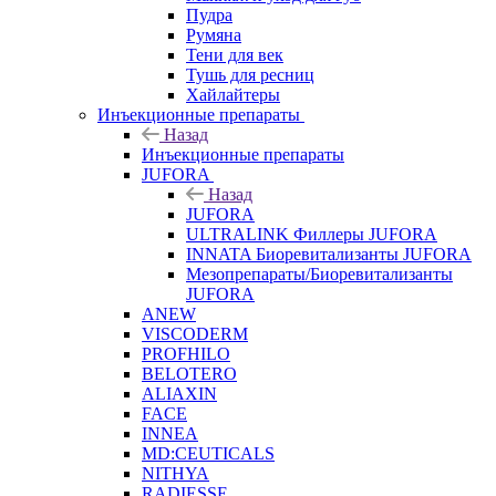
Пудра
Румяна
Тени для век
Тушь для ресниц
Хайлайтеры
Инъекционные препараты
Назад
Инъекционные препараты
JUFORA
Назад
JUFORA
ULTRALINK Филлеры JUFORA
INNATA Биоревитализанты JUFORA
Мезопрепараты/Биоревитализанты
JUFORA
ANEW
VISCODERM
PROFHILO
BELOTERO
ALIAXIN
FACE
INNEA
MD:CEUTICALS
NITHYA
RADIESSE