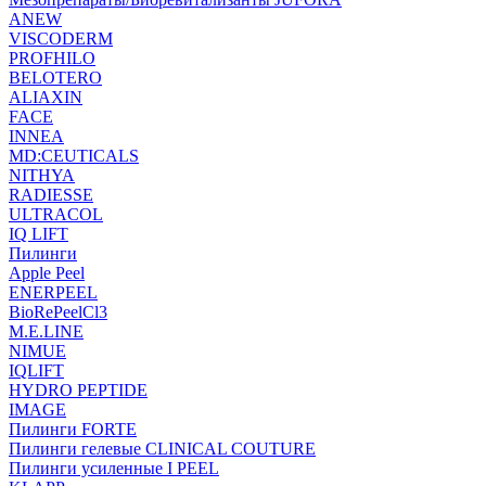
ANEW
VISCODERM
PROFHILO
BELOTERO
ALIAXIN
FACE
INNEA
MD:CEUTICALS
NITHYA
RADIESSE
ULTRACOL
IQ LIFT
Пилинги
Apple Peel
ENERPEEL
BioRePeelCl3
M.E.LINE
NIMUE
IQLIFT
HYDRO PEPTIDE
IMAGE
Пилинги FORTE
Пилинги гелевые CLINICAL COUTURE
Пилинги усиленные I PEEL