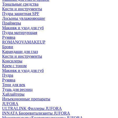
Тональные средства
Кисти и инструменты
Пудра защитная SPF
Лосьоны увлажняющие
Праймеры
Макияж и уход для губ
Пудра матирующая
Румяна
ROMANOVAMAKEUP
Брови
Карандаши для глаз
Кисти и инструменты
Консилеры
Крем с тоном
Макияж и уход для губ
Пудра
Румяна
Тени для век
Тушь для ресниц
Хайлайтеры
Инъекционные препараты
JUFORA
ULTRALINK Филлеры JUFORA
INNATA Биоревитализанты JUFORA
Мезопрепараты/Биоревитализанты JUFORA