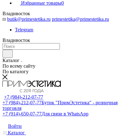
Избранные товары
0
Владивосток
butik@primestetika.ru
primestetika@primestetika.ru
Telegram
Владивосток
Каталог
По всему сайту
По каталогу
+7 (984)-212-07-77
+7 (984)-212-07-77
Бутик "ПримЭстетика" - розничная
торговля
+7 (914)-650-07-77
Для связи в WhatsApp
Войти
Каталог