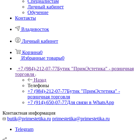
Специалистам
Личный кабинет
Обучение
Контакты
Владивосток
Личный кабинет
Корзина
0
Избранные товары
0
+7 (984)-212-07-77
Бутик "ПримЭстетика" - розничная
торговля
Назад
Телефоны
+7 (984)-212-07-77
Бутик "ПримЭстетика" -
розничная торговля
+7 (914)-650-07-77
Для связи в WhatsApp
Контактная информация
butik@primestetika.ru
primestetika@primestetika.ru
Telegram