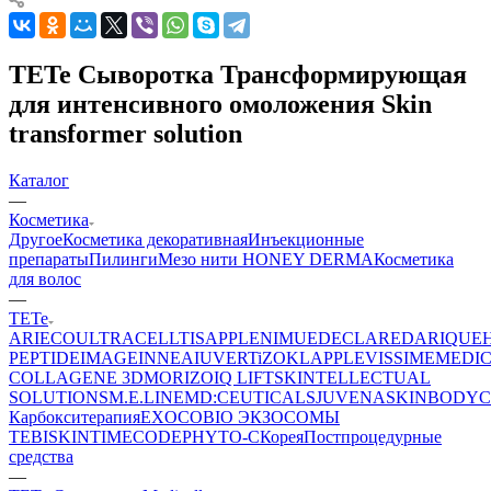
TETe Сыворотка Трансформирующая
для интенсивного омоложения Skin
transformer solution
Каталог
—
Косметика
Другое
Косметика декоративная
Инъекционные
препараты
Пилинги
Мезо нити HONEY DERMA
Косметика
для волос
—
TETe
ARIECO
ULTRACELLTIS
APPLE
NIMUE
DECLARE
DARIQUE
PEPTIDE
IMAGE
INNEA
IUVER
TiZO
KLAPP
LEVISSIME
MEDI
COLLAGENE 3D
MORIZO
IQ LIFT
SKINTELLECTUAL
SOLUTIONS
M.E.LINE
MD:CEUTICALS
JUVENA
SKINBODY
C
Карбокситерапия
EXOCOBIO ЭКЗОСОМЫ
TEBISKIN
TIMECODE
PHYTO-C
Корея
Постпроцедурные
средства
—