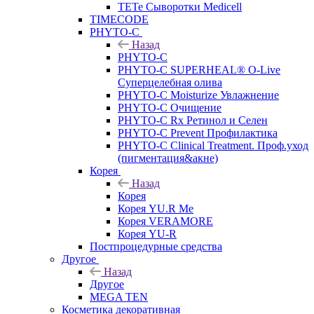
TETe Сыворотки Medicell
TIMECODE
PHYTO-C
Назад
PHYTO-C
PHYTO-C SUPERHEAL® O-Live
Суперцелебная олива
PHYTO-C Moisturize Увлажнение
PHYTO-C Очищение
PHYTO-C Rx Ретинол и Селен
PHYTO-C Prevent Профилактика
PHYTO-C Clinical Treatment. Проф.уход
(пигментация&акне)
Корея
Назад
Корея
Корея YU.R Me
Корея VERAMORE
Корея YU-R
Постпроцедурные средства
Другое
Назад
Другое
MEGA TEN
Косметика декоративная