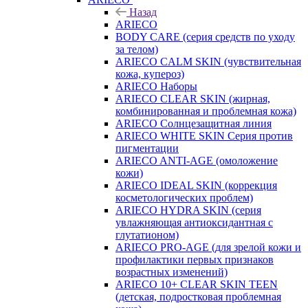
Назад
ARIECO
BODY CARE (серия средств по уходу
за телом)
ARIECO CALM SKIN (чувствительная
кожа, купероз)
ARIECO Наборы
ARIECO CLEAR SKIN (жирная,
комбинированная и проблемная кожа)
ARIECO Солнцезащитная линия
ARIECO WHITE SKIN Серия против
пигментации
ARIECO ANTI-AGE (омоложение
кожи)
ARIECO IDEAL SKIN (коррекция
косметологических проблем)
ARIECO HYDRA SKIN (серия
увлажняющая антиоксидантная с
глутатионом)
ARIECO PRO-AGE (для зрелой кожи и
профилактики первых признаков
возрастных изменений)
ARIECO 10+ CLEAR SKIN TEEN
(детская, подростковая проблемная