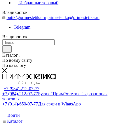
Избранные товары
0
Владивосток
butik@primestetika.ru
primestetika@primestetika.ru
Telegram
Владивосток
Каталог
По всему сайту
По каталогу
+7 (984)-212-07-77
+7 (984)-212-07-77
Бутик "ПримЭстетика" - розничная
торговля
+7 (914)-650-07-77
Для связи в WhatsApp
Войти
Каталог