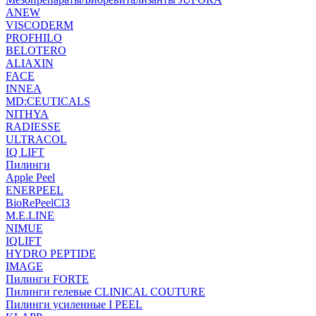
ANEW
VISCODERM
PROFHILO
BELOTERO
ALIAXIN
FACE
INNEA
MD:CEUTICALS
NITHYA
RADIESSE
ULTRACOL
IQ LIFT
Пилинги
Apple Peel
ENERPEEL
BioRePeelCl3
M.E.LINE
NIMUE
IQLIFT
HYDRO PEPTIDE
IMAGE
Пилинги FORTE
Пилинги гелевые CLINICAL COUTURE
Пилинги усиленные I PEEL