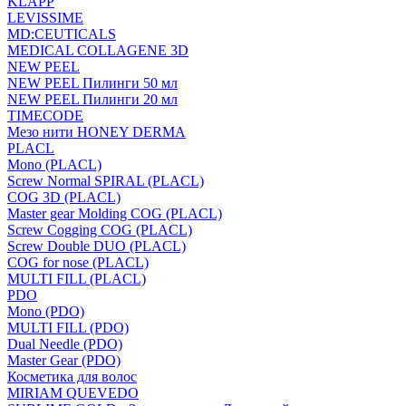
KLAPP
LEVISSIME
MD:CEUTICALS
MEDICAL COLLAGENE 3D
NEW PEEL
NEW PEEL Пилинги 50 мл
NEW PEEL Пилинги 20 мл
TIMECODE
Мезо нити HONEY DERMA
PLACL
Mono (PLACL)
Screw Normal SPIRAL (PLACL)
COG 3D (PLACL)
Master gear Molding COG (PLACL)
Screw Cogging COG (PLACL)
Screw Double DUO (PLACL)
COG for nose (PLACL)
MULTI FILL (PLACL)
PDO
Mono (PDO)
MULTI FILL (PDO)
Dual Needle (PDO)
Master Gear (PDO)
Косметика для волос
MIRIAM QUEVEDO