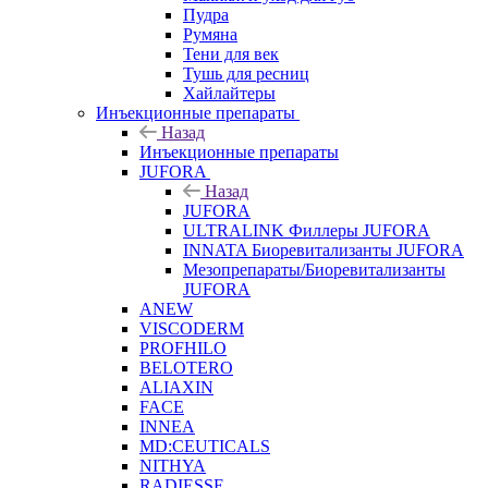
Пудра
Румяна
Тени для век
Тушь для ресниц
Хайлайтеры
Инъекционные препараты
Назад
Инъекционные препараты
JUFORA
Назад
JUFORA
ULTRALINK Филлеры JUFORA
INNATA Биоревитализанты JUFORA
Мезопрепараты/Биоревитализанты
JUFORA
ANEW
VISCODERM
PROFHILO
BELOTERO
ALIAXIN
FACE
INNEA
MD:CEUTICALS
NITHYA
RADIESSE