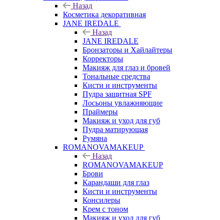
Назад
Косметика декоративная
JANE IREDALE
Назад
JANE IREDALE
Бронзаторы и Хайлайтеры
Корректоры
Макияж для глаз и бровей
Тональные средства
Кисти и инструменты
Пудра защитная SPF
Лосьоны увлажняющие
Праймеры
Макияж и уход для губ
Пудра матирующая
Румяна
ROMANOVAMAKEUP
Назад
ROMANOVAMAKEUP
Брови
Карандаши для глаз
Кисти и инструменты
Консилеры
Крем с тоном
Макияж и уход для губ