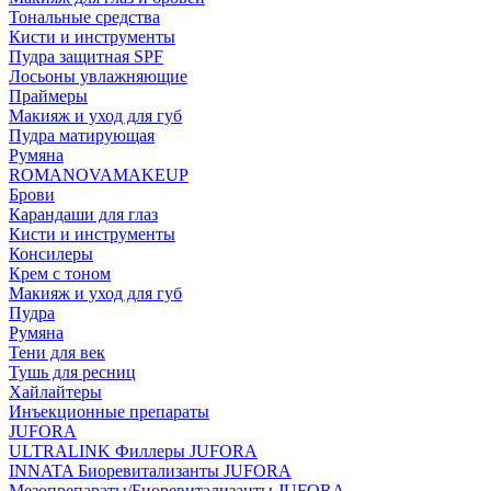
Тональные средства
Кисти и инструменты
Пудра защитная SPF
Лосьоны увлажняющие
Праймеры
Макияж и уход для губ
Пудра матирующая
Румяна
ROMANOVAMAKEUP
Брови
Карандаши для глаз
Кисти и инструменты
Консилеры
Крем с тоном
Макияж и уход для губ
Пудра
Румяна
Тени для век
Тушь для ресниц
Хайлайтеры
Инъекционные препараты
JUFORA
ULTRALINK Филлеры JUFORA
INNATA Биоревитализанты JUFORA
Мезопрепараты/Биоревитализанты JUFORA