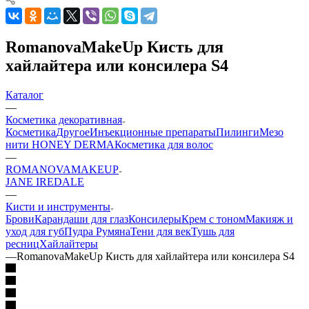
RomanovaMakeUp Кисть для
хайлайтера или консилера S4
Каталог
—
Косметика декоративная
Косметика
Другое
Инъекционные препараты
Пилинги
Мезо
нити HONEY DERMA
Косметика для волос
—
ROMANOVAMAKEUP
JANE IREDALE
—
Кисти и инструменты
Брови
Карандаши для глаз
Консилеры
Крем с тоном
Макияж и
уход для губ
Пудра
Румяна
Тени для век
Тушь для
ресниц
Хайлайтеры
—
RomanovaMakeUp Кисть для хайлайтера или консилера S4