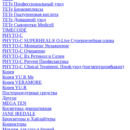
TETe Профессиональный уход
TETe Биокомплексы
TETe Гиалуроновая кислота
TETe Домашний уход
TETe Сыворотки Medicell
TIMECODE
PHYTO-C
PHYTO-C SUPERHEAL® O-Live Суперцелебная олива
PHYTO-C Moisturize Увлажнение
PHYTO-C Очищение
PHYTO-C Rx Ретинол и Селен
PHYTO-C Prevent Профилактика
PHYTO-C Clinical Treatment. Проф.уход (пигментация&акне)
Корея
Корея YU.R Me
Корея VERAMORE
Корея YU-R
Постпроцедурные средства
Другое
MEGA TEN
Косметика декоративная
JANE IREDALE
Бронзаторы и Хайлайтеры
Корректоры
Макияж для глаз и бровей