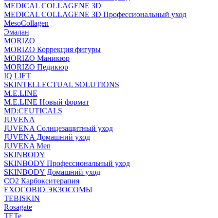
MEDICAL COLLAGENE 3D
MEDICAL COLLAGENE 3D Профессиональный уход
MesoCollagen
Эмалан
MORIZO
MORIZO Коррекция фигуры
MORIZO Маникюр
MORIZO Педикюр
IQ LIFT
SKINTELLECTUAL SOLUTIONS
M.E.LINE
M.E.LINE Новый формат
MD:CEUTICALS
JUVENA
JUVENA Солнцезащитный уход
JUVENA Домашний уход
JUVENA Men
SKINBODY
SKINBODY Профессиональный уход
SKINBODY Домашний уход
CO2 Карбокситерапия
EXOCOBIO ЭКЗОСОМЫ
TEBISKIN
Rosagate
TETe