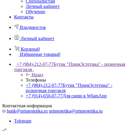
Специалистам
Личный кабинет
Обучение
Контакты
Владивосток
Личный кабинет
Корзина
0
Избранные товары
0
+7 (984)-212-07-77
Бутик "ПримЭстетика" - розничная
торговля
Назад
Телефоны
+7 (984)-212-07-77
Бутик "ПримЭстетика" -
розничная торговля
+7 (914)-650-07-77
Для связи в WhatsApp
Контактная информация
butik@primestetika.ru
primestetika@primestetika.ru
Telegram