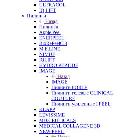
ULTRACOL
IQ LIFT
Пилинги
Назад
Пилинги
Apple Peel
ENERPEEL
BioRePeelCl3
M.E.LINE
NIMUE
IQLIFT
HYDRO PEPTIDE
IMAGE
Назад
IMAGE
Пилинги FORTE
Пилинги гелевые CLINICAL
COUTURE
Пилинги усиленные I PEEL
KLAPP
LEVISSIME
MD:CEUTICALS
MEDICAL COLLAGENE 3D
NEW PEEL
Назад