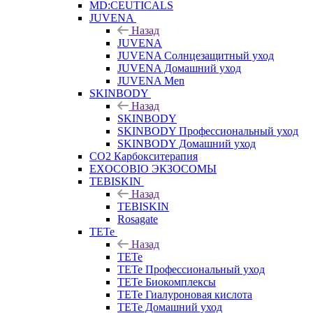
MD:CEUTICALS
JUVENA
Назад
JUVENA
JUVENA Солнцезащитный уход
JUVENA Домашний уход
JUVENA Men
SKINBODY
Назад
SKINBODY
SKINBODY Профессиональный уход
SKINBODY Домашний уход
CO2 Карбокситерапия
EXOCOBIO ЭКЗОСОМЫ
TEBISKIN
Назад
TEBISKIN
Rosagate
TETe
Назад
TETe
TETe Профессиональный уход
TETe Биокомплексы
TETe Гиалуроновая кислота
TETe Домашний уход