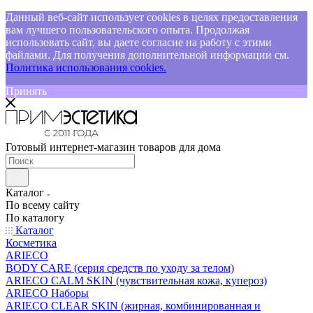
Данный веб-сайт использует cookies в целях предоставления
вам лучшего пользовательского опыта. Продолжая
использовать сайт, вы даете согласие на работу с этими
файлами. Для получения дополнительной информации см.
Политика использования cookies.
Принять
Готовый интернет-магазин товаров для дома
Каталог
По всему сайту
По каталогу
Каталог
Косметика
ARIECO
BODY CARE (серия средств по уходу за телом)
ARIECO CALM SKIN (чувствительная кожа, купероз)
ARIECO Наборы
ARIECO CLEAR SKIN (жирная, комбинированная и