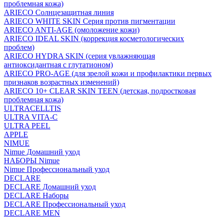
проблемная кожа)
ARIECO Солнцезащитная линия
ARIECO WHITE SKIN Серия против пигментации
ARIECO ANTI-AGE (омоложение кожи)
ARIECO IDEAL SKIN (коррекция косметологических
проблем)
ARIECO HYDRA SKIN (серия увлажняющая
антиоксидантная с глутатионом)
ARIECO PRO-AGE (для зрелой кожи и профилактики первых
признаков возрастных изменений)
ARIECO 10+ CLEAR SKIN TEEN (детская, подростковая
проблемная кожа)
ULTRACELLTIS
ULTRA VITA-C
ULTRA PEEL
APPLE
NIMUE
Nimue Домашний уход
НАБОРЫ Nimue
Nimue Профессиональный уход
DECLARE
DECLARE Домашний уход
DECLARE Наборы
DECLARE Профессиональный уход
DECLARE MEN