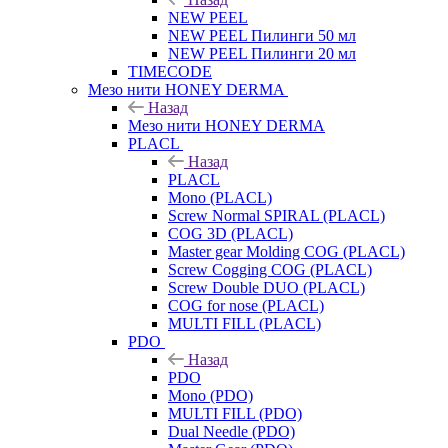
NEW PEEL
NEW PEEL Пилинги 50 мл
NEW PEEL Пилинги 20 мл
TIMECODE
Мезо нити HONEY DERMA
Назад
Мезо нити HONEY DERMA
PLACL
Назад
PLACL
Mono (PLACL)
Screw Normal SPIRAL (PLACL)
COG 3D (PLACL)
Master gear Molding COG (PLACL)
Screw Cogging COG (PLACL)
Screw Double DUO (PLACL)
COG for nose (PLACL)
MULTI FILL (PLACL)
PDO
Назад
PDO
Mono (PDO)
MULTI FILL (PDO)
Dual Needle (PDO)