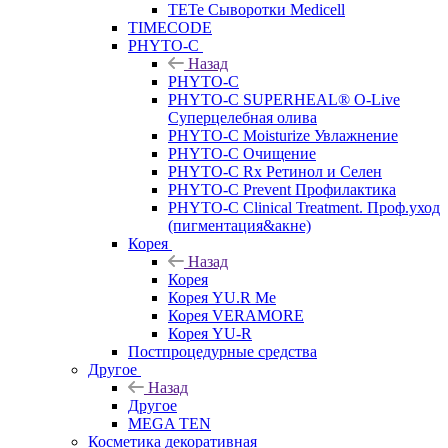
TETe Сыворотки Medicell
TIMECODE
PHYTO-C
Назад
PHYTO-C
PHYTO-C SUPERHEAL® O-Live
Суперцелебная олива
PHYTO-C Moisturize Увлажнение
PHYTO-C Очищение
PHYTO-C Rx Ретинол и Селен
PHYTO-C Prevent Профилактика
PHYTO-C Clinical Treatment. Проф.уход
(пигментация&акне)
Корея
Назад
Корея
Корея YU.R Me
Корея VERAMORE
Корея YU-R
Постпроцедурные средства
Другое
Назад
Другое
MEGA TEN
Косметика декоративная