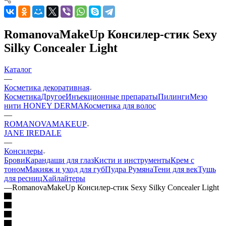
RomanovaMakeUp Консилер-стик Sexy
Silky Concealer Light
Каталог
—
Косметика декоративная
Косметика
Другое
Инъекционные препараты
Пилинги
Мезо
нити HONEY DERMA
Косметика для волос
—
ROMANOVAMAKEUP
JANE IREDALE
—
Консилеры
Брови
Карандаши для глаз
Кисти и инструменты
Крем с
тоном
Макияж и уход для губ
Пудра
Румяна
Тени для век
Тушь
для ресниц
Хайлайтеры
—
RomanovaMakeUp Консилер-стик Sexy Silky Concealer Light