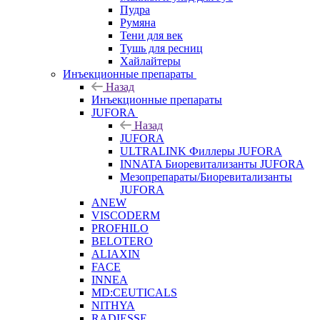
Пудра
Румяна
Тени для век
Тушь для ресниц
Хайлайтеры
Инъекционные препараты
Назад
Инъекционные препараты
JUFORA
Назад
JUFORA
ULTRALINK Филлеры JUFORA
INNATA Биоревитализанты JUFORA
Мезопрепараты/Биоревитализанты
JUFORA
ANEW
VISCODERM
PROFHILO
BELOTERO
ALIAXIN
FACE
INNEA
MD:CEUTICALS
NITHYA
RADIESSE