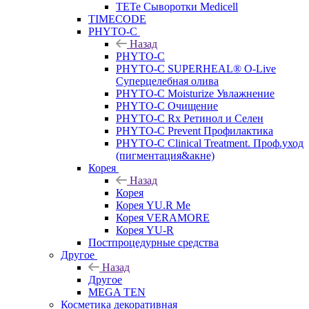
TETe Сыворотки Medicell
TIMECODE
PHYTO-C
Назад
PHYTO-C
PHYTO-C SUPERHEAL® O-Live
Суперцелебная олива
PHYTO-C Moisturize Увлажнение
PHYTO-C Очищение
PHYTO-C Rx Ретинол и Селен
PHYTO-C Prevent Профилактика
PHYTO-C Clinical Treatment. Проф.уход
(пигментация&акне)
Корея
Назад
Корея
Корея YU.R Me
Корея VERAMORE
Корея YU-R
Постпроцедурные средства
Другое
Назад
Другое
MEGA TEN
Косметика декоративная