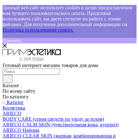
Данный веб-сайт использует cookies в целях предоставления
вам лучшего пользовательского опыта. Продолжая
использовать сайт, вы даете согласие на работу с этими
файлами. Для получения дополнительной информации см.
Политика использования cookies.
Принять
Готовый интернет-магазин товаров для дома
Каталог
По всему сайту
По каталогу
Каталог
Косметика
ARIECO
BODY CARE (серия средств по уходу за телом)
ARIECO CALM SKIN (чувствительная кожа, купероз)
ARIECO Наборы
ARIECO CLEAR SKIN (жирная, комбинированная и