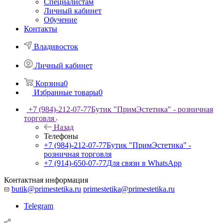
Специалистам
Личный кабинет
Обучение
Контакты
Владивосток
Личный кабинет
Корзина
0
Избранные товары
0
+7 (984)-212-07-77
Бутик "ПримЭстетика" - розничная
торговля
Назад
Телефоны
+7 (984)-212-07-77
Бутик "ПримЭстетика" -
розничная торговля
+7 (914)-650-07-77
Для связи в WhatsApp
Контактная информация
butik@primestetika.ru
primestetika@primestetika.ru
Telegram