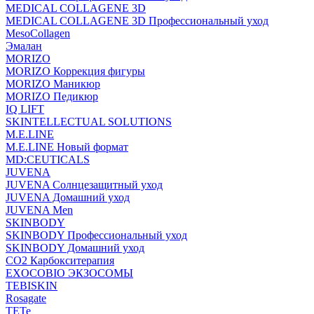
MEDICAL COLLAGENE 3D
MEDICAL COLLAGENE 3D Профессиональный уход
MesoCollagen
Эмалан
MORIZO
MORIZO Коррекция фигуры
MORIZO Маникюр
MORIZO Педикюр
IQ LIFT
SKINTELLECTUAL SOLUTIONS
M.E.LINE
M.E.LINE Новый формат
MD:CEUTICALS
JUVENA
JUVENA Солнцезащитный уход
JUVENA Домашний уход
JUVENA Men
SKINBODY
SKINBODY Профессиональный уход
SKINBODY Домашний уход
CO2 Карбокситерапия
EXOCOBIO ЭКЗОСОМЫ
TEBISKIN
Rosagate
TETe