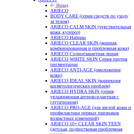
Назад
ARIECO
BODY CARE (серия средств по уходу
за телом)
ARIECO CALM SKIN (чувствительная
кожа, купероз)
ARIECO Наборы
ARIECO CLEAR SKIN (жирная,
комбинированная и проблемная кожа)
ARIECO Солнцезащитная линия
ARIECO WHITE SKIN Серия против
пигментации
ARIECO ANTI-AGE (омоложение
кожи)
ARIECO IDEAL SKIN (коррекция
косметологических проблем)
ARIECO HYDRA SKIN (серия
увлажняющая антиоксидантная с
глутатионом)
ARIECO PRO-AGE (для зрелой кожи и
профилактики первых признаков
возрастных изменений)
ARIECO 10+ CLEAR SKIN TEEN
(детская, подростковая проблемная