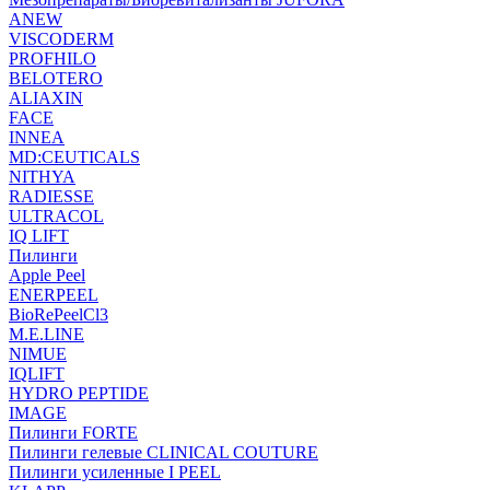
ANEW
VISCODERM
PROFHILO
BELOTERO
ALIAXIN
FACE
INNEA
MD:CEUTICALS
NITHYA
RADIESSE
ULTRACOL
IQ LIFT
Пилинги
Apple Peel
ENERPEEL
BioRePeelCl3
M.E.LINE
NIMUE
IQLIFT
HYDRO PEPTIDE
IMAGE
Пилинги FORTE
Пилинги гелевые CLINICAL COUTURE
Пилинги усиленные I PEEL