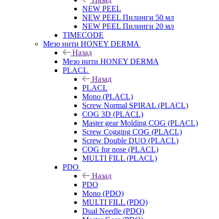
NEW PEEL
NEW PEEL Пилинги 50 мл
NEW PEEL Пилинги 20 мл
TIMECODE
Мезо нити HONEY DERMA
Назад
Мезо нити HONEY DERMA
PLACL
Назад
PLACL
Mono (PLACL)
Screw Normal SPIRAL (PLACL)
COG 3D (PLACL)
Master gear Molding COG (PLACL)
Screw Cogging COG (PLACL)
Screw Double DUO (PLACL)
COG for nose (PLACL)
MULTI FILL (PLACL)
PDO
Назад
PDO
Mono (PDO)
MULTI FILL (PDO)
Dual Needle (PDO)