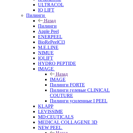
ULTRACOL
IQ LIFT
Пилинги
Назад
Пилинги
Apple Peel
ENERPEEL
BioRePeelCl3
M.E.LINE
NIMUE
IQLIFT
HYDRO PEPTIDE
IMAGE
Назад
IMAGE
Пилинги FORTE
Пилинги гелевые CLINICAL
COUTURE
Пилинги усиленные I PEEL
KLAPP
LEVISSIME
MD:CEUTICALS
MEDICAL COLLAGENE 3D
NEW PEEL
Назад