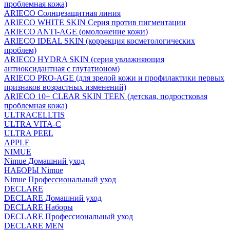
проблемная кожа)
ARIECO Солнцезащитная линия
ARIECO WHITE SKIN Серия против пигментации
ARIECO ANTI-AGE (омоложение кожи)
ARIECO IDEAL SKIN (коррекция косметологических
проблем)
ARIECO HYDRA SKIN (серия увлажняющая
антиоксидантная с глутатионом)
ARIECO PRO-AGE (для зрелой кожи и профилактики первых
признаков возрастных изменений)
ARIECO 10+ CLEAR SKIN TEEN (детская, подростковая
проблемная кожа)
ULTRACELLTIS
ULTRA VITA-C
ULTRA PEEL
APPLE
NIMUE
Nimue Домашний уход
НАБОРЫ Nimue
Nimue Профессиональный уход
DECLARE
DECLARE Домашний уход
DECLARE Наборы
DECLARE Профессиональный уход
DECLARE MEN