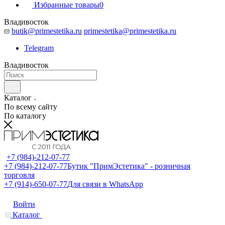
Избранные товары
0
Владивосток
butik@primestetika.ru
primestetika@primestetika.ru
Telegram
Владивосток
Каталог
По всему сайту
По каталогу
+7 (984)-212-07-77
+7 (984)-212-07-77
Бутик "ПримЭстетика" - розничная
торговля
+7 (914)-650-07-77
Для связи в WhatsApp
Войти
Каталог