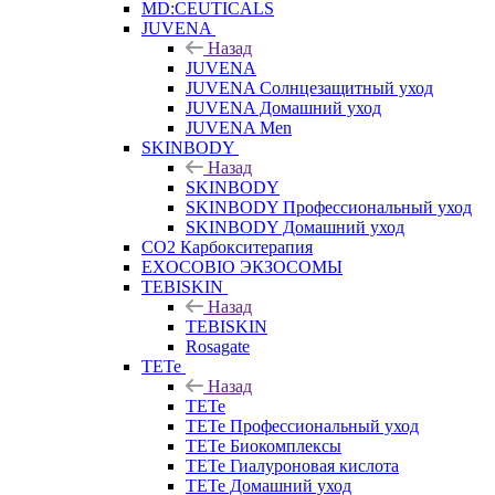
MD:CEUTICALS
JUVENA
Назад
JUVENA
JUVENA Солнцезащитный уход
JUVENA Домашний уход
JUVENA Men
SKINBODY
Назад
SKINBODY
SKINBODY Профессиональный уход
SKINBODY Домашний уход
CO2 Карбокситерапия
EXOCOBIO ЭКЗОСОМЫ
TEBISKIN
Назад
TEBISKIN
Rosagate
TETe
Назад
TETe
TETe Профессиональный уход
TETe Биокомплексы
TETe Гиалуроновая кислота
TETe Домашний уход