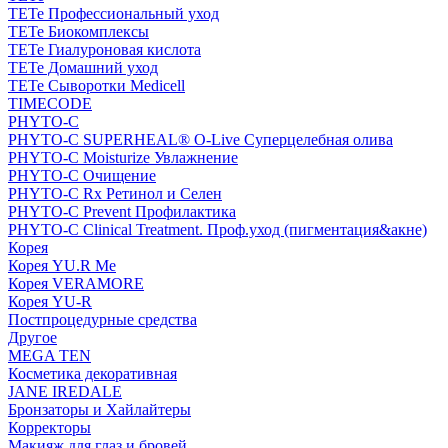
TETe Профессиональный уход
TETe Биокомплексы
TETe Гиалуроновая кислота
TETe Домашний уход
TETe Сыворотки Medicell
TIMECODE
PHYTO-C
PHYTO-C SUPERHEAL® O-Live Суперцелебная олива
PHYTO-C Moisturize Увлажнение
PHYTO-C Очищение
PHYTO-C Rx Ретинол и Селен
PHYTO-C Prevent Профилактика
PHYTO-C Clinical Treatment. Проф.уход (пигментация&акне)
Корея
Корея YU.R Me
Корея VERAMORE
Корея YU-R
Постпроцедурные средства
Другое
MEGA TEN
Косметика декоративная
JANE IREDALE
Бронзаторы и Хайлайтеры
Корректоры
Макияж для глаз и бровей