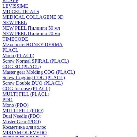
KLAPP
LEVISSIME
MD:CEUTICALS
MEDICAL COLLAGENE 3D
NEW PEEL
NEW PEEL Пилинги 50 мл
NEW PEEL Пилинги 20 мл
TIMECODE
Мезо нити HONEY DERMA
PLACL
Mono (PLACL)
Screw Normal SPIRAL (PLACL)
COG 3D (PLACL)
Master gear Molding COG (PLACL)
Screw Cogging COG (PLACL)
Screw Double DUO (PLACL)
COG for nose (PLACL)
MULTI FILL (PLACL)
PDO
Mono (PDO)
MULTI FILL (PDO)
Dual Needle (PDO)
Master Gear (PDO)
Косметика для волос
MIRIAM QUEVEDO