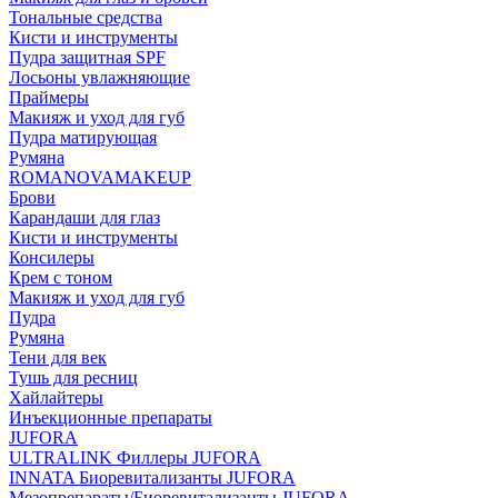
Тональные средства
Кисти и инструменты
Пудра защитная SPF
Лосьоны увлажняющие
Праймеры
Макияж и уход для губ
Пудра матирующая
Румяна
ROMANOVAMAKEUP
Брови
Карандаши для глаз
Кисти и инструменты
Консилеры
Крем с тоном
Макияж и уход для губ
Пудра
Румяна
Тени для век
Тушь для ресниц
Хайлайтеры
Инъекционные препараты
JUFORA
ULTRALINK Филлеры JUFORA
INNATA Биоревитализанты JUFORA
Мезопрепараты/Биоревитализанты JUFORA