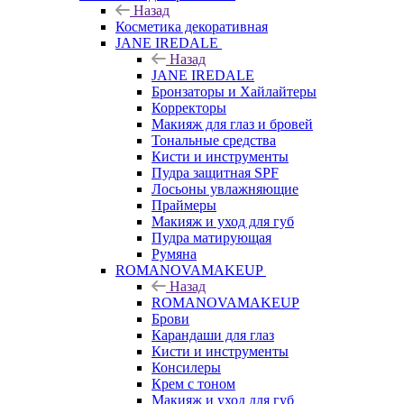
Назад
Косметика декоративная
JANE IREDALE
Назад
JANE IREDALE
Бронзаторы и Хайлайтеры
Корректоры
Макияж для глаз и бровей
Тональные средства
Кисти и инструменты
Пудра защитная SPF
Лосьоны увлажняющие
Праймеры
Макияж и уход для губ
Пудра матирующая
Румяна
ROMANOVAMAKEUP
Назад
ROMANOVAMAKEUP
Брови
Карандаши для глаз
Кисти и инструменты
Консилеры
Крем с тоном
Макияж и уход для губ