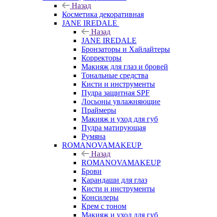
Назад
Косметика декоративная
JANE IREDALE
Назад
JANE IREDALE
Бронзаторы и Хайлайтеры
Корректоры
Макияж для глаз и бровей
Тональные средства
Кисти и инструменты
Пудра защитная SPF
Лосьоны увлажняющие
Праймеры
Макияж и уход для губ
Пудра матирующая
Румяна
ROMANOVAMAKEUP
Назад
ROMANOVAMAKEUP
Брови
Карандаши для глаз
Кисти и инструменты
Консилеры
Крем с тоном
Макияж и уход для губ