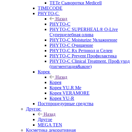
TETe Сыворотки Medicell
TIMECODE
PHYTO-C
Назад
PHYTO-C
PHYTO-C SUPERHEAL® O-Live
Суперцелебная олива
PHYTO-C Moisturize Увлажнение
PHYTO-C Очищение
PHYTO-C Rx Ретинол и Селен
PHYTO-C Prevent Профилактика
PHYTO-C Clinical Treatment. Проф.уход
(пигментация&акне)
Корея
Назад
Корея
Корея YU.R Me
Корея VERAMORE
Корея YU-R
Постпроцедурные средства
Другое
Назад
Другое
MEGA TEN
Косметика декоративная