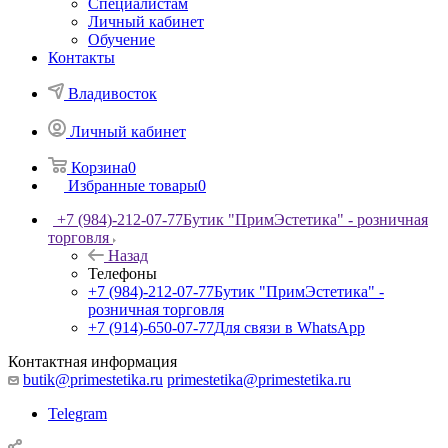
Специалистам
Личный кабинет
Обучение
Контакты
Владивосток
Личный кабинет
Корзина
0
Избранные товары
0
+7 (984)-212-07-77
Бутик "ПримЭстетика" - розничная
торговля
Назад
Телефоны
+7 (984)-212-07-77
Бутик "ПримЭстетика" -
розничная торговля
+7 (914)-650-07-77
Для связи в WhatsApp
Контактная информация
butik@primestetika.ru
primestetika@primestetika.ru
Telegram