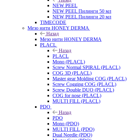
NEW PEEL
NEW PEEL Пилинги 50 мл
NEW PEEL Пилинги 20 мл
TIMECODE
Мезо нити HONEY DERMA
Назад
Мезо нити HONEY DERMA
PLACL
Назад
PLACL
Mono (PLACL)
Screw Normal SPIRAL (PLACL)
COG 3D (PLACL)
Master gear Molding COG (PLACL)
Screw Cogging COG (PLACL)
Screw Double DUO (PLACL)
COG for nose (PLACL)
MULTI FILL (PLACL)
PDO
Назад
PDO
Mono (PDO)
MULTI FILL (PDO)
Dual Needle (PDO)