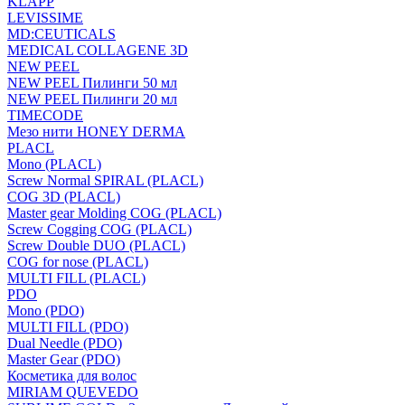
KLAPP
LEVISSIME
MD:CEUTICALS
MEDICAL COLLAGENE 3D
NEW PEEL
NEW PEEL Пилинги 50 мл
NEW PEEL Пилинги 20 мл
TIMECODE
Мезо нити HONEY DERMA
PLACL
Mono (PLACL)
Screw Normal SPIRAL (PLACL)
COG 3D (PLACL)
Master gear Molding COG (PLACL)
Screw Cogging COG (PLACL)
Screw Double DUO (PLACL)
COG for nose (PLACL)
MULTI FILL (PLACL)
PDO
Mono (PDO)
MULTI FILL (PDO)
Dual Needle (PDO)
Master Gear (PDO)
Косметика для волос
MIRIAM QUEVEDO