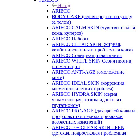
Назад
ARIECO
BODY CARE (серия средств по уходу
за телом)
ARIECO CALM SKIN (чувствительная
кожа, купероз)
ARIECO Наборы
ARIECO CLEAR SKIN (жирная,
комбинированная и проблемная кожа)
ARIECO Солнцезащитная линия
ARIECO WHITE SKIN Серия против
пигментации
ARIECO ANTI-AGE (омоложение
кожи)
ARIECO IDEAL SKIN (коррекция
косметологических проблем)
ARIECO HYDRA SKIN (серия
увлажняющая антиоксидантная с
глутатионом)
ARIECO PRO-AGE (для зрелой кожи и
профилактики первых признаков
возрастных изменений)
ARIECO 10+ CLEAR SKIN TEEN
(детская, подростковая проблемная