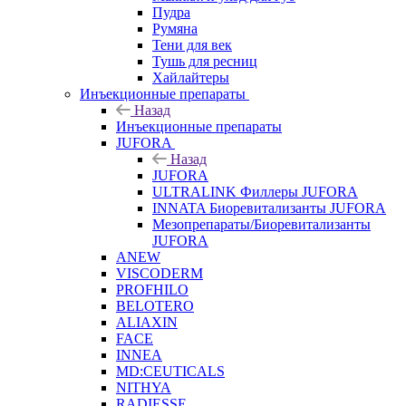
Пудра
Румяна
Тени для век
Тушь для ресниц
Хайлайтеры
Инъекционные препараты
Назад
Инъекционные препараты
JUFORA
Назад
JUFORA
ULTRALINK Филлеры JUFORA
INNATA Биоревитализанты JUFORA
Мезопрепараты/Биоревитализанты
JUFORA
ANEW
VISCODERM
PROFHILO
BELOTERO
ALIAXIN
FACE
INNEA
MD:CEUTICALS
NITHYA
RADIESSE