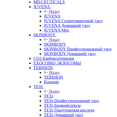
MD:CEUTICALS
JUVENA
Назад
JUVENA
JUVENA Солнцезащитный уход
JUVENA Домашний уход
JUVENA Men
SKINBODY
Назад
SKINBODY
SKINBODY Профессиональный уход
SKINBODY Домашний уход
CO2 Карбокситерапия
EXOCOBIO ЭКЗОСОМЫ
TEBISKIN
Назад
TEBISKIN
Rosagate
TETe
Назад
TETe
TETe Профессиональный уход
TETe Биокомплексы
TETe Гиалуроновая кислота
TETe Домашний уход