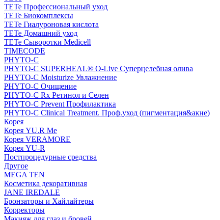
TETe Профессиональный уход
TETe Биокомплексы
TETe Гиалуроновая кислота
TETe Домашний уход
TETe Сыворотки Medicell
TIMECODE
PHYTO-C
PHYTO-C SUPERHEAL® O-Live Суперцелебная олива
PHYTO-C Moisturize Увлажнение
PHYTO-C Очищение
PHYTO-C Rx Ретинол и Селен
PHYTO-C Prevent Профилактика
PHYTO-C Clinical Treatment. Проф.уход (пигментация&акне)
Корея
Корея YU.R Me
Корея VERAMORE
Корея YU-R
Постпроцедурные средства
Другое
MEGA TEN
Косметика декоративная
JANE IREDALE
Бронзаторы и Хайлайтеры
Корректоры
Макияж для глаз и бровей