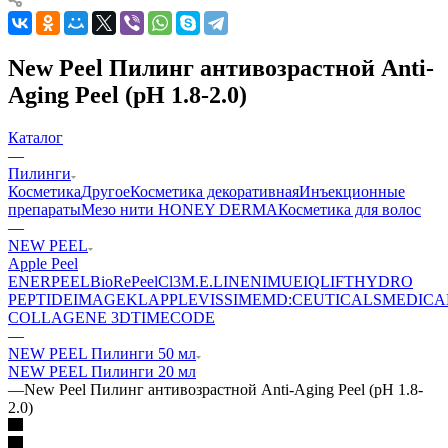
New Peel Пилинг антивозрастной Anti-
Aging Peel (pH 1.8-2.0)
Каталог
—
Пилинги
Косметика
Другое
Косметика декоративная
Инъекционные
препараты
Мезо нити HONEY DERMA
Косметика для волос
—
NEW PEEL
Apple Peel
ENERPEEL
BioRePeelCl3
M.E.LINE
NIMUE
IQLIFT
HYDRO
PEPTIDE
IMAGE
KLAPP
LEVISSIME
MD:CEUTICALS
MEDICA
COLLAGENE 3D
TIMECODE
—
NEW PEEL Пилинги 50 мл
NEW PEEL Пилинги 20 мл
—
New Peel Пилинг антивозрастной Anti-Aging Peel (pH 1.8-
2.0)