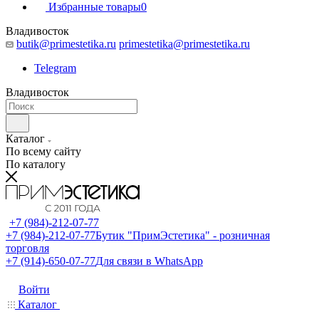
Избранные товары
0
Владивосток
butik@primestetika.ru
primestetika@primestetika.ru
Telegram
Владивосток
Каталог
По всему сайту
По каталогу
+7 (984)-212-07-77
+7 (984)-212-07-77
Бутик "ПримЭстетика" - розничная
торговля
+7 (914)-650-07-77
Для связи в WhatsApp
Войти
Каталог