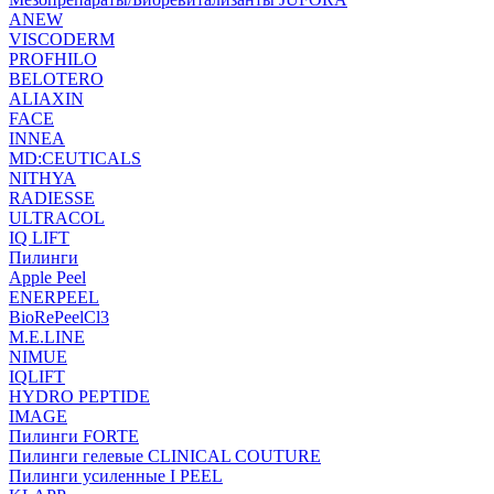
ANEW
VISCODERM
PROFHILO
BELOTERO
ALIAXIN
FACE
INNEA
MD:CEUTICALS
NITHYA
RADIESSE
ULTRACOL
IQ LIFT
Пилинги
Apple Peel
ENERPEEL
BioRePeelCl3
M.E.LINE
NIMUE
IQLIFT
HYDRO PEPTIDE
IMAGE
Пилинги FORTE
Пилинги гелевые CLINICAL COUTURE
Пилинги усиленные I PEEL