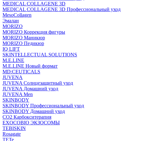
MEDICAL COLLAGENE 3D
MEDICAL COLLAGENE 3D Профессиональный уход
MesoCollagen
Эмалан
MORIZO
MORIZO Коррекция фигуры
MORIZO Маникюр
MORIZO Педикюр
IQ LIFT
SKINTELLECTUAL SOLUTIONS
M.E.LINE
M.E.LINE Новый формат
MD:CEUTICALS
JUVENA
JUVENA Солнцезащитный уход
JUVENA Домашний уход
JUVENA Men
SKINBODY
SKINBODY Профессиональный уход
SKINBODY Домашний уход
CO2 Карбокситерапия
EXOCOBIO ЭКЗОСОМЫ
TEBISKIN
Rosagate
TETe