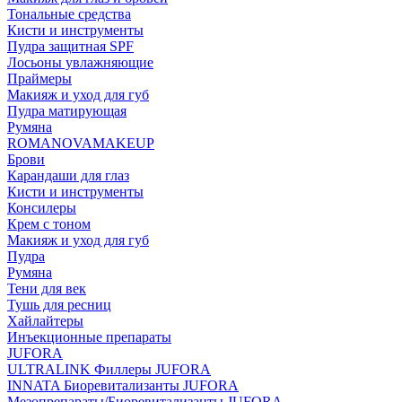
Тональные средства
Кисти и инструменты
Пудра защитная SPF
Лосьоны увлажняющие
Праймеры
Макияж и уход для губ
Пудра матирующая
Румяна
ROMANOVAMAKEUP
Брови
Карандаши для глаз
Кисти и инструменты
Консилеры
Крем с тоном
Макияж и уход для губ
Пудра
Румяна
Тени для век
Тушь для ресниц
Хайлайтеры
Инъекционные препараты
JUFORA
ULTRALINK Филлеры JUFORA
INNATA Биоревитализанты JUFORA
Мезопрепараты/Биоревитализанты JUFORA