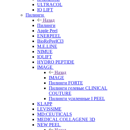
ULTRACOL
IQ LIFT
Пилинги
Назад
Пилинги
Apple Peel
ENERPEEL
BioRePeelCl3
M.E.LINE
NIMUE
IQLIFT
HYDRO PEPTIDE
IMAGE
Назад
IMAGE
Пилинги FORTE
Пилинги гелевые CLINICAL
COUTURE
Пилинги усиленные I PEEL
KLAPP
LEVISSIME
MD:CEUTICALS
MEDICAL COLLAGENE 3D
NEW PEEL
Назад