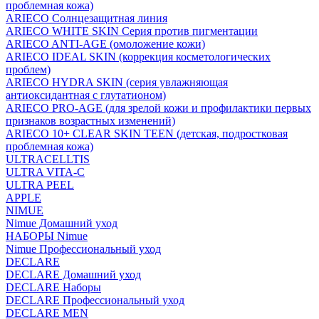
проблемная кожа)
ARIECO Солнцезащитная линия
ARIECO WHITE SKIN Серия против пигментации
ARIECO ANTI-AGE (омоложение кожи)
ARIECO IDEAL SKIN (коррекция косметологических
проблем)
ARIECO HYDRA SKIN (серия увлажняющая
антиоксидантная с глутатионом)
ARIECO PRO-AGE (для зрелой кожи и профилактики первых
признаков возрастных изменений)
ARIECO 10+ CLEAR SKIN TEEN (детская, подростковая
проблемная кожа)
ULTRACELLTIS
ULTRA VITA-C
ULTRA PEEL
APPLE
NIMUE
Nimue Домашний уход
НАБОРЫ Nimue
Nimue Профессиональный уход
DECLARE
DECLARE Домашний уход
DECLARE Наборы
DECLARE Профессиональный уход
DECLARE MEN