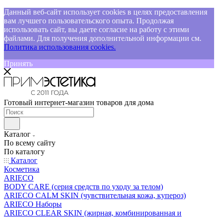
Данный веб-сайт использует cookies в целях предоставления
вам лучшего пользовательского опыта. Продолжая
использовать сайт, вы даете согласие на работу с этими
файлами. Для получения дополнительной информации см.
Политика использования cookies.
Принять
Готовый интернет-магазин товаров для дома
Каталог
По всему сайту
По каталогу
Каталог
Косметика
ARIECO
BODY CARE (серия средств по уходу за телом)
ARIECO CALM SKIN (чувствительная кожа, купероз)
ARIECO Наборы
ARIECO CLEAR SKIN (жирная, комбинированная и