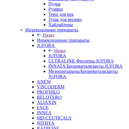
Пудра
Румяна
Тени для век
Тушь для ресниц
Хайлайтеры
Инъекционные препараты
Назад
Инъекционные препараты
JUFORA
Назад
JUFORA
ULTRALINK Филлеры JUFORA
INNATA Биоревитализанты JUFORA
Мезопрепараты/Биоревитализанты
JUFORA
ANEW
VISCODERM
PROFHILO
BELOTERO
ALIAXIN
FACE
INNEA
MD:CEUTICALS
NITHYA
RADIESSE