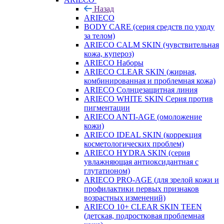
Назад
ARIECO
BODY CARE (серия средств по уходу
за телом)
ARIECO CALM SKIN (чувствительная
кожа, купероз)
ARIECO Наборы
ARIECO CLEAR SKIN (жирная,
комбинированная и проблемная кожа)
ARIECO Солнцезащитная линия
ARIECO WHITE SKIN Серия против
пигментации
ARIECO ANTI-AGE (омоложение
кожи)
ARIECO IDEAL SKIN (коррекция
косметологических проблем)
ARIECO HYDRA SKIN (серия
увлажняющая антиоксидантная с
глутатионом)
ARIECO PRO-AGE (для зрелой кожи и
профилактики первых признаков
возрастных изменений)
ARIECO 10+ CLEAR SKIN TEEN
(детская, подростковая проблемная