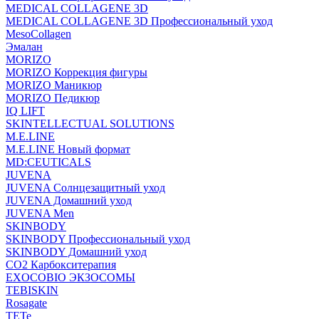
MEDICAL COLLAGENE 3D
MEDICAL COLLAGENE 3D Профессиональный уход
MesoCollagen
Эмалан
MORIZO
MORIZO Коррекция фигуры
MORIZO Маникюр
MORIZO Педикюр
IQ LIFT
SKINTELLECTUAL SOLUTIONS
M.E.LINE
M.E.LINE Новый формат
MD:CEUTICALS
JUVENA
JUVENA Солнцезащитный уход
JUVENA Домашний уход
JUVENA Men
SKINBODY
SKINBODY Профессиональный уход
SKINBODY Домашний уход
CO2 Карбокситерапия
EXOCOBIO ЭКЗОСОМЫ
TEBISKIN
Rosagate
TETe