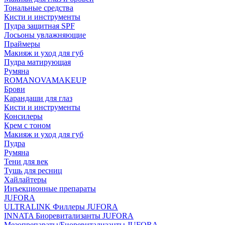
Тональные средства
Кисти и инструменты
Пудра защитная SPF
Лосьоны увлажняющие
Праймеры
Макияж и уход для губ
Пудра матирующая
Румяна
ROMANOVAMAKEUP
Брови
Карандаши для глаз
Кисти и инструменты
Консилеры
Крем с тоном
Макияж и уход для губ
Пудра
Румяна
Тени для век
Тушь для ресниц
Хайлайтеры
Инъекционные препараты
JUFORA
ULTRALINK Филлеры JUFORA
INNATA Биоревитализанты JUFORA
Мезопрепараты/Биоревитализанты JUFORA