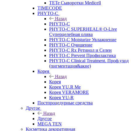
TETe Сыворотки Medicell
TIMECODE
PHYTO-C
Назад
PHYTO-C
PHYTO-C SUPERHEAL® O-Live
Суперцелебная олива
PHYTO-C Moisturize Увлажнение
PHYTO-C Очищение
PHYTO-C Rx Ретинол и Селен
PHYTO-C Prevent Профилактика
PHYTO-C Clinical Treatment. Проф.уход
(пигментация&акне)
Корея
Назад
Корея
Корея YU.R Me
Корея VERAMORE
Корея YU-R
Постпроцедурные средства
Другое
Назад
Другое
MEGA TEN
Косметика декоративная