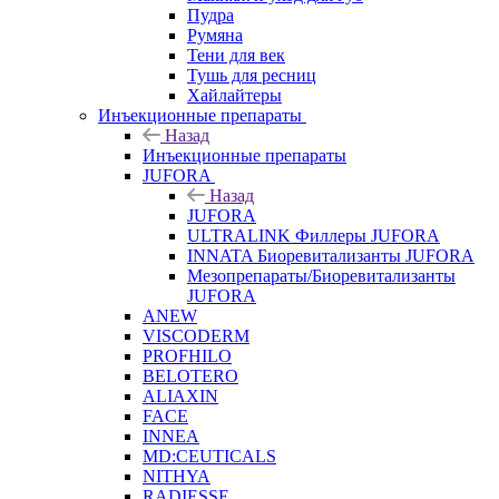
Пудра
Румяна
Тени для век
Тушь для ресниц
Хайлайтеры
Инъекционные препараты
Назад
Инъекционные препараты
JUFORA
Назад
JUFORA
ULTRALINK Филлеры JUFORA
INNATA Биоревитализанты JUFORA
Мезопрепараты/Биоревитализанты
JUFORA
ANEW
VISCODERM
PROFHILO
BELOTERO
ALIAXIN
FACE
INNEA
MD:CEUTICALS
NITHYA
RADIESSE