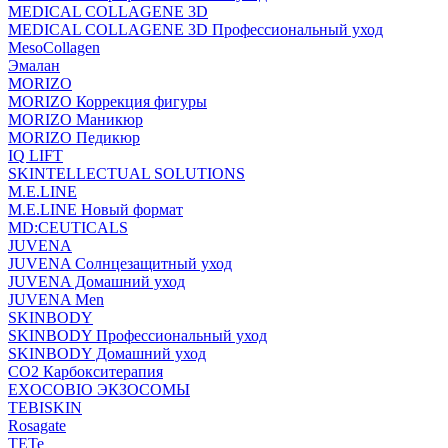
MEDICAL COLLAGENE 3D
MEDICAL COLLAGENE 3D Профессиональный уход
MesoCollagen
Эмалан
MORIZO
MORIZO Коррекция фигуры
MORIZO Маникюр
MORIZO Педикюр
IQ LIFT
SKINTELLECTUAL SOLUTIONS
M.E.LINE
M.E.LINE Новый формат
MD:CEUTICALS
JUVENA
JUVENA Солнцезащитный уход
JUVENA Домашний уход
JUVENA Men
SKINBODY
SKINBODY Профессиональный уход
SKINBODY Домашний уход
CO2 Карбокситерапия
EXOCOBIO ЭКЗОСОМЫ
TEBISKIN
Rosagate
TETe