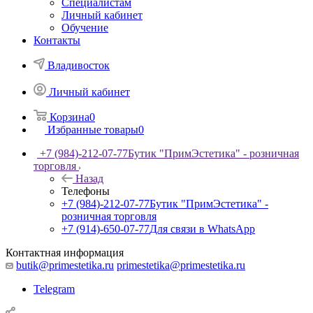
Специалистам
Личный кабинет
Обучение
Контакты
Владивосток
Личный кабинет
Корзина
0
Избранные товары
0
+7 (984)-212-07-77
Бутик "ПримЭстетика" - розничная
торговля
Назад
Телефоны
+7 (984)-212-07-77
Бутик "ПримЭстетика" -
розничная торговля
+7 (914)-650-07-77
Для связи в WhatsApp
Контактная информация
butik@primestetika.ru
primestetika@primestetika.ru
Telegram