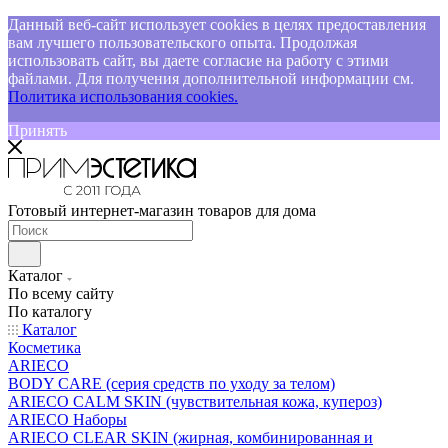
Данный веб-сайт использует cookies в целях предоставления
вам лучшего пользовательского опыта. Продолжая
использовать сайт, вы даете согласие на работу с этими
файлами. Для получения дополнительной информации см.
Политика использования cookies.
Принять
Готовый интернет-магазин товаров для дома
Каталог
По всему сайту
По каталогу
Каталог
Косметика
ARIECO
BODY CARE (серия средств по уходу за телом)
ARIECO CALM SKIN (чувствительная кожа, купероз)
ARIECO Наборы
ARIECO CLEAR SKIN (жирная, комбинированная и