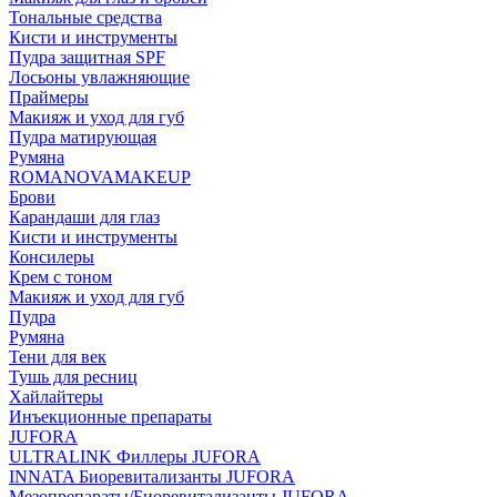
Тональные средства
Кисти и инструменты
Пудра защитная SPF
Лосьоны увлажняющие
Праймеры
Макияж и уход для губ
Пудра матирующая
Румяна
ROMANOVAMAKEUP
Брови
Карандаши для глаз
Кисти и инструменты
Консилеры
Крем с тоном
Макияж и уход для губ
Пудра
Румяна
Тени для век
Тушь для ресниц
Хайлайтеры
Инъекционные препараты
JUFORA
ULTRALINK Филлеры JUFORA
INNATA Биоревитализанты JUFORA
Мезопрепараты/Биоревитализанты JUFORA