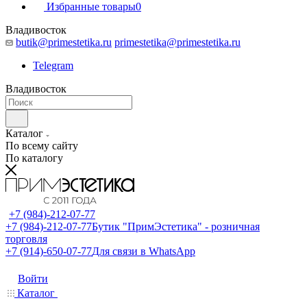
Избранные товары
0
Владивосток
butik@primestetika.ru
primestetika@primestetika.ru
Telegram
Владивосток
Каталог
По всему сайту
По каталогу
+7 (984)-212-07-77
+7 (984)-212-07-77
Бутик "ПримЭстетика" - розничная
торговля
+7 (914)-650-07-77
Для связи в WhatsApp
Войти
Каталог