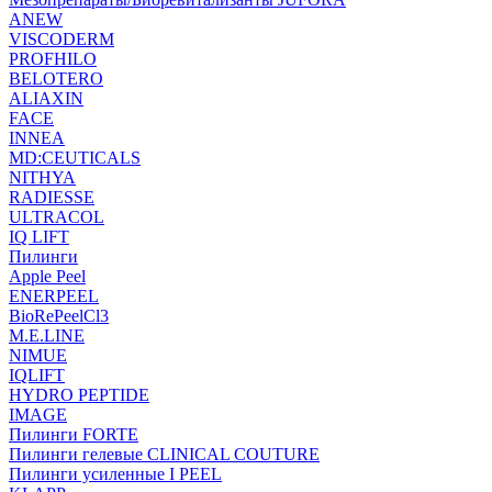
ANEW
VISCODERM
PROFHILO
BELOTERO
ALIAXIN
FACE
INNEA
MD:CEUTICALS
NITHYA
RADIESSE
ULTRACOL
IQ LIFT
Пилинги
Apple Peel
ENERPEEL
BioRePeelCl3
M.E.LINE
NIMUE
IQLIFT
HYDRO PEPTIDE
IMAGE
Пилинги FORTE
Пилинги гелевые CLINICAL COUTURE
Пилинги усиленные I PEEL