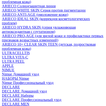
проблемная кожа)
ARIECO Солнцезащитная линия
ARIECO WHITE SKIN Серия против пигментации
ARIECO ANTI-AGE (омоложение кожи)
ARIECO IDEAL SKIN (коррекция косметологических
проблем)
ARIECO HYDRA SKIN (серия увлажняющая
антиоксидантная с глутатионом)
ARIECO PRO-AGE (для зрелой кожи и профилактики первых
признаков возрастных изменений)
ARIECO 10+ CLEAR SKIN TEEN (детская, подростковая
проблемная кожа)
ULTRACELLTIS
ULTRA VITA-C
ULTRA PEEL
APPLE
NIMUE
Nimue Домашний уход
НАБОРЫ Nimue
Nimue Профессиональный уход
DECLARE
DECLARE Домашний уход
DECLARE Наборы
DECLARE Профессиональный уход
DECLARE MEN