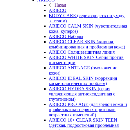
Назад
ARIECO
BODY CARE (серия средств по уходу
за телом)
ARIECO CALM SKIN (чувствительная
кожа, купероз)
ARIECO Наборы
ARIECO CLEAR SKIN (жирная,
комбинированная и проблемная кожа)
ARIECO Солнцезащитная линия
ARIECO WHITE SKIN Серия против
пигментации
ARIECO ANTI-AGE (омоложение
кожи)
ARIECO IDEAL SKIN (коррекция
косметологических проблем)
ARIECO HYDRA SKIN (серия
увлажняющая антиоксидантная с
глутатионом)
ARIECO PRO-AGE (для зрелой кожи и
профилактики первых признаков
возрастных изменений)
ARIECO 10+ CLEAR SKIN TEEN
(детская, подростковая проблемная