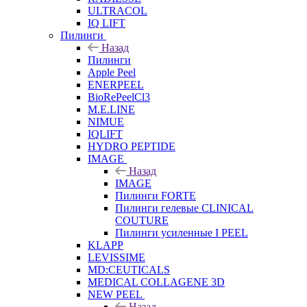
ULTRACOL
IQ LIFT
Пилинги
Назад
Пилинги
Apple Peel
ENERPEEL
BioRePeelCl3
M.E.LINE
NIMUE
IQLIFT
HYDRO PEPTIDE
IMAGE
Назад
IMAGE
Пилинги FORTE
Пилинги гелевые CLINICAL
COUTURE
Пилинги усиленные I PEEL
KLAPP
LEVISSIME
MD:CEUTICALS
MEDICAL COLLAGENE 3D
NEW PEEL
Назад