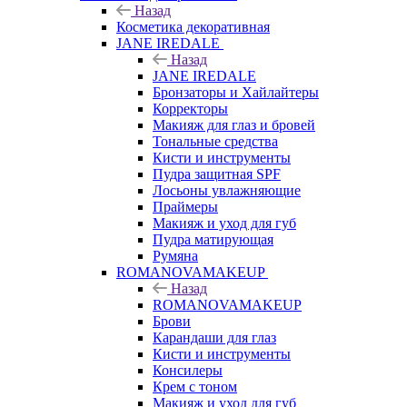
Назад
Косметика декоративная
JANE IREDALE
Назад
JANE IREDALE
Бронзаторы и Хайлайтеры
Корректоры
Макияж для глаз и бровей
Тональные средства
Кисти и инструменты
Пудра защитная SPF
Лосьоны увлажняющие
Праймеры
Макияж и уход для губ
Пудра матирующая
Румяна
ROMANOVAMAKEUP
Назад
ROMANOVAMAKEUP
Брови
Карандаши для глаз
Кисти и инструменты
Консилеры
Крем с тоном
Макияж и уход для губ