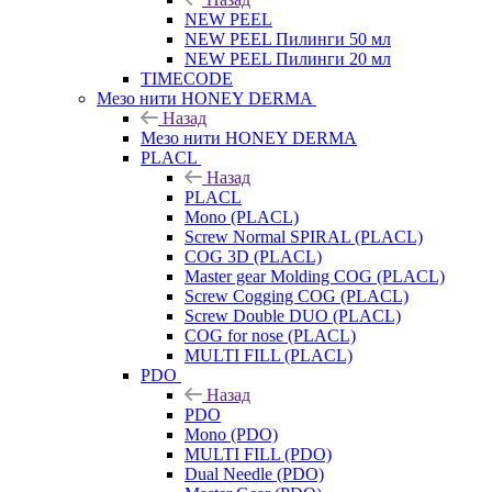
NEW PEEL
NEW PEEL Пилинги 50 мл
NEW PEEL Пилинги 20 мл
TIMECODE
Мезо нити HONEY DERMA
Назад
Мезо нити HONEY DERMA
PLACL
Назад
PLACL
Mono (PLACL)
Screw Normal SPIRAL (PLACL)
COG 3D (PLACL)
Master gear Molding COG (PLACL)
Screw Cogging COG (PLACL)
Screw Double DUO (PLACL)
COG for nose (PLACL)
MULTI FILL (PLACL)
PDO
Назад
PDO
Mono (PDO)
MULTI FILL (PDO)
Dual Needle (PDO)