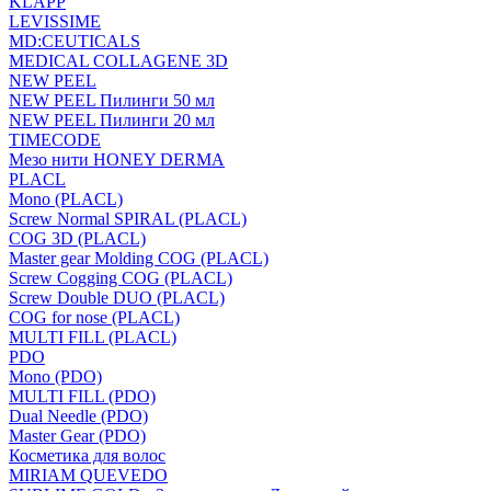
KLAPP
LEVISSIME
MD:CEUTICALS
MEDICAL COLLAGENE 3D
NEW PEEL
NEW PEEL Пилинги 50 мл
NEW PEEL Пилинги 20 мл
TIMECODE
Мезо нити HONEY DERMA
PLACL
Mono (PLACL)
Screw Normal SPIRAL (PLACL)
COG 3D (PLACL)
Master gear Molding COG (PLACL)
Screw Cogging COG (PLACL)
Screw Double DUO (PLACL)
COG for nose (PLACL)
MULTI FILL (PLACL)
PDO
Mono (PDO)
MULTI FILL (PDO)
Dual Needle (PDO)
Master Gear (PDO)
Косметика для волос
MIRIAM QUEVEDO