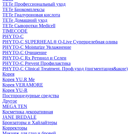
TETe Профессиональный уход
TETe Биокомплексы
TETe Гиалуроновая кислота
TETe Домашний уход
TETe Сыворотки Medicell
TIMECODE
PHYTO-C
PHYTO-C SUPERHEAL® O-Live Суперцелебная олива
PHYTO-C Moisturize Увлажнение
PHYTO-C Очищение
PHYTO-C Rx Ретинол и Селен
PHYTO-C Prevent Профилактика
PHYTO-C Clinical Treatment. Проф.уход (пигментация&акне)
Корея
Корея YU.R Me
Корея VERAMORE
Корея YU-R
Постпроцедурные средства
Другое
MEGA TEN
Косметика декоративная
JANE IREDALE
Бронзаторы и Хайлайтеры
Корректоры
Макияж для глаз и бровей