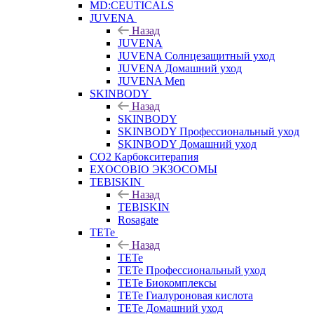
MD:CEUTICALS
JUVENA
Назад
JUVENA
JUVENA Солнцезащитный уход
JUVENA Домашний уход
JUVENA Men
SKINBODY
Назад
SKINBODY
SKINBODY Профессиональный уход
SKINBODY Домашний уход
CO2 Карбокситерапия
EXOCOBIO ЭКЗОСОМЫ
TEBISKIN
Назад
TEBISKIN
Rosagate
TETe
Назад
TETe
TETe Профессиональный уход
TETe Биокомплексы
TETe Гиалуроновая кислота
TETe Домашний уход