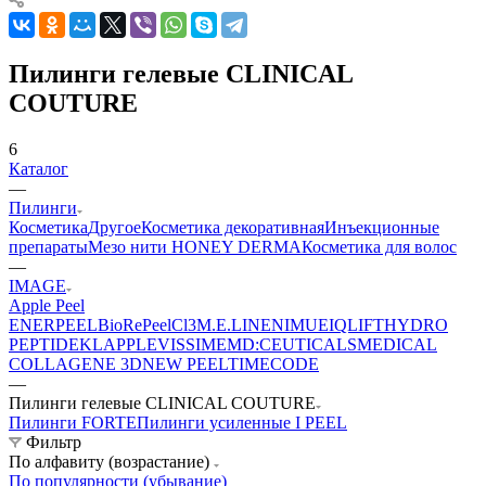
Пилинги гелевые CLINICAL
COUTURE
6
Каталог
—
Пилинги
Косметика
Другое
Косметика декоративная
Инъекционные
препараты
Мезо нити HONEY DERMA
Косметика для волос
—
IMAGE
Apple Peel
ENERPEEL
BioRePeelCl3
M.E.LINE
NIMUE
IQLIFT
HYDRO
PEPTIDE
KLAPP
LEVISSIME
MD:CEUTICALS
MEDICAL
COLLAGENE 3D
NEW PEEL
TIMECODE
—
Пилинги гелевые CLINICAL COUTURE
Пилинги FORTE
Пилинги усиленные I PEEL
Фильтр
По алфавиту (возрастание)
По популярности (убывание)