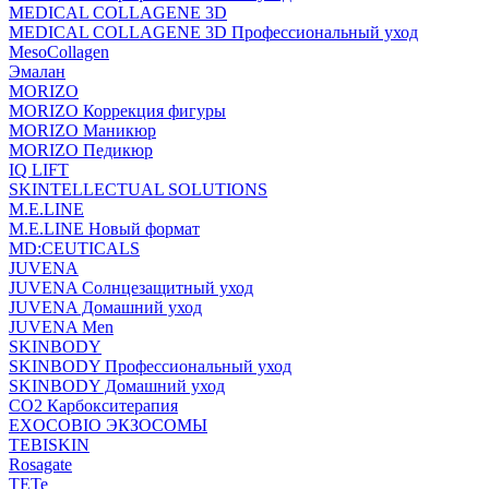
MEDICAL COLLAGENE 3D
MEDICAL COLLAGENE 3D Профессиональный уход
MesoCollagen
Эмалан
MORIZO
MORIZO Коррекция фигуры
MORIZO Маникюр
MORIZO Педикюр
IQ LIFT
SKINTELLECTUAL SOLUTIONS
M.E.LINE
M.E.LINE Новый формат
MD:CEUTICALS
JUVENA
JUVENA Солнцезащитный уход
JUVENA Домашний уход
JUVENA Men
SKINBODY
SKINBODY Профессиональный уход
SKINBODY Домашний уход
CO2 Карбокситерапия
EXOCOBIO ЭКЗОСОМЫ
TEBISKIN
Rosagate
TETe