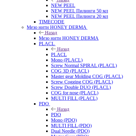
NEW PEEL
NEW PEEL Пилинги 50 мл
NEW PEEL Пилинги 20 мл
TIMECODE
Мезо нити HONEY DERMA
Назад
Мезо нити HONEY DERMA
PLACL
Назад
PLACL
Mono (PLACL)
Screw Normal SPIRAL (PLACL)
COG 3D (PLACL)
Master gear Molding COG (PLACL)
Screw Cogging COG (PLACL)
Screw Double DUO (PLACL)
COG for nose (PLACL)
MULTI FILL (PLACL)
PDO
Назад
PDO
Mono (PDO)
MULTI FILL (PDO)
Dual Needle (PDO)