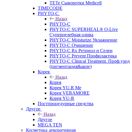
TETe Сыворотки Medicell
TIMECODE
PHYTO-C
Назад
PHYTO-C
PHYTO-C SUPERHEAL® O-Live
Суперцелебная олива
PHYTO-C Moisturize Увлажнение
PHYTO-C Очищение
PHYTO-C Rx Ретинол и Селен
PHYTO-C Prevent Профилактика
PHYTO-C Clinical Treatment. Проф.уход
(пигментация&акне)
Корея
Назад
Корея
Корея YU.R Me
Корея VERAMORE
Корея YU-R
Постпроцедурные средства
Другое
Назад
Другое
MEGA TEN
Косметика декоративная