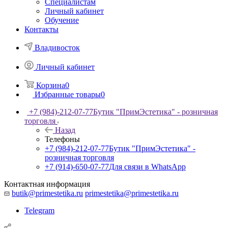
Специалистам
Личный кабинет
Обучение
Контакты
Владивосток
Личный кабинет
Корзина
0
Избранные товары
0
+7 (984)-212-07-77
Бутик "ПримЭстетика" - розничная
торговля
Назад
Телефоны
+7 (984)-212-07-77
Бутик "ПримЭстетика" -
розничная торговля
+7 (914)-650-07-77
Для связи в WhatsApp
Контактная информация
butik@primestetika.ru
primestetika@primestetika.ru
Telegram