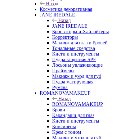
Назад
Косметика декоративная
JANE IREDALE
Назад
JANE IREDALE
Бронзаторы и Хайлайтеры
Корректоры
Макияж для глаз и бровей
Тональные средства
Кисти и инструменты
Пудра защитная SPF
Лосьоны увлажняющие
Праймеры
Макияж и уход для губ
Пудра матирующая
Румяна
ROMANOVAMAKEUP
Назад
ROMANOVAMAKEUP
Брови
Карандаши для глаз
Кисти и инструменты
Консилеры
Крем с тоном
Макияж и уход для губ