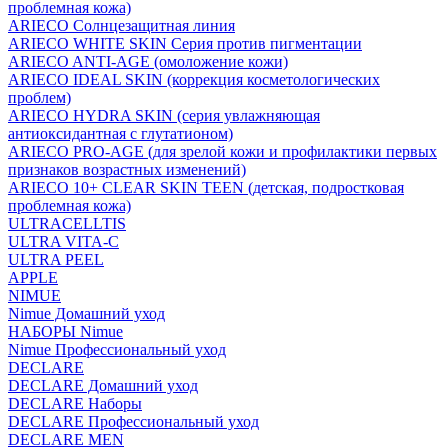
проблемная кожа)
ARIECO Солнцезащитная линия
ARIECO WHITE SKIN Серия против пигментации
ARIECO ANTI-AGE (омоложение кожи)
ARIECO IDEAL SKIN (коррекция косметологических
проблем)
ARIECO HYDRA SKIN (серия увлажняющая
антиоксидантная с глутатионом)
ARIECO PRO-AGE (для зрелой кожи и профилактики первых
признаков возрастных изменений)
ARIECO 10+ CLEAR SKIN TEEN (детская, подростковая
проблемная кожа)
ULTRACELLTIS
ULTRA VITA-C
ULTRA PEEL
APPLE
NIMUE
Nimue Домашний уход
НАБОРЫ Nimue
Nimue Профессиональный уход
DECLARE
DECLARE Домашний уход
DECLARE Наборы
DECLARE Профессиональный уход
DECLARE MEN