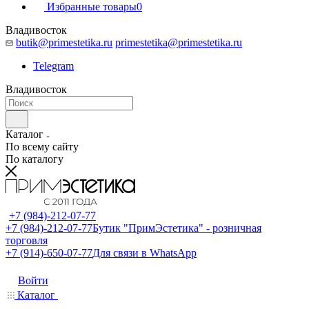
Избранные товары
0
Владивосток
butik@primestetika.ru
primestetika@primestetika.ru
Telegram
Владивосток
Каталог
По всему сайту
По каталогу
+7 (984)-212-07-77
+7 (984)-212-07-77
Бутик "ПримЭстетика" - розничная
торговля
+7 (914)-650-07-77
Для связи в WhatsApp
Войти
Каталог