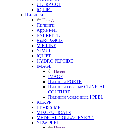
ULTRACOL
IQ LIFT
Пилинги
Назад
Пилинги
Apple Peel
ENERPEEL
BioRePeelCl3
M.E.LINE
NIMUE
IQLIFT
HYDRO PEPTIDE
IMAGE
Назад
IMAGE
Пилинги FORTE
Пилинги гелевые CLINICAL
COUTURE
Пилинги усиленные I PEEL
KLAPP
LEVISSIME
MD:CEUTICALS
MEDICAL COLLAGENE 3D
NEW PEEL
Назад