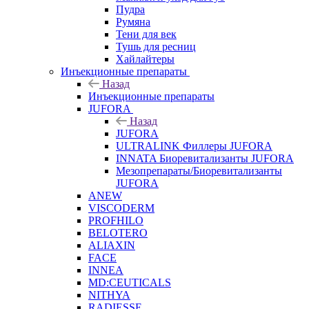
Пудра
Румяна
Тени для век
Тушь для ресниц
Хайлайтеры
Инъекционные препараты
Назад
Инъекционные препараты
JUFORA
Назад
JUFORA
ULTRALINK Филлеры JUFORA
INNATA Биоревитализанты JUFORA
Мезопрепараты/Биоревитализанты
JUFORA
ANEW
VISCODERM
PROFHILO
BELOTERO
ALIAXIN
FACE
INNEA
MD:CEUTICALS
NITHYA
RADIESSE