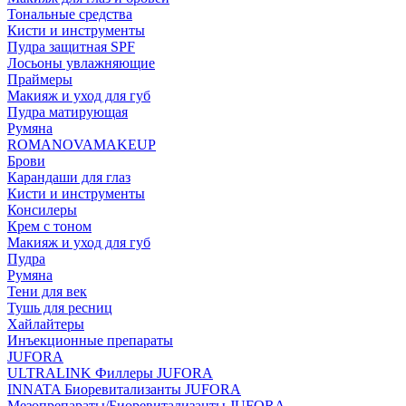
Тональные средства
Кисти и инструменты
Пудра защитная SPF
Лосьоны увлажняющие
Праймеры
Макияж и уход для губ
Пудра матирующая
Румяна
ROMANOVAMAKEUP
Брови
Карандаши для глаз
Кисти и инструменты
Консилеры
Крем с тоном
Макияж и уход для губ
Пудра
Румяна
Тени для век
Тушь для ресниц
Хайлайтеры
Инъекционные препараты
JUFORA
ULTRALINK Филлеры JUFORA
INNATA Биоревитализанты JUFORA
Мезопрепараты/Биоревитализанты JUFORA