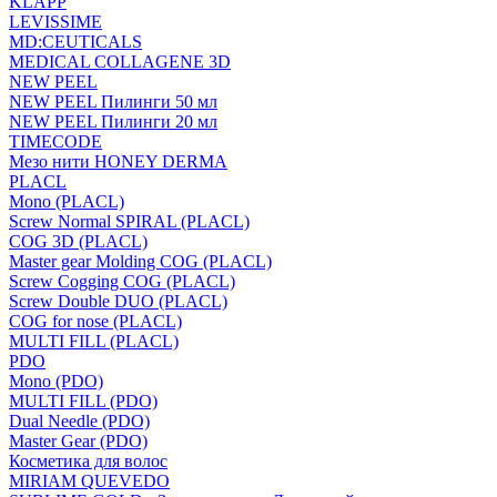
KLAPP
LEVISSIME
MD:CEUTICALS
MEDICAL COLLAGENE 3D
NEW PEEL
NEW PEEL Пилинги 50 мл
NEW PEEL Пилинги 20 мл
TIMECODE
Мезо нити HONEY DERMA
PLACL
Mono (PLACL)
Screw Normal SPIRAL (PLACL)
COG 3D (PLACL)
Master gear Molding COG (PLACL)
Screw Cogging COG (PLACL)
Screw Double DUO (PLACL)
COG for nose (PLACL)
MULTI FILL (PLACL)
PDO
Mono (PDO)
MULTI FILL (PDO)
Dual Needle (PDO)
Master Gear (PDO)
Косметика для волос
MIRIAM QUEVEDO