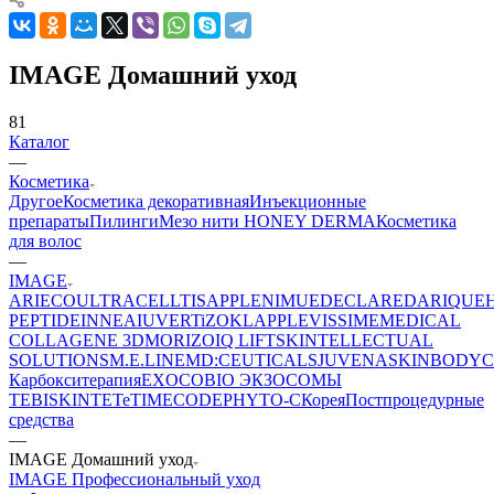
IMAGE Домашний уход
81
Каталог
—
Косметика
Другое
Косметика декоративная
Инъекционные
препараты
Пилинги
Мезо нити HONEY DERMA
Косметика
для волос
—
IMAGE
ARIECO
ULTRACELLTIS
APPLE
NIMUE
DECLARE
DARIQUE
PEPTIDE
INNEA
IUVER
TiZO
KLAPP
LEVISSIME
MEDICAL
COLLAGENE 3D
MORIZO
IQ LIFT
SKINTELLECTUAL
SOLUTIONS
M.E.LINE
MD:CEUTICALS
JUVENA
SKINBODY
C
Карбокситерапия
EXOCOBIO ЭКЗОСОМЫ
TEBISKIN
TETe
TIMECODE
PHYTO-C
Корея
Постпроцедурные
средства
—
IMAGE Домашний уход
IMAGE Профессиональный уход