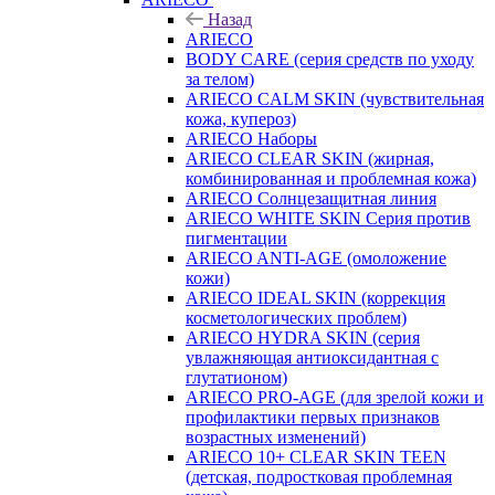
Назад
ARIECO
BODY CARE (серия средств по уходу
за телом)
ARIECO CALM SKIN (чувствительная
кожа, купероз)
ARIECO Наборы
ARIECO CLEAR SKIN (жирная,
комбинированная и проблемная кожа)
ARIECO Солнцезащитная линия
ARIECO WHITE SKIN Серия против
пигментации
ARIECO ANTI-AGE (омоложение
кожи)
ARIECO IDEAL SKIN (коррекция
косметологических проблем)
ARIECO HYDRA SKIN (серия
увлажняющая антиоксидантная с
глутатионом)
ARIECO PRO-AGE (для зрелой кожи и
профилактики первых признаков
возрастных изменений)
ARIECO 10+ CLEAR SKIN TEEN
(детская, подростковая проблемная