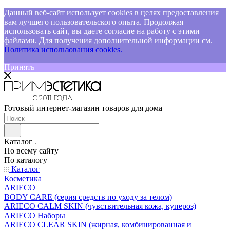
Данный веб-сайт использует cookies в целях предоставления
вам лучшего пользовательского опыта. Продолжая
использовать сайт, вы даете согласие на работу с этими
файлами. Для получения дополнительной информации см.
Политика использования cookies.
Принять
Готовый интернет-магазин товаров для дома
Каталог
По всему сайту
По каталогу
Каталог
Косметика
ARIECO
BODY CARE (серия средств по уходу за телом)
ARIECO CALM SKIN (чувствительная кожа, купероз)
ARIECO Наборы
ARIECO CLEAR SKIN (жирная, комбинированная и