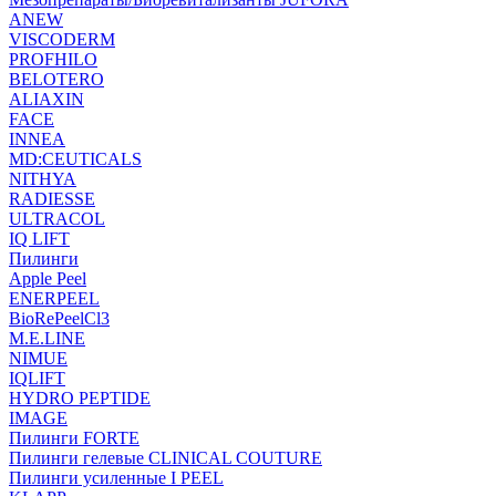
ANEW
VISCODERM
PROFHILO
BELOTERO
ALIAXIN
FACE
INNEA
MD:CEUTICALS
NITHYA
RADIESSE
ULTRACOL
IQ LIFT
Пилинги
Apple Peel
ENERPEEL
BioRePeelCl3
M.E.LINE
NIMUE
IQLIFT
HYDRO PEPTIDE
IMAGE
Пилинги FORTE
Пилинги гелевые CLINICAL COUTURE
Пилинги усиленные I PEEL