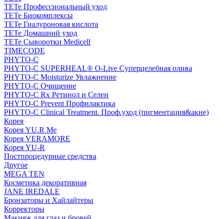
TETe Профессиональный уход
TETe Биокомплексы
TETe Гиалуроновая кислота
TETe Домашний уход
TETe Сыворотки Medicell
TIMECODE
PHYTO-C
PHYTO-C SUPERHEAL® O-Live Суперцелебная олива
PHYTO-C Moisturize Увлажнение
PHYTO-C Очищение
PHYTO-C Rx Ретинол и Селен
PHYTO-C Prevent Профилактика
PHYTO-C Clinical Treatment. Проф.уход (пигментация&акне)
Корея
Корея YU.R Me
Корея VERAMORE
Корея YU-R
Постпроцедурные средства
Другое
MEGA TEN
Косметика декоративная
JANE IREDALE
Бронзаторы и Хайлайтеры
Корректоры
Макияж для глаз и бровей