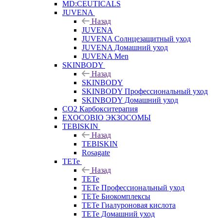
MD:CEUTICALS
JUVENA
Назад
JUVENA
JUVENA Солнцезащитный уход
JUVENA Домашний уход
JUVENA Men
SKINBODY
Назад
SKINBODY
SKINBODY Профессиональный уход
SKINBODY Домашний уход
CO2 Карбокситерапия
EXOCOBIO ЭКЗОСОМЫ
TEBISKIN
Назад
TEBISKIN
Rosagate
TETe
Назад
TETe
TETe Профессиональный уход
TETe Биокомплексы
TETe Гиалуроновая кислота
TETe Домашний уход