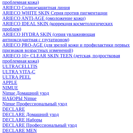
проблемная кожа)
ARIECO Солнцезащитная линия
ARIECO WHITE SKIN Серия против пигментации
ARIECO ANTI-AGE (омоложение кожи)
ARIECO IDEAL SKIN (коррекция косметологических
проблем)
ARIECO HYDRA SKIN (серия увлажняющая
антиоксидантная с глутатионом)
ARIECO PRO-AGE (для зрелой кожи и профилактики первых
признаков возрастных изменений)
ARIECO 10+ CLEAR SKIN TEEN (детская, подростковая
проблемная кожа)
ULTRACELLTIS
ULTRA VITA-C
ULTRA PEEL
APPLE
NIMUE
Nimue Домашний уход
НАБОРЫ Nimue
Nimue Профессиональный уход
DECLARE
DECLARE Домашний уход
DECLARE Наборы
DECLARE Профессиональный уход
DECLARE MEN