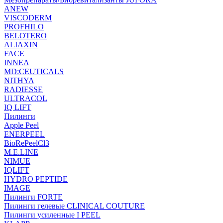
ANEW
VISCODERM
PROFHILO
BELOTERO
ALIAXIN
FACE
INNEA
MD:CEUTICALS
NITHYA
RADIESSE
ULTRACOL
IQ LIFT
Пилинги
Apple Peel
ENERPEEL
BioRePeelCl3
M.E.LINE
NIMUE
IQLIFT
HYDRO PEPTIDE
IMAGE
Пилинги FORTE
Пилинги гелевые CLINICAL COUTURE
Пилинги усиленные I PEEL