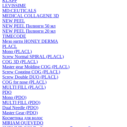
KLAPP
LEVISSIME
MD:CEUTICALS
MEDICAL COLLAGENE 3D
NEW PEEL
NEW PEEL Пилинги 50 мл
NEW PEEL Пилинги 20 мл
TIMECODE
Мезо нити HONEY DERMA
PLACL
Mono (PLACL)
Screw Normal SPIRAL (PLACL)
COG 3D (PLACL)
Master gear Molding COG (PLACL)
Screw Cogging COG (PLACL)
Screw Double DUO (PLACL)
COG for nose (PLACL)
MULTI FILL (PLACL)
PDO
Mono (PDO)
MULTI FILL (PDO)
Dual Needle (PDO)
Master Gear (PDO)
Косметика для волос
MIRIAM QUEVEDO