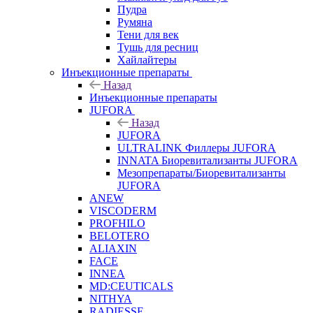
Пудра
Румяна
Тени для век
Тушь для ресниц
Хайлайтеры
Инъекционные препараты
Назад
Инъекционные препараты
JUFORA
Назад
JUFORA
ULTRALINK Филлеры JUFORA
INNATA Биоревитализанты JUFORA
Мезопрепараты/Биоревитализанты
JUFORA
ANEW
VISCODERM
PROFHILO
BELOTERO
ALIAXIN
FACE
INNEA
MD:CEUTICALS
NITHYA
RADIESSE