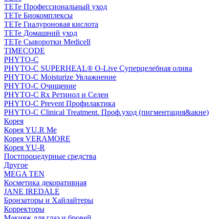
TETe Профессиональный уход
TETe Биокомплексы
TETe Гиалуроновая кислота
TETe Домашний уход
TETe Сыворотки Medicell
TIMECODE
PHYTO-C
PHYTO-C SUPERHEAL® O-Live Суперцелебная олива
PHYTO-C Moisturize Увлажнение
PHYTO-C Очищение
PHYTO-C Rx Ретинол и Селен
PHYTO-C Prevent Профилактика
PHYTO-C Clinical Treatment. Проф.уход (пигментация&акне)
Корея
Корея YU.R Me
Корея VERAMORE
Корея YU-R
Постпроцедурные средства
Другое
MEGA TEN
Косметика декоративная
JANE IREDALE
Бронзаторы и Хайлайтеры
Корректоры
Макияж для глаз и бровей