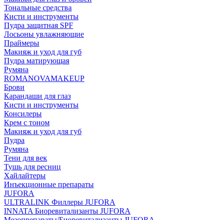
Тональные средства
Кисти и инструменты
Пудра защитная SPF
Лосьоны увлажняющие
Праймеры
Макияж и уход для губ
Пудра матирующая
Румяна
ROMANOVAMAKEUP
Брови
Карандаши для глаз
Кисти и инструменты
Консилеры
Крем с тоном
Макияж и уход для губ
Пудра
Румяна
Тени для век
Тушь для ресниц
Хайлайтеры
Инъекционные препараты
JUFORA
ULTRALINK Филлеры JUFORA
INNATA Биоревитализанты JUFORA
Мезопрепараты/Биоревитализанты JUFORA