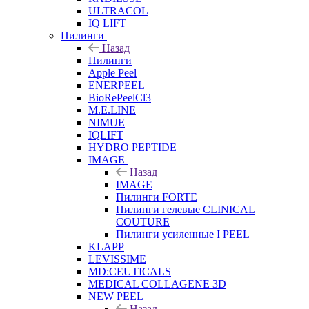
ULTRACOL
IQ LIFT
Пилинги
Назад
Пилинги
Apple Peel
ENERPEEL
BioRePeelCl3
M.E.LINE
NIMUE
IQLIFT
HYDRO PEPTIDE
IMAGE
Назад
IMAGE
Пилинги FORTE
Пилинги гелевые CLINICAL
COUTURE
Пилинги усиленные I PEEL
KLAPP
LEVISSIME
MD:CEUTICALS
MEDICAL COLLAGENE 3D
NEW PEEL
Назад