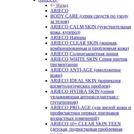
Назад
ARIECO
BODY CARE (серия средств по уходу
за телом)
ARIECO CALM SKIN (чувствительная
кожа, купероз)
ARIECO Наборы
ARIECO CLEAR SKIN (жирная,
комбинированная и проблемная кожа)
ARIECO Солнцезащитная линия
ARIECO WHITE SKIN Серия против
пигментации
ARIECO ANTI-AGE (омоложение
кожи)
ARIECO IDEAL SKIN (коррекция
косметологических проблем)
ARIECO HYDRA SKIN (серия
увлажняющая антиоксидантная с
глутатионом)
ARIECO PRO-AGE (для зрелой кожи и
профилактики первых признаков
возрастных изменений)
ARIECO 10+ CLEAR SKIN TEEN
(детская, подростковая проблемная