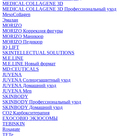
MEDICAL COLLAGENE 3D
MEDICAL COLLAGENE 3D Профессиональный уход
MesoCollagen
Эмалан
MORIZO
MORIZO Коррекция фигуры
MORIZO Маникюр
MORIZO Педикюр
IQ LIFT
SKINTELLECTUAL SOLUTIONS
M.E.LINE
M.E.LINE Новый формат
MD:CEUTICALS
JUVENA
JUVENA Солнцезащитный уход
JUVENA Домашний уход
JUVENA Men
SKINBODY
SKINBODY Профессиональный уход
SKINBODY Домашний уход
CO2 Карбокситерапия
EXOCOBIO ЭКЗОСОМЫ
TEBISKIN
Rosagate
TETe