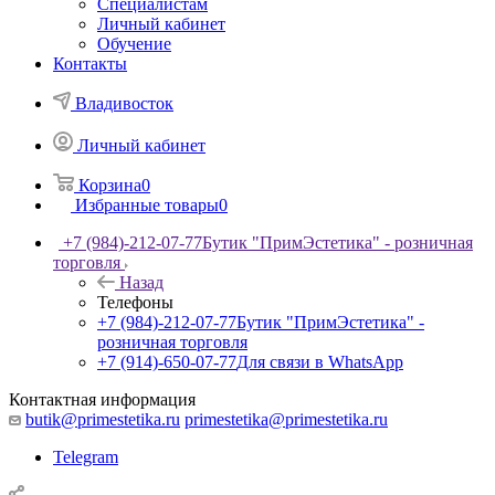
Специалистам
Личный кабинет
Обучение
Контакты
Владивосток
Личный кабинет
Корзина
0
Избранные товары
0
+7 (984)-212-07-77
Бутик "ПримЭстетика" - розничная
торговля
Назад
Телефоны
+7 (984)-212-07-77
Бутик "ПримЭстетика" -
розничная торговля
+7 (914)-650-07-77
Для связи в WhatsApp
Контактная информация
butik@primestetika.ru
primestetika@primestetika.ru
Telegram