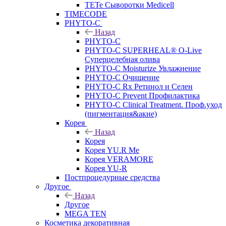
TETe Сыворотки Medicell
TIMECODE
PHYTO-C
Назад
PHYTO-C
PHYTO-C SUPERHEAL® O-Live
Суперцелебная олива
PHYTO-C Moisturize Увлажнение
PHYTO-C Очищение
PHYTO-C Rx Ретинол и Селен
PHYTO-C Prevent Профилактика
PHYTO-C Clinical Treatment. Проф.уход
(пигментация&акне)
Корея
Назад
Корея
Корея YU.R Me
Корея VERAMORE
Корея YU-R
Постпроцедурные средства
Другое
Назад
Другое
MEGA TEN
Косметика декоративная