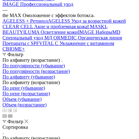
IMAGE Профессиональный уход
—
the MAX Омоложение с эффектом ботокса
AGELESS + Ретинол
AGELESS Уход за возрастной кожей
CLEAR CELL Акне и проблемная кожа
I MASK
I-
BEAUTY
ILUMA Осветление кожи
IMAGE Наборы
MD
Специальный уход МД
ORMEDIC Органическая линия
Препараты с SPF
VITAL C Увлажнение с витамином
С
BIOME+
Фильтр
По алфавиту (возрастание)
По популярности (убывание)
По популярности (возрастание)
По алфавиту (убывание)
По алфавиту (возрастание)
По цене (убывание)
По цене (возрастание)
Объем (убывание)
Объем (возрастание)
Фильтр
Сортировка
По алфавиту (возрастание)