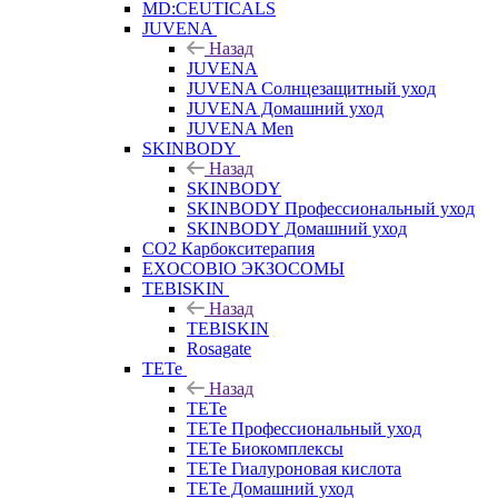
MD:CEUTICALS
JUVENA
Назад
JUVENA
JUVENA Солнцезащитный уход
JUVENA Домашний уход
JUVENA Men
SKINBODY
Назад
SKINBODY
SKINBODY Профессиональный уход
SKINBODY Домашний уход
CO2 Карбокситерапия
EXOCOBIO ЭКЗОСОМЫ
TEBISKIN
Назад
TEBISKIN
Rosagate
TETe
Назад
TETe
TETe Профессиональный уход
TETe Биокомплексы
TETe Гиалуроновая кислота
TETe Домашний уход