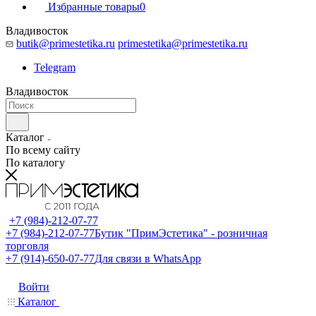
Избранные товары
0
Владивосток
butik@primestetika.ru
primestetika@primestetika.ru
Telegram
Владивосток
Каталог
По всему сайту
По каталогу
+7 (984)-212-07-77
+7 (984)-212-07-77
Бутик "ПримЭстетика" - розничная
торговля
+7 (914)-650-07-77
Для связи в WhatsApp
Войти
Каталог