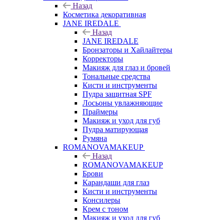
Назад
Косметика декоративная
JANE IREDALE
Назад
JANE IREDALE
Бронзаторы и Хайлайтеры
Корректоры
Макияж для глаз и бровей
Тональные средства
Кисти и инструменты
Пудра защитная SPF
Лосьоны увлажняющие
Праймеры
Макияж и уход для губ
Пудра матирующая
Румяна
ROMANOVAMAKEUP
Назад
ROMANOVAMAKEUP
Брови
Карандаши для глаз
Кисти и инструменты
Консилеры
Крем с тоном
Макияж и уход для губ