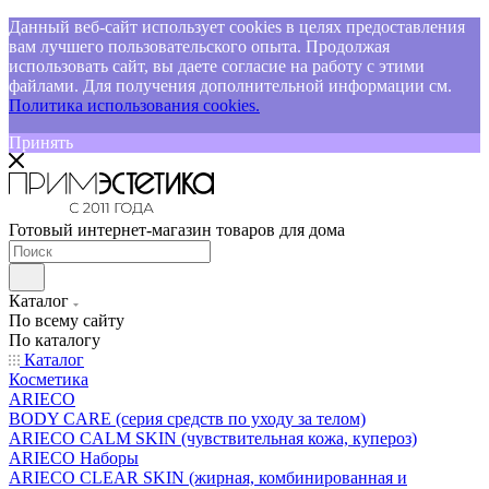
Данный веб-сайт использует cookies в целях предоставления
вам лучшего пользовательского опыта. Продолжая
использовать сайт, вы даете согласие на работу с этими
файлами. Для получения дополнительной информации см.
Политика использования cookies.
Принять
Готовый интернет-магазин товаров для дома
Каталог
По всему сайту
По каталогу
Каталог
Косметика
ARIECO
BODY CARE (серия средств по уходу за телом)
ARIECO CALM SKIN (чувствительная кожа, купероз)
ARIECO Наборы
ARIECO CLEAR SKIN (жирная, комбинированная и