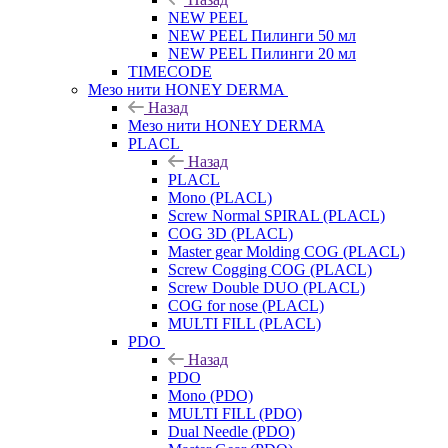
NEW PEEL
NEW PEEL Пилинги 50 мл
NEW PEEL Пилинги 20 мл
TIMECODE
Мезо нити HONEY DERMA
Назад
Мезо нити HONEY DERMA
PLACL
Назад
PLACL
Mono (PLACL)
Screw Normal SPIRAL (PLACL)
COG 3D (PLACL)
Master gear Molding COG (PLACL)
Screw Cogging COG (PLACL)
Screw Double DUO (PLACL)
COG for nose (PLACL)
MULTI FILL (PLACL)
PDO
Назад
PDO
Mono (PDO)
MULTI FILL (PDO)
Dual Needle (PDO)