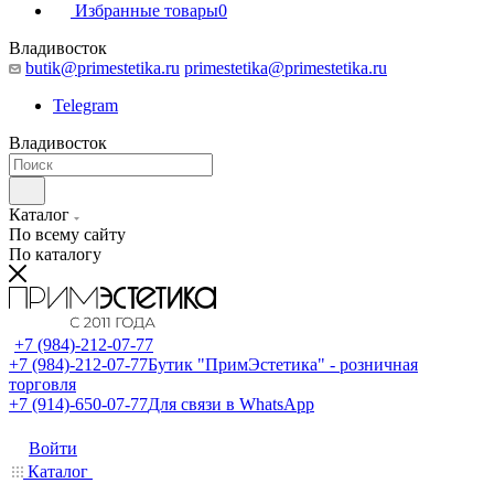
Избранные товары
0
Владивосток
butik@primestetika.ru
primestetika@primestetika.ru
Telegram
Владивосток
Каталог
По всему сайту
По каталогу
+7 (984)-212-07-77
+7 (984)-212-07-77
Бутик "ПримЭстетика" - розничная
торговля
+7 (914)-650-07-77
Для связи в WhatsApp
Войти
Каталог