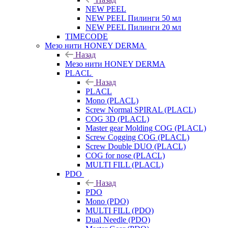
NEW PEEL
NEW PEEL Пилинги 50 мл
NEW PEEL Пилинги 20 мл
TIMECODE
Мезо нити HONEY DERMA
Назад
Мезо нити HONEY DERMA
PLACL
Назад
PLACL
Mono (PLACL)
Screw Normal SPIRAL (PLACL)
COG 3D (PLACL)
Master gear Molding COG (PLACL)
Screw Cogging COG (PLACL)
Screw Double DUO (PLACL)
COG for nose (PLACL)
MULTI FILL (PLACL)
PDO
Назад
PDO
Mono (PDO)
MULTI FILL (PDO)
Dual Needle (PDO)