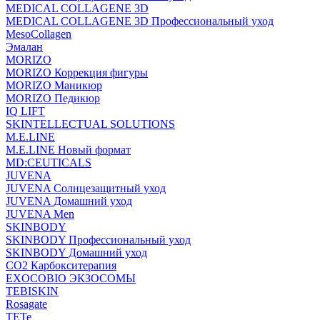
MEDICAL COLLAGENE 3D
MEDICAL COLLAGENE 3D Профессиональный уход
MesoCollagen
Эмалан
MORIZO
MORIZO Коррекция фигуры
MORIZO Маникюр
MORIZO Педикюр
IQ LIFT
SKINTELLECTUAL SOLUTIONS
M.E.LINE
M.E.LINE Новый формат
MD:CEUTICALS
JUVENA
JUVENA Солнцезащитный уход
JUVENA Домашний уход
JUVENA Men
SKINBODY
SKINBODY Профессиональный уход
SKINBODY Домашний уход
CO2 Карбокситерапия
EXOCOBIO ЭКЗОСОМЫ
TEBISKIN
Rosagate
TETe