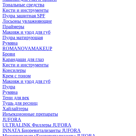
Тональные средства
Кисти и инструменты
Пудра защитная SPF
Лосьоны увлажняющие
Праймеры
Макияж и уход для губ
Пудра матирующая
Румяна
ROMANOVAMAKEUP
Брови
Карандаши для глаз
Кисти и инструменты
Консилеры
Крем с тоном
Макияж и уход для губ
Пудра
Румяна
Тени для век
Тушь для ресниц
Хайлайтеры
Инъекционные препараты
JUFORA
ULTRALINK Филлеры JUFORA
INNATA Биоревитализанты JUFORA
Мезопрепараты/Биоревитализанты JUFORA