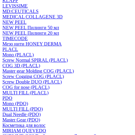
KLAPP
LEVISSIME
MD:CEUTICALS
MEDICAL COLLAGENE 3D
NEW PEEL
NEW PEEL Пилинги 50 мл
NEW PEEL Пилинги 20 мл
TIMECODE
Мезо нити HONEY DERMA
PLACL
Mono (PLACL)
Screw Normal SPIRAL (PLACL)
COG 3D (PLACL)
Master gear Molding COG (PLACL)
Screw Cogging COG (PLACL)
Screw Double DUO (PLACL)
COG for nose (PLACL)
MULTI FILL (PLACL)
PDO
Mono (PDO)
MULTI FILL (PDO)
Dual Needle (PDO)
Master Gear (PDO)
Косметика для волос
MIRIAM QUEVEDO