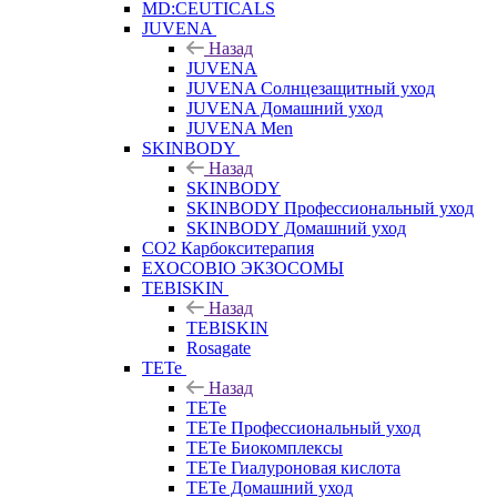
MD:CEUTICALS
JUVENA
Назад
JUVENA
JUVENA Солнцезащитный уход
JUVENA Домашний уход
JUVENA Men
SKINBODY
Назад
SKINBODY
SKINBODY Профессиональный уход
SKINBODY Домашний уход
CO2 Карбокситерапия
EXOCOBIO ЭКЗОСОМЫ
TEBISKIN
Назад
TEBISKIN
Rosagate
TETe
Назад
TETe
TETe Профессиональный уход
TETe Биокомплексы
TETe Гиалуроновая кислота
TETe Домашний уход