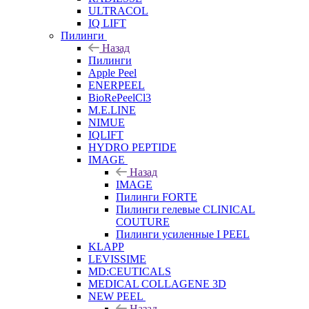
ULTRACOL
IQ LIFT
Пилинги
Назад
Пилинги
Apple Peel
ENERPEEL
BioRePeelCl3
M.E.LINE
NIMUE
IQLIFT
HYDRO PEPTIDE
IMAGE
Назад
IMAGE
Пилинги FORTE
Пилинги гелевые CLINICAL
COUTURE
Пилинги усиленные I PEEL
KLAPP
LEVISSIME
MD:CEUTICALS
MEDICAL COLLAGENE 3D
NEW PEEL
Назад