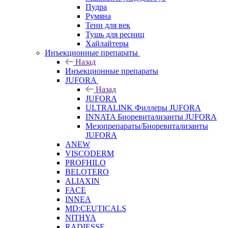
Пудра
Румяна
Тени для век
Тушь для ресниц
Хайлайтеры
Инъекционные препараты
Назад
Инъекционные препараты
JUFORA
Назад
JUFORA
ULTRALINK Филлеры JUFORA
INNATA Биоревитализанты JUFORA
Мезопрепараты/Биоревитализанты
JUFORA
ANEW
VISCODERM
PROFHILO
BELOTERO
ALIAXIN
FACE
INNEA
MD:CEUTICALS
NITHYA
RADIESSE