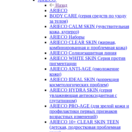
Назад
ARIECO
BODY CARE (серия средств по уходу
за телом)
ARIECO CALM SKIN (чувствительная
кожа, купероз)
ARIECO Наборы
ARIECO CLEAR SKIN (жирная,
комбинированная и проблемная кожа)
ARIECO Солнцезащитная линия
ARIECO WHITE SKIN Серия против
пигментации
ARIECO ANTI-AGE (омоложение
кожи)
ARIECO IDEAL SKIN (коррекция
косметологических проблем)
ARIECO HYDRA SKIN (серия
увлажняющая антиоксидантная с
глутатионом)
ARIECO PRO-AGE (для зрелой кожи и
профилактики первых признаков
возрастных изменений)
ARIECO 10+ CLEAR SKIN TEEN
(детская, подростковая проблемная