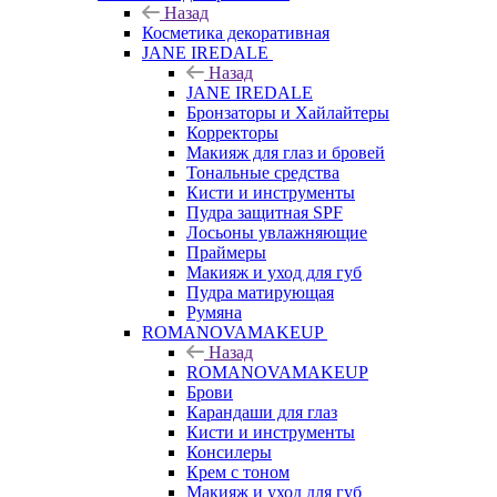
Назад
Косметика декоративная
JANE IREDALE
Назад
JANE IREDALE
Бронзаторы и Хайлайтеры
Корректоры
Макияж для глаз и бровей
Тональные средства
Кисти и инструменты
Пудра защитная SPF
Лосьоны увлажняющие
Праймеры
Макияж и уход для губ
Пудра матирующая
Румяна
ROMANOVAMAKEUP
Назад
ROMANOVAMAKEUP
Брови
Карандаши для глаз
Кисти и инструменты
Консилеры
Крем с тоном
Макияж и уход для губ