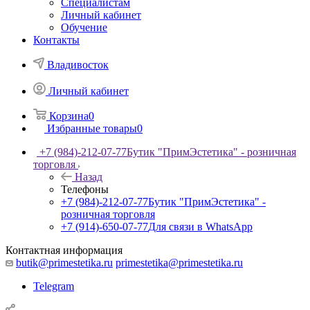
Специалистам
Личный кабинет
Обучение
Контакты
Владивосток
Личный кабинет
Корзина
0
Избранные товары
0
+7 (984)-212-07-77
Бутик "ПримЭстетика" - розничная
торговля
Назад
Телефоны
+7 (984)-212-07-77
Бутик "ПримЭстетика" -
розничная торговля
+7 (914)-650-07-77
Для связи в WhatsApp
Контактная информация
butik@primestetika.ru
primestetika@primestetika.ru
Telegram