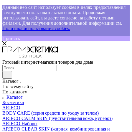
Данный веб-сайт использует cookies в целях предоставления
вам лучшего пользовательского опыта. Продолжая
использовать сайт, вы даете согласие на работу с этими
файлами. Для получения дополнительной информации см.
Политика использования cookies.
Принять
Готовый интернет-магазин товаров для дома
Каталог
По всему сайту
По каталогу
Каталог
Косметика
ARIECO
BODY CARE (серия средств по уходу за телом)
ARIECO CALM SKIN (чувствительная кожа, купероз)
ARIECO Наборы
ARIECO CLEAR SKIN (жирная, комбинированная и