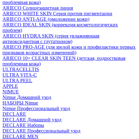
проблемная кожа)
ARIECO Солнцезащитная линия
ARIECO WHITE SKIN Серия против пигментации
ARIECO ANTI-AGE (омоложение кожи)
ARIECO IDEAL SKIN (коррекция косметологических
проблем)
ARIECO HYDRA SKIN (серия увлажняющая
антиоксидантная с глутатионом)
ARIECO PRO-AGE (для зрелой кожи и профилактики первых
признаков возрастных изменений)
ARIECO 10+ CLEAR SKIN TEEN (детская, подростковая
проблемная кожа)
ULTRACELLTIS
ULTRA VITA-C
ULTRA PEEL
APPLE
NIMUE
Nimue Домашний уход
НАБОРЫ Nimue
Nimue Профессиональный уход
DECLARE
DECLARE Домашний уход
DECLARE Наборы
DECLARE Профессиональный уход
DECLARE MEN