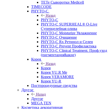
TETe Сыворотки Medicell
TIMECODE
PHYTO-C
Назад
PHYTO-C
PHYTO-C SUPERHEAL® O-Live
Суперцелебная олива
PHYTO-C Moisturize Увлажнение
PHYTO-C Очищение
PHYTO-C Rx Ретинол и Селен
PHYTO-C Prevent Профилактика
PHYTO-C Clinical Treatment. Проф.уход
(пигментация&акне)
Корея
Назад
Корея
Корея YU.R Me
Корея VERAMORE
Корея YU-R
Постпроцедурные средства
Другое
Назад
Другое
MEGA TEN
Косметика декоративная