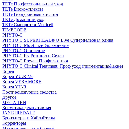
TETe Профессиональный уход
TETe Биокомплексы
TETe Гиалуроновая кислота
TETe Домашний уход
TETe Сыворотки Medicell
TIMECODE
PHYTO-C
PHYTO-C SUPERHEAL® O-Live Суперцелебная олива
PHYTO-C Moisturize Увлажнение
PHYTO-C Очищение
PHYTO-C Rx Ретинол и Селен
PHYTO-C Prevent Профилактика
PHYTO-C Clinical Treatment. Проф.уход (пигментация&акне)
Корея
Корея YU.R Me
Корея VERAMORE
Корея YU-R
Постпроцедурные средства
Другое
MEGA TEN
Косметика декоративная
JANE IREDALE
Бронзаторы и Хайлайтеры
Корректоры
Макияж для глаз и бровей