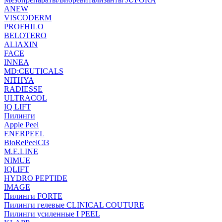
ANEW
VISCODERM
PROFHILO
BELOTERO
ALIAXIN
FACE
INNEA
MD:CEUTICALS
NITHYA
RADIESSE
ULTRACOL
IQ LIFT
Пилинги
Apple Peel
ENERPEEL
BioRePeelCl3
M.E.LINE
NIMUE
IQLIFT
HYDRO PEPTIDE
IMAGE
Пилинги FORTE
Пилинги гелевые CLINICAL COUTURE
Пилинги усиленные I PEEL