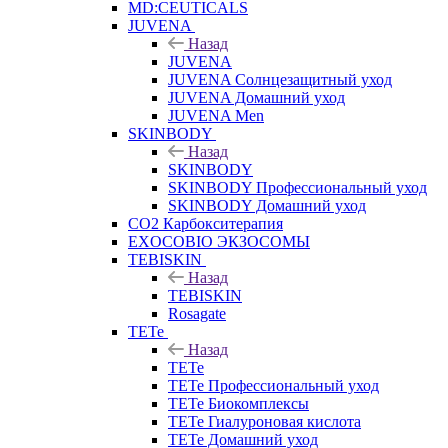
MD:CEUTICALS
JUVENA
Назад
JUVENA
JUVENA Солнцезащитный уход
JUVENA Домашний уход
JUVENA Men
SKINBODY
Назад
SKINBODY
SKINBODY Профессиональный уход
SKINBODY Домашний уход
CO2 Карбокситерапия
EXOCOBIO ЭКЗОСОМЫ
TEBISKIN
Назад
TEBISKIN
Rosagate
TETe
Назад
TETe
TETe Профессиональный уход
TETe Биокомплексы
TETe Гиалуроновая кислота
TETe Домашний уход