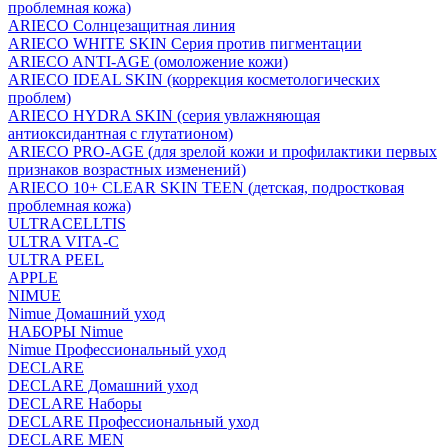
проблемная кожа)
ARIECO Солнцезащитная линия
ARIECO WHITE SKIN Серия против пигментации
ARIECO ANTI-AGE (омоложение кожи)
ARIECO IDEAL SKIN (коррекция косметологических
проблем)
ARIECO HYDRA SKIN (серия увлажняющая
антиоксидантная с глутатионом)
ARIECO PRO-AGE (для зрелой кожи и профилактики первых
признаков возрастных изменений)
ARIECO 10+ CLEAR SKIN TEEN (детская, подростковая
проблемная кожа)
ULTRACELLTIS
ULTRA VITA-C
ULTRA PEEL
APPLE
NIMUE
Nimue Домашний уход
НАБОРЫ Nimue
Nimue Профессиональный уход
DECLARE
DECLARE Домашний уход
DECLARE Наборы
DECLARE Профессиональный уход
DECLARE MEN