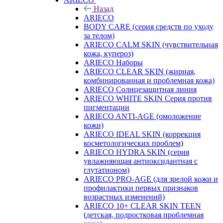
Назад
ARIECO
BODY CARE (серия средств по уходу
за телом)
ARIECO CALM SKIN (чувствительная
кожа, купероз)
ARIECO Наборы
ARIECO CLEAR SKIN (жирная,
комбинированная и проблемная кожа)
ARIECO Солнцезащитная линия
ARIECO WHITE SKIN Серия против
пигментации
ARIECO ANTI-AGE (омоложение
кожи)
ARIECO IDEAL SKIN (коррекция
косметологических проблем)
ARIECO HYDRA SKIN (серия
увлажняющая антиоксидантная с
глутатионом)
ARIECO PRO-AGE (для зрелой кожи и
профилактики первых признаков
возрастных изменений)
ARIECO 10+ CLEAR SKIN TEEN
(детская, подростковая проблемная