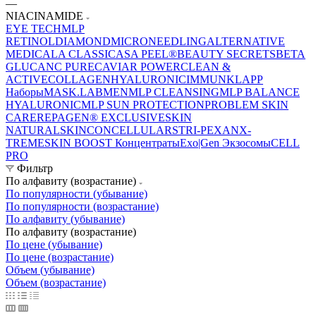
—
NIACINAMIDE
EYE TECH
MLP
RETINOL
DIAMOND
MICRONEEDLING
ALTERNATIVE
MEDICAL
A CLASSIC
ASA PEEL®
BEAUTY SECRETS
BETA
GLUCAN
C PURE
CAVIAR POWER
CLEAN &
ACTIVE
COLLAGEN
HYALURONIC
IMMUN
KLAPP
Наборы
MASK.LAB
MEN
MLP CLEANSING
MLP BALANCE
HYALURONIC
MLP SUN PROTECTION
PROBLEM SKIN
CARE
REPAGEN® EXCLUSIVE
SKIN
NATURAL
SKINCONCELLULAR
STRI-PEXAN
X-
TREME
SKIN BOOST Концентраты
Exo|Gen Экзосомы
CELL
PRO
Фильтр
По алфавиту (возрастание)
По популярности (убывание)
По популярности (возрастание)
По алфавиту (убывание)
По алфавиту (возрастание)
По цене (убывание)
По цене (возрастание)
Объем (убывание)
Объем (возрастание)