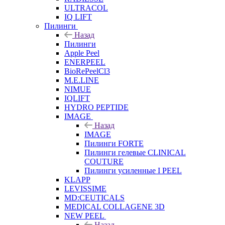
ULTRACOL
IQ LIFT
Пилинги
Назад
Пилинги
Apple Peel
ENERPEEL
BioRePeelCl3
M.E.LINE
NIMUE
IQLIFT
HYDRO PEPTIDE
IMAGE
Назад
IMAGE
Пилинги FORTE
Пилинги гелевые CLINICAL
COUTURE
Пилинги усиленные I PEEL
KLAPP
LEVISSIME
MD:CEUTICALS
MEDICAL COLLAGENE 3D
NEW PEEL
Назад