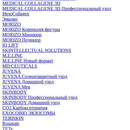
MEDICAL COLLAGENE 3D
MEDICAL COLLAGENE 3D Профессиональный уход
MesoCollagen
Эмалан
MORIZO
MORIZO Коррекция фигуры
MORIZO Маникюр
MORIZO Педикюр
IQ LIFT
SKINTELLECTUAL SOLUTIONS
M.E.LINE
M.E.LINE Новый формат
MD:CEUTICALS
JUVENA
JUVENA Солнцезащитный уход
JUVENA Домашний уход
JUVENA Men
SKINBODY
SKINBODY Профессиональный уход
SKINBODY Домашний уход
CO2 Карбокситерапия
EXOCOBIO ЭКЗОСОМЫ
TEBISKIN
Rosagate
TETe