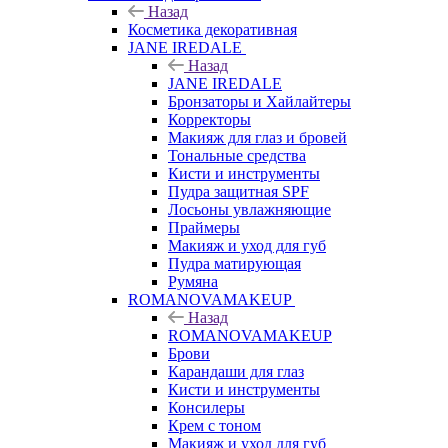
Назад
Косметика декоративная
JANE IREDALE
Назад
JANE IREDALE
Бронзаторы и Хайлайтеры
Корректоры
Макияж для глаз и бровей
Тональные средства
Кисти и инструменты
Пудра защитная SPF
Лосьоны увлажняющие
Праймеры
Макияж и уход для губ
Пудра матирующая
Румяна
ROMANOVAMAKEUP
Назад
ROMANOVAMAKEUP
Брови
Карандаши для глаз
Кисти и инструменты
Консилеры
Крем с тоном
Макияж и уход для губ