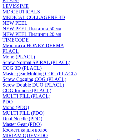
KLAPP
LEVISSIME
MD:CEUTICALS
MEDICAL COLLAGENE 3D
NEW PEEL
NEW PEEL Пилинги 50 мл
NEW PEEL Пилинги 20 мл
TIMECODE
Мезо нити HONEY DERMA
PLACL
Mono (PLACL)
Screw Normal SPIRAL (PLACL)
COG 3D (PLACL)
Master gear Molding COG (PLACL)
Screw Cogging COG (PLACL)
Screw Double DUO (PLACL)
COG for nose (PLACL)
MULTI FILL (PLACL)
PDO
Mono (PDO)
MULTI FILL (PDO)
Dual Needle (PDO)
Master Gear (PDO)
Косметика для волос
MIRIAM QUEVEDO