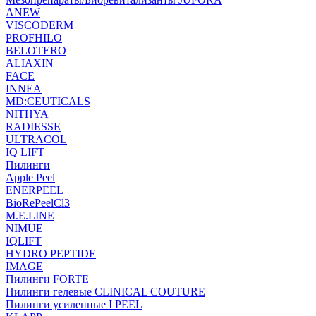
ANEW
VISCODERM
PROFHILO
BELOTERO
ALIAXIN
FACE
INNEA
MD:CEUTICALS
NITHYA
RADIESSE
ULTRACOL
IQ LIFT
Пилинги
Apple Peel
ENERPEEL
BioRePeelCl3
M.E.LINE
NIMUE
IQLIFT
HYDRO PEPTIDE
IMAGE
Пилинги FORTE
Пилинги гелевые CLINICAL COUTURE
Пилинги усиленные I PEEL