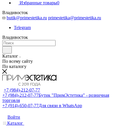
Избранные товары
0
Владивосток
butik@primestetika.ru
primestetika@primestetika.ru
Telegram
Владивосток
Каталог
По всему сайту
По каталогу
+7 (984)-212-07-77
+7 (984)-212-07-77
Бутик "ПримЭстетика" - розничная
торговля
+7 (914)-650-07-77
Для связи в WhatsApp
Войти
Каталог