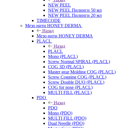
NEW PEEL
NEW PEEL Пилинги 50 мл
NEW PEEL Пилинги 20 мл
TIMECODE
Мезо нити HONEY DERMA
Назад
Мезо нити HONEY DERMA
PLACL
Назад
PLACL
Mono (PLACL)
Screw Normal SPIRAL (PLACL)
COG 3D (PLACL)
Master gear Molding COG (PLACL)
Screw Cogging COG (PLACL)
Screw Double DUO (PLACL)
COG for nose (PLACL)
MULTI FILL (PLACL)
PDO
Назад
PDO
Mono (PDO)
MULTI FILL (PDO)
Dual Needle (PDO)