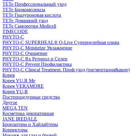
TETe Профессиональный уход
TETe Биокомплексы
TETe Гиалуроновая кислота
TETe Домашний уход
TETe Сыворотки Medicell
TIMECODE
PHYTO-C
PHYTO-C SUPERHEAL® O-Live Суперцелебная олива
PHYTO-C Moisturize Увлажнение
PHYTO-C Очищение
PHYTO-C Rx Ретинол и Селен
PHYTO-C Prevent Профилактика
PHYTO-C Clinical Treatment. Проф.уход (пигментация&акне)
Корея
Корея YU.R Me
Корея VERAMORE
Корея YU-R
Постпроцедурные средства
Другое
MEGA TEN
Косметика декоративная
JANE IREDALE
Бронзаторы и Хайлайтеры
Корректоры
Макияж для глаз и бровей