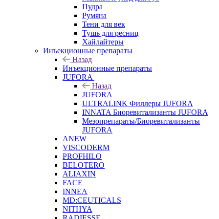
Пудра
Румяна
Тени для век
Тушь для ресниц
Хайлайтеры
Инъекционные препараты
Назад
Инъекционные препараты
JUFORA
Назад
JUFORA
ULTRALINK Филлеры JUFORA
INNATA Биоревитализанты JUFORA
Мезопрепараты/Биоревитализанты
JUFORA
ANEW
VISCODERM
PROFHILO
BELOTERO
ALIAXIN
FACE
INNEA
MD:CEUTICALS
NITHYA
RADIESSE