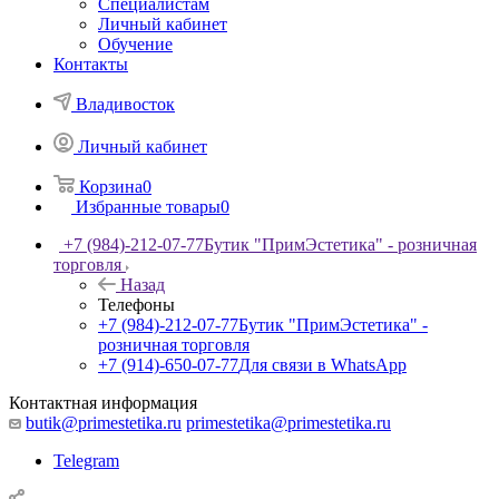
Специалистам
Личный кабинет
Обучение
Контакты
Владивосток
Личный кабинет
Корзина
0
Избранные товары
0
+7 (984)-212-07-77
Бутик "ПримЭстетика" - розничная
торговля
Назад
Телефоны
+7 (984)-212-07-77
Бутик "ПримЭстетика" -
розничная торговля
+7 (914)-650-07-77
Для связи в WhatsApp
Контактная информация
butik@primestetika.ru
primestetika@primestetika.ru
Telegram