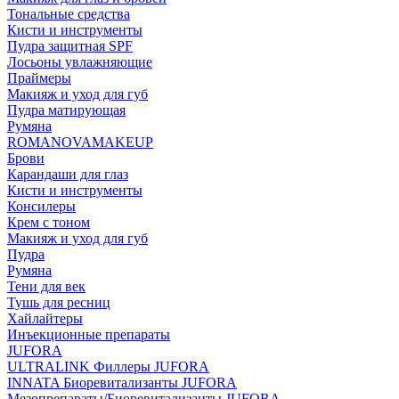
Тональные средства
Кисти и инструменты
Пудра защитная SPF
Лосьоны увлажняющие
Праймеры
Макияж и уход для губ
Пудра матирующая
Румяна
ROMANOVAMAKEUP
Брови
Карандаши для глаз
Кисти и инструменты
Консилеры
Крем с тоном
Макияж и уход для губ
Пудра
Румяна
Тени для век
Тушь для ресниц
Хайлайтеры
Инъекционные препараты
JUFORA
ULTRALINK Филлеры JUFORA
INNATA Биоревитализанты JUFORA
Мезопрепараты/Биоревитализанты JUFORA