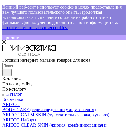
Данный веб-сайт использует cookies в целях предоставления
вам лучшего пользовательского опыта. Продолжая
использовать сайт, вы даете согласие на работу с этими
файлами. Для получения дополнительной информации см.
Политика использования cookies.
Принять
Готовый интернет-магазин товаров для дома
Каталог
По всему сайту
По каталогу
Каталог
Косметика
ARIECO
BODY CARE (серия средств по уходу за телом)
ARIECO CALM SKIN (чувствительная кожа, купероз)
ARIECO Наборы
ARIECO CLEAR SKIN (жирная, комбинированная и