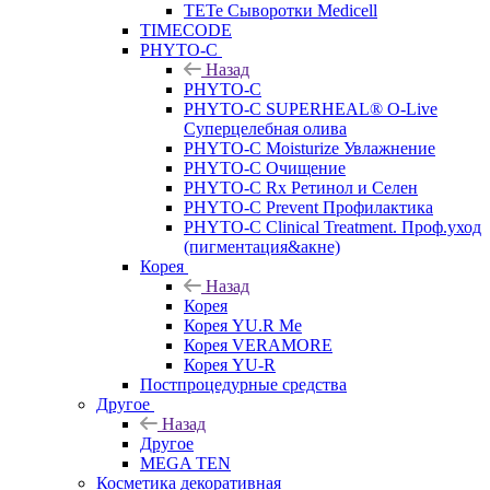
TETe Сыворотки Medicell
TIMECODE
PHYTO-C
Назад
PHYTO-C
PHYTO-C SUPERHEAL® O-Live
Суперцелебная олива
PHYTO-C Moisturize Увлажнение
PHYTO-C Очищение
PHYTO-C Rx Ретинол и Селен
PHYTO-C Prevent Профилактика
PHYTO-C Clinical Treatment. Проф.уход
(пигментация&акне)
Корея
Назад
Корея
Корея YU.R Me
Корея VERAMORE
Корея YU-R
Постпроцедурные средства
Другое
Назад
Другое
MEGA TEN
Косметика декоративная