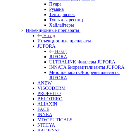
Пудра
Румяна
Тени для век
Тушь для ресниц
Хайлайтеры
Инъекционные препараты
Назад
Инъекционные препараты
JUFORA
Назад
JUFORA
ULTRALINK Филлеры JUFORA
INNATA Биоревитализанты JUFORA
Мезопрепараты/Биоревитализанты
JUFORA
ANEW
VISCODERM
PROFHILO
BELOTERO
ALIAXIN
FACE
INNEA
MD:CEUTICALS
NITHYA
RADIESSE