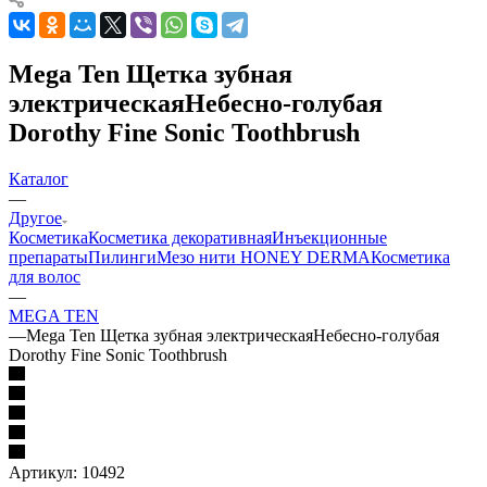
Mega Ten Щетка зубная
электрическаяНебесно-голубая
Dorothy Fine Sonic Toothbrush
Каталог
—
Другое
Косметика
Косметика декоративная
Инъекционные
препараты
Пилинги
Мезо нити HONEY DERMA
Косметика
для волос
—
MEGA TEN
—
Mega Ten Щетка зубная электрическаяНебесно-голубая
Dorothy Fine Sonic Toothbrush
Артикул:
10492