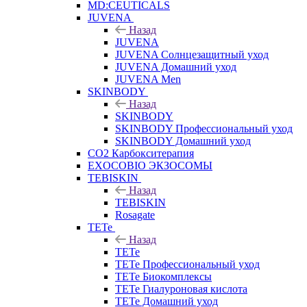
MD:CEUTICALS
JUVENA
Назад
JUVENA
JUVENA Солнцезащитный уход
JUVENA Домашний уход
JUVENA Men
SKINBODY
Назад
SKINBODY
SKINBODY Профессиональный уход
SKINBODY Домашний уход
CO2 Карбокситерапия
EXOCOBIO ЭКЗОСОМЫ
TEBISKIN
Назад
TEBISKIN
Rosagate
TETe
Назад
TETe
TETe Профессиональный уход
TETe Биокомплексы
TETe Гиалуроновая кислота
TETe Домашний уход