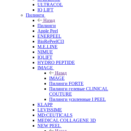
ULTRACOL
IQ LIFT
Пилинги
Назад
Пилинги
Apple Peel
ENERPEEL
BioRePeelCl3
M.E.LINE
NIMUE
IQLIFT
HYDRO PEPTIDE
IMAGE
Назад
IMAGE
Пилинги FORTE
Пилинги гелевые CLINICAL
COUTURE
Пилинги усиленные I PEEL
KLAPP
LEVISSIME
MD:CEUTICALS
MEDICAL COLLAGENE 3D
NEW PEEL
Назад