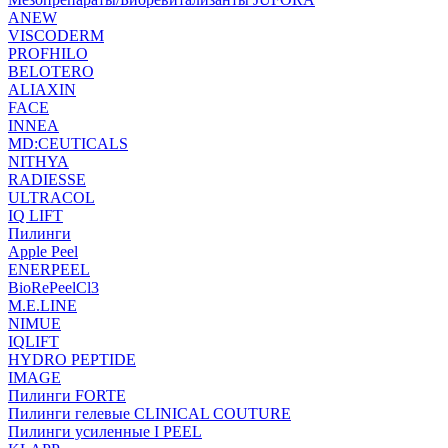
ANEW
VISCODERM
PROFHILO
BELOTERO
ALIAXIN
FACE
INNEA
MD:CEUTICALS
NITHYA
RADIESSE
ULTRACOL
IQ LIFT
Пилинги
Apple Peel
ENERPEEL
BioRePeelCl3
M.E.LINE
NIMUE
IQLIFT
HYDRO PEPTIDE
IMAGE
Пилинги FORTE
Пилинги гелевые CLINICAL COUTURE
Пилинги усиленные I PEEL