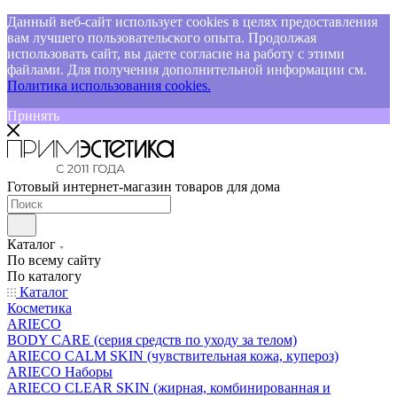
Данный веб-сайт использует cookies в целях предоставления
вам лучшего пользовательского опыта. Продолжая
использовать сайт, вы даете согласие на работу с этими
файлами. Для получения дополнительной информации см.
Политика использования cookies.
Принять
Готовый интернет-магазин товаров для дома
Каталог
По всему сайту
По каталогу
Каталог
Косметика
ARIECO
BODY CARE (серия средств по уходу за телом)
ARIECO CALM SKIN (чувствительная кожа, купероз)
ARIECO Наборы
ARIECO CLEAR SKIN (жирная, комбинированная и