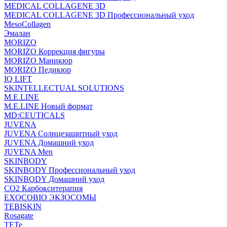
MEDICAL COLLAGENE 3D
MEDICAL COLLAGENE 3D Профессиональный уход
MesoCollagen
Эмалан
MORIZO
MORIZO Коррекция фигуры
MORIZO Маникюр
MORIZO Педикюр
IQ LIFT
SKINTELLECTUAL SOLUTIONS
M.E.LINE
M.E.LINE Новый формат
MD:CEUTICALS
JUVENA
JUVENA Солнцезащитный уход
JUVENA Домашний уход
JUVENA Men
SKINBODY
SKINBODY Профессиональный уход
SKINBODY Домашний уход
CO2 Карбокситерапия
EXOCOBIO ЭКЗОСОМЫ
TEBISKIN
Rosagate
TETe