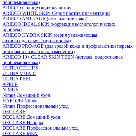
проблемная кожа)
ARIECO Солнцезащитная линия
ARIECO WHITE SKIN Серия против пигментации
ARIECO ANTI-AGE (омоложение кожи)
ARIECO IDEAL SKIN (коррекция косметологических
проблем)
ARIECO HYDRA SKIN (серия увлажняющая
антиоксидантная с глутатионом)
ARIECO PRO-AGE (для зрелой кожи и профилактики первых
признаков возрастных изменений)
ARIECO 10+ CLEAR SKIN TEEN (детская, подростковая
проблемная кожа)
ULTRACELLTIS
ULTRA VITA-C
ULTRA PEEL
APPLE
NIMUE
Nimue Домашний уход
НАБОРЫ Nimue
Nimue Профессиональный уход
DECLARE
DECLARE Домашний уход
DECLARE Наборы
DECLARE Профессиональный уход
DECLARE MEN