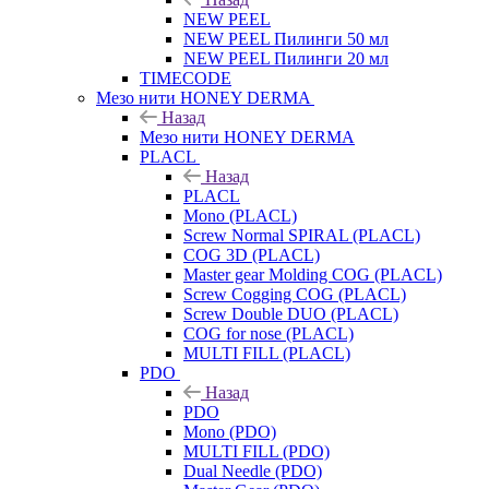
NEW PEEL
NEW PEEL Пилинги 50 мл
NEW PEEL Пилинги 20 мл
TIMECODE
Мезо нити HONEY DERMA
Назад
Мезо нити HONEY DERMA
PLACL
Назад
PLACL
Mono (PLACL)
Screw Normal SPIRAL (PLACL)
COG 3D (PLACL)
Master gear Molding COG (PLACL)
Screw Cogging COG (PLACL)
Screw Double DUO (PLACL)
COG for nose (PLACL)
MULTI FILL (PLACL)
PDO
Назад
PDO
Mono (PDO)
MULTI FILL (PDO)
Dual Needle (PDO)