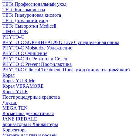
TETe Профессиональный уход
TETe Биокомплексы
TETe Гиалуроновая кислота
TETe Домашний уход
TETe Сыворотки Medicell
TIMECODE
PHYTO-C
PHYTO-C SUPERHEAL® O-Live Суперцелебная олива
PHYTO-C Moisturize Увлажнение
PHYTO-C Очищение
PHYTO-C Rx Ретинол и Селен
PHYTO-C Prevent Профилактика
PHYTO-C Clinical Treatment. Проф.уход (пигментация&акне)
Корея
Корея YU.R Me
Корея VERAMORE
Корея YU-R
Постпроцедурные средства
Другое
MEGA TEN
Косметика декоративная
JANE IREDALE
Бронзаторы и Хайлайтеры
Корректоры
Макияж для глаз и бровей