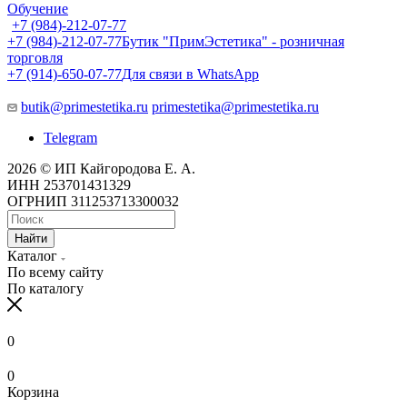
Обучение
+7 (984)-212-07-77
+7 (984)-212-07-77
Бутик "ПримЭстетика" - розничная
торговля
+7 (914)-650-07-77
Для связи в WhatsApp
butik@primestetika.ru
primestetika@primestetika.ru
Telegram
2026 © ИП Кайгородова Е. А.
ИНН 253701431329
ОГРНИП 311253713300032
Найти
Каталог
По всему сайту
По каталогу
0
0
Корзина