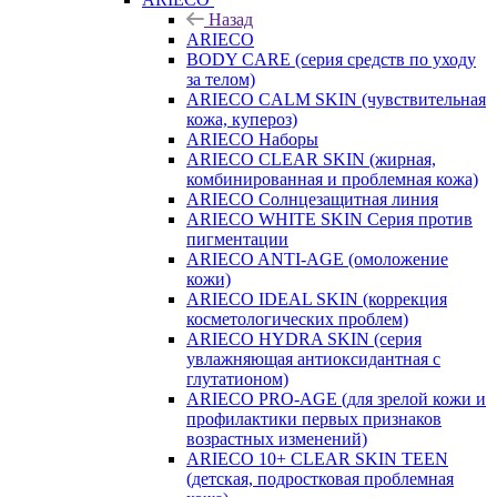
Назад
ARIECO
BODY CARE (серия средств по уходу
за телом)
ARIECO CALM SKIN (чувствительная
кожа, купероз)
ARIECO Наборы
ARIECO CLEAR SKIN (жирная,
комбинированная и проблемная кожа)
ARIECO Солнцезащитная линия
ARIECO WHITE SKIN Серия против
пигментации
ARIECO ANTI-AGE (омоложение
кожи)
ARIECO IDEAL SKIN (коррекция
косметологических проблем)
ARIECO HYDRA SKIN (серия
увлажняющая антиоксидантная с
глутатионом)
ARIECO PRO-AGE (для зрелой кожи и
профилактики первых признаков
возрастных изменений)
ARIECO 10+ CLEAR SKIN TEEN
(детская, подростковая проблемная