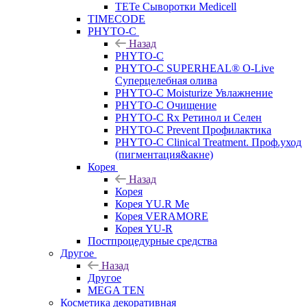
TETe Сыворотки Medicell
TIMECODE
PHYTO-C
Назад
PHYTO-C
PHYTO-C SUPERHEAL® O-Live
Суперцелебная олива
PHYTO-C Moisturize Увлажнение
PHYTO-C Очищение
PHYTO-C Rx Ретинол и Селен
PHYTO-C Prevent Профилактика
PHYTO-C Clinical Treatment. Проф.уход
(пигментация&акне)
Корея
Назад
Корея
Корея YU.R Me
Корея VERAMORE
Корея YU-R
Постпроцедурные средства
Другое
Назад
Другое
MEGA TEN
Косметика декоративная