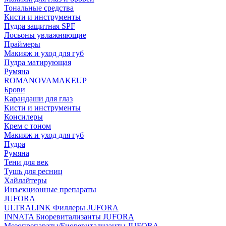
Тональные средства
Кисти и инструменты
Пудра защитная SPF
Лосьоны увлажняющие
Праймеры
Макияж и уход для губ
Пудра матирующая
Румяна
ROMANOVAMAKEUP
Брови
Карандаши для глаз
Кисти и инструменты
Консилеры
Крем с тоном
Макияж и уход для губ
Пудра
Румяна
Тени для век
Тушь для ресниц
Хайлайтеры
Инъекционные препараты
JUFORA
ULTRALINK Филлеры JUFORA
INNATA Биоревитализанты JUFORA
Мезопрепараты/Биоревитализанты JUFORA