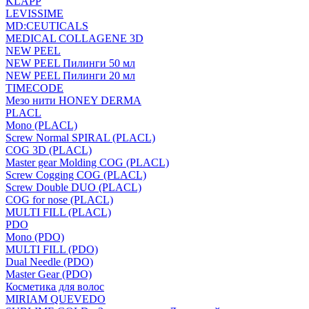
KLAPP
LEVISSIME
MD:CEUTICALS
MEDICAL COLLAGENE 3D
NEW PEEL
NEW PEEL Пилинги 50 мл
NEW PEEL Пилинги 20 мл
TIMECODE
Мезо нити HONEY DERMA
PLACL
Mono (PLACL)
Screw Normal SPIRAL (PLACL)
COG 3D (PLACL)
Master gear Molding COG (PLACL)
Screw Cogging COG (PLACL)
Screw Double DUO (PLACL)
COG for nose (PLACL)
MULTI FILL (PLACL)
PDO
Mono (PDO)
MULTI FILL (PDO)
Dual Needle (PDO)
Master Gear (PDO)
Косметика для волос
MIRIAM QUEVEDO