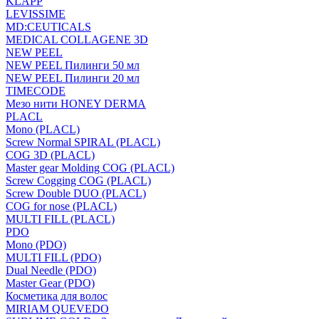
KLAPP
LEVISSIME
MD:CEUTICALS
MEDICAL COLLAGENE 3D
NEW PEEL
NEW PEEL Пилинги 50 мл
NEW PEEL Пилинги 20 мл
TIMECODE
Мезо нити HONEY DERMA
PLACL
Mono (PLACL)
Screw Normal SPIRAL (PLACL)
COG 3D (PLACL)
Master gear Molding COG (PLACL)
Screw Cogging COG (PLACL)
Screw Double DUO (PLACL)
COG for nose (PLACL)
MULTI FILL (PLACL)
PDO
Mono (PDO)
MULTI FILL (PDO)
Dual Needle (PDO)
Master Gear (PDO)
Косметика для волос
MIRIAM QUEVEDO