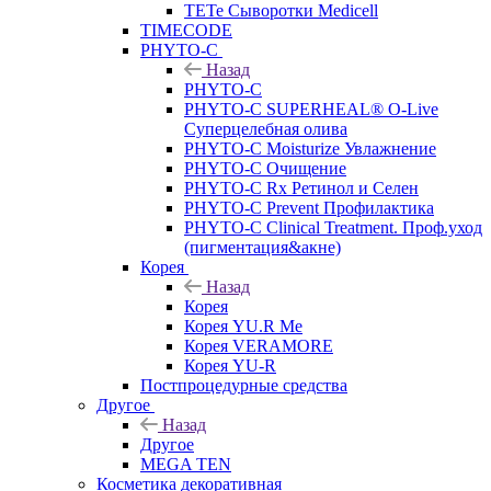
TETe Сыворотки Medicell
TIMECODE
PHYTO-C
Назад
PHYTO-C
PHYTO-C SUPERHEAL® O-Live
Суперцелебная олива
PHYTO-C Moisturize Увлажнение
PHYTO-C Очищение
PHYTO-C Rx Ретинол и Селен
PHYTO-C Prevent Профилактика
PHYTO-C Clinical Treatment. Проф.уход
(пигментация&акне)
Корея
Назад
Корея
Корея YU.R Me
Корея VERAMORE
Корея YU-R
Постпроцедурные средства
Другое
Назад
Другое
MEGA TEN
Косметика декоративная