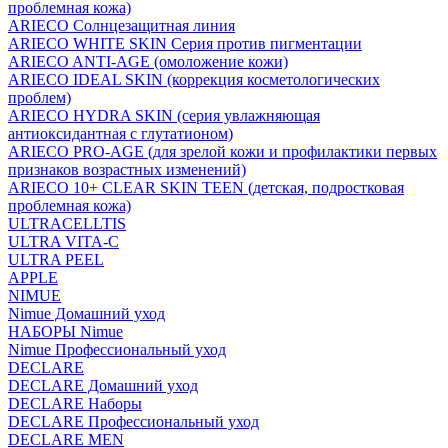
проблемная кожа)
ARIECO Солнцезащитная линия
ARIECO WHITE SKIN Серия против пигментации
ARIECO ANTI-AGE (омоложение кожи)
ARIECO IDEAL SKIN (коррекция косметологических
проблем)
ARIECO HYDRA SKIN (серия увлажняющая
антиоксидантная с глутатионом)
ARIECO PRO-AGE (для зрелой кожи и профилактики первых
признаков возрастных изменений)
ARIECO 10+ CLEAR SKIN TEEN (детская, подростковая
проблемная кожа)
ULTRACELLTIS
ULTRA VITA-C
ULTRA PEEL
APPLE
NIMUE
Nimue Домашний уход
НАБОРЫ Nimue
Nimue Профессиональный уход
DECLARE
DECLARE Домашний уход
DECLARE Наборы
DECLARE Профессиональный уход
DECLARE MEN