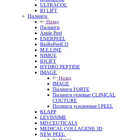
ULTRACOL
IQ LIFT
Пилинги
Назад
Пилинги
Apple Peel
ENERPEEL
BioRePeelCl3
M.E.LINE
NIMUE
IQLIFT
HYDRO PEPTIDE
IMAGE
Назад
IMAGE
Пилинги FORTE
Пилинги гелевые CLINICAL
COUTURE
Пилинги усиленные I PEEL
KLAPP
LEVISSIME
MD:CEUTICALS
MEDICAL COLLAGENE 3D
NEW PEEL
Назад