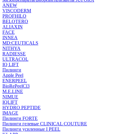
ANEW
VISCODERM
PROFHILO
BELOTERO
ALIAXIN
FACE
INNEA
MD:CEUTICALS
NITHYA
RADIESSE
ULTRACOL
IQ LIFT
Пилинги
Apple Peel
ENERPEEL
BioRePeelCl3
M.E.LINE
NIMUE
IQLIFT
HYDRO PEPTIDE
IMAGE
Пилинги FORTE
Пилинги гелевые CLINICAL COUTURE
Пилинги усиленные I PEEL