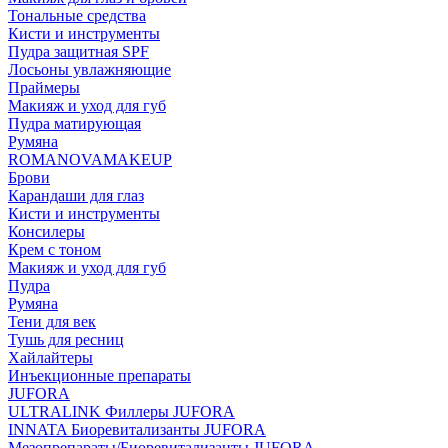
Тональные средства
Кисти и инструменты
Пудра защитная SPF
Лосьоны увлажняющие
Праймеры
Макияж и уход для губ
Пудра матирующая
Румяна
ROMANOVAMAKEUP
Брови
Карандаши для глаз
Кисти и инструменты
Консилеры
Крем с тоном
Макияж и уход для губ
Пудра
Румяна
Тени для век
Тушь для ресниц
Хайлайтеры
Инъекционные препараты
JUFORA
ULTRALINK Филлеры JUFORA
INNATA Биоревитализанты JUFORA
Мезопрепараты/Биоревитализанты JUFORA