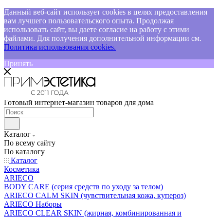
Данный веб-сайт использует cookies в целях предоставления
вам лучшего пользовательского опыта. Продолжая
использовать сайт, вы даете согласие на работу с этими
файлами. Для получения дополнительной информации см.
Политика использования cookies.
Принять
Готовый интернет-магазин товаров для дома
Каталог
По всему сайту
По каталогу
Каталог
Косметика
ARIECO
BODY CARE (серия средств по уходу за телом)
ARIECO CALM SKIN (чувствительная кожа, купероз)
ARIECO Наборы
ARIECO CLEAR SKIN (жирная, комбинированная и