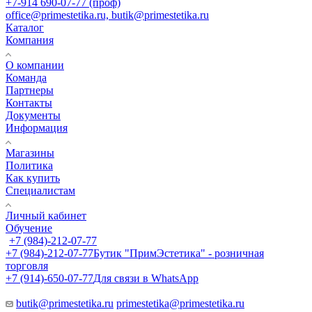
+7-914 690-07-77 (проф)
office@primestetika.ru, butik@primestetika.ru
Каталог
Компания
О компании
Команда
Партнеры
Контакты
Документы
Информация
Магазины
Политика
Как купить
Специалистам
Личный кабинет
Обучение
+7 (984)-212-07-77
+7 (984)-212-07-77
Бутик "ПримЭстетика" - розничная
торговля
+7 (914)-650-07-77
Для связи в WhatsApp
butik@primestetika.ru
primestetika@primestetika.ru