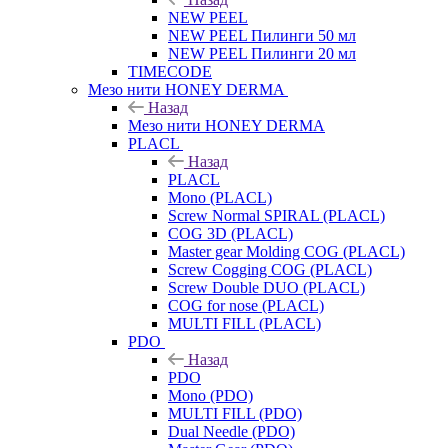
NEW PEEL
NEW PEEL Пилинги 50 мл
NEW PEEL Пилинги 20 мл
TIMECODE
Мезо нити HONEY DERMA
Назад
Мезо нити HONEY DERMA
PLACL
Назад
PLACL
Mono (PLACL)
Screw Normal SPIRAL (PLACL)
COG 3D (PLACL)
Master gear Molding COG (PLACL)
Screw Cogging COG (PLACL)
Screw Double DUO (PLACL)
COG for nose (PLACL)
MULTI FILL (PLACL)
PDO
Назад
PDO
Mono (PDO)
MULTI FILL (PDO)
Dual Needle (PDO)