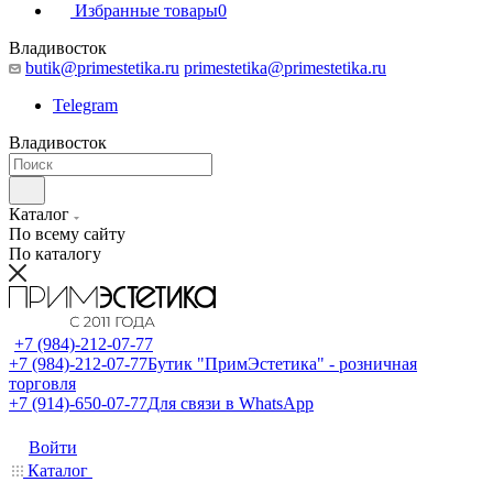
Избранные товары
0
Владивосток
butik@primestetika.ru
primestetika@primestetika.ru
Telegram
Владивосток
Каталог
По всему сайту
По каталогу
+7 (984)-212-07-77
+7 (984)-212-07-77
Бутик "ПримЭстетика" - розничная
торговля
+7 (914)-650-07-77
Для связи в WhatsApp
Войти
Каталог