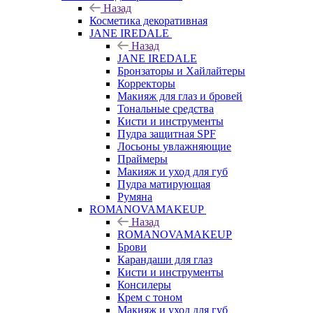
Назад
Косметика декоративная
JANE IREDALE
Назад
JANE IREDALE
Бронзаторы и Хайлайтеры
Корректоры
Макияж для глаз и бровей
Тональные средства
Кисти и инструменты
Пудра защитная SPF
Лосьоны увлажняющие
Праймеры
Макияж и уход для губ
Пудра матирующая
Румяна
ROMANOVAMAKEUP
Назад
ROMANOVAMAKEUP
Брови
Карандаши для глаз
Кисти и инструменты
Консилеры
Крем с тоном
Макияж и уход для губ