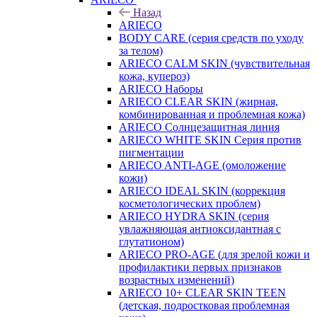
Назад
ARIECO
BODY CARE (серия средств по уходу
за телом)
ARIECO CALM SKIN (чувствительная
кожа, купероз)
ARIECO Наборы
ARIECO CLEAR SKIN (жирная,
комбинированная и проблемная кожа)
ARIECO Солнцезащитная линия
ARIECO WHITE SKIN Серия против
пигментации
ARIECO ANTI-AGE (омоложение
кожи)
ARIECO IDEAL SKIN (коррекция
косметологических проблем)
ARIECO HYDRA SKIN (серия
увлажняющая антиоксидантная с
глутатионом)
ARIECO PRO-AGE (для зрелой кожи и
профилактики первых признаков
возрастных изменений)
ARIECO 10+ CLEAR SKIN TEEN
(детская, подростковая проблемная