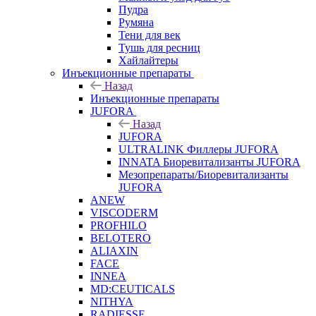
Пудра
Румяна
Тени для век
Тушь для ресниц
Хайлайтеры
Инъекционные препараты
Назад
Инъекционные препараты
JUFORA
Назад
JUFORA
ULTRALINK Филлеры JUFORA
INNATA Биоревитализанты JUFORA
Мезопрепараты/Биоревитализанты
JUFORA
ANEW
VISCODERM
PROFHILO
BELOTERO
ALIAXIN
FACE
INNEA
MD:CEUTICALS
NITHYA
RADIESSE