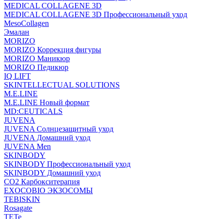
MEDICAL COLLAGENE 3D
MEDICAL COLLAGENE 3D Профессиональный уход
MesoCollagen
Эмалан
MORIZO
MORIZO Коррекция фигуры
MORIZO Маникюр
MORIZO Педикюр
IQ LIFT
SKINTELLECTUAL SOLUTIONS
M.E.LINE
M.E.LINE Новый формат
MD:CEUTICALS
JUVENA
JUVENA Солнцезащитный уход
JUVENA Домашний уход
JUVENA Men
SKINBODY
SKINBODY Профессиональный уход
SKINBODY Домашний уход
CO2 Карбокситерапия
EXOCOBIO ЭКЗОСОМЫ
TEBISKIN
Rosagate
TETe