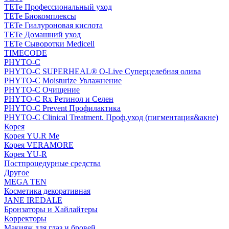
TETe Профессиональный уход
TETe Биокомплексы
TETe Гиалуроновая кислота
TETe Домашний уход
TETe Сыворотки Medicell
TIMECODE
PHYTO-C
PHYTO-C SUPERHEAL® O-Live Суперцелебная олива
PHYTO-C Moisturize Увлажнение
PHYTO-C Очищение
PHYTO-C Rx Ретинол и Селен
PHYTO-C Prevent Профилактика
PHYTO-C Clinical Treatment. Проф.уход (пигментация&акне)
Корея
Корея YU.R Me
Корея VERAMORE
Корея YU-R
Постпроцедурные средства
Другое
MEGA TEN
Косметика декоративная
JANE IREDALE
Бронзаторы и Хайлайтеры
Корректоры
Макияж для глаз и бровей