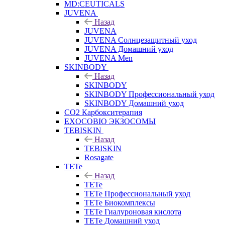
MD:CEUTICALS
JUVENA
Назад
JUVENA
JUVENA Солнцезащитный уход
JUVENA Домашний уход
JUVENA Men
SKINBODY
Назад
SKINBODY
SKINBODY Профессиональный уход
SKINBODY Домашний уход
CO2 Карбокситерапия
EXOCOBIO ЭКЗОСОМЫ
TEBISKIN
Назад
TEBISKIN
Rosagate
TETe
Назад
TETe
TETe Профессиональный уход
TETe Биокомплексы
TETe Гиалуроновая кислота
TETe Домашний уход