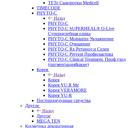
TETe Сыворотки Medicell
TIMECODE
PHYTO-C
Назад
PHYTO-C
PHYTO-C SUPERHEAL® O-Live
Суперцелебная олива
PHYTO-C Moisturize Увлажнение
PHYTO-C Очищение
PHYTO-C Rx Ретинол и Селен
PHYTO-C Prevent Профилактика
PHYTO-C Clinical Treatment. Проф.уход
(пигментация&акне)
Корея
Назад
Корея
Корея YU.R Me
Корея VERAMORE
Корея YU-R
Постпроцедурные средства
Другое
Назад
Другое
MEGA TEN
Косметика декоративная