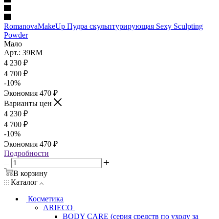
RomanovaMakeUp Пудра скульптурирующая Sexy Sculpting
Powder
Мало
Арт.: 39RM
4 230
₽
4 700
₽
-
10
%
Экономия
470
₽
Варианты цен
4 230
₽
4 700
₽
-
10
%
Экономия
470
₽
Подробности
В корзину
Каталог
Косметика
ARIECO
BODY CARE (серия средств по уходу за