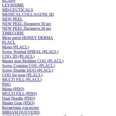
KLAPP
LEVISSIME
MD:CEUTICALS
MEDICAL COLLAGENE 3D
NEW PEEL
NEW PEEL Пилинги 50 мл
NEW PEEL Пилинги 20 мл
TIMECODE
Мезо нити HONEY DERMA
PLACL
Mono (PLACL)
Screw Normal SPIRAL (PLACL)
COG 3D (PLACL)
Master gear Molding COG (PLACL)
Screw Cogging COG (PLACL)
Screw Double DUO (PLACL)
COG for nose (PLACL)
MULTI FILL (PLACL)
PDO
Mono (PDO)
MULTI FILL (PDO)
Dual Needle (PDO)
Master Gear (PDO)
Косметика для волос
MIRIAM QUEVEDO