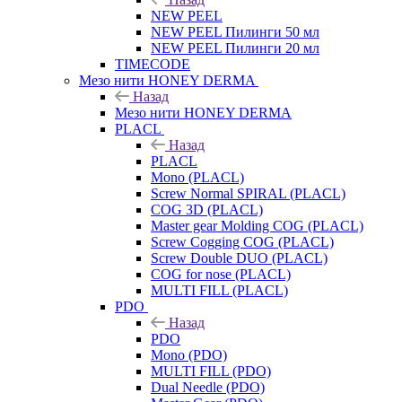
NEW PEEL
NEW PEEL Пилинги 50 мл
NEW PEEL Пилинги 20 мл
TIMECODE
Мезо нити HONEY DERMA
Назад
Мезо нити HONEY DERMA
PLACL
Назад
PLACL
Mono (PLACL)
Screw Normal SPIRAL (PLACL)
COG 3D (PLACL)
Master gear Molding COG (PLACL)
Screw Cogging COG (PLACL)
Screw Double DUO (PLACL)
COG for nose (PLACL)
MULTI FILL (PLACL)
PDO
Назад
PDO
Mono (PDO)
MULTI FILL (PDO)
Dual Needle (PDO)