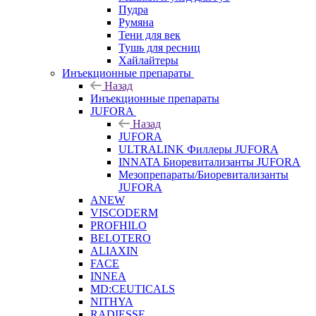
Пудра
Румяна
Тени для век
Тушь для ресниц
Хайлайтеры
Инъекционные препараты
Назад
Инъекционные препараты
JUFORA
Назад
JUFORA
ULTRALINK Филлеры JUFORA
INNATA Биоревитализанты JUFORA
Мезопрепараты/Биоревитализанты
JUFORA
ANEW
VISCODERM
PROFHILO
BELOTERO
ALIAXIN
FACE
INNEA
MD:CEUTICALS
NITHYA
RADIESSE