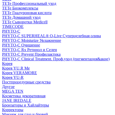
TETe Профессиональный уход
TETe Биокомплексы
TETe Гиалуроновая кислота
TETe Домашний уход
TETe Сыворотки Medicell
TIMECODE
PHYTO-C
PHYTO-C SUPERHEAL® O-Live Суперцелебная олива
PHYTO-C Moisturize Увлажнение
PHYTO-C Очищение
PHYTO-C Rx Ретинол и Селен
PHYTO-C Prevent Профилактика
PHYTO-C Clinical Treatment. Проф.уход (пигментация&акне)
Корея
Корея YU.R Me
Корея VERAMORE
Корея YU-R
Постпроцедурные средства
Другое
MEGA TEN
Косметика декоративная
JANE IREDALE
Бронзаторы и Хайлайтеры
Корректоры
Макияж для глаз и бровей