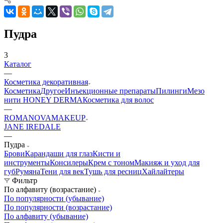
Пудра
3
Каталог
—
Косметика декоративная
Косметика
Другое
Инъекционные препараты
Пилинги
Мезо
нити HONEY DERMA
Косметика для волос
—
ROMANOVAMAKEUP
JANE IREDALE
—
Пудра
Брови
Карандаши для глаз
Кисти и
инструменты
Консилеры
Крем с тоном
Макияж и уход для
губ
Румяна
Тени для век
Тушь для ресниц
Хайлайтеры
Фильтр
По алфавиту (возрастание)
По популярности (убывание)
По популярности (возрастание)
По алфавиту (убывание)