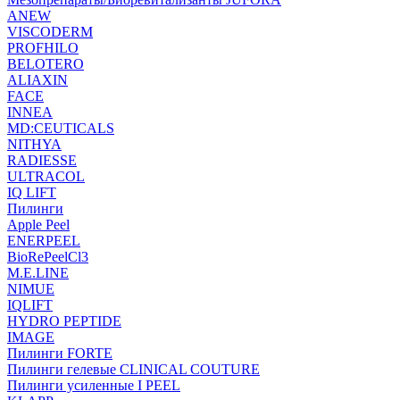
ANEW
VISCODERM
PROFHILO
BELOTERO
ALIAXIN
FACE
INNEA
MD:CEUTICALS
NITHYA
RADIESSE
ULTRACOL
IQ LIFT
Пилинги
Apple Peel
ENERPEEL
BioRePeelCl3
M.E.LINE
NIMUE
IQLIFT
HYDRO PEPTIDE
IMAGE
Пилинги FORTE
Пилинги гелевые CLINICAL COUTURE
Пилинги усиленные I PEEL