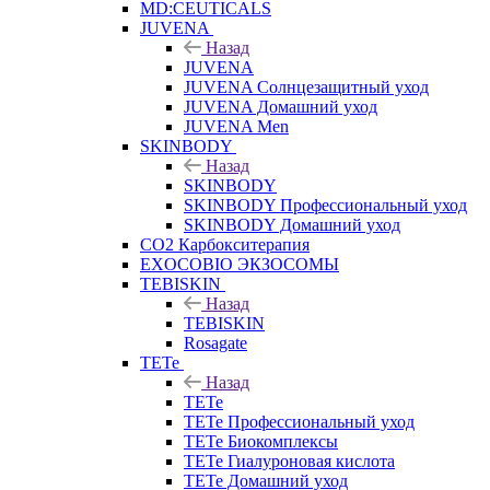
MD:CEUTICALS
JUVENA
Назад
JUVENA
JUVENA Солнцезащитный уход
JUVENA Домашний уход
JUVENA Men
SKINBODY
Назад
SKINBODY
SKINBODY Профессиональный уход
SKINBODY Домашний уход
CO2 Карбокситерапия
EXOCOBIO ЭКЗОСОМЫ
TEBISKIN
Назад
TEBISKIN
Rosagate
TETe
Назад
TETe
TETe Профессиональный уход
TETe Биокомплексы
TETe Гиалуроновая кислота
TETe Домашний уход