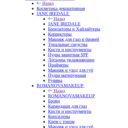
Назад
Косметика декоративная
JANE IREDALE
Назад
JANE IREDALE
Бронзаторы и Хайлайтеры
Корректоры
Макияж для глаз и бровей
Тональные средства
Кисти и инструменты
Пудра защитная SPF
Лосьоны увлажняющие
Праймеры
Макияж и уход для губ
Пудра матирующая
Румяна
ROMANOVAMAKEUP
Назад
ROMANOVAMAKEUP
Брови
Карандаши для глаз
Кисти и инструменты
Консилеры
Крем с тоном
Макияж и уход для губ