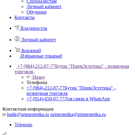
Специалистам
Личный кабинет
Обучение
Контакты
Владивосток
Личный кабинет
Корзина
0
Избранные товары
0
+7 (984)-212-07-77
Бутик "ПримЭстетика" - розничная
торговля
Назад
Телефоны
+7 (984)-212-07-77
Бутик "ПримЭстетика" -
розничная торговля
+7 (914)-650-07-77
Для связи в WhatsApp
Контактная информация
butik@primestetika.ru
primestetika@primestetika.ru
Telegram