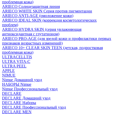
проблемная кожа)
ARIECO Солнцезащитная линия
ARIECO WHITE SKIN Серия против пигментации
ARIECO ANTI-AGE (омоложение кожи)
ARIECO IDEAL SKIN (коррекция косметологических
проблем)
ARIECO HYDRA SKIN (серия увлажняющая
антиоксидантная с глутатионом)
ARIECO PRO-AGE (для зрелой кожи и профилактики первых
признаков возрастных изменений)
ARIECO 10+ CLEAR SKIN TEEN (детская, подростковая
проблемная кожа)
ULTRACELLTIS
ULTRA VITA-C
ULTRA PEEL
APPLE
NIMUE
Nimue Домашний уход
НАБОРЫ Nimue
Nimue Профессиональный уход
DECLARE
DECLARE Домашний уход
DECLARE Наборы
DECLARE Профессиональный уход
DECLARE MEN