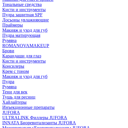
Тональные средства
Кисти и инструменты
Пудра защитная SPF
Лосьоны увлажняющие
Праймеры
Макияж и уход для губ
Пудра матирующая
Румяна
ROMANOVAMAKEUP
Брови
Карандаши для глаз
Кисти и инструменты
Консилеры
Крем с тоном
Макияж и уход для губ
Пудра
Румяна
Тени для век
Тушь для ресниц
Хайлайтеры
Инъекционные препараты
JUFORA
ULTRALINK Филлеры JUFORA
INNATA Биоревитализанты JUFORA
Мезопрепараты/Биоревитализанты JUFORA