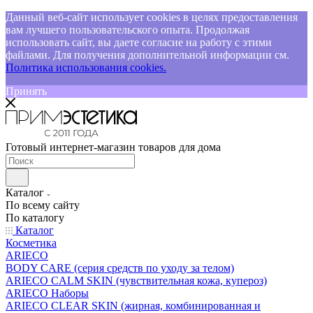
Данный веб-сайт использует cookies в целях предоставления
вам лучшего пользовательского опыта. Продолжая
использовать сайт, вы даете согласие на работу с этими
файлами. Для получения дополнительной информации см.
Политика использования cookies.
Принять
Готовый интернет-магазин товаров для дома
Каталог
По всему сайту
По каталогу
Каталог
Косметика
ARIECO
BODY CARE (серия средств по уходу за телом)
ARIECO CALM SKIN (чувствительная кожа, купероз)
ARIECO Наборы
ARIECO CLEAR SKIN (жирная, комбинированная и