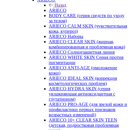
Назад
ARIECO
BODY CARE (серия средств по уходу
за телом)
ARIECO CALM SKIN (чувствительная
кожа, купероз)
ARIECO Наборы
ARIECO CLEAR SKIN (жирная,
комбинированная и проблемная кожа)
ARIECO Солнцезащитная линия
ARIECO WHITE SKIN Серия против
пигментации
ARIECO ANTI-AGE (омоложение
кожи)
ARIECO IDEAL SKIN (коррекция
косметологических проблем)
ARIECO HYDRA SKIN (серия
увлажняющая антиоксидантная с
глутатионом)
ARIECO PRO-AGE (для зрелой кожи и
профилактики первых признаков
возрастных изменений)
ARIECO 10+ CLEAR SKIN TEEN
(детская, подростковая проблемная