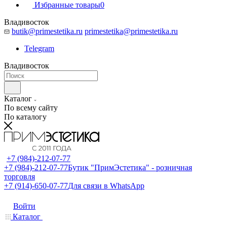
Избранные товары
0
Владивосток
butik@primestetika.ru
primestetika@primestetika.ru
Telegram
Владивосток
Каталог
По всему сайту
По каталогу
+7 (984)-212-07-77
+7 (984)-212-07-77
Бутик "ПримЭстетика" - розничная
торговля
+7 (914)-650-07-77
Для связи в WhatsApp
Войти
Каталог