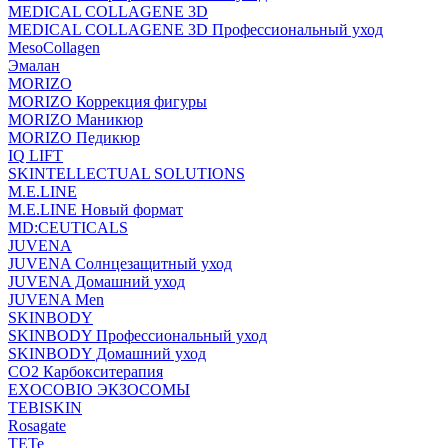
MEDICAL COLLAGENE 3D
MEDICAL COLLAGENE 3D Профессиональный уход
MesoCollagen
Эмалан
MORIZO
MORIZO Коррекция фигуры
MORIZO Маникюр
MORIZO Педикюр
IQ LIFT
SKINTELLECTUAL SOLUTIONS
M.E.LINE
M.E.LINE Новый формат
MD:CEUTICALS
JUVENA
JUVENA Солнцезащитный уход
JUVENA Домашний уход
JUVENA Men
SKINBODY
SKINBODY Профессиональный уход
SKINBODY Домашний уход
CO2 Карбокситерапия
EXOCOBIO ЭКЗОСОМЫ
TEBISKIN
Rosagate
TETe