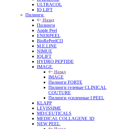
ULTRACOL
IQ LIFT
Пилинги
Назад
Пилинги
Apple Peel
ENERPEEL
BioRePeelCl3
M.E.LINE
NIMUE
IQLIFT
HYDRO PEPTIDE
IMAGE
Назад
IMAGE
Пилинги FORTE
Пилинги гелевые CLINICAL
COUTURE
Пилинги усиленные I PEEL
KLAPP
LEVISSIME
MD:CEUTICALS
MEDICAL COLLAGENE 3D
NEW PEEL
Назад