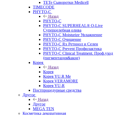
TETe Сыворотки Medicell
TIMECODE
PHYTO-C
Назад
PHYTO-C
PHYTO-C SUPERHEAL® O-Live
Суперцелебная олива
PHYTO-C Moisturize Увлажнение
PHYTO-C Очищение
PHYTO-C Rx Ретинол и Селен
PHYTO-C Prevent Профилактика
PHYTO-C Clinical Treatment. Проф.уход
(пигментация&акне)
Корея
Назад
Корея
Корея YU.R Me
Корея VERAMORE
Корея YU-R
Постпроцедурные средства
Другое
Назад
Другое
MEGA TEN
Косметика декоративная