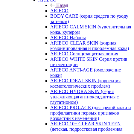
Назад
ARIECO
BODY CARE (серия средств по уходу
за телом)
ARIECO CALM SKIN (чувствительная
кожа, купероз)
ARIECO Наборы
ARIECO CLEAR SKIN (жирная,
комбинированная и проблемная кожа)
ARIECO Солнцезащитная линия
ARIECO WHITE SKIN Серия против
пигментации
ARIECO ANTI-AGE (омоложение
кожи)
ARIECO IDEAL SKIN (коррекция
косметологических проблем)
ARIECO HYDRA SKIN (серия
увлажняющая антиоксидантная с
глутатионом)
ARIECO PRO-AGE (для зрелой кожи и
профилактики первых признаков
возрастных изменений)
ARIECO 10+ CLEAR SKIN TEEN
(детская, подростковая проблемная