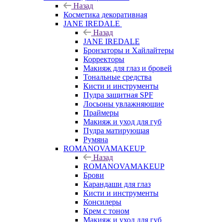
Назад
Косметика декоративная
JANE IREDALE
Назад
JANE IREDALE
Бронзаторы и Хайлайтеры
Корректоры
Макияж для глаз и бровей
Тональные средства
Кисти и инструменты
Пудра защитная SPF
Лосьоны увлажняющие
Праймеры
Макияж и уход для губ
Пудра матирующая
Румяна
ROMANOVAMAKEUP
Назад
ROMANOVAMAKEUP
Брови
Карандаши для глаз
Кисти и инструменты
Консилеры
Крем с тоном
Макияж и уход для губ