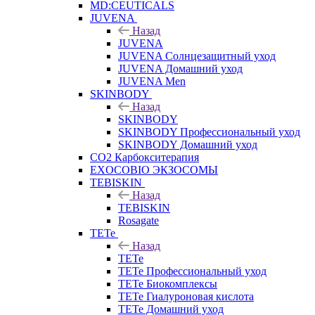
MD:CEUTICALS
JUVENA
Назад
JUVENA
JUVENA Солнцезащитный уход
JUVENA Домашний уход
JUVENA Men
SKINBODY
Назад
SKINBODY
SKINBODY Профессиональный уход
SKINBODY Домашний уход
CO2 Карбокситерапия
EXOCOBIO ЭКЗОСОМЫ
TEBISKIN
Назад
TEBISKIN
Rosagate
TETe
Назад
TETe
TETe Профессиональный уход
TETe Биокомплексы
TETe Гиалуроновая кислота
TETe Домашний уход