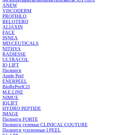
ANEW
VISCODERM
PROFHILO
BELOTERO
ALIAXIN
FACE
INNEA
MD:CEUTICALS
NITHYA
RADIESSE
ULTRACOL
IQ LIFT
Пилинги
Apple Peel
ENERPEEL
BioRePeelCl3
M.E.LINE
NIMUE
IQLIFT
HYDRO PEPTIDE
IMAGE
Пилинги FORTE
Пилинги гелевые CLINICAL COUTURE
Пилинги усиленные I PEEL