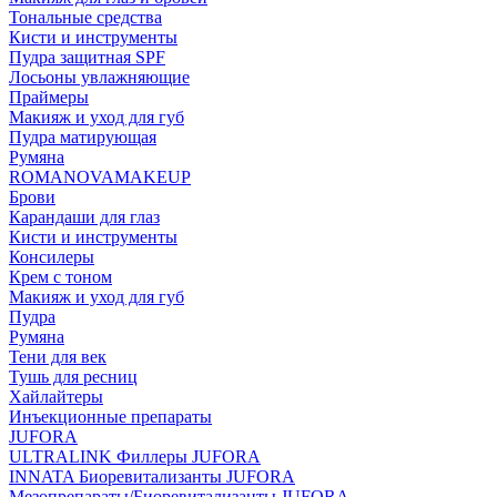
Тональные средства
Кисти и инструменты
Пудра защитная SPF
Лосьоны увлажняющие
Праймеры
Макияж и уход для губ
Пудра матирующая
Румяна
ROMANOVAMAKEUP
Брови
Карандаши для глаз
Кисти и инструменты
Консилеры
Крем с тоном
Макияж и уход для губ
Пудра
Румяна
Тени для век
Тушь для ресниц
Хайлайтеры
Инъекционные препараты
JUFORA
ULTRALINK Филлеры JUFORA
INNATA Биоревитализанты JUFORA
Мезопрепараты/Биоревитализанты JUFORA