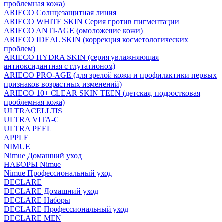
проблемная кожа)
ARIECO Солнцезащитная линия
ARIECO WHITE SKIN Серия против пигментации
ARIECO ANTI-AGE (омоложение кожи)
ARIECO IDEAL SKIN (коррекция косметологических
проблем)
ARIECO HYDRA SKIN (серия увлажняющая
антиоксидантная с глутатионом)
ARIECO PRO-AGE (для зрелой кожи и профилактики первых
признаков возрастных изменений)
ARIECO 10+ CLEAR SKIN TEEN (детская, подростковая
проблемная кожа)
ULTRACELLTIS
ULTRA VITA-C
ULTRA PEEL
APPLE
NIMUE
Nimue Домашний уход
НАБОРЫ Nimue
Nimue Профессиональный уход
DECLARE
DECLARE Домашний уход
DECLARE Наборы
DECLARE Профессиональный уход
DECLARE MEN