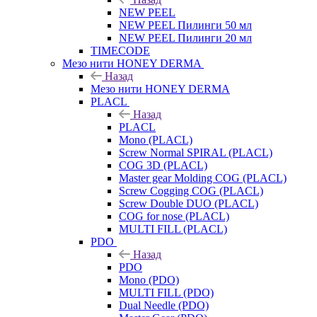
NEW PEEL
NEW PEEL Пилинги 50 мл
NEW PEEL Пилинги 20 мл
TIMECODE
Мезо нити HONEY DERMA
Назад
Мезо нити HONEY DERMA
PLACL
Назад
PLACL
Mono (PLACL)
Screw Normal SPIRAL (PLACL)
COG 3D (PLACL)
Master gear Molding COG (PLACL)
Screw Cogging COG (PLACL)
Screw Double DUO (PLACL)
COG for nose (PLACL)
MULTI FILL (PLACL)
PDO
Назад
PDO
Mono (PDO)
MULTI FILL (PDO)
Dual Needle (PDO)