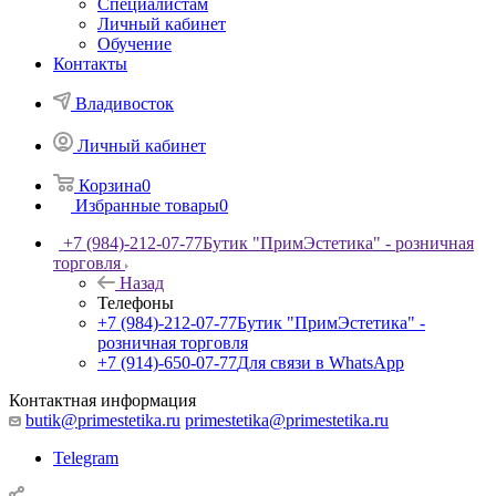
Специалистам
Личный кабинет
Обучение
Контакты
Владивосток
Личный кабинет
Корзина
0
Избранные товары
0
+7 (984)-212-07-77
Бутик "ПримЭстетика" - розничная
торговля
Назад
Телефоны
+7 (984)-212-07-77
Бутик "ПримЭстетика" -
розничная торговля
+7 (914)-650-07-77
Для связи в WhatsApp
Контактная информация
butik@primestetika.ru
primestetika@primestetika.ru
Telegram