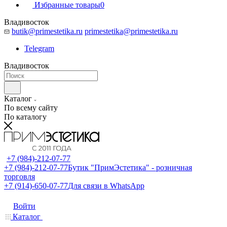
Избранные товары
0
Владивосток
butik@primestetika.ru
primestetika@primestetika.ru
Telegram
Владивосток
Каталог
По всему сайту
По каталогу
+7 (984)-212-07-77
+7 (984)-212-07-77
Бутик "ПримЭстетика" - розничная
торговля
+7 (914)-650-07-77
Для связи в WhatsApp
Войти
Каталог