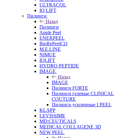
ULTRACOL
IQ LIFT
Пилинги
Назад
Пилинги
Apple Peel
ENERPEEL
BioRePeelCl3
M.E.LINE
NIMUE
IQLIFT
HYDRO PEPTIDE
IMAGE
Назад
IMAGE
Пилинги FORTE
Пилинги гелевые CLINICAL
COUTURE
Пилинги усиленные I PEEL
KLAPP
LEVISSIME
MD:CEUTICALS
MEDICAL COLLAGENE 3D
NEW PEEL
Назад