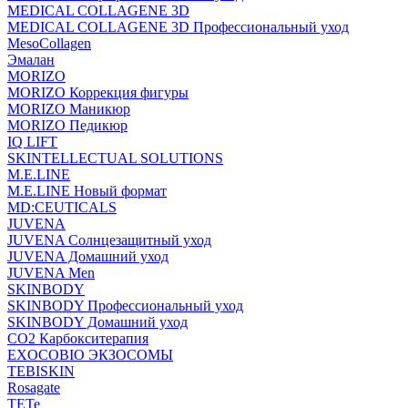
MEDICAL COLLAGENE 3D
MEDICAL COLLAGENE 3D Профессиональный уход
MesoCollagen
Эмалан
MORIZO
MORIZO Коррекция фигуры
MORIZO Маникюр
MORIZO Педикюр
IQ LIFT
SKINTELLECTUAL SOLUTIONS
M.E.LINE
M.E.LINE Новый формат
MD:CEUTICALS
JUVENA
JUVENA Солнцезащитный уход
JUVENA Домашний уход
JUVENA Men
SKINBODY
SKINBODY Профессиональный уход
SKINBODY Домашний уход
CO2 Карбокситерапия
EXOCOBIO ЭКЗОСОМЫ
TEBISKIN
Rosagate
TETe