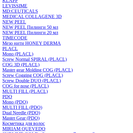
KLAPP
LEVISSIME
MD:CEUTICALS
MEDICAL COLLAGENE 3D
NEW PEEL
NEW PEEL Пилинги 50 мл
NEW PEEL Пилинги 20 мл
TIMECODE
Мезо нити HONEY DERMA
PLACL
Mono (PLACL)
Screw Normal SPIRAL (PLACL)
COG 3D (PLACL)
Master gear Molding COG (PLACL)
Screw Cogging COG (PLACL)
Screw Double DUO (PLACL)
COG for nose (PLACL)
MULTI FILL (PLACL)
PDO
Mono (PDO)
MULTI FILL (PDO)
Dual Needle (PDO)
Master Gear (PDO)
Косметика для волос
MIRIAM QUEVEDO