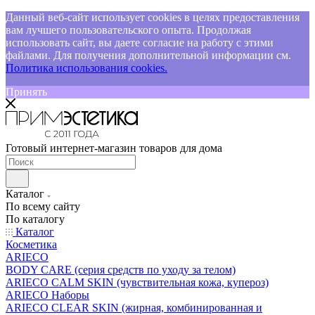
Данный веб-сайт использует cookies в целях предоставления
вам лучшего пользовательского опыта. Продолжая
использовать сайт, вы даете согласие на работу с этими
файлами. Для получения дополнительной информации см.
Политика использования cookies.
Принять
Готовый интернет-магазин товаров для дома
Каталог
По всему сайту
По каталогу
Каталог
Косметика
ARIECO
BODY CARE (серия средств по уходу за телом)
ARIECO CALM SKIN (чувствительная кожа, купероз)
ARIECO Наборы
ARIECO CLEAR SKIN (жирная, комбинированная и