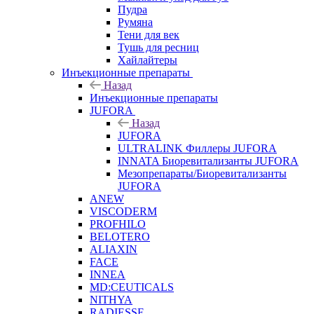
Пудра
Румяна
Тени для век
Тушь для ресниц
Хайлайтеры
Инъекционные препараты
Назад
Инъекционные препараты
JUFORA
Назад
JUFORA
ULTRALINK Филлеры JUFORA
INNATA Биоревитализанты JUFORA
Мезопрепараты/Биоревитализанты
JUFORA
ANEW
VISCODERM
PROFHILO
BELOTERO
ALIAXIN
FACE
INNEA
MD:CEUTICALS
NITHYA
RADIESSE