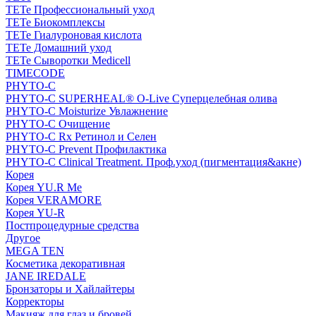
TETe Профессиональный уход
TETe Биокомплексы
TETe Гиалуроновая кислота
TETe Домашний уход
TETe Сыворотки Medicell
TIMECODE
PHYTO-C
PHYTO-C SUPERHEAL® O-Live Суперцелебная олива
PHYTO-C Moisturize Увлажнение
PHYTO-C Очищение
PHYTO-C Rx Ретинол и Селен
PHYTO-C Prevent Профилактика
PHYTO-C Clinical Treatment. Проф.уход (пигментация&акне)
Корея
Корея YU.R Me
Корея VERAMORE
Корея YU-R
Постпроцедурные средства
Другое
MEGA TEN
Косметика декоративная
JANE IREDALE
Бронзаторы и Хайлайтеры
Корректоры
Макияж для глаз и бровей