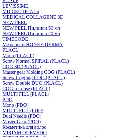
KLAPP
LEVISSIME
MD:CEUTICALS
MEDICAL COLLAGENE 3D
NEW PEEL
NEW PEEL Пилинги 50 мл
NEW PEEL Пилинги 20 мл
TIMECODE
Мезо нити HONEY DERMA
PLACL
Mono (PLACL)
Screw Normal SPIRAL (PLACL)
COG 3D (PLACL)
Master gear Molding COG (PLACL)
Screw Cogging COG (PLACL)
Screw Double DUO (PLACL)
COG for nose (PLACL)
MULTI FILL (PLACL)
PDO
Mono (PDO)
MULTI FILL (PDO)
Dual Needle (PDO)
Master Gear (PDO)
Косметика для волос
MIRIAM QUEVEDO