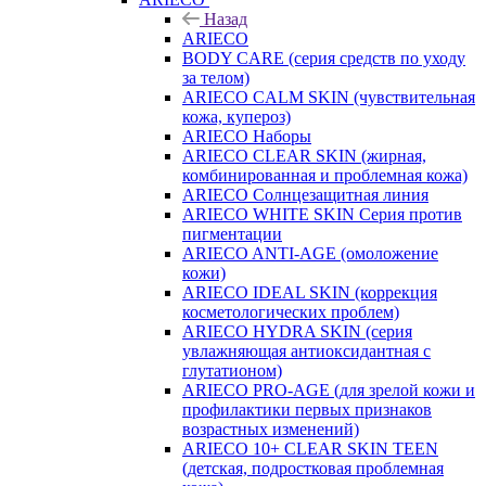
Назад
ARIECO
BODY CARE (серия средств по уходу
за телом)
ARIECO CALM SKIN (чувствительная
кожа, купероз)
ARIECO Наборы
ARIECO CLEAR SKIN (жирная,
комбинированная и проблемная кожа)
ARIECO Солнцезащитная линия
ARIECO WHITE SKIN Серия против
пигментации
ARIECO ANTI-AGE (омоложение
кожи)
ARIECO IDEAL SKIN (коррекция
косметологических проблем)
ARIECO HYDRA SKIN (серия
увлажняющая антиоксидантная с
глутатионом)
ARIECO PRO-AGE (для зрелой кожи и
профилактики первых признаков
возрастных изменений)
ARIECO 10+ CLEAR SKIN TEEN
(детская, подростковая проблемная