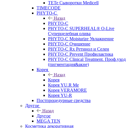
TETe Сыворотки Medicell
TIMECODE
PHYTO-C
Назад
PHYTO-C
PHYTO-C SUPERHEAL® O-Live
Суперцелебная олива
PHYTO-C Moisturize Увлажнение
PHYTO-C Очищение
PHYTO-C Rx Ретинол и Селен
PHYTO-C Prevent Профилактика
PHYTO-C Clinical Treatment. Проф.уход
(пигментация&акне)
Корея
Назад
Корея
Корея YU.R Me
Корея VERAMORE
Корея YU-R
Постпроцедурные средства
Другое
Назад
Другое
MEGA TEN
Косметика декоративная