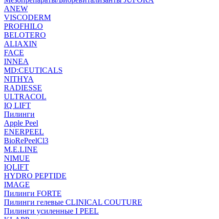
ANEW
VISCODERM
PROFHILO
BELOTERO
ALIAXIN
FACE
INNEA
MD:CEUTICALS
NITHYA
RADIESSE
ULTRACOL
IQ LIFT
Пилинги
Apple Peel
ENERPEEL
BioRePeelCl3
M.E.LINE
NIMUE
IQLIFT
HYDRO PEPTIDE
IMAGE
Пилинги FORTE
Пилинги гелевые CLINICAL COUTURE
Пилинги усиленные I PEEL