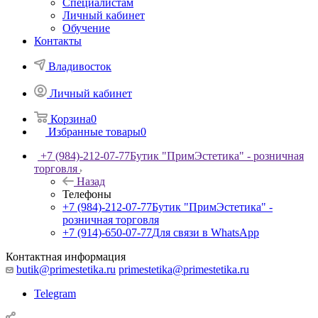
Специалистам
Личный кабинет
Обучение
Контакты
Владивосток
Личный кабинет
Корзина
0
Избранные товары
0
+7 (984)-212-07-77
Бутик "ПримЭстетика" - розничная
торговля
Назад
Телефоны
+7 (984)-212-07-77
Бутик "ПримЭстетика" -
розничная торговля
+7 (914)-650-07-77
Для связи в WhatsApp
Контактная информация
butik@primestetika.ru
primestetika@primestetika.ru
Telegram