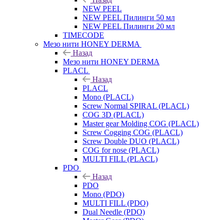
NEW PEEL
NEW PEEL Пилинги 50 мл
NEW PEEL Пилинги 20 мл
TIMECODE
Мезо нити HONEY DERMA
Назад
Мезо нити HONEY DERMA
PLACL
Назад
PLACL
Mono (PLACL)
Screw Normal SPIRAL (PLACL)
COG 3D (PLACL)
Master gear Molding COG (PLACL)
Screw Cogging COG (PLACL)
Screw Double DUO (PLACL)
COG for nose (PLACL)
MULTI FILL (PLACL)
PDO
Назад
PDO
Mono (PDO)
MULTI FILL (PDO)
Dual Needle (PDO)