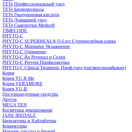
TETe Профессиональный уход
TETe Биокомплексы
TETe Гиалуроновая кислота
TETe Домашний уход
TETe Сыворотки Medicell
TIMECODE
PHYTO-C
PHYTO-C SUPERHEAL® O-Live Суперцелебная олива
PHYTO-C Moisturize Увлажнение
PHYTO-C Очищение
PHYTO-C Rx Ретинол и Селен
PHYTO-C Prevent Профилактика
PHYTO-C Clinical Treatment. Проф.уход (пигментация&акне)
Корея
Корея YU.R Me
Корея VERAMORE
Корея YU-R
Постпроцедурные средства
Другое
MEGA TEN
Косметика декоративная
JANE IREDALE
Бронзаторы и Хайлайтеры
Корректоры
Макияж для глаз и бровей