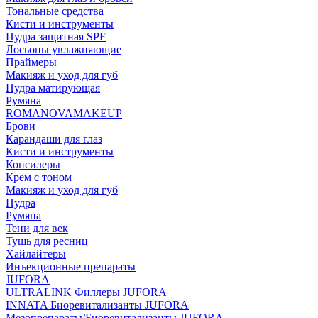
Тональные средства
Кисти и инструменты
Пудра защитная SPF
Лосьоны увлажняющие
Праймеры
Макияж и уход для губ
Пудра матирующая
Румяна
ROMANOVAMAKEUP
Брови
Карандаши для глаз
Кисти и инструменты
Консилеры
Крем с тоном
Макияж и уход для губ
Пудра
Румяна
Тени для век
Тушь для ресниц
Хайлайтеры
Инъекционные препараты
JUFORA
ULTRALINK Филлеры JUFORA
INNATA Биоревитализанты JUFORA
Мезопрепараты/Биоревитализанты JUFORA