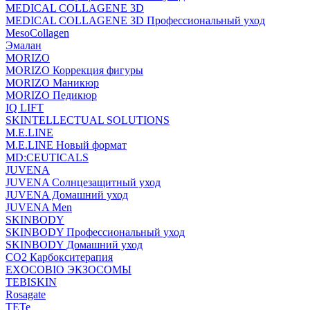
MEDICAL COLLAGENE 3D
MEDICAL COLLAGENE 3D Профессиональный уход
MesoCollagen
Эмалан
MORIZO
MORIZO Коррекция фигуры
MORIZO Маникюр
MORIZO Педикюр
IQ LIFT
SKINTELLECTUAL SOLUTIONS
M.E.LINE
M.E.LINE Новый формат
MD:CEUTICALS
JUVENA
JUVENA Солнцезащитный уход
JUVENA Домашний уход
JUVENA Men
SKINBODY
SKINBODY Профессиональный уход
SKINBODY Домашний уход
CO2 Карбокситерапия
EXOCOBIO ЭКЗОСОМЫ
TEBISKIN
Rosagate
TETe