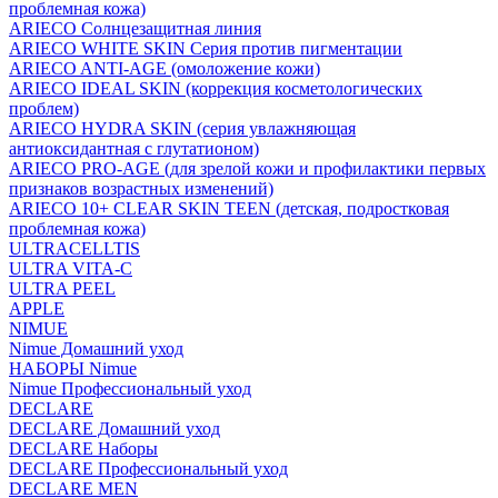
проблемная кожа)
ARIECO Солнцезащитная линия
ARIECO WHITE SKIN Серия против пигментации
ARIECO ANTI-AGE (омоложение кожи)
ARIECO IDEAL SKIN (коррекция косметологических
проблем)
ARIECO HYDRA SKIN (серия увлажняющая
антиоксидантная с глутатионом)
ARIECO PRO-AGE (для зрелой кожи и профилактики первых
признаков возрастных изменений)
ARIECO 10+ CLEAR SKIN TEEN (детская, подростковая
проблемная кожа)
ULTRACELLTIS
ULTRA VITA-C
ULTRA PEEL
APPLE
NIMUE
Nimue Домашний уход
НАБОРЫ Nimue
Nimue Профессиональный уход
DECLARE
DECLARE Домашний уход
DECLARE Наборы
DECLARE Профессиональный уход
DECLARE MEN