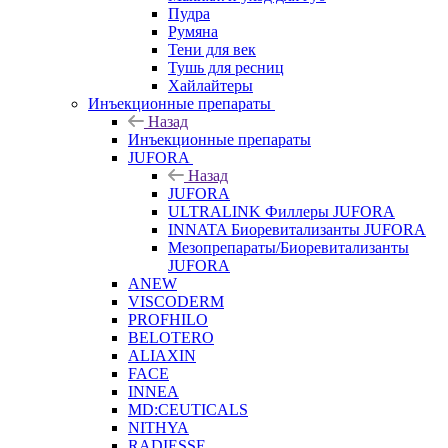
Пудра
Румяна
Тени для век
Тушь для ресниц
Хайлайтеры
Инъекционные препараты
Назад
Инъекционные препараты
JUFORA
Назад
JUFORA
ULTRALINK Филлеры JUFORA
INNATA Биоревитализанты JUFORA
Мезопрепараты/Биоревитализанты
JUFORA
ANEW
VISCODERM
PROFHILO
BELOTERO
ALIAXIN
FACE
INNEA
MD:CEUTICALS
NITHYA
RADIESSE