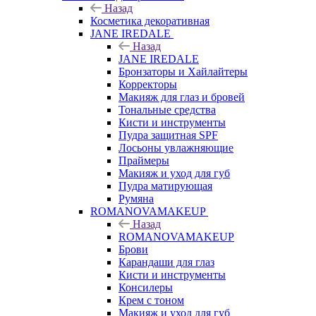
Назад
Косметика декоративная
JANE IREDALE
Назад
JANE IREDALE
Бронзаторы и Хайлайтеры
Корректоры
Макияж для глаз и бровей
Тональные средства
Кисти и инструменты
Пудра защитная SPF
Лосьоны увлажняющие
Праймеры
Макияж и уход для губ
Пудра матирующая
Румяна
ROMANOVAMAKEUP
Назад
ROMANOVAMAKEUP
Брови
Карандаши для глаз
Кисти и инструменты
Консилеры
Крем с тоном
Макияж и уход для губ