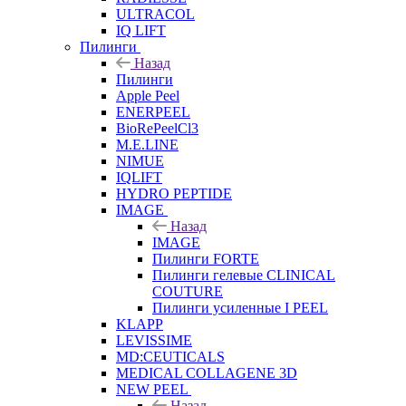
ULTRACOL
IQ LIFT
Пилинги
Назад
Пилинги
Apple Peel
ENERPEEL
BioRePeelCl3
M.E.LINE
NIMUE
IQLIFT
HYDRO PEPTIDE
IMAGE
Назад
IMAGE
Пилинги FORTE
Пилинги гелевые CLINICAL
COUTURE
Пилинги усиленные I PEEL
KLAPP
LEVISSIME
MD:CEUTICALS
MEDICAL COLLAGENE 3D
NEW PEEL
Назад