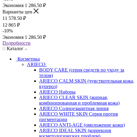
Экономия
1 286.50
₽
Варианты цен
11 578.50
₽
12 865
₽
-
10
%
Экономия
1 286.50
₽
Подробности
Каталог
Косметика
ARIECO
BODY CARE (серия средств по уходу за
телом)
ARIECO CALM SKIN (чувствительная кожа,
купероз)
ARIECO Наборы
ARIECO CLEAR SKIN (жирная,
комбинированная и проблемная кожа)
ARIECO Солнцезащитная линия
ARIECO WHITE SKIN Серия против
пигментации
ARIECO ANTI-AGE (омоложение кожи)
ARIECO IDEAL SKIN (коррекция
косметологических проблем)