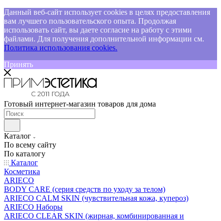
Данный веб-сайт использует cookies в целях предоставления
вам лучшего пользовательского опыта. Продолжая
использовать сайт, вы даете согласие на работу с этими
файлами. Для получения дополнительной информации см.
Политика использования cookies.
Принять
Готовый интернет-магазин товаров для дома
Каталог
По всему сайту
По каталогу
Каталог
Косметика
ARIECO
BODY CARE (серия средств по уходу за телом)
ARIECO CALM SKIN (чувствительная кожа, купероз)
ARIECO Наборы
ARIECO CLEAR SKIN (жирная, комбинированная и