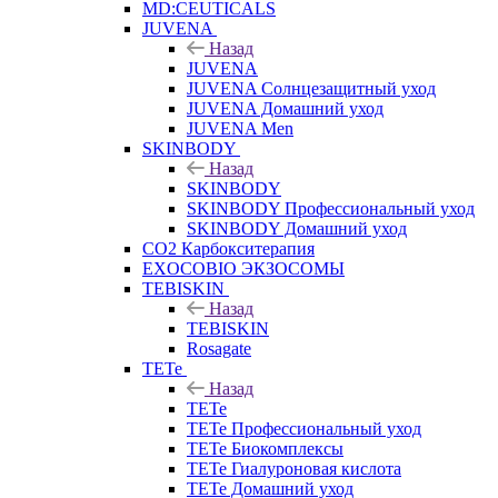
MD:CEUTICALS
JUVENA
Назад
JUVENA
JUVENA Солнцезащитный уход
JUVENA Домашний уход
JUVENA Men
SKINBODY
Назад
SKINBODY
SKINBODY Профессиональный уход
SKINBODY Домашний уход
CO2 Карбокситерапия
EXOCOBIO ЭКЗОСОМЫ
TEBISKIN
Назад
TEBISKIN
Rosagate
TETe
Назад
TETe
TETe Профессиональный уход
TETe Биокомплексы
TETe Гиалуроновая кислота
TETe Домашний уход