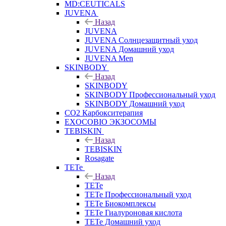
MD:CEUTICALS
JUVENA
Назад
JUVENA
JUVENA Солнцезащитный уход
JUVENA Домашний уход
JUVENA Men
SKINBODY
Назад
SKINBODY
SKINBODY Профессиональный уход
SKINBODY Домашний уход
CO2 Карбокситерапия
EXOCOBIO ЭКЗОСОМЫ
TEBISKIN
Назад
TEBISKIN
Rosagate
TETe
Назад
TETe
TETe Профессиональный уход
TETe Биокомплексы
TETe Гиалуроновая кислота
TETe Домашний уход