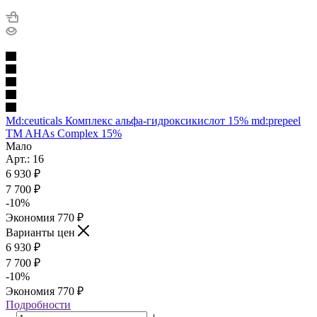
Md:ceuticals Комплекс альфа-гидроксикислот 15% md:prepeel
TM AHAs Complex 15%
Мало
Арт.: 16
6 930
₽
7 700
₽
-
10
%
Экономия
770
₽
Варианты цен
6 930
₽
7 700
₽
-
10
%
Экономия
770
₽
Подробности