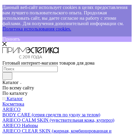
Данный веб-сайт использует cookies в целях предоставления
вам лучшего пользовательского опыта. Продолжая
использовать сайт, вы даете согласие на работу с этими
файлами. Для получения дополнительной информации см.
Политика использования cookies.
Принять
Готовый интернет-магазин товаров для дома
Каталог
По всему сайту
По каталогу
Каталог
Косметика
ARIECO
BODY CARE (серия средств по уходу за телом)
ARIECO CALM SKIN (чувствительная кожа, купероз)
ARIECO Наборы
ARIECO CLEAR SKIN (жирная, комбинированная и