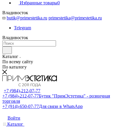
Избранные товары
0
Владивосток
butik@primestetika.ru
primestetika@primestetika.ru
Telegram
Владивосток
Каталог
По всему сайту
По каталогу
+7 (984)-212-07-77
+7 (984)-212-07-77
Бутик "ПримЭстетика" - розничная
торговля
+7 (914)-650-07-77
Для связи в WhatsApp
Войти
Каталог