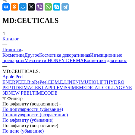
MD:CEUTICALS
4
Каталог
—
Пилинги
Косметика
Другое
Косметика декоративная
Инъекционные
препараты
Мезо нити HONEY DERMA
Косметика для волос
—
MD:CEUTICALS
Apple Peel
ENERPEEL
BioRePeelCl3
M.E.LINE
NIMUE
IQLIFT
HYDRO
PEPTIDE
IMAGE
KLAPP
LEVISSIME
MEDICAL COLLAGENE
3D
NEW PEEL
TIMECODE
Фильтр
По алфавиту (возрастание)
По популярности (убывание)
По популярности (возрастание)
По алфавиту (убывание)
По алфавиту (возрастание)
По цене (убывание)