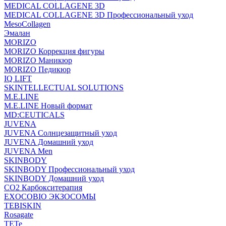
MEDICAL COLLAGENE 3D
MEDICAL COLLAGENE 3D Профессиональный уход
MesoCollagen
Эмалан
MORIZO
MORIZO Коррекция фигуры
MORIZO Маникюр
MORIZO Педикюр
IQ LIFT
SKINTELLECTUAL SOLUTIONS
M.E.LINE
M.E.LINE Новый формат
MD:CEUTICALS
JUVENA
JUVENA Солнцезащитный уход
JUVENA Домашний уход
JUVENA Men
SKINBODY
SKINBODY Профессиональный уход
SKINBODY Домашний уход
CO2 Карбокситерапия
EXOCOBIO ЭКЗОСОМЫ
TEBISKIN
Rosagate
TETe