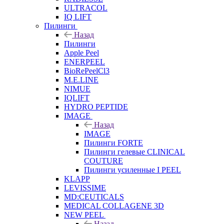
ULTRACOL
IQ LIFT
Пилинги
Назад
Пилинги
Apple Peel
ENERPEEL
BioRePeelCl3
M.E.LINE
NIMUE
IQLIFT
HYDRO PEPTIDE
IMAGE
Назад
IMAGE
Пилинги FORTE
Пилинги гелевые CLINICAL
COUTURE
Пилинги усиленные I PEEL
KLAPP
LEVISSIME
MD:CEUTICALS
MEDICAL COLLAGENE 3D
NEW PEEL
Назад