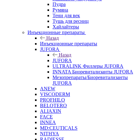
Пудра
Румяна
Тени для век
Тушь для ресниц
Хайлайтеры
Инъекционные препараты
Назад
Инъекционные препараты
JUFORA
Назад
JUFORA
ULTRALINK Филлеры JUFORA
INNATA Биоревитализанты JUFORA
Мезопрепараты/Биоревитализанты
JUFORA
ANEW
VISCODERM
PROFHILO
BELOTERO
ALIAXIN
FACE
INNEA
MD:CEUTICALS
NITHYA
RADIESSE