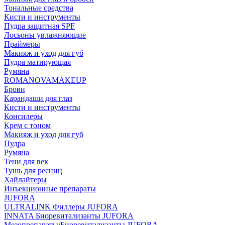
Тональные средства
Кисти и инструменты
Пудра защитная SPF
Лосьоны увлажняющие
Праймеры
Макияж и уход для губ
Пудра матирующая
Румяна
ROMANOVAMAKEUP
Брови
Карандаши для глаз
Кисти и инструменты
Консилеры
Крем с тоном
Макияж и уход для губ
Пудра
Румяна
Тени для век
Тушь для ресниц
Хайлайтеры
Инъекционные препараты
JUFORA
ULTRALINK Филлеры JUFORA
INNATA Биоревитализанты JUFORA
Мезопрепараты/Биоревитализанты JUFORA