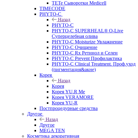
TETe Сыворотки Medicell
TIMECODE
PHYTO-C
Назад
PHYTO-C
PHYTO-C SUPERHEAL® O-Live
Суперцелебная олива
PHYTO-C Moisturize Увлажнение
PHYTO-C Очищение
PHYTO-C Rx Ретинол и Селен
PHYTO-C Prevent Профилактика
PHYTO-C Clinical Treatment. Проф.уход
(пигментация&акне)
Корея
Назад
Корея
Корея YU.R Me
Корея VERAMORE
Корея YU-R
Постпроцедурные средства
Другое
Назад
Другое
MEGA TEN
Косметика декоративная