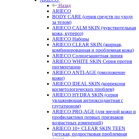
Назад
ARIECO
BODY CARE (серия средств по уходу
за телом)
ARIECO CALM SKIN (чувствительная
кожа, купероз)
ARIECO Наборы
ARIECO CLEAR SKIN (жирная,
комбинированная и проблемная кожа)
ARIECO Солнцезащитная линия
ARIECO WHITE SKIN Серия против
пигментации
ARIECO ANTI-AGE (омоложение
кожи)
ARIECO IDEAL SKIN (коррекция
косметологических проблем)
ARIECO HYDRA SKIN (серия
увлажняющая антиоксидантная с
глутатионом)
ARIECO PRO-AGE (для зрелой кожи и
профилактики первых признаков
возрастных изменений)
ARIECO 10+ CLEAR SKIN TEEN
(детская, подростковая проблемная