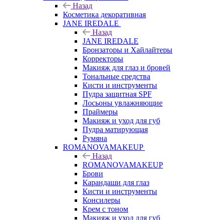
Назад
Косметика декоративная
JANE IREDALE
Назад
JANE IREDALE
Бронзаторы и Хайлайтеры
Корректоры
Макияж для глаз и бровей
Тональные средства
Кисти и инструменты
Пудра защитная SPF
Лосьоны увлажняющие
Праймеры
Макияж и уход для губ
Пудра матирующая
Румяна
ROMANOVAMAKEUP
Назад
ROMANOVAMAKEUP
Брови
Карандаши для глаз
Кисти и инструменты
Консилеры
Крем с тоном
Макияж и уход для губ