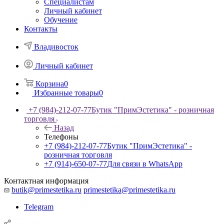
Специалистам
Личный кабинет
Обучение
Контакты
Владивосток
Личный кабинет
Корзина
0
Избранные товары
0
+7 (984)-212-07-77
Бутик "ПримЭстетика" - розничная
торговля
Назад
Телефоны
+7 (984)-212-07-77
Бутик "ПримЭстетика" -
розничная торговля
+7 (914)-650-07-77
Для связи в WhatsApp
Контактная информация
butik@primestetika.ru
primestetika@primestetika.ru
Telegram