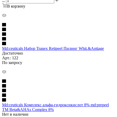
В корзину
Md:ceuticals Набор Tranex Retipeel Пилинг Whit.&Antiage
Достаточно
Арт.: 122
По запросу
Md:ceuticals Комплекс альфа-гидроксикислот 8% md:prepeel
TM Beta&AHAs Complex 8%
Нет в наличии