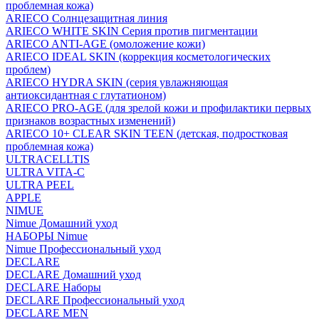
проблемная кожа)
ARIECO Солнцезащитная линия
ARIECO WHITE SKIN Серия против пигментации
ARIECO ANTI-AGE (омоложение кожи)
ARIECO IDEAL SKIN (коррекция косметологических
проблем)
ARIECO HYDRA SKIN (серия увлажняющая
антиоксидантная с глутатионом)
ARIECO PRO-AGE (для зрелой кожи и профилактики первых
признаков возрастных изменений)
ARIECO 10+ CLEAR SKIN TEEN (детская, подростковая
проблемная кожа)
ULTRACELLTIS
ULTRA VITA-C
ULTRA PEEL
APPLE
NIMUE
Nimue Домашний уход
НАБОРЫ Nimue
Nimue Профессиональный уход
DECLARE
DECLARE Домашний уход
DECLARE Наборы
DECLARE Профессиональный уход
DECLARE MEN