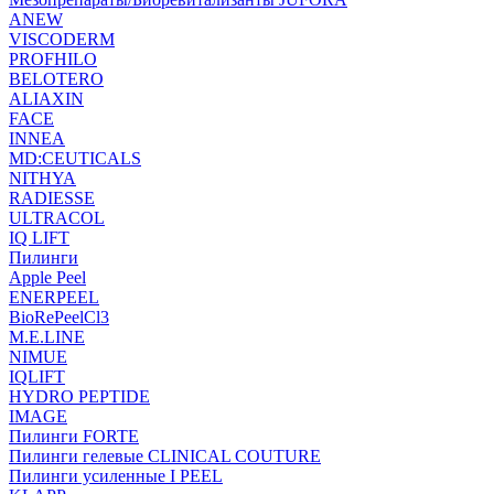
ANEW
VISCODERM
PROFHILO
BELOTERO
ALIAXIN
FACE
INNEA
MD:CEUTICALS
NITHYA
RADIESSE
ULTRACOL
IQ LIFT
Пилинги
Apple Peel
ENERPEEL
BioRePeelCl3
M.E.LINE
NIMUE
IQLIFT
HYDRO PEPTIDE
IMAGE
Пилинги FORTE
Пилинги гелевые CLINICAL COUTURE
Пилинги усиленные I PEEL