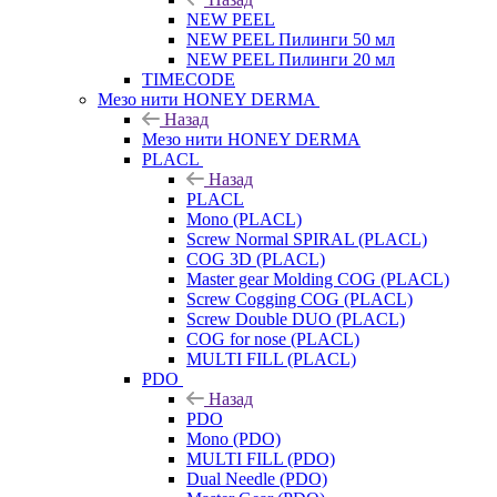
NEW PEEL
NEW PEEL Пилинги 50 мл
NEW PEEL Пилинги 20 мл
TIMECODE
Мезо нити HONEY DERMA
Назад
Мезо нити HONEY DERMA
PLACL
Назад
PLACL
Mono (PLACL)
Screw Normal SPIRAL (PLACL)
COG 3D (PLACL)
Master gear Molding COG (PLACL)
Screw Cogging COG (PLACL)
Screw Double DUO (PLACL)
COG for nose (PLACL)
MULTI FILL (PLACL)
PDO
Назад
PDO
Mono (PDO)
MULTI FILL (PDO)
Dual Needle (PDO)