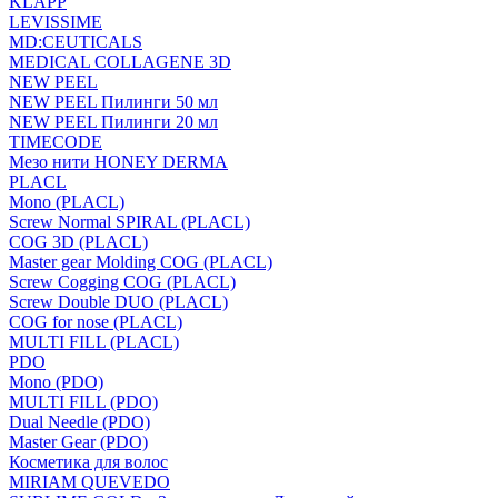
KLAPP
LEVISSIME
MD:CEUTICALS
MEDICAL COLLAGENE 3D
NEW PEEL
NEW PEEL Пилинги 50 мл
NEW PEEL Пилинги 20 мл
TIMECODE
Мезо нити HONEY DERMA
PLACL
Mono (PLACL)
Screw Normal SPIRAL (PLACL)
COG 3D (PLACL)
Master gear Molding COG (PLACL)
Screw Cogging COG (PLACL)
Screw Double DUO (PLACL)
COG for nose (PLACL)
MULTI FILL (PLACL)
PDO
Mono (PDO)
MULTI FILL (PDO)
Dual Needle (PDO)
Master Gear (PDO)
Косметика для волос
MIRIAM QUEVEDO