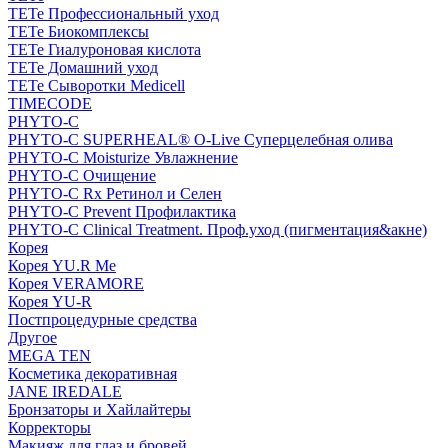
TETe Профессиональный уход
TETe Биокомплексы
TETe Гиалуроновая кислота
TETe Домашний уход
TETe Сыворотки Medicell
TIMECODE
PHYTO-C
PHYTO-C SUPERHEAL® O-Live Суперцелебная олива
PHYTO-C Moisturize Увлажнение
PHYTO-C Очищение
PHYTO-C Rx Ретинол и Селен
PHYTO-C Prevent Профилактика
PHYTO-C Clinical Treatment. Проф.уход (пигментация&акне)
Корея
Корея YU.R Me
Корея VERAMORE
Корея YU-R
Постпроцедурные средства
Другое
MEGA TEN
Косметика декоративная
JANE IREDALE
Бронзаторы и Хайлайтеры
Корректоры
Макияж для глаз и бровей