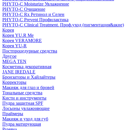
PHYTO-C Moisturize Увлажнение
PHYTO-C Очищение
PHYTO-C Rx Ретинол и Селен
PHYTO-C Prevent Профилактика
PHYTO-C Clinical Treatment. Проф.уход (пигментация&акне)
Корея
Корея YU.R Me
Корея VERAMORE
Корея YU-R
Постпроцедурные средства
Другое
MEGA TEN
Косметика декоративная
JANE IREDALE
Бронзаторы и Хайлайтеры
Корректоры
Макияж для глаз и бровей
Тональные средства
Кисти и инструменты
Пудра защитная SPF
Лосьоны увлажняющие
Праймеры
Макияж и уход для губ
Пудра матирующая
Румяна