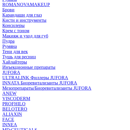
ROMANOVAMAKEUP
Брови
Карандаши для глаз
Кисти и инструменты
Консилеры
Крем с тоном
Макияж и уход для губ
Пудра
Румяна
Тени для век
Тушь для ресниц
Хайлайтеры
Инъекционные препараты
JUFORA
ULTRALINK Филлеры JUFORA
INNATA Биоревитализанты JUFORA
Мезопрепараты/Биоревитализанты JUFORA
ANEW
VISCODERM
PROFHILO
BELOTERO
ALIAXIN
FACE
INNEA
MD:CEUTICALS