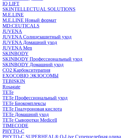
IQ LIFT
SKINTELLECTUAL SOLUTIONS
M.E.LINE
M.E.LINE Новый формат
MD:CEUTICALS
JUVENA
JUVENA Солнцезащитный уход
JUVENA Домашний уход
JUVENA Men
SKINBODY
SKINBODY Профессиональный уход
SKINBODY Домашний уход
CO2 Карбокситерапия
EXOCOBIO ЭКЗОСОМЫ
TEBISKIN
Rosagate
TETe
TETe Профессиональный уход
TETe Биокомплексы
TETe Гиалуроновая кислота
TETe Домашний уход
TETe Сыворотки Medicell
TIMECODE
PHYTO-C
PHYTO-C SUPERHEAL® O-Live Суперцелебная олива