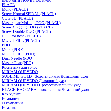
Мезо нити HONEY DERMA
PLACL
Mono (PLACL)
Screw Normal SPIRAL (PLACL)
COG 3D (PLACL)
Master gear Molding COG (PLACL)
Screw Cogging COG (PLACL)
Screw Double DUO (PLACL)
COG for nose (PLACL)
MULTI FILL (PLACL)
PDO
Mono (PDO)
MULTI FILL (PDO)
Dual Needle (PDO)
Master Gear (PDO)
Косметика для волос
MIRIAM QUEVEDO
SUBLIME GOLD - Золотая линия Домашний уход
MIRIAM QUEVEDO Домашний уход
MIRIAM QUEVEDO Профессиональный уход
BLACK BACCARA - новая линия Домашний уход
Как купить
Компания
О компании
Команда