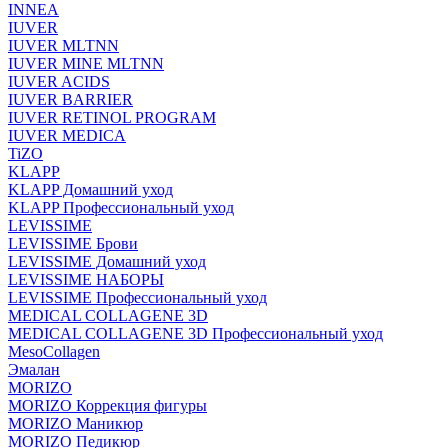
INNEA
IUVER
IUVER MLTNN
IUVER MINE MLTNN
IUVER ACIDS
IUVER BARRIER
IUVER RETINOL PROGRAM
IUVER MEDICA
TiZO
KLAPP
KLAPP Домашний уход
KLAPP Профессиональный уход
LEVISSIME
LEVISSIME Брови
LEVISSIME Домашний уход
LEVISSIME НАБОРЫ
LEVISSIME Профессиональный уход
MEDICAL COLLAGENE 3D
MEDICAL COLLAGENE 3D Профессиональный уход
MesoCollagen
Эмалан
MORIZO
MORIZO Коррекция фигуры
MORIZO Маникюр
MORIZO Педикюр