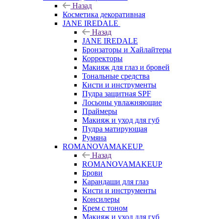
Назад
Косметика декоративная
JANE IREDALE
Назад
JANE IREDALE
Бронзаторы и Хайлайтеры
Корректоры
Макияж для глаз и бровей
Тональные средства
Кисти и инструменты
Пудра защитная SPF
Лосьоны увлажняющие
Праймеры
Макияж и уход для губ
Пудра матирующая
Румяна
ROMANOVAMAKEUP
Назад
ROMANOVAMAKEUP
Брови
Карандаши для глаз
Кисти и инструменты
Консилеры
Крем с тоном
Макияж и уход для губ