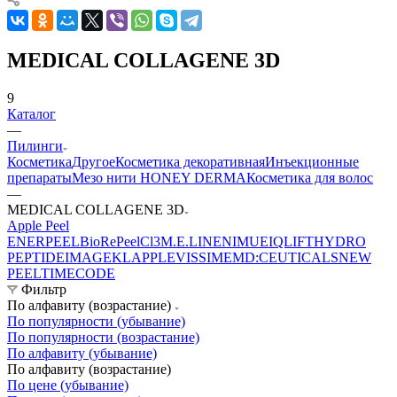
MEDICAL COLLAGENE 3D
9
Каталог
—
Пилинги
Косметика
Другое
Косметика декоративная
Инъекционные
препараты
Мезо нити HONEY DERMA
Косметика для волос
—
MEDICAL COLLAGENE 3D
Apple Peel
ENERPEEL
BioRePeelCl3
M.E.LINE
NIMUE
IQLIFT
HYDRO
PEPTIDE
IMAGE
KLAPP
LEVISSIME
MD:CEUTICALS
NEW
PEEL
TIMECODE
Фильтр
По алфавиту (возрастание)
По популярности (убывание)
По популярности (возрастание)
По алфавиту (убывание)
По алфавиту (возрастание)
По цене (убывание)