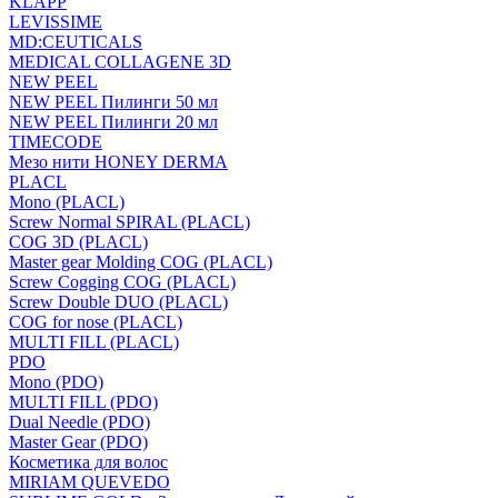
KLAPP
LEVISSIME
MD:CEUTICALS
MEDICAL COLLAGENE 3D
NEW PEEL
NEW PEEL Пилинги 50 мл
NEW PEEL Пилинги 20 мл
TIMECODE
Мезо нити HONEY DERMA
PLACL
Mono (PLACL)
Screw Normal SPIRAL (PLACL)
COG 3D (PLACL)
Master gear Molding COG (PLACL)
Screw Cogging COG (PLACL)
Screw Double DUO (PLACL)
COG for nose (PLACL)
MULTI FILL (PLACL)
PDO
Mono (PDO)
MULTI FILL (PDO)
Dual Needle (PDO)
Master Gear (PDO)
Косметика для волос
MIRIAM QUEVEDO