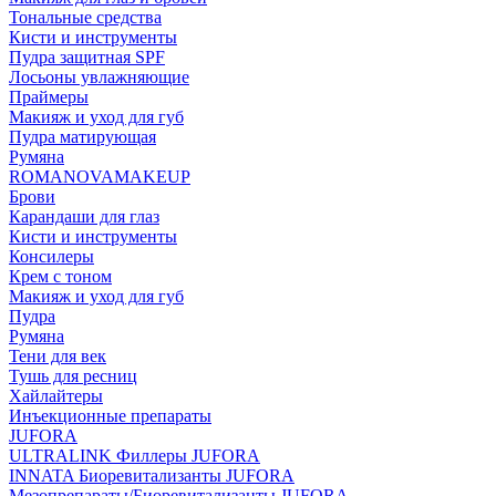
Тональные средства
Кисти и инструменты
Пудра защитная SPF
Лосьоны увлажняющие
Праймеры
Макияж и уход для губ
Пудра матирующая
Румяна
ROMANOVAMAKEUP
Брови
Карандаши для глаз
Кисти и инструменты
Консилеры
Крем с тоном
Макияж и уход для губ
Пудра
Румяна
Тени для век
Тушь для ресниц
Хайлайтеры
Инъекционные препараты
JUFORA
ULTRALINK Филлеры JUFORA
INNATA Биоревитализанты JUFORA
Мезопрепараты/Биоревитализанты JUFORA