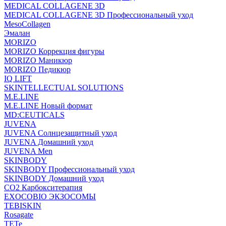
MEDICAL COLLAGENE 3D
MEDICAL COLLAGENE 3D Профессиональный уход
MesoCollagen
Эмалан
MORIZO
MORIZO Коррекция фигуры
MORIZO Маникюр
MORIZO Педикюр
IQ LIFT
SKINTELLECTUAL SOLUTIONS
M.E.LINE
M.E.LINE Новый формат
MD:CEUTICALS
JUVENA
JUVENA Солнцезащитный уход
JUVENA Домашний уход
JUVENA Men
SKINBODY
SKINBODY Профессиональный уход
SKINBODY Домашний уход
CO2 Карбокситерапия
EXOCOBIO ЭКЗОСОМЫ
TEBISKIN
Rosagate
TETe