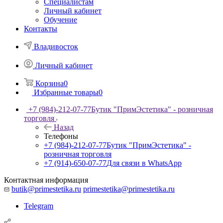
Специалистам
Личный кабинет
Обучение
Контакты
Владивосток
Личный кабинет
Корзина
0
Избранные товары
0
+7 (984)-212-07-77
Бутик "ПримЭстетика" - розничная
торговля
Назад
Телефоны
+7 (984)-212-07-77
Бутик "ПримЭстетика" -
розничная торговля
+7 (914)-650-07-77
Для связи в WhatsApp
Контактная информация
butik@primestetika.ru
primestetika@primestetika.ru
Telegram