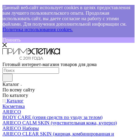
Данный веб-сайт использует cookies в целях предоставления
вам лучшего пользовательского опыта. Продолжая
использовать сайт, вы даете согласие на работу с этими
файлами. Для получения дополнительной информации см.
Политика использования cookies.
Принять
Готовый интернет-магазин товаров для дома
Каталог
По всему сайту
По каталогу
Каталог
Косметика
ARIECO
BODY CARE (серия средств по уходу за телом)
ARIECO CALM SKIN (чувствительная кожа, купероз)
ARIECO Наборы
ARIECO CLEAR SKIN (жирная, комбинированная и