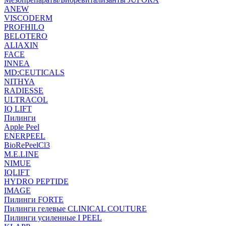
ANEW
VISCODERM
PROFHILO
BELOTERO
ALIAXIN
FACE
INNEA
MD:CEUTICALS
NITHYA
RADIESSE
ULTRACOL
IQ LIFT
Пилинги
Apple Peel
ENERPEEL
BioRePeelCl3
M.E.LINE
NIMUE
IQLIFT
HYDRO PEPTIDE
IMAGE
Пилинги FORTE
Пилинги гелевые CLINICAL COUTURE
Пилинги усиленные I PEEL