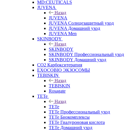
MD:CEUTICALS
JUVENA
Назад
JUVENA
JUVENA Солнцезащитный уход
JUVENA Домашний уход
JUVENA Men
SKINBODY
Назад
SKINBODY
SKINBODY Профессиональный уход
SKINBODY Домашний уход
CO2 Карбокситерапия
EXOCOBIO ЭКЗОСОМЫ
TEBISKIN
Назад
TEBISKIN
Rosagate
TETe
Назад
TETe
TETe Профессиональный уход
TETe Биокомплексы
TETe Гиалуроновая кислота
TETe Домашний уход