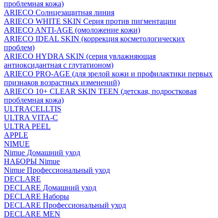
проблемная кожа)
ARIECO Солнцезащитная линия
ARIECO WHITE SKIN Серия против пигментации
ARIECO ANTI-AGE (омоложение кожи)
ARIECO IDEAL SKIN (коррекция косметологических
проблем)
ARIECO HYDRA SKIN (серия увлажняющая
антиоксидантная с глутатионом)
ARIECO PRO-AGE (для зрелой кожи и профилактики первых
признаков возрастных изменений)
ARIECO 10+ CLEAR SKIN TEEN (детская, подростковая
проблемная кожа)
ULTRACELLTIS
ULTRA VITA-C
ULTRA PEEL
APPLE
NIMUE
Nimue Домашний уход
НАБОРЫ Nimue
Nimue Профессиональный уход
DECLARE
DECLARE Домашний уход
DECLARE Наборы
DECLARE Профессиональный уход
DECLARE MEN