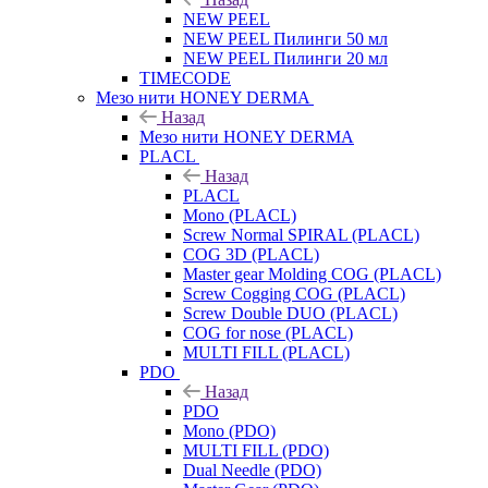
NEW PEEL
NEW PEEL Пилинги 50 мл
NEW PEEL Пилинги 20 мл
TIMECODE
Мезо нити HONEY DERMA
Назад
Мезо нити HONEY DERMA
PLACL
Назад
PLACL
Mono (PLACL)
Screw Normal SPIRAL (PLACL)
COG 3D (PLACL)
Master gear Molding COG (PLACL)
Screw Cogging COG (PLACL)
Screw Double DUO (PLACL)
COG for nose (PLACL)
MULTI FILL (PLACL)
PDO
Назад
PDO
Mono (PDO)
MULTI FILL (PDO)
Dual Needle (PDO)