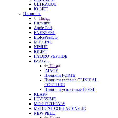
ULTRACOL
IQ LIFT
Пилинги
Назад
Пилинги
Apple Peel
ENERPEEL
BioRePeelCl3
M.E.LINE
NIMUE
IQLIFT
HYDRO PEPTIDE
IMAGE
Назад
IMAGE
Пилинги FORTE
Пилинги гелевые CLINICAL
COUTURE
Пилинги усиленные I PEEL
KLAPP
LEVISSIME
MD:CEUTICALS
MEDICAL COLLAGENE 3D
NEW PEEL
Назад