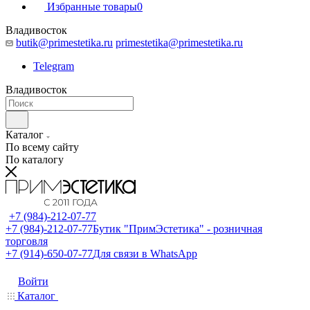
Избранные товары
0
Владивосток
butik@primestetika.ru
primestetika@primestetika.ru
Telegram
Владивосток
Каталог
По всему сайту
По каталогу
+7 (984)-212-07-77
+7 (984)-212-07-77
Бутик "ПримЭстетика" - розничная
торговля
+7 (914)-650-07-77
Для связи в WhatsApp
Войти
Каталог