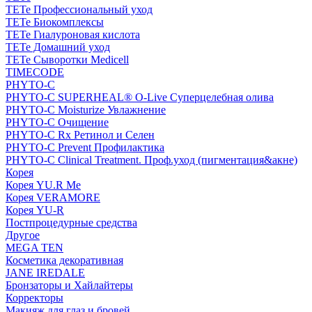
TETe Профессиональный уход
TETe Биокомплексы
TETe Гиалуроновая кислота
TETe Домашний уход
TETe Сыворотки Medicell
TIMECODE
PHYTO-C
PHYTO-C SUPERHEAL® O-Live Суперцелебная олива
PHYTO-C Moisturize Увлажнение
PHYTO-C Очищение
PHYTO-C Rx Ретинол и Селен
PHYTO-C Prevent Профилактика
PHYTO-C Clinical Treatment. Проф.уход (пигментация&акне)
Корея
Корея YU.R Me
Корея VERAMORE
Корея YU-R
Постпроцедурные средства
Другое
MEGA TEN
Косметика декоративная
JANE IREDALE
Бронзаторы и Хайлайтеры
Корректоры
Макияж для глаз и бровей