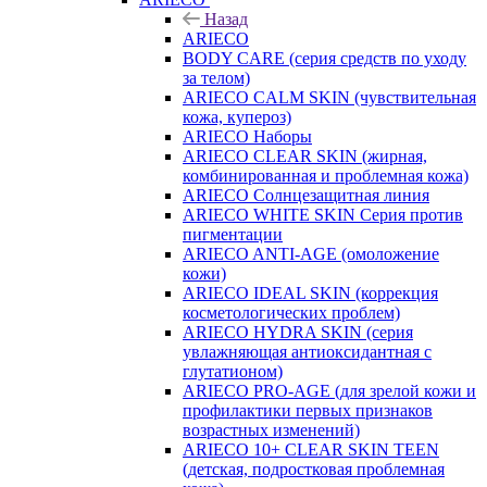
Назад
ARIECO
BODY CARE (серия средств по уходу
за телом)
ARIECO CALM SKIN (чувствительная
кожа, купероз)
ARIECO Наборы
ARIECO CLEAR SKIN (жирная,
комбинированная и проблемная кожа)
ARIECO Солнцезащитная линия
ARIECO WHITE SKIN Серия против
пигментации
ARIECO ANTI-AGE (омоложение
кожи)
ARIECO IDEAL SKIN (коррекция
косметологических проблем)
ARIECO HYDRA SKIN (серия
увлажняющая антиоксидантная с
глутатионом)
ARIECO PRO-AGE (для зрелой кожи и
профилактики первых признаков
возрастных изменений)
ARIECO 10+ CLEAR SKIN TEEN
(детская, подростковая проблемная