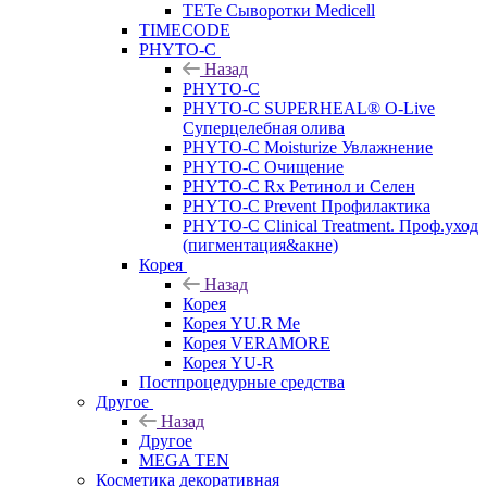
TETe Сыворотки Medicell
TIMECODE
PHYTO-C
Назад
PHYTO-C
PHYTO-C SUPERHEAL® O-Live
Суперцелебная олива
PHYTO-C Moisturize Увлажнение
PHYTO-C Очищение
PHYTO-C Rx Ретинол и Селен
PHYTO-C Prevent Профилактика
PHYTO-C Clinical Treatment. Проф.уход
(пигментация&акне)
Корея
Назад
Корея
Корея YU.R Me
Корея VERAMORE
Корея YU-R
Постпроцедурные средства
Другое
Назад
Другое
MEGA TEN
Косметика декоративная