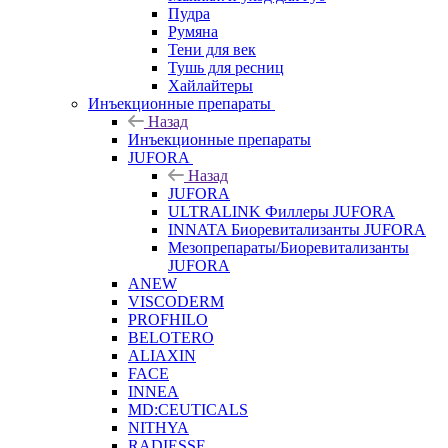
Пудра
Румяна
Тени для век
Тушь для ресниц
Хайлайтеры
Инъекционные препараты
Назад
Инъекционные препараты
JUFORA
Назад
JUFORA
ULTRALINK Филлеры JUFORA
INNATA Биоревитализанты JUFORA
Мезопрепараты/Биоревитализанты
JUFORA
ANEW
VISCODERM
PROFHILO
BELOTERO
ALIAXIN
FACE
INNEA
MD:CEUTICALS
NITHYA
RADIESSE