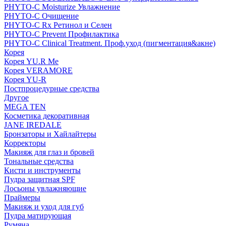
PHYTO-C Moisturize Увлажнение
PHYTO-C Очищение
PHYTO-C Rx Ретинол и Селен
PHYTO-C Prevent Профилактика
PHYTO-C Clinical Treatment. Проф.уход (пигментация&акне)
Корея
Корея YU.R Me
Корея VERAMORE
Корея YU-R
Постпроцедурные средства
Другое
MEGA TEN
Косметика декоративная
JANE IREDALE
Бронзаторы и Хайлайтеры
Корректоры
Макияж для глаз и бровей
Тональные средства
Кисти и инструменты
Пудра защитная SPF
Лосьоны увлажняющие
Праймеры
Макияж и уход для губ
Пудра матирующая
Румяна