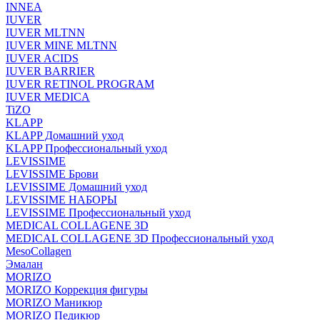
INNEA
IUVER
IUVER MLTNN
IUVER MINE MLTNN
IUVER ACIDS
IUVER BARRIER
IUVER RETINOL PROGRAM
IUVER MEDICA
TiZO
KLAPP
KLAPP Домашний уход
KLAPP Профессиональный уход
LEVISSIME
LEVISSIME Брови
LEVISSIME Домашний уход
LEVISSIME НАБОРЫ
LEVISSIME Профессиональный уход
MEDICAL COLLAGENE 3D
MEDICAL COLLAGENE 3D Профессиональный уход
MesoCollagen
Эмалан
MORIZO
MORIZO Коррекция фигуры
MORIZO Маникюр
MORIZO Педикюр