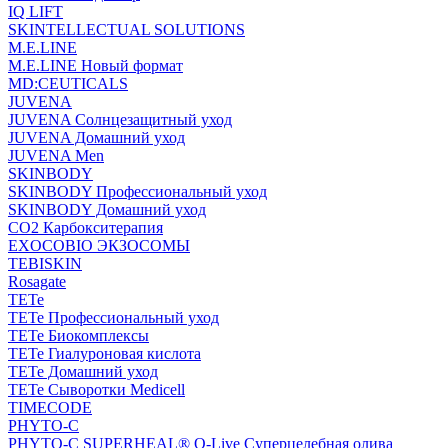
IQ LIFT
SKINTELLECTUAL SOLUTIONS
M.E.LINE
M.E.LINE Новый формат
MD:CEUTICALS
JUVENA
JUVENA Солнцезащитный уход
JUVENA Домашний уход
JUVENA Men
SKINBODY
SKINBODY Профессиональный уход
SKINBODY Домашний уход
CO2 Карбокситерапия
EXOCOBIO ЭКЗОСОМЫ
TEBISKIN
Rosagate
TETe
TETe Профессиональный уход
TETe Биокомплексы
TETe Гиалуроновая кислота
TETe Домашний уход
TETe Сыворотки Medicell
TIMECODE
PHYTO-C
PHYTO-C SUPERHEAL® O-Live Суперцелебная олива