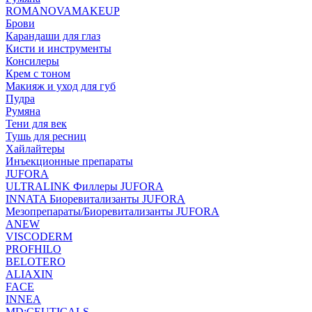
ROMANOVAMAKEUP
Брови
Карандаши для глаз
Кисти и инструменты
Консилеры
Крем с тоном
Макияж и уход для губ
Пудра
Румяна
Тени для век
Тушь для ресниц
Хайлайтеры
Инъекционные препараты
JUFORA
ULTRALINK Филлеры JUFORA
INNATA Биоревитализанты JUFORA
Мезопрепараты/Биоревитализанты JUFORA
ANEW
VISCODERM
PROFHILO
BELOTERO
ALIAXIN
FACE
INNEA
MD:CEUTICALS