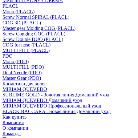
Мезо нити HONEY DERMA
PLACL
Mono (PLACL)
Screw Normal SPIRAL (PLACL)
COG 3D (PLACL)
Master gear Molding COG (PLACL)
Screw Cogging COG (PLACL)
Screw Double DUO (PLACL)
COG for nose (PLACL)
MULTI FILL (PLACL)
PDO
Mono (PDO)
MULTI FILL (PDO)
Dual Needle (PDO)
Master Gear (PDO)
Косметика для волос
MIRIAM QUEVEDO
SUBLIME GOLD - Золотая линия Домашний уход
MIRIAM QUEVEDO Домашний уход
MIRIAM QUEVEDO Профессиональный уход
BLACK BACCARA - новая линия Домашний уход
Как купить
Компания
О компании
Команда