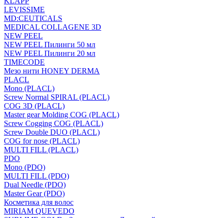
KLAPP
LEVISSIME
MD:CEUTICALS
MEDICAL COLLAGENE 3D
NEW PEEL
NEW PEEL Пилинги 50 мл
NEW PEEL Пилинги 20 мл
TIMECODE
Мезо нити HONEY DERMA
PLACL
Mono (PLACL)
Screw Normal SPIRAL (PLACL)
COG 3D (PLACL)
Master gear Molding COG (PLACL)
Screw Cogging COG (PLACL)
Screw Double DUO (PLACL)
COG for nose (PLACL)
MULTI FILL (PLACL)
PDO
Mono (PDO)
MULTI FILL (PDO)
Dual Needle (PDO)
Master Gear (PDO)
Косметика для волос
MIRIAM QUEVEDO