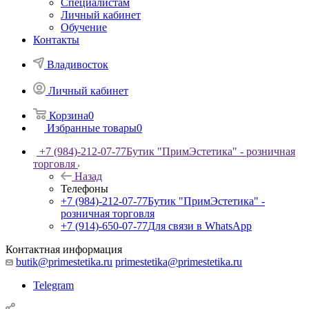
Специалистам
Личный кабинет
Обучение
Контакты
Владивосток
Личный кабинет
Корзина
0
Избранные товары
0
+7 (984)-212-07-77
Бутик "ПримЭстетика" - розничная
торговля
Назад
Телефоны
+7 (984)-212-07-77
Бутик "ПримЭстетика" -
розничная торговля
+7 (914)-650-07-77
Для связи в WhatsApp
Контактная информация
butik@primestetika.ru
primestetika@primestetika.ru
Telegram