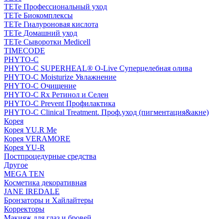
TETe Профессиональный уход
TETe Биокомплексы
TETe Гиалуроновая кислота
TETe Домашний уход
TETe Сыворотки Medicell
TIMECODE
PHYTO-C
PHYTO-C SUPERHEAL® O-Live Суперцелебная олива
PHYTO-C Moisturize Увлажнение
PHYTO-C Очищение
PHYTO-C Rx Ретинол и Селен
PHYTO-C Prevent Профилактика
PHYTO-C Clinical Treatment. Проф.уход (пигментация&акне)
Корея
Корея YU.R Me
Корея VERAMORE
Корея YU-R
Постпроцедурные средства
Другое
MEGA TEN
Косметика декоративная
JANE IREDALE
Бронзаторы и Хайлайтеры
Корректоры
Макияж для глаз и бровей