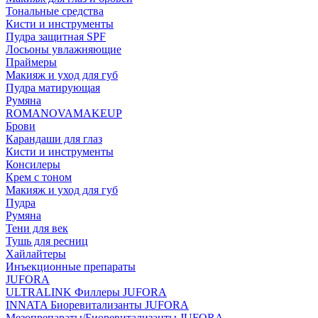
Тональные средства
Кисти и инструменты
Пудра защитная SPF
Лосьоны увлажняющие
Праймеры
Макияж и уход для губ
Пудра матирующая
Румяна
ROMANOVAMAKEUP
Брови
Карандаши для глаз
Кисти и инструменты
Консилеры
Крем с тоном
Макияж и уход для губ
Пудра
Румяна
Тени для век
Тушь для ресниц
Хайлайтеры
Инъекционные препараты
JUFORA
ULTRALINK Филлеры JUFORA
INNATA Биоревитализанты JUFORA
Мезопрепараты/Биоревитализанты JUFORA