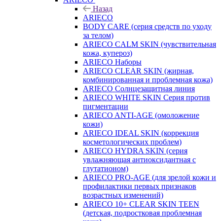
Назад
ARIECO
BODY CARE (серия средств по уходу
за телом)
ARIECO CALM SKIN (чувствительная
кожа, купероз)
ARIECO Наборы
ARIECO CLEAR SKIN (жирная,
комбинированная и проблемная кожа)
ARIECO Солнцезащитная линия
ARIECO WHITE SKIN Серия против
пигментации
ARIECO ANTI-AGE (омоложение
кожи)
ARIECO IDEAL SKIN (коррекция
косметологических проблем)
ARIECO HYDRA SKIN (серия
увлажняющая антиоксидантная с
глутатионом)
ARIECO PRO-AGE (для зрелой кожи и
профилактики первых признаков
возрастных изменений)
ARIECO 10+ CLEAR SKIN TEEN
(детская, подростковая проблемная