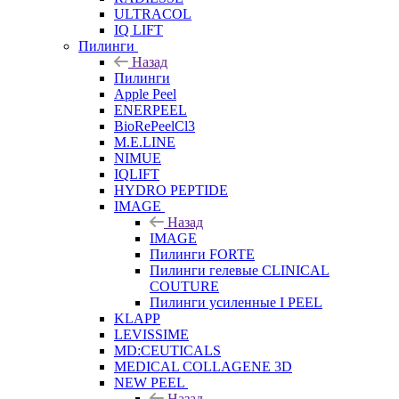
ULTRACOL
IQ LIFT
Пилинги
Назад
Пилинги
Apple Peel
ENERPEEL
BioRePeelCl3
M.E.LINE
NIMUE
IQLIFT
HYDRO PEPTIDE
IMAGE
Назад
IMAGE
Пилинги FORTE
Пилинги гелевые CLINICAL
COUTURE
Пилинги усиленные I PEEL
KLAPP
LEVISSIME
MD:CEUTICALS
MEDICAL COLLAGENE 3D
NEW PEEL
Назад