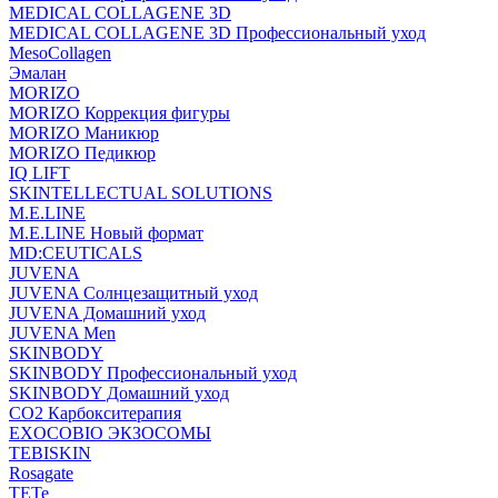
MEDICAL COLLAGENE 3D
MEDICAL COLLAGENE 3D Профессиональный уход
MesoCollagen
Эмалан
MORIZO
MORIZO Коррекция фигуры
MORIZO Маникюр
MORIZO Педикюр
IQ LIFT
SKINTELLECTUAL SOLUTIONS
M.E.LINE
M.E.LINE Новый формат
MD:CEUTICALS
JUVENA
JUVENA Солнцезащитный уход
JUVENA Домашний уход
JUVENA Men
SKINBODY
SKINBODY Профессиональный уход
SKINBODY Домашний уход
CO2 Карбокситерапия
EXOCOBIO ЭКЗОСОМЫ
TEBISKIN
Rosagate
TETe