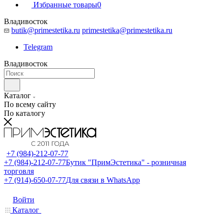
Избранные товары
0
Владивосток
butik@primestetika.ru
primestetika@primestetika.ru
Telegram
Владивосток
Каталог
По всему сайту
По каталогу
+7 (984)-212-07-77
+7 (984)-212-07-77
Бутик "ПримЭстетика" - розничная
торговля
+7 (914)-650-07-77
Для связи в WhatsApp
Войти
Каталог