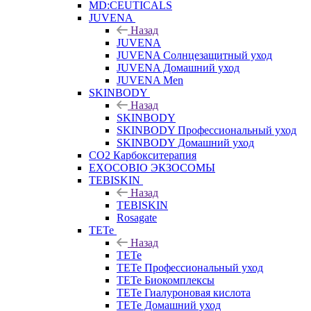
MD:CEUTICALS
JUVENA
Назад
JUVENA
JUVENA Солнцезащитный уход
JUVENA Домашний уход
JUVENA Men
SKINBODY
Назад
SKINBODY
SKINBODY Профессиональный уход
SKINBODY Домашний уход
CO2 Карбокситерапия
EXOCOBIO ЭКЗОСОМЫ
TEBISKIN
Назад
TEBISKIN
Rosagate
TETe
Назад
TETe
TETe Профессиональный уход
TETe Биокомплексы
TETe Гиалуроновая кислота
TETe Домашний уход