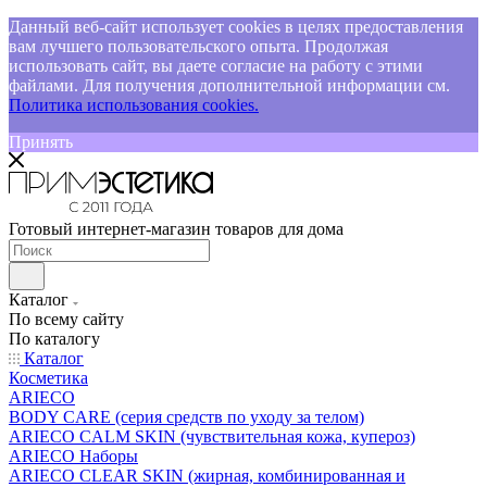
Данный веб-сайт использует cookies в целях предоставления
вам лучшего пользовательского опыта. Продолжая
использовать сайт, вы даете согласие на работу с этими
файлами. Для получения дополнительной информации см.
Политика использования cookies.
Принять
Готовый интернет-магазин товаров для дома
Каталог
По всему сайту
По каталогу
Каталог
Косметика
ARIECO
BODY CARE (серия средств по уходу за телом)
ARIECO CALM SKIN (чувствительная кожа, купероз)
ARIECO Наборы
ARIECO CLEAR SKIN (жирная, комбинированная и