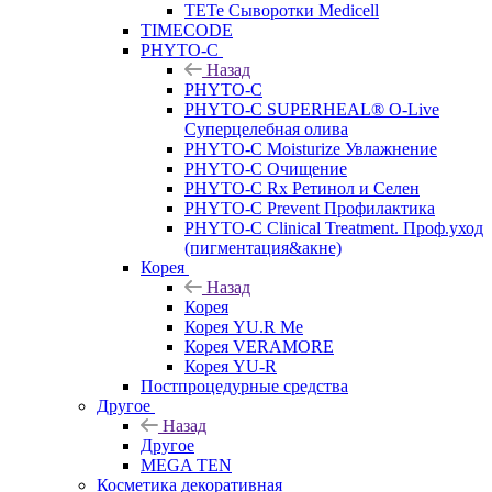
TETe Сыворотки Medicell
TIMECODE
PHYTO-C
Назад
PHYTO-C
PHYTO-C SUPERHEAL® O-Live
Суперцелебная олива
PHYTO-C Moisturize Увлажнение
PHYTO-C Очищение
PHYTO-C Rx Ретинол и Селен
PHYTO-C Prevent Профилактика
PHYTO-C Clinical Treatment. Проф.уход
(пигментация&акне)
Корея
Назад
Корея
Корея YU.R Me
Корея VERAMORE
Корея YU-R
Постпроцедурные средства
Другое
Назад
Другое
MEGA TEN
Косметика декоративная