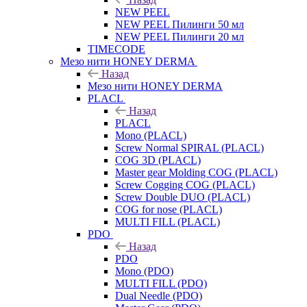
NEW PEEL
NEW PEEL Пилинги 50 мл
NEW PEEL Пилинги 20 мл
TIMECODE
Мезо нити HONEY DERMA
Назад
Мезо нити HONEY DERMA
PLACL
Назад
PLACL
Mono (PLACL)
Screw Normal SPIRAL (PLACL)
COG 3D (PLACL)
Master gear Molding COG (PLACL)
Screw Cogging COG (PLACL)
Screw Double DUO (PLACL)
COG for nose (PLACL)
MULTI FILL (PLACL)
PDO
Назад
PDO
Mono (PDO)
MULTI FILL (PDO)
Dual Needle (PDO)