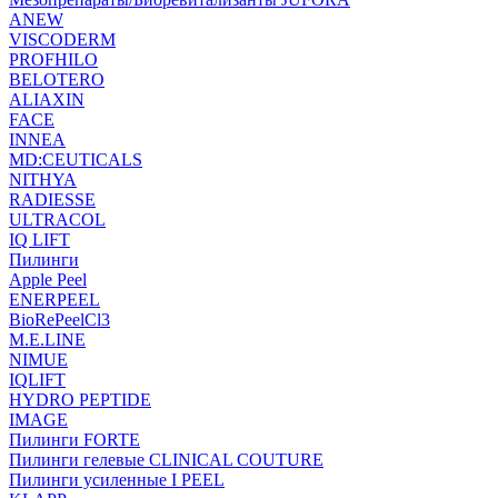
ANEW
VISCODERM
PROFHILO
BELOTERO
ALIAXIN
FACE
INNEA
MD:CEUTICALS
NITHYA
RADIESSE
ULTRACOL
IQ LIFT
Пилинги
Apple Peel
ENERPEEL
BioRePeelCl3
M.E.LINE
NIMUE
IQLIFT
HYDRO PEPTIDE
IMAGE
Пилинги FORTE
Пилинги гелевые CLINICAL COUTURE
Пилинги усиленные I PEEL