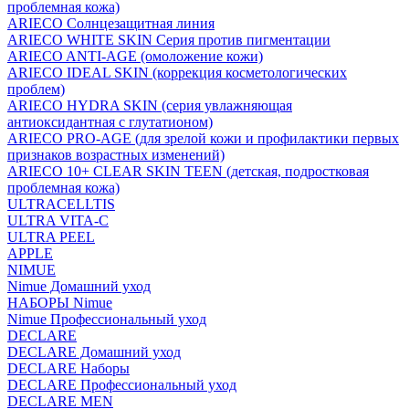
проблемная кожа)
ARIECO Солнцезащитная линия
ARIECO WHITE SKIN Серия против пигментации
ARIECO ANTI-AGE (омоложение кожи)
ARIECO IDEAL SKIN (коррекция косметологических
проблем)
ARIECO HYDRA SKIN (серия увлажняющая
антиоксидантная с глутатионом)
ARIECO PRO-AGE (для зрелой кожи и профилактики первых
признаков возрастных изменений)
ARIECO 10+ CLEAR SKIN TEEN (детская, подростковая
проблемная кожа)
ULTRACELLTIS
ULTRA VITA-C
ULTRA PEEL
APPLE
NIMUE
Nimue Домашний уход
НАБОРЫ Nimue
Nimue Профессиональный уход
DECLARE
DECLARE Домашний уход
DECLARE Наборы
DECLARE Профессиональный уход
DECLARE MEN