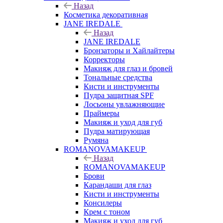
Назад
Косметика декоративная
JANE IREDALE
Назад
JANE IREDALE
Бронзаторы и Хайлайтеры
Корректоры
Макияж для глаз и бровей
Тональные средства
Кисти и инструменты
Пудра защитная SPF
Лосьоны увлажняющие
Праймеры
Макияж и уход для губ
Пудра матирующая
Румяна
ROMANOVAMAKEUP
Назад
ROMANOVAMAKEUP
Брови
Карандаши для глаз
Кисти и инструменты
Консилеры
Крем с тоном
Макияж и уход для губ