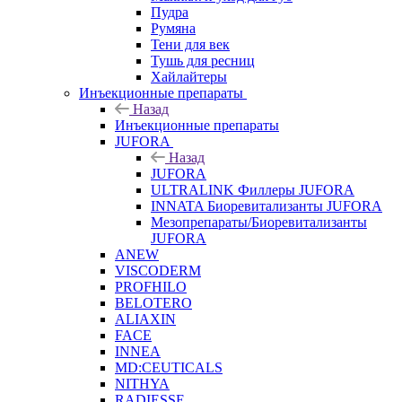
Пудра
Румяна
Тени для век
Тушь для ресниц
Хайлайтеры
Инъекционные препараты
Назад
Инъекционные препараты
JUFORA
Назад
JUFORA
ULTRALINK Филлеры JUFORA
INNATA Биоревитализанты JUFORA
Мезопрепараты/Биоревитализанты
JUFORA
ANEW
VISCODERM
PROFHILO
BELOTERO
ALIAXIN
FACE
INNEA
MD:CEUTICALS
NITHYA
RADIESSE