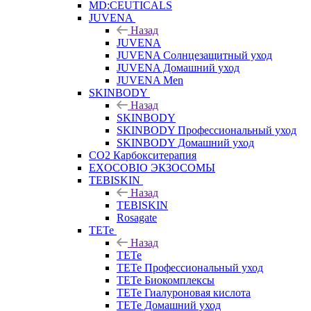
MD:CEUTICALS
JUVENA
Назад
JUVENA
JUVENA Солнцезащитный уход
JUVENA Домашний уход
JUVENA Men
SKINBODY
Назад
SKINBODY
SKINBODY Профессиональный уход
SKINBODY Домашний уход
CO2 Карбокситерапия
EXOCOBIO ЭКЗОСОМЫ
TEBISKIN
Назад
TEBISKIN
Rosagate
TETe
Назад
TETe
TETe Профессиональный уход
TETe Биокомплексы
TETe Гиалуроновая кислота
TETe Домашний уход