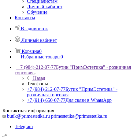
Специалистам
Личный кабинет
Обучение
Контакты
Владивосток
Личный кабинет
Корзина
0
Избранные товары
0
+7 (984)-212-07-77
Бутик "ПримЭстетика" - розничная
торговля
Назад
Телефоны
+7 (984)-212-07-77
Бутик "ПримЭстетика" -
розничная торговля
+7 (914)-650-07-77
Для связи в WhatsApp
Контактная информация
butik@primestetika.ru
primestetika@primestetika.ru
Telegram