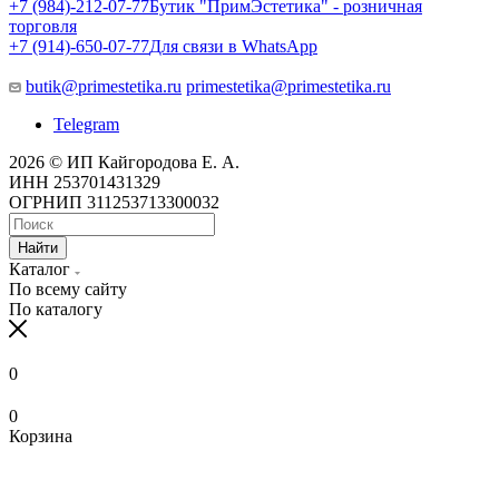
+7 (984)-212-07-77
Бутик "ПримЭстетика" - розничная
торговля
+7 (914)-650-07-77
Для связи в WhatsApp
butik@primestetika.ru
primestetika@primestetika.ru
Telegram
2026 © ИП Кайгородова Е. А.
ИНН 253701431329
ОГРНИП 311253713300032
Найти
Каталог
По всему сайту
По каталогу
0
0
Корзина