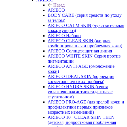
Назад
ARIECO
BODY CARE (серия средств по уходу
за телом)
ARIECO CALM SKIN (чувствительная
кожа, купероз)
ARIECO Наборы
ARIECO CLEAR SKIN (жирная,
комбинированная и проблемная кожа)
ARIECO Солнцезащитная линия
ARIECO WHITE SKIN Серия против
пигментации
ARIECO ANTI-AGE (омоложение
кожи)
ARIECO IDEAL SKIN (коррекция
косметологических проблем)
ARIECO HYDRA SKIN (серия
увлажняющая антиоксидантная с
глутатионом)
ARIECO PRO-AGE (для зрелой кожи и
профилактики первых признаков
возрастных изменений)
ARIECO 10+ CLEAR SKIN TEEN
(детская, подростковая проблемная