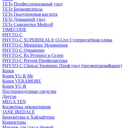
TETe Профессиональный уход
TETe Биокомплексы
TETe Гиалуроновая кислота
TETe Домашний уход
TETe Сыворотки Medicell
TIMECODE
PHYTO-C
PHYTO-C SUPERHEAL® O-Live Суперцелебная олива
PHYTO-C Moisturize Увлажнение
PHYTO-C Очищение
PHYTO-C Rx Ретинол и Селен
PHYTO-C Prevent Профилактика
PHYTO-C Clinical Treatment. Проф.уход (пигментация&акне)
Корея
Корея YU.R Me
Корея VERAMORE
Корея YU-R
Постпроцедурные средства
Другое
MEGA TEN
Косметика декоративная
JANE IREDALE
Бронзаторы и Хайлайтеры
Корректоры
Макияж для глаз и бровей