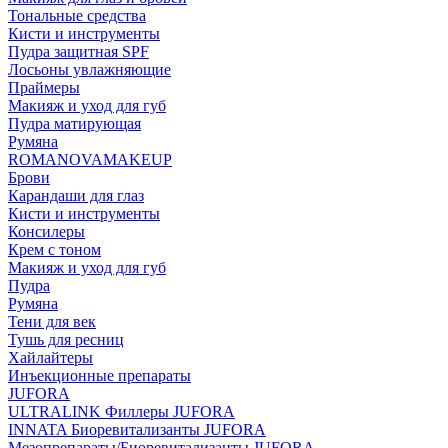
Тональные средства
Кисти и инструменты
Пудра защитная SPF
Лосьоны увлажняющие
Праймеры
Макияж и уход для губ
Пудра матирующая
Румяна
ROMANOVAMAKEUP
Брови
Карандаши для глаз
Кисти и инструменты
Консилеры
Крем с тоном
Макияж и уход для губ
Пудра
Румяна
Тени для век
Тушь для ресниц
Хайлайтеры
Инъекционные препараты
JUFORA
ULTRALINK Филлеры JUFORA
INNATA Биоревитализанты JUFORA
Мезопрепараты/Биоревитализанты JUFORA