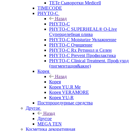
TETe Сыворотки Medicell
TIMECODE
PHYTO-C
Назад
PHYTO-C
PHYTO-C SUPERHEAL® O-Live
Суперцелебная олива
PHYTO-C Moisturize Увлажнение
PHYTO-C Очищение
PHYTO-C Rx Ретинол и Селен
PHYTO-C Prevent Профилактика
PHYTO-C Clinical Treatment. Проф.уход
(пигментация&акне)
Корея
Назад
Корея
Корея YU.R Me
Корея VERAMORE
Корея YU-R
Постпроцедурные средства
Другое
Назад
Другое
MEGA TEN
Косметика декоративная