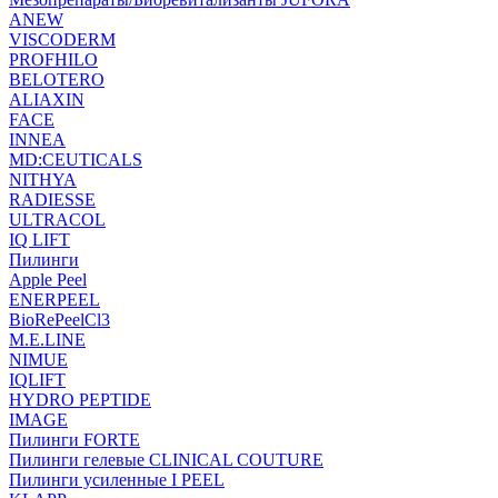
ANEW
VISCODERM
PROFHILO
BELOTERO
ALIAXIN
FACE
INNEA
MD:CEUTICALS
NITHYA
RADIESSE
ULTRACOL
IQ LIFT
Пилинги
Apple Peel
ENERPEEL
BioRePeelCl3
M.E.LINE
NIMUE
IQLIFT
HYDRO PEPTIDE
IMAGE
Пилинги FORTE
Пилинги гелевые CLINICAL COUTURE
Пилинги усиленные I PEEL