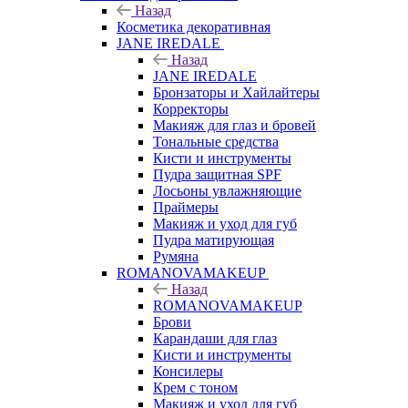
Назад
Косметика декоративная
JANE IREDALE
Назад
JANE IREDALE
Бронзаторы и Хайлайтеры
Корректоры
Макияж для глаз и бровей
Тональные средства
Кисти и инструменты
Пудра защитная SPF
Лосьоны увлажняющие
Праймеры
Макияж и уход для губ
Пудра матирующая
Румяна
ROMANOVAMAKEUP
Назад
ROMANOVAMAKEUP
Брови
Карандаши для глаз
Кисти и инструменты
Консилеры
Крем с тоном
Макияж и уход для губ