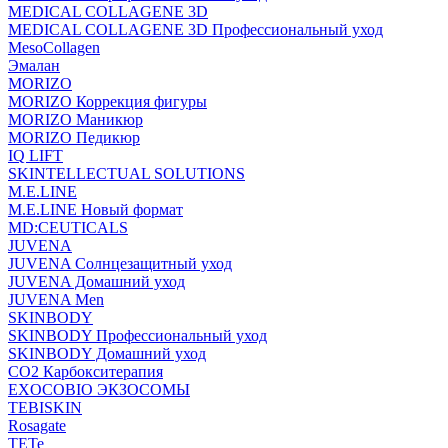
MEDICAL COLLAGENE 3D
MEDICAL COLLAGENE 3D Профессиональный уход
MesoCollagen
Эмалан
MORIZO
MORIZO Коррекция фигуры
MORIZO Маникюр
MORIZO Педикюр
IQ LIFT
SKINTELLECTUAL SOLUTIONS
M.E.LINE
M.E.LINE Новый формат
MD:CEUTICALS
JUVENA
JUVENA Солнцезащитный уход
JUVENA Домашний уход
JUVENA Men
SKINBODY
SKINBODY Профессиональный уход
SKINBODY Домашний уход
CO2 Карбокситерапия
EXOCOBIO ЭКЗОСОМЫ
TEBISKIN
Rosagate
TETe