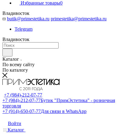
Избранные товары
0
Владивосток
butik@primestetika.ru
primestetika@primestetika.ru
Telegram
Владивосток
Каталог
По всему сайту
По каталогу
+7 (984)-212-07-77
+7 (984)-212-07-77
Бутик "ПримЭстетика" - розничная
торговля
+7 (914)-650-07-77
Для связи в WhatsApp
Войти
Каталог