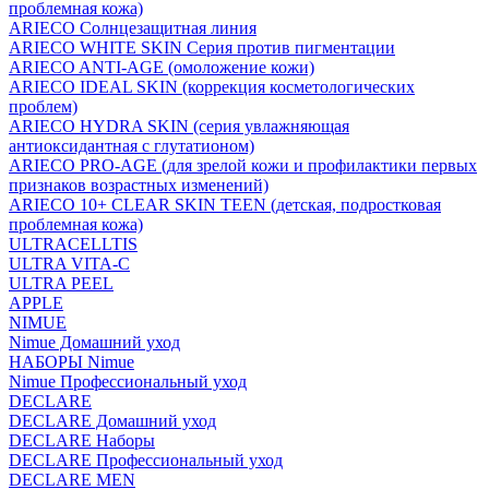
проблемная кожа)
ARIECO Солнцезащитная линия
ARIECO WHITE SKIN Серия против пигментации
ARIECO ANTI-AGE (омоложение кожи)
ARIECO IDEAL SKIN (коррекция косметологических
проблем)
ARIECO HYDRA SKIN (серия увлажняющая
антиоксидантная с глутатионом)
ARIECO PRO-AGE (для зрелой кожи и профилактики первых
признаков возрастных изменений)
ARIECO 10+ CLEAR SKIN TEEN (детская, подростковая
проблемная кожа)
ULTRACELLTIS
ULTRA VITA-C
ULTRA PEEL
APPLE
NIMUE
Nimue Домашний уход
НАБОРЫ Nimue
Nimue Профессиональный уход
DECLARE
DECLARE Домашний уход
DECLARE Наборы
DECLARE Профессиональный уход
DECLARE MEN