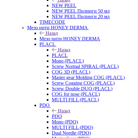
NEW PEEL
NEW PEEL Пилинги 50 мл
NEW PEEL Пилинги 20 мл
TIMECODE
Мезо нити HONEY DERMA
Назад
Мезо нити HONEY DERMA
PLACL
Назад
PLACL
Mono (PLACL)
Screw Normal SPIRAL (PLACL)
COG 3D (PLACL)
Master gear Molding COG (PLACL)
Screw Cogging COG (PLACL)
Screw Double DUO (PLACL)
COG for nose (PLACL)
MULTI FILL (PLACL)
PDO
Назад
PDO
Mono (PDO)
MULTI FILL (PDO)
Dual Needle (PDO)