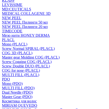
KLAPP
LEVISSIME
MD:CEUTICALS
MEDICAL COLLAGENE 3D
NEW PEEL
NEW PEEL Пилинги 50 мл
NEW PEEL Пилинги 20 мл
TIMECODE
Мезо нити HONEY DERMA
PLACL
Mono (PLACL)
Screw Normal SPIRAL (PLACL)
COG 3D (PLACL)
Master gear Molding COG (PLACL)
Screw Cogging COG (PLACL)
Screw Double DUO (PLACL)
COG for nose (PLACL)
MULTI FILL (PLACL)
PDO
Mono (PDO)
MULTI FILL (PDO)
Dual Needle (PDO)
Master Gear (PDO)
Косметика для волос
MIRIAM QUEVEDO