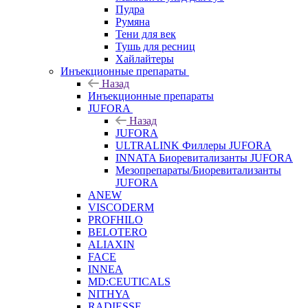
Пудра
Румяна
Тени для век
Тушь для ресниц
Хайлайтеры
Инъекционные препараты
Назад
Инъекционные препараты
JUFORA
Назад
JUFORA
ULTRALINK Филлеры JUFORA
INNATA Биоревитализанты JUFORA
Мезопрепараты/Биоревитализанты
JUFORA
ANEW
VISCODERM
PROFHILO
BELOTERO
ALIAXIN
FACE
INNEA
MD:CEUTICALS
NITHYA
RADIESSE