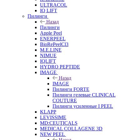
ULTRACOL
IQ LIFT
Пилинги
Назад
Пилинги
Apple Peel
ENERPEEL
BioRePeelCl3
M.E.LINE
NIMUE
IQLIFT
HYDRO PEPTIDE
IMAGE
Назад
IMAGE
Пилинги FORTE
Пилинги гелевые CLINICAL
COUTURE
Пилинги усиленные I PEEL
KLAPP
LEVISSIME
MD:CEUTICALS
MEDICAL COLLAGENE 3D
NEW PEEL
Назад