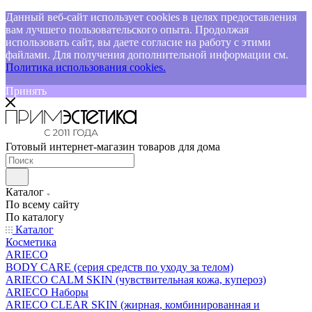
Данный веб-сайт использует cookies в целях предоставления
вам лучшего пользовательского опыта. Продолжая
использовать сайт, вы даете согласие на работу с этими
файлами. Для получения дополнительной информации см.
Политика использования cookies.
Принять
Готовый интернет-магазин товаров для дома
Каталог
По всему сайту
По каталогу
Каталог
Косметика
ARIECO
BODY CARE (серия средств по уходу за телом)
ARIECO CALM SKIN (чувствительная кожа, купероз)
ARIECO Наборы
ARIECO CLEAR SKIN (жирная, комбинированная и