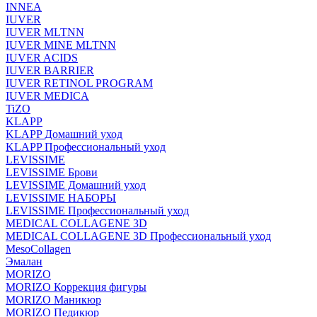
INNEA
IUVER
IUVER MLTNN
IUVER MINE MLTNN
IUVER ACIDS
IUVER BARRIER
IUVER RETINOL PROGRAM
IUVER MEDICA
TiZO
KLAPP
KLAPP Домашний уход
KLAPP Профессиональный уход
LEVISSIME
LEVISSIME Брови
LEVISSIME Домашний уход
LEVISSIME НАБОРЫ
LEVISSIME Профессиональный уход
MEDICAL COLLAGENE 3D
MEDICAL COLLAGENE 3D Профессиональный уход
MesoCollagen
Эмалан
MORIZO
MORIZO Коррекция фигуры
MORIZO Маникюр
MORIZO Педикюр