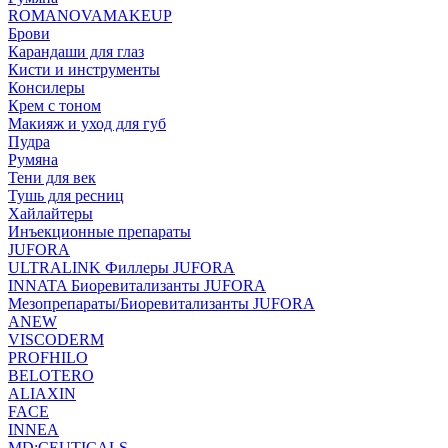
ROMANOVAMAKEUP
Брови
Карандаши для глаз
Кисти и инструменты
Консилеры
Крем с тоном
Макияж и уход для губ
Пудра
Румяна
Тени для век
Тушь для ресниц
Хайлайтеры
Инъекционные препараты
JUFORA
ULTRALINK Филлеры JUFORA
INNATA Биоревитализанты JUFORA
Мезопрепараты/Биоревитализанты JUFORA
ANEW
VISCODERM
PROFHILO
BELOTERO
ALIAXIN
FACE
INNEA
MD:CEUTICALS