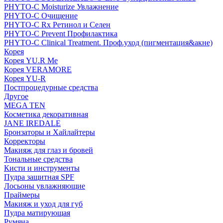
PHYTO-C Moisturize Увлажнение
PHYTO-C Очищение
PHYTO-C Rx Ретинол и Селен
PHYTO-C Prevent Профилактика
PHYTO-C Clinical Treatment. Проф.уход (пигментация&акне)
Корея
Корея YU.R Me
Корея VERAMORE
Корея YU-R
Постпроцедурные средства
Другое
MEGA TEN
Косметика декоративная
JANE IREDALE
Бронзаторы и Хайлайтеры
Корректоры
Макияж для глаз и бровей
Тональные средства
Кисти и инструменты
Пудра защитная SPF
Лосьоны увлажняющие
Праймеры
Макияж и уход для губ
Пудра матирующая
Румяна