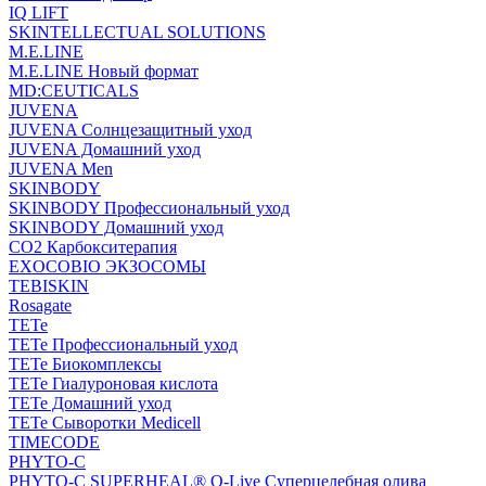
IQ LIFT
SKINTELLECTUAL SOLUTIONS
M.E.LINE
M.E.LINE Новый формат
MD:CEUTICALS
JUVENA
JUVENA Солнцезащитный уход
JUVENA Домашний уход
JUVENA Men
SKINBODY
SKINBODY Профессиональный уход
SKINBODY Домашний уход
CO2 Карбокситерапия
EXOCOBIO ЭКЗОСОМЫ
TEBISKIN
Rosagate
TETe
TETe Профессиональный уход
TETe Биокомплексы
TETe Гиалуроновая кислота
TETe Домашний уход
TETe Сыворотки Medicell
TIMECODE
PHYTO-C
PHYTO-C SUPERHEAL® O-Live Суперцелебная олива