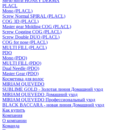
Мезо нити HONEY DERMA
PLACL
Mono (PLACL)
Screw Normal SPIRAL (PLACL)
COG 3D (PLACL)
Master gear Molding COG (PLACL)
Screw Cogging COG (PLACL)
Screw Double DUO (PLACL)
COG for nose (PLACL)
MULTI FILL (PLACL)
PDO
Mono (PDO)
MULTI FILL (PDO)
Dual Needle (PDO)
Master Gear (PDO)
Косметика для волос
MIRIAM QUEVEDO
SUBLIME GOLD - Золотая линия Домашний уход
MIRIAM QUEVEDO Домашний уход
MIRIAM QUEVEDO Профессиональный уход
BLACK BACCARA - новая линия Домашний уход
Как купить
Компания
О компании
Команда