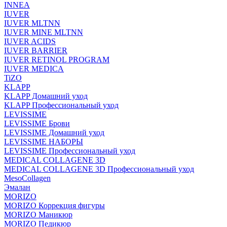
INNEA
IUVER
IUVER MLTNN
IUVER MINE MLTNN
IUVER ACIDS
IUVER BARRIER
IUVER RETINOL PROGRAM
IUVER MEDICA
TiZO
KLAPP
KLAPP Домашний уход
KLAPP Профессиональный уход
LEVISSIME
LEVISSIME Брови
LEVISSIME Домашний уход
LEVISSIME НАБОРЫ
LEVISSIME Профессиональный уход
MEDICAL COLLAGENE 3D
MEDICAL COLLAGENE 3D Профессиональный уход
MesoCollagen
Эмалан
MORIZO
MORIZO Коррекция фигуры
MORIZO Маникюр
MORIZO Педикюр