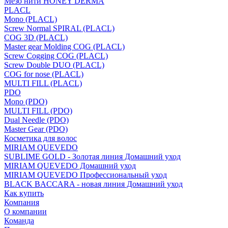
Мезо нити HONEY DERMA
PLACL
Mono (PLACL)
Screw Normal SPIRAL (PLACL)
COG 3D (PLACL)
Master gear Molding COG (PLACL)
Screw Cogging COG (PLACL)
Screw Double DUO (PLACL)
COG for nose (PLACL)
MULTI FILL (PLACL)
PDO
Mono (PDO)
MULTI FILL (PDO)
Dual Needle (PDO)
Master Gear (PDO)
Косметика для волос
MIRIAM QUEVEDO
SUBLIME GOLD - Золотая линия Домашний уход
MIRIAM QUEVEDO Домашний уход
MIRIAM QUEVEDO Профессиональный уход
BLACK BACCARA - новая линия Домашний уход
Как купить
Компания
О компании
Команда