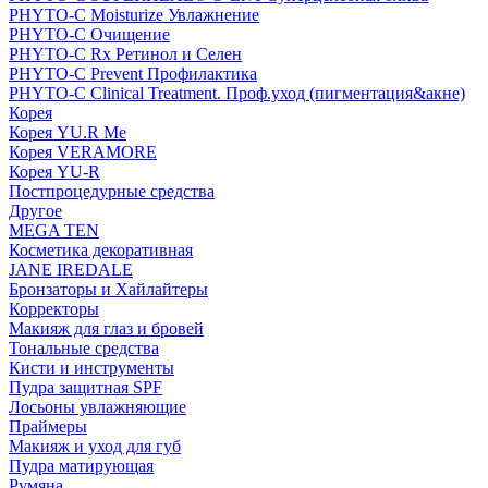
PHYTO-C Moisturize Увлажнение
PHYTO-C Очищение
PHYTO-C Rx Ретинол и Селен
PHYTO-C Prevent Профилактика
PHYTO-C Clinical Treatment. Проф.уход (пигментация&акне)
Корея
Корея YU.R Me
Корея VERAMORE
Корея YU-R
Постпроцедурные средства
Другое
MEGA TEN
Косметика декоративная
JANE IREDALE
Бронзаторы и Хайлайтеры
Корректоры
Макияж для глаз и бровей
Тональные средства
Кисти и инструменты
Пудра защитная SPF
Лосьоны увлажняющие
Праймеры
Макияж и уход для губ
Пудра матирующая
Румяна