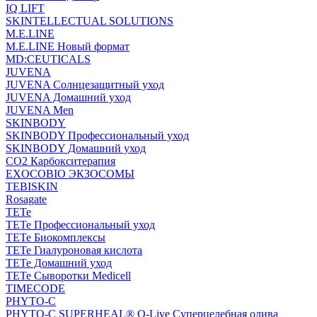
IQ LIFT
SKINTELLECTUAL SOLUTIONS
M.E.LINE
M.E.LINE Новый формат
MD:CEUTICALS
JUVENA
JUVENA Солнцезащитный уход
JUVENA Домашний уход
JUVENA Men
SKINBODY
SKINBODY Профессиональный уход
SKINBODY Домашний уход
CO2 Карбокситерапия
EXOCOBIO ЭКЗОСОМЫ
TEBISKIN
Rosagate
TETe
TETe Профессиональный уход
TETe Биокомплексы
TETe Гиалуроновая кислота
TETe Домашний уход
TETe Сыворотки Medicell
TIMECODE
PHYTO-C
PHYTO-C SUPERHEAL® O-Live Суперцелебная олива