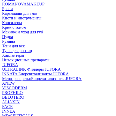
ROMANOVAMAKEUP
Брови
Карандаши для глаз
Кисти и инструменты
Консилеры
Крем с тоном
Макияж и уход для губ
Пудра
Румяна
Тени для век
Тушь для ресниц
Хайлайтеры
Инъекционные препараты
JUFORA
ULTRALINK Филлеры JUFORA
INNATA Биоревитализанты JUFORA
Мезопрепараты/Биоревитализанты JUFORA
ANEW
VISCODERM
PROFHILO
BELOTERO
ALIAXIN
FACE
INNEA
MD:CEUTICALS