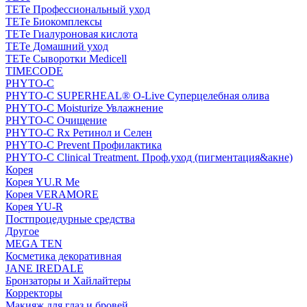
TETe Профессиональный уход
TETe Биокомплексы
TETe Гиалуроновая кислота
TETe Домашний уход
TETe Сыворотки Medicell
TIMECODE
PHYTO-C
PHYTO-C SUPERHEAL® O-Live Суперцелебная олива
PHYTO-C Moisturize Увлажнение
PHYTO-C Очищение
PHYTO-C Rx Ретинол и Селен
PHYTO-C Prevent Профилактика
PHYTO-C Clinical Treatment. Проф.уход (пигментация&акне)
Корея
Корея YU.R Me
Корея VERAMORE
Корея YU-R
Постпроцедурные средства
Другое
MEGA TEN
Косметика декоративная
JANE IREDALE
Бронзаторы и Хайлайтеры
Корректоры
Макияж для глаз и бровей