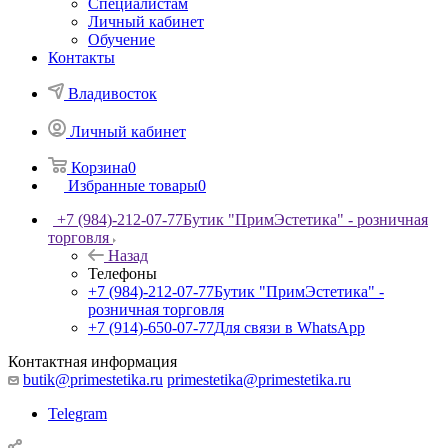
Специалистам
Личный кабинет
Обучение
Контакты
Владивосток
Личный кабинет
Корзина
0
Избранные товары
0
+7 (984)-212-07-77
Бутик "ПримЭстетика" - розничная
торговля
Назад
Телефоны
+7 (984)-212-07-77
Бутик "ПримЭстетика" -
розничная торговля
+7 (914)-650-07-77
Для связи в WhatsApp
Контактная информация
butik@primestetika.ru
primestetika@primestetika.ru
Telegram