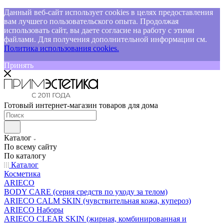
Данный веб-сайт использует cookies в целях предоставления
вам лучшего пользовательского опыта. Продолжая
использовать сайт, вы даете согласие на работу с этими
файлами. Для получения дополнительной информации см.
Политика использования cookies.
Принять
Готовый интернет-магазин товаров для дома
Каталог
По всему сайту
По каталогу
Каталог
Косметика
ARIECO
BODY CARE (серия средств по уходу за телом)
ARIECO CALM SKIN (чувствительная кожа, купероз)
ARIECO Наборы
ARIECO CLEAR SKIN (жирная, комбинированная и