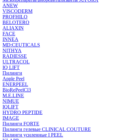
ANEW
VISCODERM
PROFHILO
BELOTERO
ALIAXIN
FACE
INNEA
MD:CEUTICALS
NITHYA
RADIESSE
ULTRACOL
IQ LIFT
Пилинги
Apple Peel
ENERPEEL
BioRePeelCl3
M.E.LINE
NIMUE
IQLIFT
HYDRO PEPTIDE
IMAGE
Пилинги FORTE
Пилинги гелевые CLINICAL COUTURE
Пилинги усиленные I PEEL