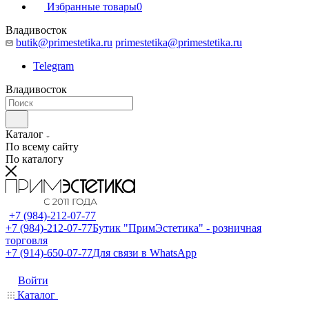
Избранные товары
0
Владивосток
butik@primestetika.ru
primestetika@primestetika.ru
Telegram
Владивосток
Каталог
По всему сайту
По каталогу
+7 (984)-212-07-77
+7 (984)-212-07-77
Бутик "ПримЭстетика" - розничная
торговля
+7 (914)-650-07-77
Для связи в WhatsApp
Войти
Каталог