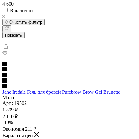
4 600
В наличии
Очистить фильтр
Показать
Jane Iredale Гель для бровей Purebrow Brow Gel Brunette
Мало
Арт.: 19502
1 899
₽
2 110
₽
-
10
%
Экономия
211
₽
Варианты цен