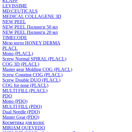
KLAPP
LEVISSIME
MD:CEUTICALS
MEDICAL COLLAGENE 3D
NEW PEEL
NEW PEEL Пилинги 50 мл
NEW PEEL Пилинги 20 мл
TIMECODE
Мезо нити HONEY DERMA
PLACL
Mono (PLACL)
Screw Normal SPIRAL (PLACL)
COG 3D (PLACL)
Master gear Molding COG (PLACL)
Screw Cogging COG (PLACL)
Screw Double DUO (PLACL)
COG for nose (PLACL)
MULTI FILL (PLACL)
PDO
Mono (PDO)
MULTI FILL (PDO)
Dual Needle (PDO)
Master Gear (PDO)
Косметика для волос
MIRIAM QUEVEDO