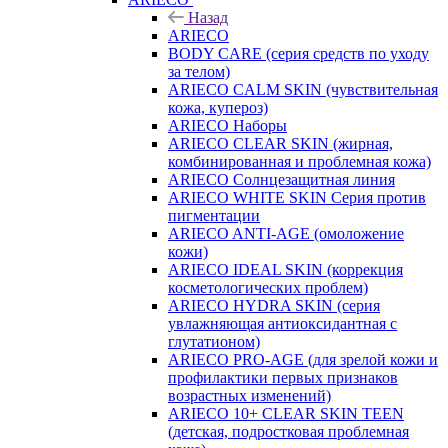
Назад
ARIECO
BODY CARE (серия средств по уходу
за телом)
ARIECO CALM SKIN (чувствительная
кожа, купероз)
ARIECO Наборы
ARIECO CLEAR SKIN (жирная,
комбинированная и проблемная кожа)
ARIECO Солнцезащитная линия
ARIECO WHITE SKIN Серия против
пигментации
ARIECO ANTI-AGE (омоложение
кожи)
ARIECO IDEAL SKIN (коррекция
косметологических проблем)
ARIECO HYDRA SKIN (серия
увлажняющая антиоксидантная с
глутатионом)
ARIECO PRO-AGE (для зрелой кожи и
профилактики первых признаков
возрастных изменений)
ARIECO 10+ CLEAR SKIN TEEN
(детская, подростковая проблемная