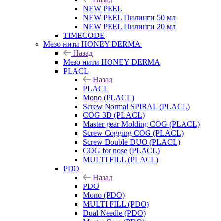
NEW PEEL
NEW PEEL Пилинги 50 мл
NEW PEEL Пилинги 20 мл
TIMECODE
Мезо нити HONEY DERMA
Назад
Мезо нити HONEY DERMA
PLACL
Назад
PLACL
Mono (PLACL)
Screw Normal SPIRAL (PLACL)
COG 3D (PLACL)
Master gear Molding COG (PLACL)
Screw Cogging COG (PLACL)
Screw Double DUO (PLACL)
COG for nose (PLACL)
MULTI FILL (PLACL)
PDO
Назад
PDO
Mono (PDO)
MULTI FILL (PDO)
Dual Needle (PDO)