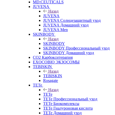
MD:CEUTICALS
JUVENA
Назад
JUVENA
JUVENA Солнцезащитный уход
JUVENA Домашний уход
JUVENA Men
SKINBODY
Назад
SKINBODY
SKINBODY Профессиональный уход
SKINBODY Домашний уход
CO2 Карбокситерапия
EXOCOBIO ЭКЗОСОМЫ
TEBISKIN
Назад
TEBISKIN
Rosagate
TETe
Назад
TETe
TETe Профессиональный уход
TETe Биокомплексы
TETe Гиалуроновая кислота
TETe Домашний уход