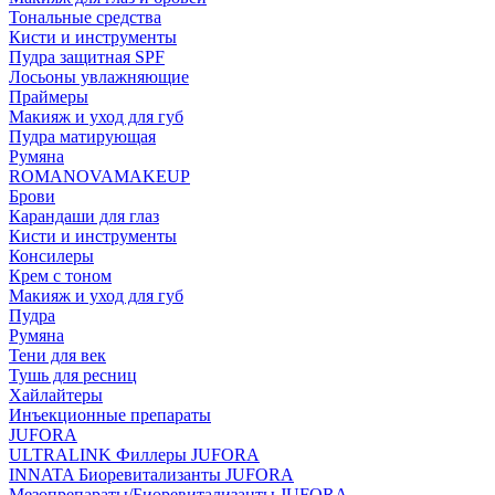
Тональные средства
Кисти и инструменты
Пудра защитная SPF
Лосьоны увлажняющие
Праймеры
Макияж и уход для губ
Пудра матирующая
Румяна
ROMANOVAMAKEUP
Брови
Карандаши для глаз
Кисти и инструменты
Консилеры
Крем с тоном
Макияж и уход для губ
Пудра
Румяна
Тени для век
Тушь для ресниц
Хайлайтеры
Инъекционные препараты
JUFORA
ULTRALINK Филлеры JUFORA
INNATA Биоревитализанты JUFORA
Мезопрепараты/Биоревитализанты JUFORA