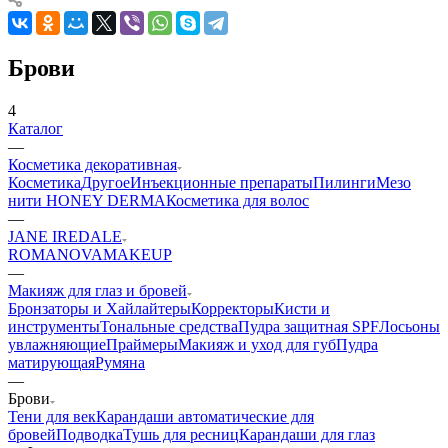
Брови
4
Каталог
—
Косметика декоративная
Косметика
Другое
Инъекционные препараты
Пилинги
Мезо
нити HONEY DERMA
Косметика для волос
—
JANE IREDALE
ROMANOVAMAKEUP
—
Макияж для глаз и бровей
Бронзаторы и Хайлайтеры
Корректоры
Кисти и
инструменты
Тональные средства
Пудра защитная SPF
Лосьоны
увлажняющие
Праймеры
Макияж и уход для губ
Пудра
матирующая
Румяна
—
Брови
Тени для век
Карандаши автоматические для
бровей
Подводка
Тушь для ресниц
Карандаши для глаз