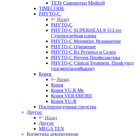
TETe Сыворотки Medicell
TIMECODE
PHYTO-C
Назад
PHYTO-C
PHYTO-C SUPERHEAL® O-Live
Суперцелебная олива
PHYTO-C Moisturize Увлажнение
PHYTO-C Очищение
PHYTO-C Rx Ретинол и Селен
PHYTO-C Prevent Профилактика
PHYTO-C Clinical Treatment. Проф.уход
(пигментация&акне)
Корея
Назад
Корея
Корея YU.R Me
Корея VERAMORE
Корея YU-R
Постпроцедурные средства
Другое
Назад
Другое
MEGA TEN
Косметика декоративная