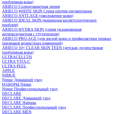
проблемная кожа)
ARIECO Солнцезащитная линия
ARIECO WHITE SKIN Серия против пигментации
ARIECO ANTI-AGE (омоложение кожи)
ARIECO IDEAL SKIN (коррекция косметологических
проблем)
ARIECO HYDRA SKIN (серия увлажняющая
антиоксидантная с глутатионом)
ARIECO PRO-AGE (для зрелой кожи и профилактики первых
признаков возрастных изменений)
ARIECO 10+ CLEAR SKIN TEEN (детская, подростковая
проблемная кожа)
ULTRACELLTIS
ULTRA VITA-C
ULTRA PEEL
APPLE
NIMUE
Nimue Домашний уход
НАБОРЫ Nimue
Nimue Профессиональный уход
DECLARE
DECLARE Домашний уход
DECLARE Наборы
DECLARE Профессиональный уход
DECLARE MEN