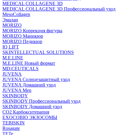
MEDICAL COLLAGENE 3D
MEDICAL COLLAGENE 3D Профессиональный уход
MesoCollagen
Эмалан
MORIZO
MORIZO Коррекция фигуры
MORIZO Маникюр
MORIZO Педикюр
IQ LIFT
SKINTELLECTUAL SOLUTIONS
M.E.LINE
M.E.LINE Новый формат
MD:CEUTICALS
JUVENA
JUVENA Солнцезащитный уход
JUVENA Домашний уход
JUVENA Men
SKINBODY
SKINBODY Профессиональный уход
SKINBODY Домашний уход
CO2 Карбокситерапия
EXOCOBIO ЭКЗОСОМЫ
TEBISKIN
Rosagate
TETe