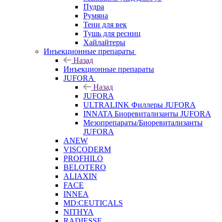
Пудра
Румяна
Тени для век
Тушь для ресниц
Хайлайтеры
Инъекционные препараты
Назад
Инъекционные препараты
JUFORA
Назад
JUFORA
ULTRALINK Филлеры JUFORA
INNATA Биоревитализанты JUFORA
Мезопрепараты/Биоревитализанты
JUFORA
ANEW
VISCODERM
PROFHILO
BELOTERO
ALIAXIN
FACE
INNEA
MD:CEUTICALS
NITHYA
RADIESSE