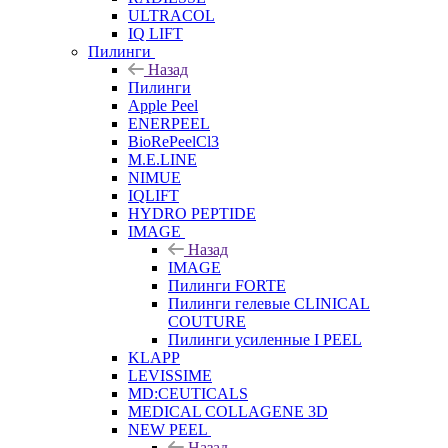
ULTRACOL
IQ LIFT
Пилинги
Назад
Пилинги
Apple Peel
ENERPEEL
BioRePeelCl3
M.E.LINE
NIMUE
IQLIFT
HYDRO PEPTIDE
IMAGE
Назад
IMAGE
Пилинги FORTE
Пилинги гелевые CLINICAL
COUTURE
Пилинги усиленные I PEEL
KLAPP
LEVISSIME
MD:CEUTICALS
MEDICAL COLLAGENE 3D
NEW PEEL
Назад