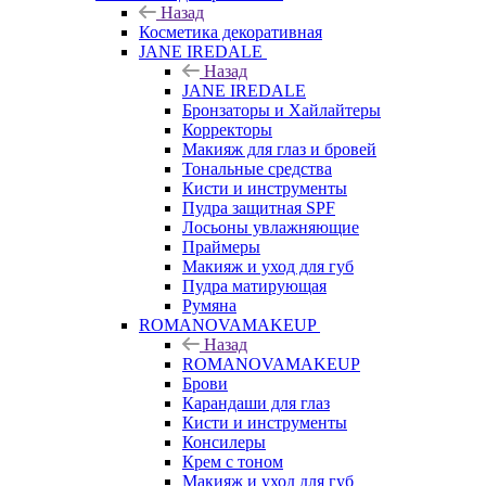
Назад
Косметика декоративная
JANE IREDALE
Назад
JANE IREDALE
Бронзаторы и Хайлайтеры
Корректоры
Макияж для глаз и бровей
Тональные средства
Кисти и инструменты
Пудра защитная SPF
Лосьоны увлажняющие
Праймеры
Макияж и уход для губ
Пудра матирующая
Румяна
ROMANOVAMAKEUP
Назад
ROMANOVAMAKEUP
Брови
Карандаши для глаз
Кисти и инструменты
Консилеры
Крем с тоном
Макияж и уход для губ