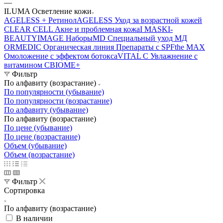
—
ILUMA Осветление кожи
AGELESS + Ретинол
AGELESS Уход за возрастной кожей
CLEAR CELL Акне и проблемная кожа
I MASK
I-
BEAUTY
IMAGE Наборы
MD Специальный уход МД
ORMEDIC Органическая линия
Препараты с SPF
the MAX
Омоложение с эффектом ботокса
VITAL C Увлажнение с
витамином С
BIOME+
Фильтр
По алфавиту (возрастание)
По популярности (убывание)
По популярности (возрастание)
По алфавиту (убывание)
По алфавиту (возрастание)
По цене (убывание)
По цене (возрастание)
Объем (убывание)
Объем (возрастание)
Фильтр
Сортировка
По алфавиту (возрастание)
В наличии