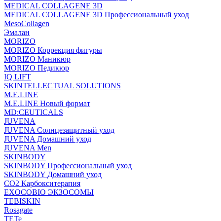
MEDICAL COLLAGENE 3D
MEDICAL COLLAGENE 3D Профессиональный уход
MesoCollagen
Эмалан
MORIZO
MORIZO Коррекция фигуры
MORIZO Маникюр
MORIZO Педикюр
IQ LIFT
SKINTELLECTUAL SOLUTIONS
M.E.LINE
M.E.LINE Новый формат
MD:CEUTICALS
JUVENA
JUVENA Солнцезащитный уход
JUVENA Домашний уход
JUVENA Men
SKINBODY
SKINBODY Профессиональный уход
SKINBODY Домашний уход
CO2 Карбокситерапия
EXOCOBIO ЭКЗОСОМЫ
TEBISKIN
Rosagate
TETe