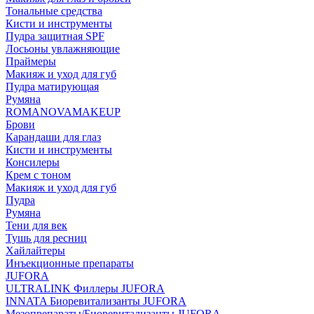
Тональные средства
Кисти и инструменты
Пудра защитная SPF
Лосьоны увлажняющие
Праймеры
Макияж и уход для губ
Пудра матирующая
Румяна
ROMANOVAMAKEUP
Брови
Карандаши для глаз
Кисти и инструменты
Консилеры
Крем с тоном
Макияж и уход для губ
Пудра
Румяна
Тени для век
Тушь для ресниц
Хайлайтеры
Инъекционные препараты
JUFORA
ULTRALINK Филлеры JUFORA
INNATA Биоревитализанты JUFORA
Мезопрепараты/Биоревитализанты JUFORA