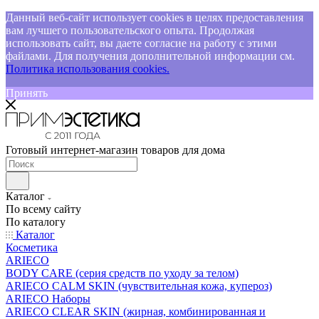
Данный веб-сайт использует cookies в целях предоставления
вам лучшего пользовательского опыта. Продолжая
использовать сайт, вы даете согласие на работу с этими
файлами. Для получения дополнительной информации см.
Политика использования cookies.
Принять
Готовый интернет-магазин товаров для дома
Каталог
По всему сайту
По каталогу
Каталог
Косметика
ARIECO
BODY CARE (серия средств по уходу за телом)
ARIECO CALM SKIN (чувствительная кожа, купероз)
ARIECO Наборы
ARIECO CLEAR SKIN (жирная, комбинированная и