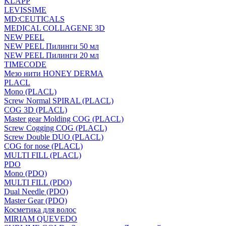
KLAPP
LEVISSIME
MD:CEUTICALS
MEDICAL COLLAGENE 3D
NEW PEEL
NEW PEEL Пилинги 50 мл
NEW PEEL Пилинги 20 мл
TIMECODE
Мезо нити HONEY DERMA
PLACL
Mono (PLACL)
Screw Normal SPIRAL (PLACL)
COG 3D (PLACL)
Master gear Molding COG (PLACL)
Screw Cogging COG (PLACL)
Screw Double DUO (PLACL)
COG for nose (PLACL)
MULTI FILL (PLACL)
PDO
Mono (PDO)
MULTI FILL (PDO)
Dual Needle (PDO)
Master Gear (PDO)
Косметика для волос
MIRIAM QUEVEDO