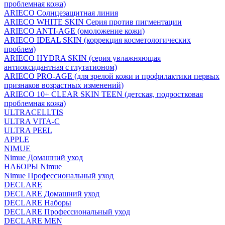
проблемная кожа)
ARIECO Солнцезащитная линия
ARIECO WHITE SKIN Серия против пигментации
ARIECO ANTI-AGE (омоложение кожи)
ARIECO IDEAL SKIN (коррекция косметологических
проблем)
ARIECO HYDRA SKIN (серия увлажняющая
антиоксидантная с глутатионом)
ARIECO PRO-AGE (для зрелой кожи и профилактики первых
признаков возрастных изменений)
ARIECO 10+ CLEAR SKIN TEEN (детская, подростковая
проблемная кожа)
ULTRACELLTIS
ULTRA VITA-C
ULTRA PEEL
APPLE
NIMUE
Nimue Домашний уход
НАБОРЫ Nimue
Nimue Профессиональный уход
DECLARE
DECLARE Домашний уход
DECLARE Наборы
DECLARE Профессиональный уход
DECLARE MEN