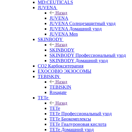
MD:CEUTICALS
JUVENA
Назад
JUVENA
JUVENA Солнцезащитный уход
JUVENA Домашний уход
JUVENA Men
SKINBODY
Назад
SKINBODY
SKINBODY Профессиональный уход
SKINBODY Домашний уход
CO2 Карбокситерапия
EXOCOBIO ЭКЗОСОМЫ
TEBISKIN
Назад
TEBISKIN
Rosagate
TETe
Назад
TETe
TETe Профессиональный уход
TETe Биокомплексы
TETe Гиалуроновая кислота
TETe Домашний уход