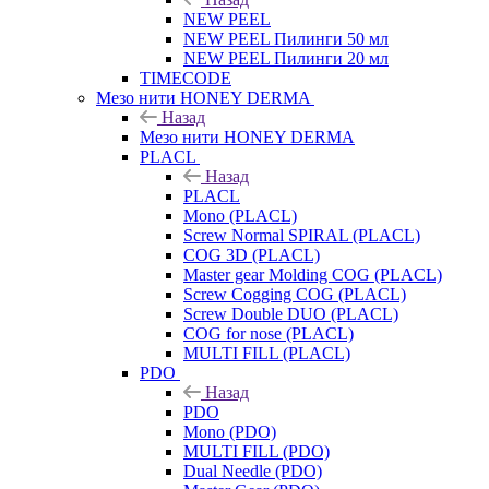
NEW PEEL
NEW PEEL Пилинги 50 мл
NEW PEEL Пилинги 20 мл
TIMECODE
Мезо нити HONEY DERMA
Назад
Мезо нити HONEY DERMA
PLACL
Назад
PLACL
Mono (PLACL)
Screw Normal SPIRAL (PLACL)
COG 3D (PLACL)
Master gear Molding COG (PLACL)
Screw Cogging COG (PLACL)
Screw Double DUO (PLACL)
COG for nose (PLACL)
MULTI FILL (PLACL)
PDO
Назад
PDO
Mono (PDO)
MULTI FILL (PDO)
Dual Needle (PDO)