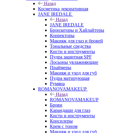
Назад
Косметика декоративная
JANE IREDALE
Назад
JANE IREDALE
Бронзаторы и Хайлайтеры
Корректоры
Макияж для глаз и бровей
Тональные средства
Кисти и инструменты
Пудра защитная SPF
Лосьоны увлажняющие
Праймеры
Макияж и уход для губ
Пудра матирующая
Румяна
ROMANOVAMAKEUP
Назад
ROMANOVAMAKEUP
Брови
Карандаши для глаз
Кисти и инструменты
Консилеры
Крем с тоном
Макияж и уход для губ