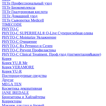
TETe Профессиональный уход
TETe Биокомплексы
TETe Гиалуроновая кислота
TETe Домашний уход
TETe Сыворотки Medicell
TIMECODE
PHYTO-C
PHYTO-C SUPERHEAL® O-Live Суперцелебная олива
PHYTO-C Moisturize Увлажнение
PHYTO-C Очищение
PHYTO-C Rx Ретинол и Селен
PHYTO-C Prevent Профилактика
PHYTO-C Clinical Treatment. Проф.уход (пигментация&акне)
Корея
Корея YU.R Me
Корея VERAMORE
Корея YU-R
Постпроцедурные средства
Другое
MEGA TEN
Косметика декоративная
JANE IREDALE
Бронзаторы и Хайлайтеры
Корректоры
Макияж для глаз и бровей