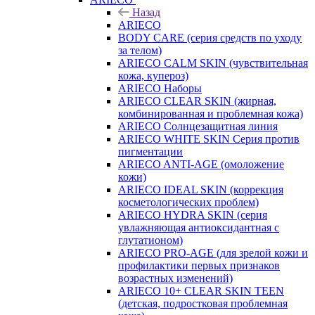
Назад
ARIECO
BODY CARE (серия средств по уходу
за телом)
ARIECO CALM SKIN (чувствительная
кожа, купероз)
ARIECO Наборы
ARIECO CLEAR SKIN (жирная,
комбинированная и проблемная кожа)
ARIECO Солнцезащитная линия
ARIECO WHITE SKIN Серия против
пигментации
ARIECO ANTI-AGE (омоложение
кожи)
ARIECO IDEAL SKIN (коррекция
косметологических проблем)
ARIECO HYDRA SKIN (серия
увлажняющая антиоксидантная с
глутатионом)
ARIECO PRO-AGE (для зрелой кожи и
профилактики первых признаков
возрастных изменений)
ARIECO 10+ CLEAR SKIN TEEN
(детская, подростковая проблемная