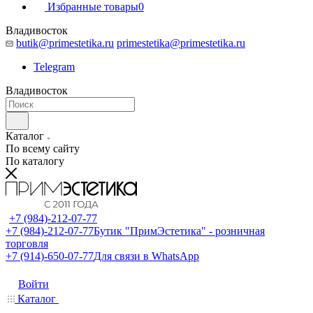
Избранные товары
0
Владивосток
butik@primestetika.ru
primestetika@primestetika.ru
Telegram
Владивосток
Каталог
По всему сайту
По каталогу
+7 (984)-212-07-77
+7 (984)-212-07-77
Бутик "ПримЭстетика" - розничная
торговля
+7 (914)-650-07-77
Для связи в WhatsApp
Войти
Каталог