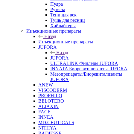
Пудра
Румяна
Тени для век
Тушь для ресниц
Хайлайтеры
Инъекционные препараты
Назад
Инъекционные препараты
JUFORA
Назад
JUFORA
ULTRALINK Филлеры JUFORA
INNATA Биоревитализанты JUFORA
Мезопрепараты/Биоревитализанты
JUFORA
ANEW
VISCODERM
PROFHILO
BELOTERO
ALIAXIN
FACE
INNEA
MD:CEUTICALS
NITHYA
RADIESSE