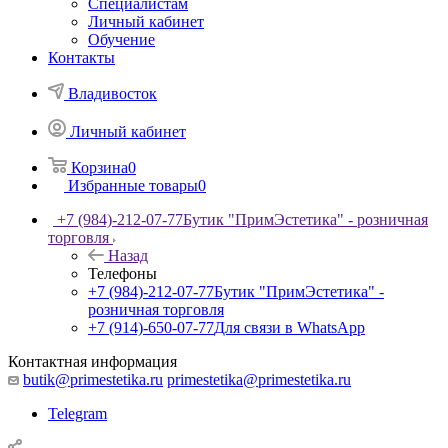
Специалистам
Личный кабинет
Обучение
Контакты
Владивосток
Личный кабинет
Корзина
0
Избранные товары
0
+7 (984)-212-07-77
Бутик "ПримЭстетика" - розничная
торговля
Назад
Телефоны
+7 (984)-212-07-77
Бутик "ПримЭстетика" -
розничная торговля
+7 (914)-650-07-77
Для связи в WhatsApp
Контактная информация
butik@primestetika.ru
primestetika@primestetika.ru
Telegram