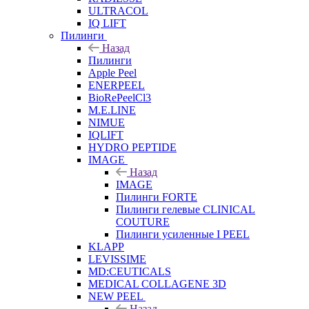
ULTRACOL
IQ LIFT
Пилинги
Назад
Пилинги
Apple Peel
ENERPEEL
BioRePeelCl3
M.E.LINE
NIMUE
IQLIFT
HYDRO PEPTIDE
IMAGE
Назад
IMAGE
Пилинги FORTE
Пилинги гелевые CLINICAL
COUTURE
Пилинги усиленные I PEEL
KLAPP
LEVISSIME
MD:CEUTICALS
MEDICAL COLLAGENE 3D
NEW PEEL
Назад