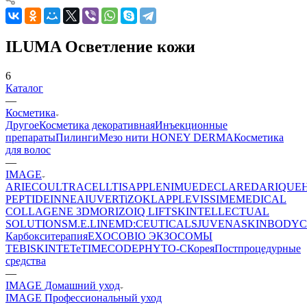
ILUMA Осветление кожи
6
Каталог
—
Косметика
Другое
Косметика декоративная
Инъекционные
препараты
Пилинги
Мезо нити HONEY DERMA
Косметика
для волос
—
IMAGE
ARIECO
ULTRACELLTIS
APPLE
NIMUE
DECLARE
DARIQUE
PEPTIDE
INNEA
IUVER
TiZO
KLAPP
LEVISSIME
MEDICAL
COLLAGENE 3D
MORIZO
IQ LIFT
SKINTELLECTUAL
SOLUTIONS
M.E.LINE
MD:CEUTICALS
JUVENA
SKINBODY
C
Карбокситерапия
EXOCOBIO ЭКЗОСОМЫ
TEBISKIN
TETe
TIMECODE
PHYTO-C
Корея
Постпроцедурные
средства
—
IMAGE Домашний уход
IMAGE Профессиональный уход