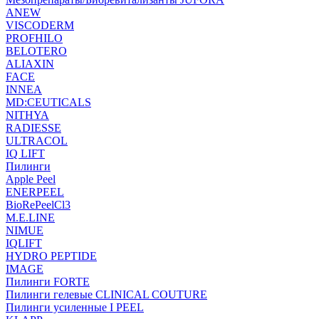
ANEW
VISCODERM
PROFHILO
BELOTERO
ALIAXIN
FACE
INNEA
MD:CEUTICALS
NITHYA
RADIESSE
ULTRACOL
IQ LIFT
Пилинги
Apple Peel
ENERPEEL
BioRePeelCl3
M.E.LINE
NIMUE
IQLIFT
HYDRO PEPTIDE
IMAGE
Пилинги FORTE
Пилинги гелевые CLINICAL COUTURE
Пилинги усиленные I PEEL