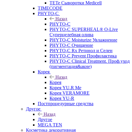
TETe Сыворотки Medicell
TIMECODE
PHYTO-C
Назад
PHYTO-C
PHYTO-C SUPERHEAL® O-Live
Суперцелебная олива
PHYTO-C Moisturize Увлажнение
PHYTO-C Очищение
PHYTO-C Rx Ретинол и Селен
PHYTO-C Prevent Профилактика
PHYTO-C Clinical Treatment. Проф.уход
(пигментация&акне)
Корея
Назад
Корея
Корея YU.R Me
Корея VERAMORE
Корея YU-R
Постпроцедурные средства
Другое
Назад
Другое
MEGA TEN
Косметика декоративная