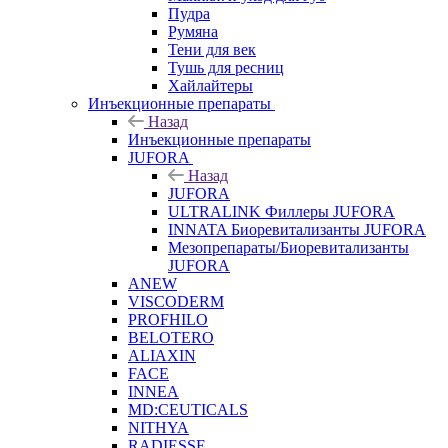
Пудра
Румяна
Тени для век
Тушь для ресниц
Хайлайтеры
Инъекционные препараты
Назад
Инъекционные препараты
JUFORA
Назад
JUFORA
ULTRALINK Филлеры JUFORA
INNATA Биоревитализанты JUFORA
Мезопрепараты/Биоревитализанты
JUFORA
ANEW
VISCODERM
PROFHILO
BELOTERO
ALIAXIN
FACE
INNEA
MD:CEUTICALS
NITHYA
RADIESSE