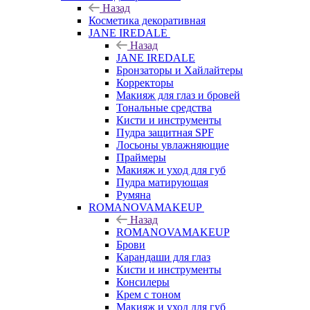
Назад
Косметика декоративная
JANE IREDALE
Назад
JANE IREDALE
Бронзаторы и Хайлайтеры
Корректоры
Макияж для глаз и бровей
Тональные средства
Кисти и инструменты
Пудра защитная SPF
Лосьоны увлажняющие
Праймеры
Макияж и уход для губ
Пудра матирующая
Румяна
ROMANOVAMAKEUP
Назад
ROMANOVAMAKEUP
Брови
Карандаши для глаз
Кисти и инструменты
Консилеры
Крем с тоном
Макияж и уход для губ