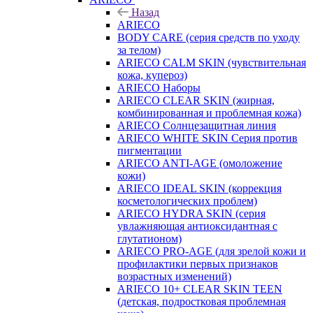
Назад
ARIECO
BODY CARE (серия средств по уходу
за телом)
ARIECO CALM SKIN (чувствительная
кожа, купероз)
ARIECO Наборы
ARIECO CLEAR SKIN (жирная,
комбинированная и проблемная кожа)
ARIECO Солнцезащитная линия
ARIECO WHITE SKIN Серия против
пигментации
ARIECO ANTI-AGE (омоложение
кожи)
ARIECO IDEAL SKIN (коррекция
косметологических проблем)
ARIECO HYDRA SKIN (серия
увлажняющая антиоксидантная с
глутатионом)
ARIECO PRO-AGE (для зрелой кожи и
профилактики первых признаков
возрастных изменений)
ARIECO 10+ CLEAR SKIN TEEN
(детская, подростковая проблемная