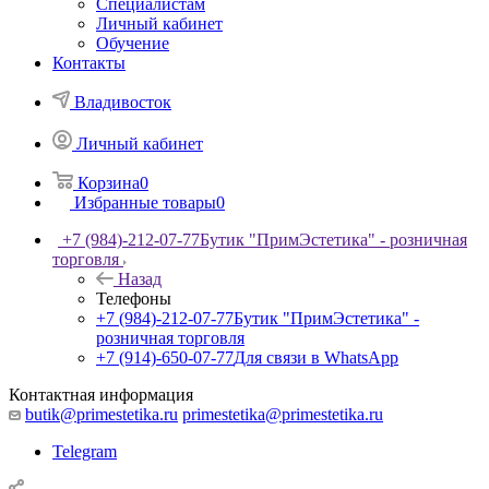
Специалистам
Личный кабинет
Обучение
Контакты
Владивосток
Личный кабинет
Корзина
0
Избранные товары
0
+7 (984)-212-07-77
Бутик "ПримЭстетика" - розничная
торговля
Назад
Телефоны
+7 (984)-212-07-77
Бутик "ПримЭстетика" -
розничная торговля
+7 (914)-650-07-77
Для связи в WhatsApp
Контактная информация
butik@primestetika.ru
primestetika@primestetika.ru
Telegram