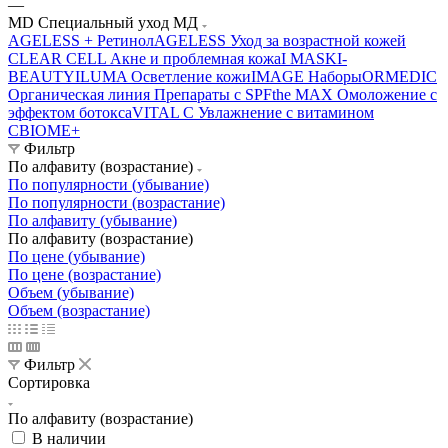
—
MD Специальный уход МД
AGELESS + Ретинол
AGELESS Уход за возрастной кожей
CLEAR CELL Акне и проблемная кожа
I MASK
I-
BEAUTY
ILUMA Осветление кожи
IMAGE Наборы
ORMEDIC
Органическая линия
Препараты с SPF
the MAX Омоложение с
эффектом ботокса
VITAL C Увлажнение с витамином
С
BIOME+
Фильтр
По алфавиту (возрастание)
По популярности (убывание)
По популярности (возрастание)
По алфавиту (убывание)
По алфавиту (возрастание)
По цене (убывание)
По цене (возрастание)
Объем (убывание)
Объем (возрастание)
Фильтр
Сортировка
По алфавиту (возрастание)
В наличии