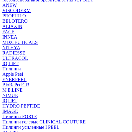
ANEW
VISCODERM
PROFHILO
BELOTERO
ALIAXIN
FACE
INNEA
MD:CEUTICALS
NITHYA
RADIESSE
ULTRACOL
IQ LIFT
Пилинги
Apple Peel
ENERPEEL
BioRePeelCl3
M.E.LINE
NIMUE
IQLIFT
HYDRO PEPTIDE
IMAGE
Пилинги FORTE
Пилинги гелевые CLINICAL COUTURE
Пилинги усиленные I PEEL