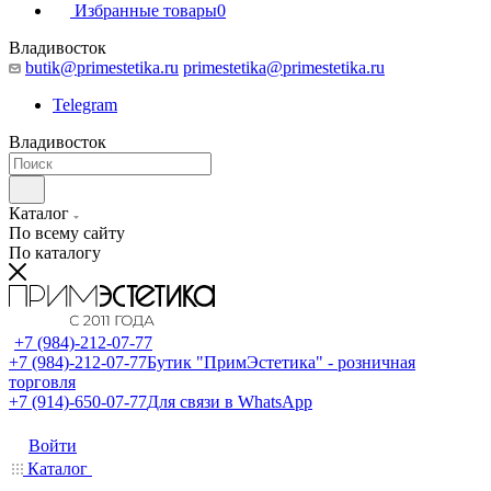
Избранные товары
0
Владивосток
butik@primestetika.ru
primestetika@primestetika.ru
Telegram
Владивосток
Каталог
По всему сайту
По каталогу
+7 (984)-212-07-77
+7 (984)-212-07-77
Бутик "ПримЭстетика" - розничная
торговля
+7 (914)-650-07-77
Для связи в WhatsApp
Войти
Каталог