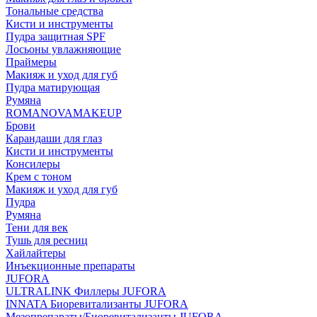
Тональные средства
Кисти и инструменты
Пудра защитная SPF
Лосьоны увлажняющие
Праймеры
Макияж и уход для губ
Пудра матирующая
Румяна
ROMANOVAMAKEUP
Брови
Карандаши для глаз
Кисти и инструменты
Консилеры
Крем с тоном
Макияж и уход для губ
Пудра
Румяна
Тени для век
Тушь для ресниц
Хайлайтеры
Инъекционные препараты
JUFORA
ULTRALINK Филлеры JUFORA
INNATA Биоревитализанты JUFORA
Мезопрепараты/Биоревитализанты JUFORA