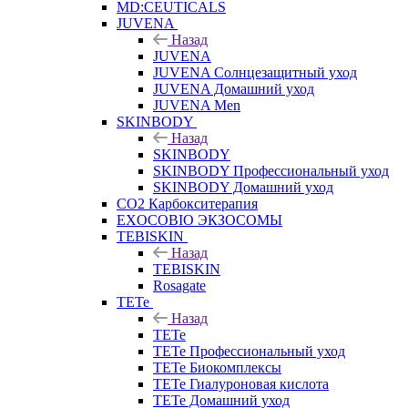
MD:CEUTICALS
JUVENA
Назад
JUVENA
JUVENA Солнцезащитный уход
JUVENA Домашний уход
JUVENA Men
SKINBODY
Назад
SKINBODY
SKINBODY Профессиональный уход
SKINBODY Домашний уход
CO2 Карбокситерапия
EXOCOBIO ЭКЗОСОМЫ
TEBISKIN
Назад
TEBISKIN
Rosagate
TETe
Назад
TETe
TETe Профессиональный уход
TETe Биокомплексы
TETe Гиалуроновая кислота
TETe Домашний уход