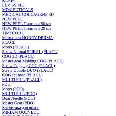
KLAPP
LEVISSIME
MD:CEUTICALS
MEDICAL COLLAGENE 3D
NEW PEEL
NEW PEEL Пилинги 50 мл
NEW PEEL Пилинги 20 мл
TIMECODE
Мезо нити HONEY DERMA
PLACL
Mono (PLACL)
Screw Normal SPIRAL (PLACL)
COG 3D (PLACL)
Master gear Molding COG (PLACL)
Screw Cogging COG (PLACL)
Screw Double DUO (PLACL)
COG for nose (PLACL)
MULTI FILL (PLACL)
PDO
Mono (PDO)
MULTI FILL (PDO)
Dual Needle (PDO)
Master Gear (PDO)
Косметика для волос
MIRIAM QUEVEDO