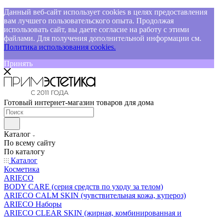
Данный веб-сайт использует cookies в целях предоставления
вам лучшего пользовательского опыта. Продолжая
использовать сайт, вы даете согласие на работу с этими
файлами. Для получения дополнительной информации см.
Политика использования cookies.
Принять
Готовый интернет-магазин товаров для дома
Каталог
По всему сайту
По каталогу
Каталог
Косметика
ARIECO
BODY CARE (серия средств по уходу за телом)
ARIECO CALM SKIN (чувствительная кожа, купероз)
ARIECO Наборы
ARIECO CLEAR SKIN (жирная, комбинированная и