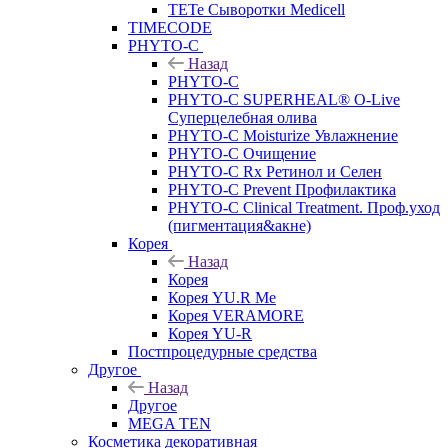
TETe Сыворотки Medicell
TIMECODE
PHYTO-C
Назад
PHYTO-C
PHYTO-C SUPERHEAL® O-Live
Суперцелебная олива
PHYTO-C Moisturize Увлажнение
PHYTO-C Очищение
PHYTO-C Rx Ретинол и Селен
PHYTO-C Prevent Профилактика
PHYTO-C Clinical Treatment. Проф.уход
(пигментация&акне)
Корея
Назад
Корея
Корея YU.R Me
Корея VERAMORE
Корея YU-R
Постпроцедурные средства
Другое
Назад
Другое
MEGA TEN
Косметика декоративная