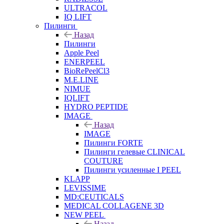
ULTRACOL
IQ LIFT
Пилинги
Назад
Пилинги
Apple Peel
ENERPEEL
BioRePeelCl3
M.E.LINE
NIMUE
IQLIFT
HYDRO PEPTIDE
IMAGE
Назад
IMAGE
Пилинги FORTE
Пилинги гелевые CLINICAL
COUTURE
Пилинги усиленные I PEEL
KLAPP
LEVISSIME
MD:CEUTICALS
MEDICAL COLLAGENE 3D
NEW PEEL
Назад