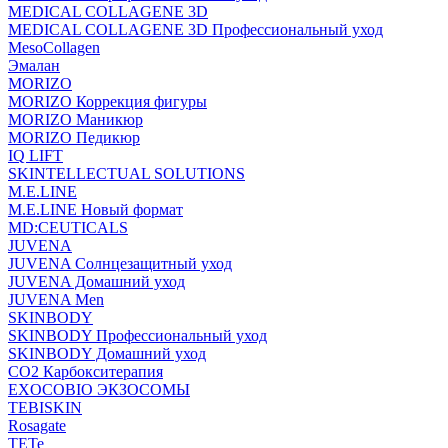
MEDICAL COLLAGENE 3D
MEDICAL COLLAGENE 3D Профессиональный уход
MesoCollagen
Эмалан
MORIZO
MORIZO Коррекция фигуры
MORIZO Маникюр
MORIZO Педикюр
IQ LIFT
SKINTELLECTUAL SOLUTIONS
M.E.LINE
M.E.LINE Новый формат
MD:CEUTICALS
JUVENA
JUVENA Солнцезащитный уход
JUVENA Домашний уход
JUVENA Men
SKINBODY
SKINBODY Профессиональный уход
SKINBODY Домашний уход
CO2 Карбокситерапия
EXOCOBIO ЭКЗОСОМЫ
TEBISKIN
Rosagate
TETe