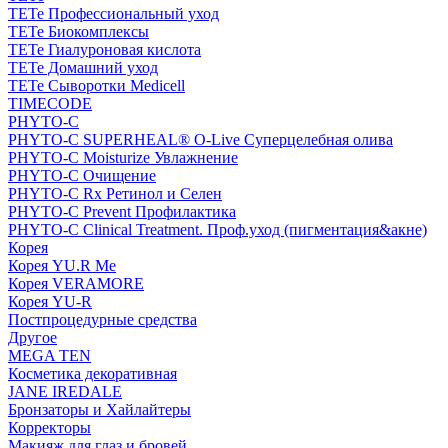
TETe Профессиональный уход
TETe Биокомплексы
TETe Гиалуроновая кислота
TETe Домашний уход
TETe Сыворотки Medicell
TIMECODE
PHYTO-C
PHYTO-C SUPERHEAL® O-Live Суперцелебная олива
PHYTO-C Moisturize Увлажнение
PHYTO-C Очищение
PHYTO-C Rx Ретинол и Селен
PHYTO-C Prevent Профилактика
PHYTO-C Clinical Treatment. Проф.уход (пигментация&акне)
Корея
Корея YU.R Me
Корея VERAMORE
Корея YU-R
Постпроцедурные средства
Другое
MEGA TEN
Косметика декоративная
JANE IREDALE
Бронзаторы и Хайлайтеры
Корректоры
Макияж для глаз и бровей