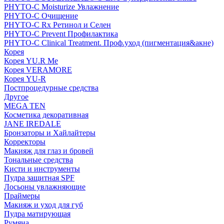
PHYTO-C Moisturize Увлажнение
PHYTO-C Очищение
PHYTO-C Rx Ретинол и Селен
PHYTO-C Prevent Профилактика
PHYTO-C Clinical Treatment. Проф.уход (пигментация&акне)
Корея
Корея YU.R Me
Корея VERAMORE
Корея YU-R
Постпроцедурные средства
Другое
MEGA TEN
Косметика декоративная
JANE IREDALE
Бронзаторы и Хайлайтеры
Корректоры
Макияж для глаз и бровей
Тональные средства
Кисти и инструменты
Пудра защитная SPF
Лосьоны увлажняющие
Праймеры
Макияж и уход для губ
Пудра матирующая
Румяна