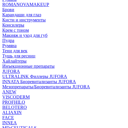
ROMANOVAMAKEUP
Брови
Карандаши для глаз
Кисти и инструменты
Консилеры
Крем с тоном
Макияж и уход для губ
Пудра
Румяна
Тени для век
Тушь для ресниц
Хайлайтеры
Инъекционные препараты
JUFORA
ULTRALINK Филлеры JUFORA
INNATA Биоревитализанты JUFORA
Мезопрепараты/Биоревитализанты JUFORA
ANEW
VISCODERM
PROFHILO
BELOTERO
ALIAXIN
FACE
INNEA
MD:CEUTICALS