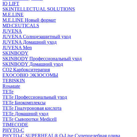
IQ LIFT
SKINTELLECTUAL SOLUTIONS
M.E.LINE
M.E.LINE Новый формат
MD:CEUTICALS
JUVENA
JUVENA Солнцезащитный уход
JUVENA Домашний уход
JUVENA Men
SKINBODY
SKINBODY Профессиональный уход
SKINBODY Домашний уход
CO2 Карбокситерапия
EXOCOBIO ЭКЗОСОМЫ
TEBISKIN
Rosagate
TETe
TETe Профессиональный уход
TETe Биокомплексы
TETe Гиалуроновая кислота
TETe Домашний уход
TETe Сыворотки Medicell
TIMECODE
PHYTO-C
PHYTO-C SUPERHEAL® O-Live Суперцелебная олива