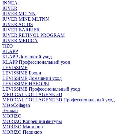
INNEA
IUVER
IUVER MLTNN
IUVER MINE MLTNN
IUVER ACIDS
IUVER BARRIER
IUVER RETINOL PROGRAM
IUVER MEDICA
TiZO
KLAPP
KLAPP Домашний уход
KLAPP Профессиональный уход
LEVISSIME
LEVISSIME Брови
LEVISSIME Домашний уход
LEVISSIME НАБОРЫ
LEVISSIME Профессиональный уход
MEDICAL COLLAGENE 3D
MEDICAL COLLAGENE 3D Профессиональный уход
MesoCollagen
Эмалан
MORIZO
MORIZO Коррекция фигуры
MORIZO Маникюр
MORIZO Педикюр