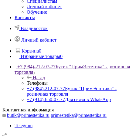
Специалистам
Личный кабинет
Обучение
Контакты
Владивосток
Личный кабинет
Корзина
0
Избранные товары
0
+7 (984)-212-07-77
Бутик "ПримЭстетика" - розничная
торговля
Назад
Телефоны
+7 (984)-212-07-77
Бутик "ПримЭстетика" -
розничная торговля
+7 (914)-650-07-77
Для связи в WhatsApp
Контактная информация
butik@primestetika.ru
primestetika@primestetika.ru
Telegram