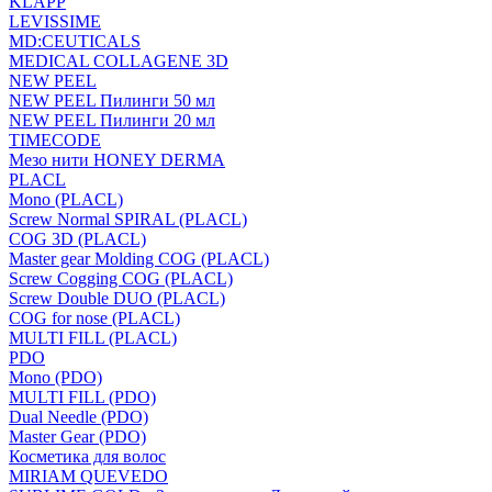
KLAPP
LEVISSIME
MD:CEUTICALS
MEDICAL COLLAGENE 3D
NEW PEEL
NEW PEEL Пилинги 50 мл
NEW PEEL Пилинги 20 мл
TIMECODE
Мезо нити HONEY DERMA
PLACL
Mono (PLACL)
Screw Normal SPIRAL (PLACL)
COG 3D (PLACL)
Master gear Molding COG (PLACL)
Screw Cogging COG (PLACL)
Screw Double DUO (PLACL)
COG for nose (PLACL)
MULTI FILL (PLACL)
PDO
Mono (PDO)
MULTI FILL (PDO)
Dual Needle (PDO)
Master Gear (PDO)
Косметика для волос
MIRIAM QUEVEDO