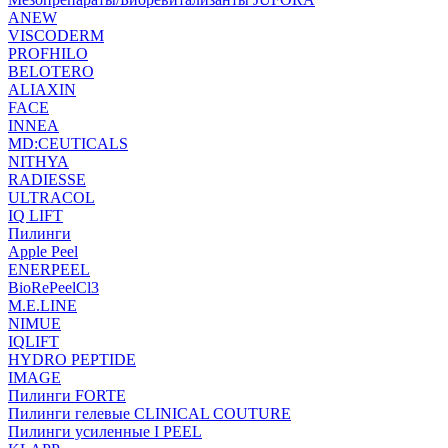
ANEW
VISCODERM
PROFHILO
BELOTERO
ALIAXIN
FACE
INNEA
MD:CEUTICALS
NITHYA
RADIESSE
ULTRACOL
IQ LIFT
Пилинги
Apple Peel
ENERPEEL
BioRePeelCl3
M.E.LINE
NIMUE
IQLIFT
HYDRO PEPTIDE
IMAGE
Пилинги FORTE
Пилинги гелевые CLINICAL COUTURE
Пилинги усиленные I PEEL