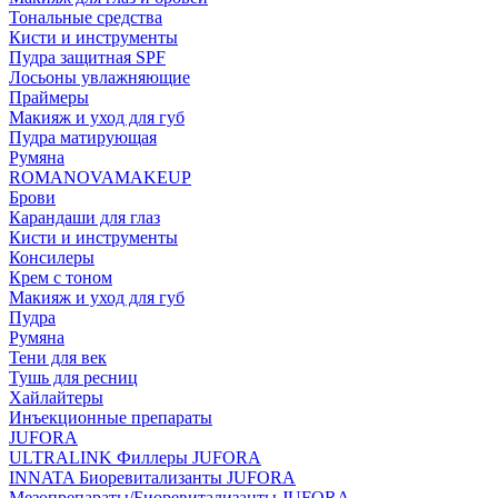
Тональные средства
Кисти и инструменты
Пудра защитная SPF
Лосьоны увлажняющие
Праймеры
Макияж и уход для губ
Пудра матирующая
Румяна
ROMANOVAMAKEUP
Брови
Карандаши для глаз
Кисти и инструменты
Консилеры
Крем с тоном
Макияж и уход для губ
Пудра
Румяна
Тени для век
Тушь для ресниц
Хайлайтеры
Инъекционные препараты
JUFORA
ULTRALINK Филлеры JUFORA
INNATA Биоревитализанты JUFORA
Мезопрепараты/Биоревитализанты JUFORA