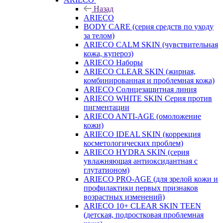
Назад
ARIECO
BODY CARE (серия средств по уходу
за телом)
ARIECO CALM SKIN (чувствительная
кожа, купероз)
ARIECO Наборы
ARIECO CLEAR SKIN (жирная,
комбинированная и проблемная кожа)
ARIECO Солнцезащитная линия
ARIECO WHITE SKIN Серия против
пигментации
ARIECO ANTI-AGE (омоложение
кожи)
ARIECO IDEAL SKIN (коррекция
косметологических проблем)
ARIECO HYDRA SKIN (серия
увлажняющая антиоксидантная с
глутатионом)
ARIECO PRO-AGE (для зрелой кожи и
профилактики первых признаков
возрастных изменений)
ARIECO 10+ CLEAR SKIN TEEN
(детская, подростковая проблемная