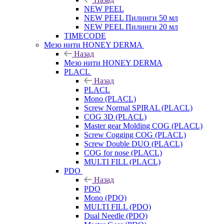
NEW PEEL
NEW PEEL Пилинги 50 мл
NEW PEEL Пилинги 20 мл
TIMECODE
Мезо нити HONEY DERMA
Назад
Мезо нити HONEY DERMA
PLACL
Назад
PLACL
Mono (PLACL)
Screw Normal SPIRAL (PLACL)
COG 3D (PLACL)
Master gear Molding COG (PLACL)
Screw Cogging COG (PLACL)
Screw Double DUO (PLACL)
COG for nose (PLACL)
MULTI FILL (PLACL)
PDO
Назад
PDO
Mono (PDO)
MULTI FILL (PDO)
Dual Needle (PDO)