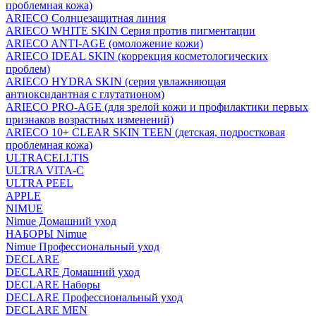
проблемная кожа)
ARIECO Солнцезащитная линия
ARIECO WHITE SKIN Серия против пигментации
ARIECO ANTI-AGE (омоложение кожи)
ARIECO IDEAL SKIN (коррекция косметологических
проблем)
ARIECO HYDRA SKIN (серия увлажняющая
антиоксидантная с глутатионом)
ARIECO PRO-AGE (для зрелой кожи и профилактики первых
признаков возрастных изменений)
ARIECO 10+ CLEAR SKIN TEEN (детская, подростковая
проблемная кожа)
ULTRACELLTIS
ULTRA VITA-C
ULTRA PEEL
APPLE
NIMUE
Nimue Домашний уход
НАБОРЫ Nimue
Nimue Профессиональный уход
DECLARE
DECLARE Домашний уход
DECLARE Наборы
DECLARE Профессиональный уход
DECLARE MEN