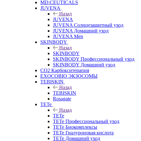
MD:CEUTICALS
JUVENA
Назад
JUVENA
JUVENA Солнцезащитный уход
JUVENA Домашний уход
JUVENA Men
SKINBODY
Назад
SKINBODY
SKINBODY Профессиональный уход
SKINBODY Домашний уход
CO2 Карбокситерапия
EXOCOBIO ЭКЗОСОМЫ
TEBISKIN
Назад
TEBISKIN
Rosagate
TETe
Назад
TETe
TETe Профессиональный уход
TETe Биокомплексы
TETe Гиалуроновая кислота
TETe Домашний уход