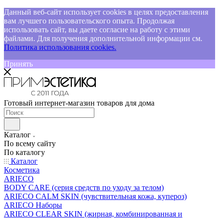
Данный веб-сайт использует cookies в целях предоставления
вам лучшего пользовательского опыта. Продолжая
использовать сайт, вы даете согласие на работу с этими
файлами. Для получения дополнительной информации см.
Политика использования cookies.
Принять
Готовый интернет-магазин товаров для дома
Каталог
По всему сайту
По каталогу
Каталог
Косметика
ARIECO
BODY CARE (серия средств по уходу за телом)
ARIECO CALM SKIN (чувствительная кожа, купероз)
ARIECO Наборы
ARIECO CLEAR SKIN (жирная, комбинированная и