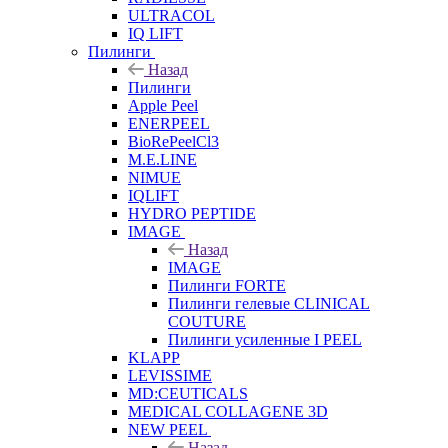
ULTRACOL
IQ LIFT
Пилинги
Назад
Пилинги
Apple Peel
ENERPEEL
BioRePeelCl3
M.E.LINE
NIMUE
IQLIFT
HYDRO PEPTIDE
IMAGE
Назад
IMAGE
Пилинги FORTE
Пилинги гелевые CLINICAL
COUTURE
Пилинги усиленные I PEEL
KLAPP
LEVISSIME
MD:CEUTICALS
MEDICAL COLLAGENE 3D
NEW PEEL
Назад