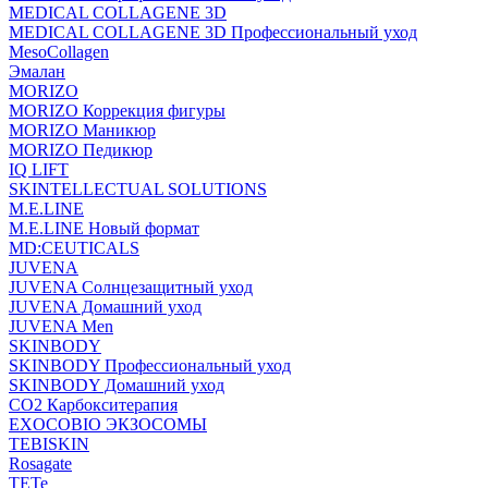
MEDICAL COLLAGENE 3D
MEDICAL COLLAGENE 3D Профессиональный уход
MesoCollagen
Эмалан
MORIZO
MORIZO Коррекция фигуры
MORIZO Маникюр
MORIZO Педикюр
IQ LIFT
SKINTELLECTUAL SOLUTIONS
M.E.LINE
M.E.LINE Новый формат
MD:CEUTICALS
JUVENA
JUVENA Солнцезащитный уход
JUVENA Домашний уход
JUVENA Men
SKINBODY
SKINBODY Профессиональный уход
SKINBODY Домашний уход
CO2 Карбокситерапия
EXOCOBIO ЭКЗОСОМЫ
TEBISKIN
Rosagate
TETe