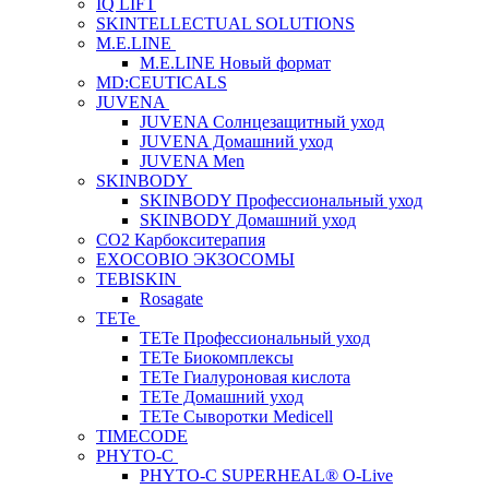
IQ LIFT
SKINTELLECTUAL SOLUTIONS
M.E.LINE
M.E.LINE Новый формат
MD:CEUTICALS
JUVENA
JUVENA Солнцезащитный уход
JUVENA Домашний уход
JUVENA Men
SKINBODY
SKINBODY Профессиональный уход
SKINBODY Домашний уход
CO2 Карбокситерапия
EXOCOBIO ЭКЗОСОМЫ
TEBISKIN
Rosagate
TETe
TETe Профессиональный уход
TETe Биокомплексы
TETe Гиалуроновая кислота
TETe Домашний уход
TETe Сыворотки Medicell
TIMECODE
PHYTO-C
PHYTO-C SUPERHEAL® O-Live