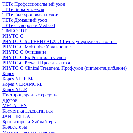
TETe Профессиональный уход
TETe Биокомплексы
TETe Гиалуроновая кислота
TETe Домашний уход
TETe Сыворотки Medicell
TIMECODE
PHYTO-C
PHYTO-C SUPERHEAL® O-Live Суперцелебная олива
PHYTO-C Moisturize Увлажнение
PHYTO-C Очищение
PHYTO-C Rx Ретинол и Селен
PHYTO-C Prevent Профилактика
PHYTO-C Clinical Treatment. Проф.уход (пигментация&акне)
Корея
Корея YU.R Me
Корея VERAMORE
Корея YU-R
Постпроцедурные средства
Другое
MEGA TEN
Косметика декоративная
JANE IREDALE
Бронзаторы и Хайлайтеры
Корректоры
Макияж для глаз и бровей