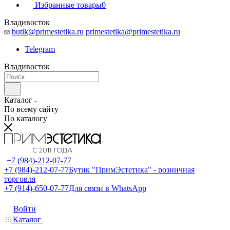
Избранные товары
0
Владивосток
butik@primestetika.ru
primestetika@primestetika.ru
Telegram
Владивосток
Каталог
По всему сайту
По каталогу
+7 (984)-212-07-77
+7 (984)-212-07-77
Бутик "ПримЭстетика" - розничная
торговля
+7 (914)-650-07-77
Для связи в WhatsApp
Войти
Каталог