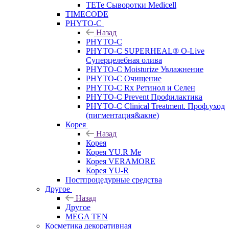
TETe Сыворотки Medicell
TIMECODE
PHYTO-C
Назад
PHYTO-C
PHYTO-C SUPERHEAL® O-Live
Суперцелебная олива
PHYTO-C Moisturize Увлажнение
PHYTO-C Очищение
PHYTO-C Rx Ретинол и Селен
PHYTO-C Prevent Профилактика
PHYTO-C Clinical Treatment. Проф.уход
(пигментация&акне)
Корея
Назад
Корея
Корея YU.R Me
Корея VERAMORE
Корея YU-R
Постпроцедурные средства
Другое
Назад
Другое
MEGA TEN
Косметика декоративная