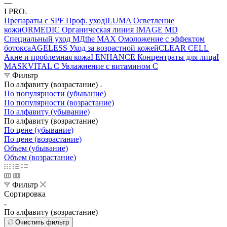
—
I PRO
Препараты с SPF Проф. уход
ILUMA Осветление
кожи
ORMEDIC Органическая линия
IMAGE MD
Специальный уход МД
the MAX Омоложение с эффектом
ботокса
AGELESS Уход за возрастной кожей
CLEAR CELL
Акне и проблемная кожа
I ENHANCE Концентраты для лица
I
MASK
VITAL C Увлажнение с витамином С
Фильтр
По алфавиту (возрастание)
По популярности (убывание)
По популярности (возрастание)
По алфавиту (убывание)
По алфавиту (возрастание)
По цене (убывание)
По цене (возрастание)
Объем (убывание)
Объем (возрастание)
Фильтр
Сортировка
По алфавиту (возрастание)
Очистить фильтр