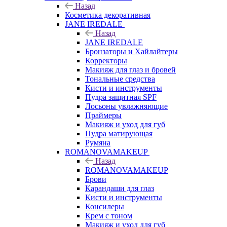
Назад
Косметика декоративная
JANE IREDALE
Назад
JANE IREDALE
Бронзаторы и Хайлайтеры
Корректоры
Макияж для глаз и бровей
Тональные средства
Кисти и инструменты
Пудра защитная SPF
Лосьоны увлажняющие
Праймеры
Макияж и уход для губ
Пудра матирующая
Румяна
ROMANOVAMAKEUP
Назад
ROMANOVAMAKEUP
Брови
Карандаши для глаз
Кисти и инструменты
Консилеры
Крем с тоном
Макияж и уход для губ