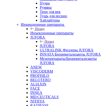
Пудра
Румяна
Тени для век
Тушь для ресниц
Хайлайтеры
Инъекционные препараты
Назад
Инъекционные препараты
JUFORA
Назад
JUFORA
ULTRALINK Филлеры JUFORA
INNATA Биоревитализанты JUFORA
Мезопрепараты/Биоревитализанты
JUFORA
ANEW
VISCODERM
PROFHILO
BELOTERO
ALIAXIN
FACE
INNEA
MD:CEUTICALS
NITHYA
RADIESSE