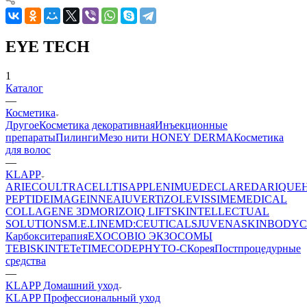
EYE TECH
1
Каталог
—
Косметика
Другое
Косметика декоративная
Инъекционные
препараты
Пилинги
Мезо нити HONEY DERMA
Косметика
для волос
—
KLAPP
ARIECO
ULTRACELLTIS
APPLE
NIMUE
DECLARE
DARIQUE
PEPTIDE
IMAGE
INNEA
IUVER
TiZO
LEVISSIME
MEDICAL
COLLAGENE 3D
MORIZO
IQ LIFT
SKINTELLECTUAL
SOLUTIONS
M.E.LINE
MD:CEUTICALS
JUVENA
SKINBODY
C
Карбокситерапия
EXOCOBIO ЭКЗОСОМЫ
TEBISKIN
TETe
TIMECODE
PHYTO-C
Корея
Постпроцедурные
средства
—
KLAPP Домашний уход
KLAPP Профессиональный уход