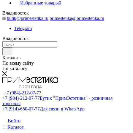
Избранные товары
0
Владивосток
butik@primestetika.ru
primestetika@primestetika.ru
Telegram
Владивосток
Каталог
По всему сайту
По каталогу
+7 (984)-212-07-77
+7 (984)-212-07-77
Бутик "ПримЭстетика" - розничная
торговля
+7 (914)-650-07-77
Для связи в WhatsApp
Войти
Каталог