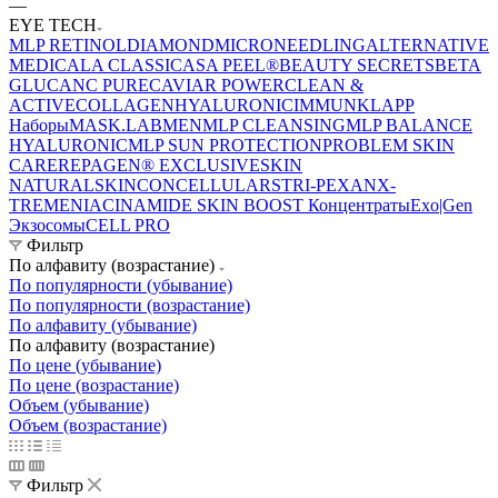
—
EYE TECH
MLP RETINOL
DIAMOND
MICRONEEDLING
ALTERNATIVE
MEDICAL
A CLASSIC
ASA PEEL®
BEAUTY SECRETS
BETA
GLUCAN
C PURE
CAVIAR POWER
CLEAN &
ACTIVE
COLLAGEN
HYALURONIC
IMMUN
KLAPP
Наборы
MASK.LAB
MEN
MLP CLEANSING
MLP BALANCE
HYALURONIC
MLP SUN PROTECTION
PROBLEM SKIN
CARE
REPAGEN® EXCLUSIVE
SKIN
NATURAL
SKINCONCELLULAR
STRI-PEXAN
X-
TREME
NIACINAMIDE
SKIN BOOST Концентраты
Exo|Gen
Экзосомы
CELL PRO
Фильтр
По алфавиту (возрастание)
По популярности (убывание)
По популярности (возрастание)
По алфавиту (убывание)
По алфавиту (возрастание)
По цене (убывание)
По цене (возрастание)
Объем (убывание)
Объем (возрастание)
Фильтр