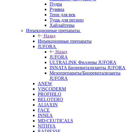
Пудра
Румяна
Тени для век
Тушь для ресниц
Хайлайтеры
Инъекционные препараты
Назад
Инъекционные препараты
JUFORA
Назад
JUFORA
ULTRALINK Филлеры JUFORA
INNATA Биоревитализанты JUFORA
Мезопрепараты/Биоревитализанты
JUFORA
ANEW
VISCODERM
PROFHILO
BELOTERO
ALIAXIN
FACE
INNEA
MD:CEUTICALS
NITHYA
RADIESSE