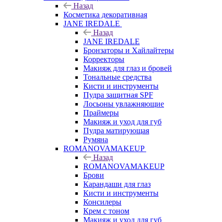
Назад
Косметика декоративная
JANE IREDALE
Назад
JANE IREDALE
Бронзаторы и Хайлайтеры
Корректоры
Макияж для глаз и бровей
Тональные средства
Кисти и инструменты
Пудра защитная SPF
Лосьоны увлажняющие
Праймеры
Макияж и уход для губ
Пудра матирующая
Румяна
ROMANOVAMAKEUP
Назад
ROMANOVAMAKEUP
Брови
Карандаши для глаз
Кисти и инструменты
Консилеры
Крем с тоном
Макияж и уход для губ