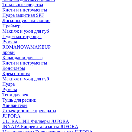
Тональные средства
Кисти и инструменты
Пудра защитная SPF
Лосьоны увлажняющие
Праймеры
Макияж и уход для губ
Пудра матирующая
Румяна
ROMANOVAMAKEUP
Брови
Карандаши для глаз
Кисти и инструменты
Консилеры
Крем с тоном
Макияж и уход для губ
Пудра
Румяна
Тени для век
Тушь для ресниц
Хайлайтеры
Инъекционные препараты
JUFORA
ULTRALINK Филлеры JUFORA
INNATA Биоревитализанты JUFORA
Мезопрепараты/Биоревитализанты JUFORA