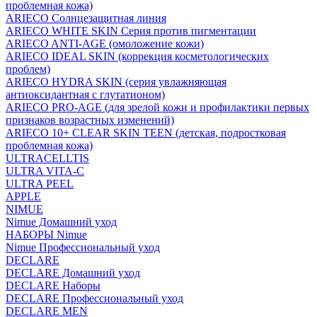
проблемная кожа)
ARIECO Солнцезащитная линия
ARIECO WHITE SKIN Серия против пигментации
ARIECO ANTI-AGE (омоложение кожи)
ARIECO IDEAL SKIN (коррекция косметологических
проблем)
ARIECO HYDRA SKIN (серия увлажняющая
антиоксидантная с глутатионом)
ARIECO PRO-AGE (для зрелой кожи и профилактики первых
признаков возрастных изменений)
ARIECO 10+ CLEAR SKIN TEEN (детская, подростковая
проблемная кожа)
ULTRACELLTIS
ULTRA VITA-C
ULTRA PEEL
APPLE
NIMUE
Nimue Домашний уход
НАБОРЫ Nimue
Nimue Профессиональный уход
DECLARE
DECLARE Домашний уход
DECLARE Наборы
DECLARE Профессиональный уход
DECLARE MEN