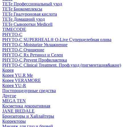
TETe Профессиональный уход
TETe Биокомплексы
TETe Гиалуроновая кислота
TETe Домашний уход
TETe Сыворотки Medicell
TIMECODE
PHYTO-C
PHYTO-C SUPERHEAL® O-Live Суперцелебная олива
PHYTO-C Moisturize Увлажнение
PHYTO-C Очищение
PHYTO-C Rx Ретинол и Селен
PHYTO-C Prevent Профилактика
PHYTO-C Clinical Treatment. Проф.уход (пигментация&акне)
Корея
Корея YU.R Me
Корея VERAMORE
Корея YU-R
Постпроцедурные средства
Другое
MEGA TEN
Косметика декоративная
JANE IREDALE
Бронзаторы и Хайлайтеры
Корректоры
Макияж для глаз и бровей