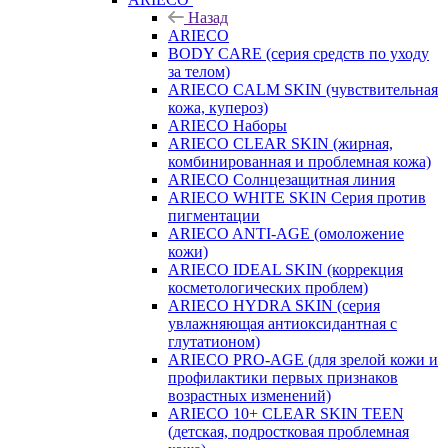
Назад
ARIECO
BODY CARE (серия средств по уходу
за телом)
ARIECO CALM SKIN (чувствительная
кожа, купероз)
ARIECO Наборы
ARIECO CLEAR SKIN (жирная,
комбинированная и проблемная кожа)
ARIECO Солнцезащитная линия
ARIECO WHITE SKIN Серия против
пигментации
ARIECO ANTI-AGE (омоложение
кожи)
ARIECO IDEAL SKIN (коррекция
косметологических проблем)
ARIECO HYDRA SKIN (серия
увлажняющая антиоксидантная с
глутатионом)
ARIECO PRO-AGE (для зрелой кожи и
профилактики первых признаков
возрастных изменений)
ARIECO 10+ CLEAR SKIN TEEN
(детская, подростковая проблемная