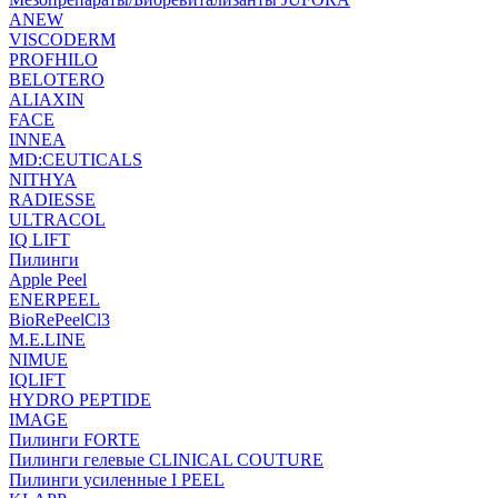
ANEW
VISCODERM
PROFHILO
BELOTERO
ALIAXIN
FACE
INNEA
MD:CEUTICALS
NITHYA
RADIESSE
ULTRACOL
IQ LIFT
Пилинги
Apple Peel
ENERPEEL
BioRePeelCl3
M.E.LINE
NIMUE
IQLIFT
HYDRO PEPTIDE
IMAGE
Пилинги FORTE
Пилинги гелевые CLINICAL COUTURE
Пилинги усиленные I PEEL