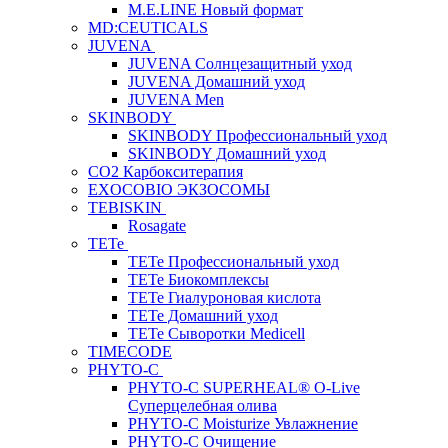
M.E.LINE Новый формат
MD:CEUTICALS
JUVENA
JUVENA Солнцезащитный уход
JUVENA Домашний уход
JUVENA Men
SKINBODY
SKINBODY Профессиональный уход
SKINBODY Домашний уход
CO2 Карбокситерапия
EXOCOBIO ЭКЗОСОМЫ
TEBISKIN
Rosagate
TETe
TETe Профессиональный уход
TETe Биокомплексы
TETe Гиалуроновая кислота
TETe Домашний уход
TETe Сыворотки Medicell
TIMECODE
PHYTO-C
PHYTO-C SUPERHEAL® O-Live
Суперцелебная олива
PHYTO-C Moisturize Увлажнение
PHYTO-C Очищение