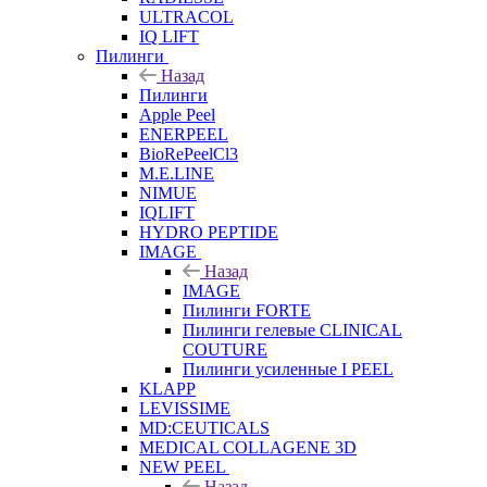
ULTRACOL
IQ LIFT
Пилинги
Назад
Пилинги
Apple Peel
ENERPEEL
BioRePeelCl3
M.E.LINE
NIMUE
IQLIFT
HYDRO PEPTIDE
IMAGE
Назад
IMAGE
Пилинги FORTE
Пилинги гелевые CLINICAL
COUTURE
Пилинги усиленные I PEEL
KLAPP
LEVISSIME
MD:CEUTICALS
MEDICAL COLLAGENE 3D
NEW PEEL
Назад