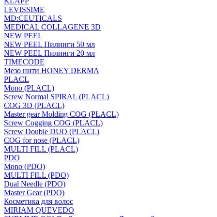
KLAPP
LEVISSIME
MD:CEUTICALS
MEDICAL COLLAGENE 3D
NEW PEEL
NEW PEEL Пилинги 50 мл
NEW PEEL Пилинги 20 мл
TIMECODE
Мезо нити HONEY DERMA
PLACL
Mono (PLACL)
Screw Normal SPIRAL (PLACL)
COG 3D (PLACL)
Master gear Molding COG (PLACL)
Screw Cogging COG (PLACL)
Screw Double DUO (PLACL)
COG for nose (PLACL)
MULTI FILL (PLACL)
PDO
Mono (PDO)
MULTI FILL (PDO)
Dual Needle (PDO)
Master Gear (PDO)
Косметика для волос
MIRIAM QUEVEDO