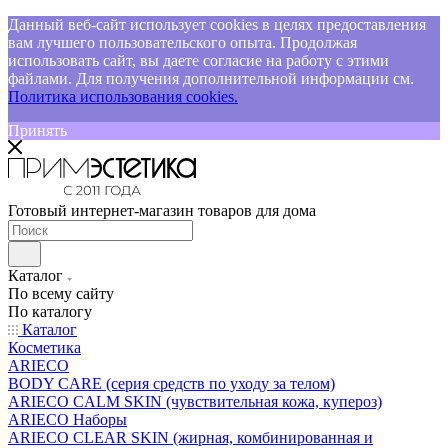
Данный веб-сайт использует cookies в целях предоставления
вам лучшего пользовательского опыта. Продолжая
использовать сайт, вы даете согласие на работу с этими
файлами. Для получения дополнительной информации см.
Политика использования cookies.
Принять
Готовый интернет-магазин товаров для дома
Каталог
По всему сайту
По каталогу
Каталог
Косметика
ARIECO
BODY CARE (серия средств по уходу за телом)
ARIECO CALM SKIN (чувствительная кожа, купероз)
ARIECO Наборы
ARIECO CLEAR SKIN (жирная, комбинированная и