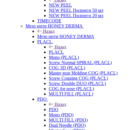
NEW PEEL
NEW PEEL Пилинги 50 мл
NEW PEEL Пилинги 20 мл
TIMECODE
Мезо нити HONEY DERMA
Назад
Мезо нити HONEY DERMA
PLACL
Назад
PLACL
Mono (PLACL)
Screw Normal SPIRAL (PLACL)
COG 3D (PLACL)
Master gear Molding COG (PLACL)
Screw Cogging COG (PLACL)
Screw Double DUO (PLACL)
COG for nose (PLACL)
MULTI FILL (PLACL)
PDO
Назад
PDO
Mono (PDO)
MULTI FILL (PDO)
Dual Needle (PDO)