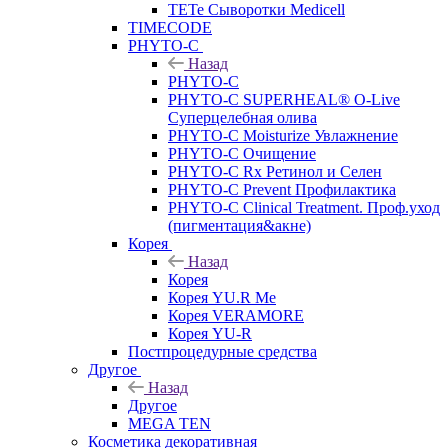
TETe Сыворотки Medicell
TIMECODE
PHYTO-C
Назад
PHYTO-C
PHYTO-C SUPERHEAL® O-Live
Суперцелебная олива
PHYTO-C Moisturize Увлажнение
PHYTO-C Очищение
PHYTO-C Rx Ретинол и Селен
PHYTO-C Prevent Профилактика
PHYTO-C Clinical Treatment. Проф.уход
(пигментация&акне)
Корея
Назад
Корея
Корея YU.R Me
Корея VERAMORE
Корея YU-R
Постпроцедурные средства
Другое
Назад
Другое
MEGA TEN
Косметика декоративная