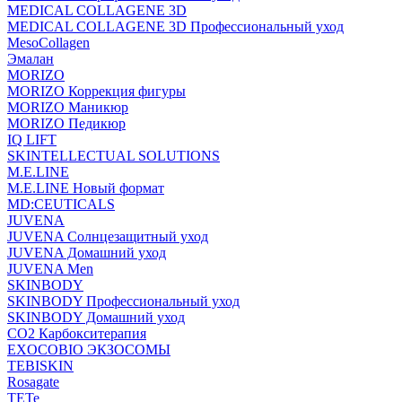
MEDICAL COLLAGENE 3D
MEDICAL COLLAGENE 3D Профессиональный уход
MesoCollagen
Эмалан
MORIZO
MORIZO Коррекция фигуры
MORIZO Маникюр
MORIZO Педикюр
IQ LIFT
SKINTELLECTUAL SOLUTIONS
M.E.LINE
M.E.LINE Новый формат
MD:CEUTICALS
JUVENA
JUVENA Солнцезащитный уход
JUVENA Домашний уход
JUVENA Men
SKINBODY
SKINBODY Профессиональный уход
SKINBODY Домашний уход
CO2 Карбокситерапия
EXOCOBIO ЭКЗОСОМЫ
TEBISKIN
Rosagate
TETe