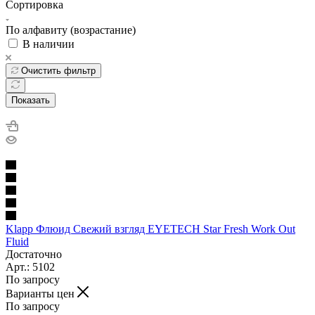
Сортировка
По алфавиту (возрастание)
В наличии
Очистить фильтр
Показать
Klapp Флюид Свежий взгляд EYETECH Star Fresh Work Out
Fluid
Достаточно
Арт.: 5102
По запросу
Варианты цен
По запросу