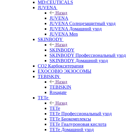
MD:CEUTICALS
JUVENA
Назад
JUVENA
JUVENA Солнцезащитный уход
JUVENA Домашний уход
JUVENA Men
SKINBODY
Назад
SKINBODY
SKINBODY Профессиональный уход
SKINBODY Домашний уход
CO2 Карбокситерапия
EXOCOBIO ЭКЗОСОМЫ
TEBISKIN
Назад
TEBISKIN
Rosagate
TETe
Назад
TETe
TETe Профессиональный уход
TETe Биокомплексы
TETe Гиалуроновая кислота
TETe Домашний уход