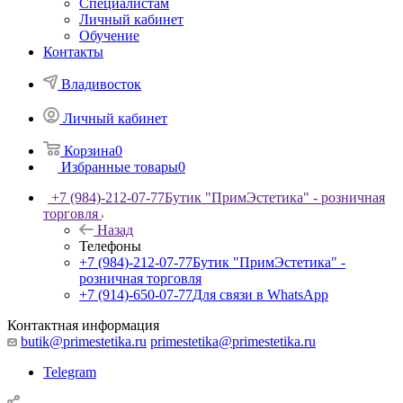
Специалистам
Личный кабинет
Обучение
Контакты
Владивосток
Личный кабинет
Корзина
0
Избранные товары
0
+7 (984)-212-07-77
Бутик "ПримЭстетика" - розничная
торговля
Назад
Телефоны
+7 (984)-212-07-77
Бутик "ПримЭстетика" -
розничная торговля
+7 (914)-650-07-77
Для связи в WhatsApp
Контактная информация
butik@primestetika.ru
primestetika@primestetika.ru
Telegram