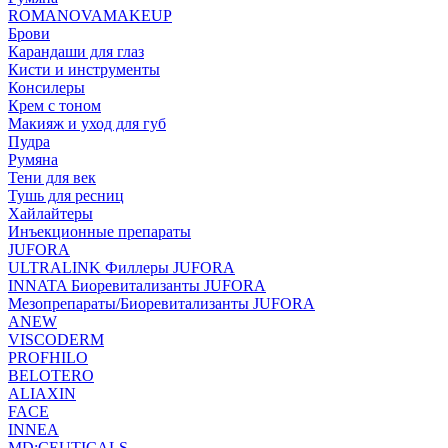
ROMANOVAMAKEUP
Брови
Карандаши для глаз
Кисти и инструменты
Консилеры
Крем с тоном
Макияж и уход для губ
Пудра
Румяна
Тени для век
Тушь для ресниц
Хайлайтеры
Инъекционные препараты
JUFORA
ULTRALINK Филлеры JUFORA
INNATA Биоревитализанты JUFORA
Мезопрепараты/Биоревитализанты JUFORA
ANEW
VISCODERM
PROFHILO
BELOTERO
ALIAXIN
FACE
INNEA
MD:CEUTICALS