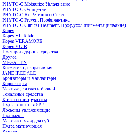
PHYTO-C Moisturize Увлажнение
PHYTO-C Очищение
PHYTO-C Rx Ретинол и Селен
PHYTO-C Prevent Профилактика
PHYTO-C Clinical Treatment. Проф.уход (пигментация&акне)
Корея
Корея YU.R Me
Корея VERAMORE
Корея YU-R
Постпроцедурные средства
Другое
MEGA TEN
Косметика декоративная
JANE IREDALE
Бронзаторы и Хайлайтеры
Корректоры
Макияж для глаз и бровей
Тональные средства
Кисти и инструменты
Пудра защитная SPF
Лосьоны увлажняющие
Праймеры
Макияж и уход для губ
Пудра матирующая
Румяна