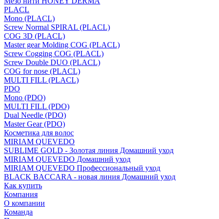
Мезо нити HONEY DERMA
PLACL
Mono (PLACL)
Screw Normal SPIRAL (PLACL)
COG 3D (PLACL)
Master gear Molding COG (PLACL)
Screw Cogging COG (PLACL)
Screw Double DUO (PLACL)
COG for nose (PLACL)
MULTI FILL (PLACL)
PDO
Mono (PDO)
MULTI FILL (PDO)
Dual Needle (PDO)
Master Gear (PDO)
Косметика для волос
MIRIAM QUEVEDO
SUBLIME GOLD - Золотая линия Домашний уход
MIRIAM QUEVEDO Домашний уход
MIRIAM QUEVEDO Профессиональный уход
BLACK BACCARA - новая линия Домашний уход
Как купить
Компания
О компании
Команда