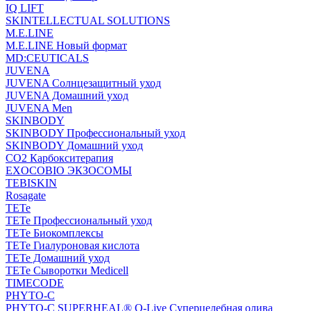
IQ LIFT
SKINTELLECTUAL SOLUTIONS
M.E.LINE
M.E.LINE Новый формат
MD:CEUTICALS
JUVENA
JUVENA Солнцезащитный уход
JUVENA Домашний уход
JUVENA Men
SKINBODY
SKINBODY Профессиональный уход
SKINBODY Домашний уход
CO2 Карбокситерапия
EXOCOBIO ЭКЗОСОМЫ
TEBISKIN
Rosagate
TETe
TETe Профессиональный уход
TETe Биокомплексы
TETe Гиалуроновая кислота
TETe Домашний уход
TETe Сыворотки Medicell
TIMECODE
PHYTO-C
PHYTO-C SUPERHEAL® O-Live Суперцелебная олива